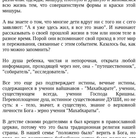
всю жизнь тем, что совершенствуем формы и краски этой
мишуры.
А вы знаете о том, что многие дети вдруг ни с того ни с сего
заявляют: "А я уже здесь жил, я все это знаю". И начинают
рассказывать о своей прошлой жизни в том или ином теле в
разное время. Порой они вспоминают свой приход в этот мир
и переживания, связанные с этим событием. Казалось бы, как
это можно запомнить?
Но душа ребенка, чистая и непорочная, открыта любой
информации, проходящей через нее, она - "путешественник",
"собиратель", "исследователь".
Все это еще раз подтверждает истины, вечные истины,
содержащиеся в учении вайшнавов - "Махабхарате", учении,
существующем всегда, учении Господа Кришны.
Перевоплощение душ, истинное существование ДУШИ, но не
суть: я - тело, значит, я существую, знание о верховной
личности Бога - зерно учения "Махабхараты".
В детстве своими родителями я был крещен в православной
церкви, потому что это была традиционная религия нашей
страны. В нашей семье "положено было" верить в Бога, но