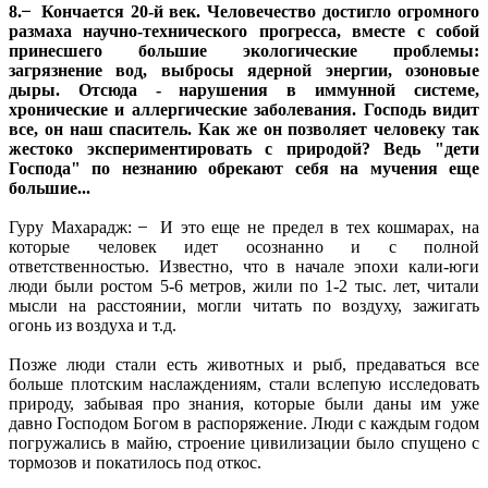
8. ̶ Кончается 20-й век. Человечество достигло огромного
размаха научно-технического прогресса, вместе с собой
принесшего большие экологические проблемы:
загрязнение вод, выбросы ядерной энергии, озоновые
дыры. Отсюда - нарушения в иммунной системе,
хронические и аллергические заболевания. Господь видит
все, он наш спаситель. Как же он позволяет человеку так
жестоко экспериментировать с природой? Ведь "дети
Господа" по незнанию обрекают себя на мучения еще
большие...
Гуру Махарадж: ̶ И это еще не предел в тех кошмарах, на
которые человек идет осознанно и с полной
ответственностью. Известно, что в начале эпохи кали-юги
люди были ростом 5-6 метров, жили по 1-2 тыс. лет, читали
мысли на расстоянии, могли читать по воздуху, зажигать
огонь из воздуха и т.д.
Позже люди стали есть животных и рыб, предаваться все
больше плотским наслаждениям, стали вслепую исследовать
природу, забывая про знания, которые были даны им уже
давно Господом Богом в распоряжение. Люди с каждым годом
погружались в майю, строение цивилизации было спущено с
тормозов и покатилось под откос.