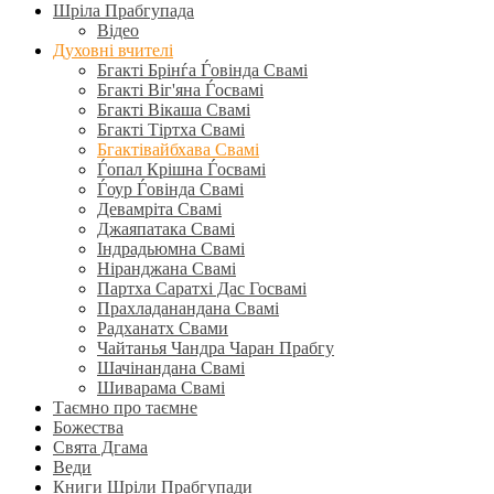
Шріла Прабгупада
Відео
Духовні вчителі
Бгакті Брінѓа Ѓовінда Свамі
Бгакті Віг'яна Ѓосвамі
Бгакті Вікаша Свамі
Бгакті Тіртха Свамі
Бгактівайбхава Свамі
Ѓопал Крішна Ѓосвамі
Ѓоур Ѓовінда Свамі
Девамріта Свамі
Джаяпатака Свамі
Індрадьюмна Свамі
Ніранджана Свамі
Партха Саратхі Дас Госвамі
Прахладанандана Свамі
Радханатх Свами
Чайтанья Чандра Чаран Прабгу
Шачінандана Свамі
Шиварама Свамі
Таємно про таємне
Божества
Свята Дгама
Веди
Книги Шріли Прабгупади