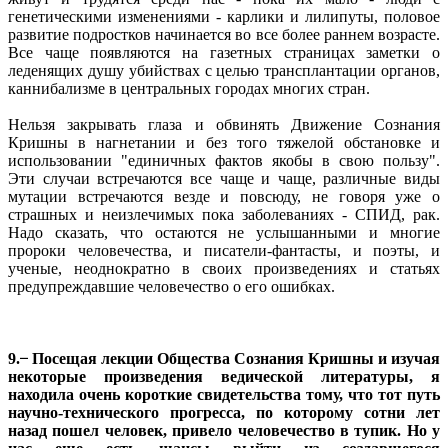
генетическими изменениями - карлики и лилипуты, половое
развитие подростков начинается во все более раннем возрасте.
Все чаще появляются на газетных страницах заметки о
леденящих душу убийствах с целью трансплантации органов,
каннибализме в центральных городах многих стран.
Нельзя закрывать глаза и обвинять Движение Сознания
Кришны в нагнетании и без того тяжелой обстановке и
использовании "единичных фактов якобы в свою пользу".
Эти случаи встречаются все чаще и чаще, различные виды
мутации встречаются везде и повсюду, не говоря уже о
страшных и неизлечимых пока заболеваниях - СПИД, рак.
Надо сказать, что остаются не услышанными и многие
пророки человечества, и писатели-фантасты, и поэты, и
ученые, неоднократно в своих произведениях и статьях
предупреждавшие человечество о его ошибках.
9. ̶ Посещая лекции Общества Сознания Кришны и изучая
некоторые произведения ведической литературы, я
находила очень короткие свидетельства тому, что тот путь
научно-технического прогресса, по которому сотни лет
назад пошел человек, привело человечество в тупик. Но у