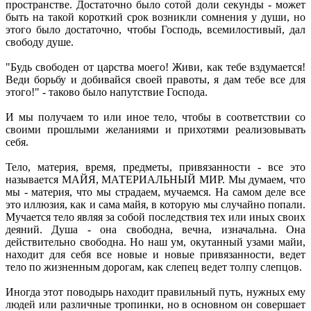
пространстве. Достаточно было сотой доли секунды - может
быть на такой короткий срок возникли сомнения у души, но
этого было достаточно, чтобы Господь, всемилостивый, дал
свободу душе.
"Будь свободен от царства моего! Живи, как тебе вздумается!
Веди борьбу и добивайся своей правоты, я дам тебе все для
этого!" - таково было напутствие Господа.
И мы получаем то или иное тело, чтобы в соответствии со
своими прошлыми желаниями и прихотями реализовывать
себя.
Тело, материя, время, предметы, привязанности - все это
называется МАЙЯ, МАТЕРИАЛЬНЫЙ МИР. Мы думаем, что
мы - материя, что мы страдаем, мучаемся. На самом деле все
это иллюзия, как и сама майя, в которую мы случайно попали.
Мучается тело являя за собой последствия тех или иных своих
деяний. Душа - она свободна, вечна, изначальна. Она
действительно свободна. Но наш ум, окутанный узами майи,
находит для себя все новые и новые привязанности, ведет
тело по жизненным дорогам, как слепец ведет толпу слепцов.
Иногда этот поводырь находит правильный путь, нужных ему
людей или различные тропинки, но в основном он совершает