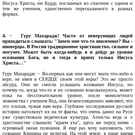
Иисуса Христа, ни Будду, посланных во спасение с одним и
тем же учением, единственно пересказанного в разных
формах.
4. ̶ Гуру Махарадж! Часто от неверующих людей
приходиться слышать: "Зачем мне что-то иноземное? Вы -
иноверцы. В России традиционное христианство, сильное и
могучее. Может быть когда-нибудь я и дойду до уровня
осознания Бога, но и тогда я приму только Иисуса
Христа…"
Гуру Махарадж: ̶ Во-первых как они могут знать что-либо о
вере, не имея в СЕРДЦЕ своем этой веры? Это же просто
абсурд. Они не смогли услышать воззвание Иисуса, но
почему-то, когда что-то в их сознании всколыхнулось, может
пока на бессознательном уровне, после мимолетного
знакомства с учением Вед, они безапелляционно заявляют, что
это плохая, чужая нам вера. Глубокие исследования русской
истории натолкнут их на те факты, что очень давно на Руси
уже существовала ведическая культура. Атеисты ведь и о
христианстве слышали "краем уха", здесь же перед ними -
огромный океан познания. Я еще раз хочу напомнить, что
сознание Кришны не религия. На этой земле, в наше время