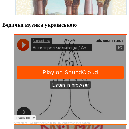
Ведична музика українською
Atmasfera
·
Антистрес медитація / Аntistress meditation