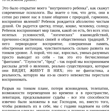
Это было открытие моего "внутреннего ребенка", как скажут
современные психологи. Вы знаете о том, что дети, они в
сотни раз умнее нас в плане общения с природой, гармонии,
восприятии явлений? Ребенок рождается абсолютно чистым
душой. Он радуется цветку, птице, кошке, человеку, солнцу.
Ребенок воспринимает мир таким, какой он есть, без всех этих
нелепых условностей, "логических" взаимодействий,
причинно-следственных связей и общественных традиций. У
него первородное восприятие, совершенная память,
обостренная интуиция, чувствительность сильно развита на
тонком уровне. А порой, что нас, взрослых, умных-разумных
просто выводит из себя - так это его бесчисленные
"фантазии". "Глупости", "бред" - так порой мы воспринимаем
рассказы детей о явлениях, реально существующих, которые
они ВИДЯТ, ЖИВУТ В НИХ; это не фантастика, а
реальность, которую мы из-за своего невежества перестали
воспринимать.
Разрыв на тонком плане, потеря ясновидения, телепатии,
возможности перемещения во времени и в пространстве,
левитация, предсказывание судьбы - все эти способности
извечно были заложены в нас Господом, но, вместо того,
чтобы развивать их в себе, мы с годами надеваем на себя
различные одежды, мишуру, плотную и душную и занимаемся