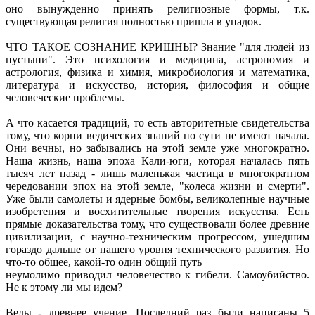
оно вынужденно принять религиозные формы, т.к.
существующая религия полностью пришла в упадок.
ЧТО ТАКОЕ СОЗНАНИЕ КРИШНЫ? Знание "для людей из
пустыни". Это психология и медицина, астрономия и
астрология, физика и химия, микробиология и математика,
литература и искусство, история, философия и общие
человеческие проблемы.
А что касается традиций, то есть авторитетные свидетельства
тому, что корни ведических знаний по сути не имеют начала.
Они вечны, но забывались на этой земле уже многократно.
Наша жизнь, наша эпоха Кали-юги, которая началась пять
тысяч лет назад - лишь маленькая частица в многократном
чередовании эпох на этой земле, "колеса жизни и смерти".
Уже были самолеты и ядерные бомбы, великолепные научные
изобретения и восхитительные творения искусства. Есть
прямые доказательства тому, что существовали более древние
цивилизации, с научно-техническим прогрессом, ушедшим
гораздо дальше от нашего уровня технического развития. Но
что-то общее, какой-то один общий путь
неумолимо приводил человечество к гибели. Самоубийство.
Не к этому ли мы идем?
Веды - древнее учение. Последний раз были написаны 5