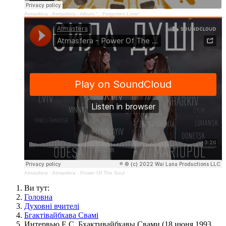
Atmasfera
·
Atmasfera - Album "...Forgotten Love"
Atmasfera
·
Atmasfera - Power Of The Soul
Ви тут:
Головна
Духовні вчителі
Бгактівайбхава Свамі
Интервью Е.С. Бхактивайбхавы Свами (18 июня 1993