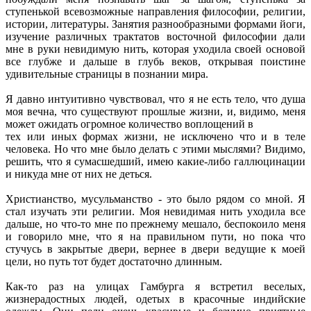
ступенькой всевозможные направления философии, религии,
истории, литературы. Занятия разнообразными формами йоги,
изучение различных трактатов восточной философии дали
мне в руки невидимую нить, которая уходила своей основой
все глубже и дальше в глубь веков, открывая поистине
удивительные страницы в познании мира.
Я давно интуитивно чувствовал, что я не есть тело, что душа
моя вечна, что существуют прошлые жизни, и, видимо, меня
может ожидать огромное количество воплощений в
тех или иных формах жизни, не исключено что и в теле
человека. Но что мне было делать с этими мыслями? Видимо,
решить, что я сумасшедший, имею какие-либо галлюцинации
и никуда мне от них не деться.
Христианство, мусульманство - это было рядом со мной. Я
стал изучать эти религии. Моя невидимая нить уходила все
дальше, но что-то мне по прежнему мешало, беспокоило меня
и говорило мне, что я на правильном пути, но пока что
стучусь в закрытые двери, вернее в двери ведущие к моей
цели, но путь тот будет достаточно длинным.
Как-то раз на улицах Гамбурга я встретил веселых,
жизнерадостных людей, одетых в красочные индийские