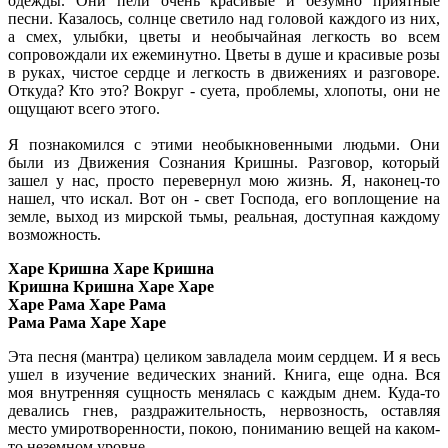
одежды. Они пели очень красивые и безумно приятные
песни. Казалось, солнце светило над головой каждого из них,
а смех, улыбки, цветы и необычайная легкость во всем
сопровождали их ежеминутно. Цветы в душе и красивые розы
в руках, чистое сердце и легкость в движениях и разговоре.
Откуда? Кто это? Вокруг - суета, проблемы, хлопоты, они не
ощущают всего этого.
Я познакомился с этими необыкновенными людьми. Они
были из Движения Сознания Кришны. Разговор, который
зашел у нас, просто перевернул мою жизнь. Я, наконец-то
нашел, что искал. Вот он - свет Господа, его воплощение на
земле, выход из мирской тьмы, реальная, доступная каждому
возможность.
Харе Кришна Харе Кришна
Кришна Кришна Харе Харе
Харе Рама Харе Рама
Рама Рама Харе Харе
Эта песня (мантра) целиком завладела моим сердцем. И я весь
ушел в изучение ведических знаний. Книга, еще одна. Вся
моя внутренняя сущность менялась с каждым днем. Куда-то
девались гнев, раздражительность, нервозность, оставляя
место умиротворенности, покою, пониманию вещей на каком-
то неземном уровне.