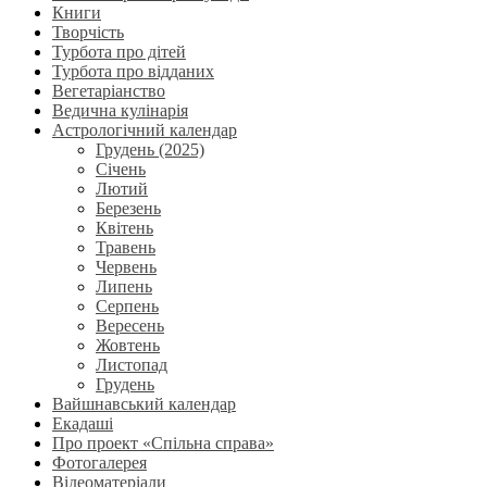
Книги
Творчість
Турбота про дітей
Турбота про відданих
Вегетаріанство
Ведична кулінарія
Астрологічний календар
Грудень (2025)
Січень
Лютий
Березень
Квітень
Травень
Червень
Липень
Серпень
Вересень
Жовтень
Листопад
Грудень
Вайшнавський календар
Екадаші
Про проект «Спільна справа»
Фотогалерея
Відеоматеріали