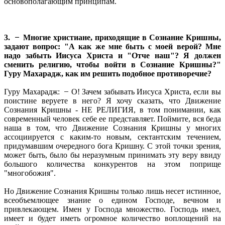
основополагающим принципам.
3. ̶ Многие христиане, приходящие в Сознание Кришны,
задают вопрос: "А как же мне быть с моей верой? Мне
надо забыть Иисуса Христа и "Отче наш"? Я должен
сменить религию, чтобы войти в Сознание Кришны?"
Гуру Махарадж, как им решить подобное противоречие?
Гуру Махарадж: ̶ О! Зачем забывать Иисуса Христа, если вы
поистине веруете в него? Я хочу сказать, что Движение
Сознания Кришны - НЕ РЕЛИГИЯ, в том понимании, как
современный человек себе ее представляет. Поймите, вся беда
наша в том, что Движение Сознания Кришны у многих
ассоциируется с каким-то новым, сектантским течением,
придумавшим очередного бога Кришну. С этой точки зрения,
может быть, было бы неразумным принимать эту веру ввиду
большого количества конкурентов на этом поприще
"многобожия".
Но Движение Сознания Кришны только лишь несет истинное,
всеобъемлющее знание о едином Господе, вечном и
привлекающем. Имен у Господа множество. Господь имел,
имеет и будет иметь огромное количество воплощений на