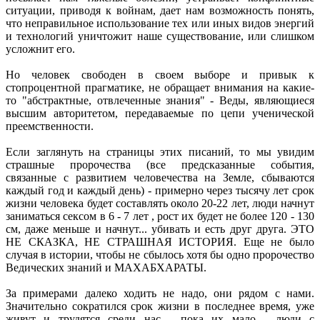
ситуации, приводя к войнам, дает нам возможность понять,
что неправильное использование тех или иных видов энергий
и технологий уничтожит наше существование, или слишком
усложнит его.
Но человек свободен в своем выборе и привык к
стопроцентной прагматике, не обращает внимания на какие-
то "абстрактные, отвлеченные знания" - Веды, являющиеся
высшим авторитетом, передаваемые по цепи ученической
преемственности.
Если заглянуть на страницы этих писаний, то мы увидим
страшные пророчества (все предсказанные события,
связанные с развитием человечества на Земле, сбываются
каждый год и каждый день) - примерно через тысячу лет срок
жизни человека будет составлять около 20-22 лет, люди начнут
заниматься сексом в 6 - 7 лет , рост их будет не более 120 - 130
см, даже меньше и начнут... убивать и есть друг друга. ЭТО
НЕ СКАЗКА, НЕ СТРАШНАЯ ИСТОРИЯ. Еще не было
случая в истории, чтобы не сбылось хотя бы одно пророчество
Ведических знаний и МАХАБХАРАТЫ.
За примерами далеко ходить не надо, они рядом с нами.
Значительно сократился срок жизни в последнее время, уже
живут и трудятся среди нас - пока их мало - люди с