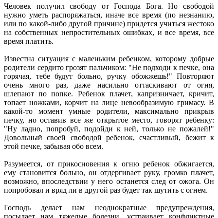
Человек получил свободу от Господа Бога. Но свободой
нужно уметь распоряжаться, иначе все время (по незнанию,
или по какой-либо другой причине) придется учиться жестоко
на собственных непростительных ошибках, и все время, все
время платить.
Известна ситуация с маленьким ребенком, которому добрые
родители сердито грозят пальчиком: "Не подходи к печке, она
горячая, тебе будут больно, ручку обожжешь!" Повторяют
очень много раз, даже насильно оттаскивают от огня,
шлепают по попке. Ребенок плачет, капризничает, кричит,
топает ножками, корчит на лице невообразимую гримасу. В
какой-то момент умные родители, максимально прикрыв
печку, но оставив все же открытое место, говорят ребенку:
"Ну ладно, попробуй, подойди к ней, только не пожалей!"
Довольный своей свободой ребенок, счастливый, бежит к
этой печке, забывая обо всем.
Разумеется, от прикосновения к огню ребенок обжигается,
ему становится больно, он отдергивает руку, громко плачет,
возможно, впоследствии у него останется след от ожога. Он
попробовал и вряд ли в другой раз будет так шутить с огнем.
Господь делает нам неоднократные предупреждения,
посылает нам тяжелые болезни, устраивает конфликтные