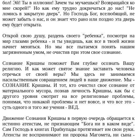
бол! Эй! Ты в иллюзии! Зачем ты мучаешься? Возвращайся ко
мне скорей!" Но как ему трудно докричаться до нас! "Не
ломись в закрытую дверь". Но Господь Бог, вселюбящий, не
может забыть о нас, и он знает что рано или поздно эта дверь
ему будет открыта.
Открой свою душу, раздень своего "ребенка", посмотри на
мир глазами ребенка - и ты увидишь, как все в твоей жизни
начнет меняться. Но мы все пытаемся понять нашим
загрязненным умом, не очистив при этом свое сознание.
Сознание Кришны поможет Вам глубже осознать Вашу
религию. И как может святое знание заставить человека
отречься от своей веры? Мы здесь не занимаемся
насильственным совращением людей в наше движение. Мы -
СОЗНАНИЕ Кришны. И тот, кто очистил свое сознание от
материального мусора, познав личность Кришны, как бы с
другого уровня смотрит на все религиозные проблемы,
понимая, что никакой проблемы и нет вовсе, и что все это -
суть одного и того же учения - ВЕД.
Движение Сознания Кришны в первую очередь обращается к
истинно атеистам, не признающим "Бога ни в каком виде".
Сам Господь в книгах Прабхупады протягивает им свои руки.
Атеисты не воспринимают ни пророка Магомета, ни сына -