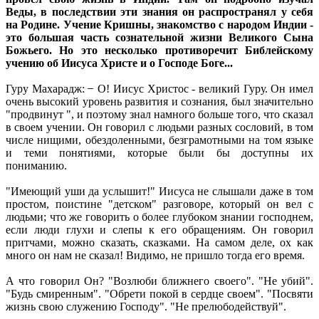
Веды, в последствии эти знания он распространял у себя
на Родине. Учение Кришны, знакомство с народом Индии -
это большая часть сознательной жизни Великого Сына
Божьего. Но это несколько противоречит Библейскому
учению об Иисуса Христе и о Господе Боге...
Гуру Махарадж: ̶ О! Иисус Христос - великий Гуру. Он имел
очень высокий уровень развития и сознания, был значительно
"продвинут ", и поэтому знал намного больше того, что сказал
в своем учении. Он говорил с людьми разных сословий, в том
числе нищими, обездоленными, безграмотными на том языке
и теми понятиями, которые были бы доступны их
пониманию.
"Имеющий уши да услышит!" Иисуса не слышали даже в том
простом, поистине "детском" разговоре, который он вел с
людьми; что же говорить о более глубоком знании господнем,
если люди глухи и слепы к его обращениям. Он говорил
притчами, можно сказать, сказками. На самом деле, ох как
много он нам не сказал! Видимо, не пришло тогда его время.
А что говорил Он? "Возлюби ближнего своего". "Не убий".
"Будь смиренным". "Обрети покой в сердце своем". "Посвяти
жизнь свою служению Господу". "Не прелюбодействуй".