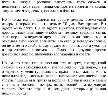
путь в никуда. Тропинки запутанны, путь сложен и
неизвестно, куда ведет. Толпа слепцов натыкается на камни,
запутывается в деревьях, попадает в болота.
Но иногда им попадается на дороге лекарь, всемогущий
лекарь, который говорит слепым: "Я дам Вам зрение, Вы
будете жить легко, Вы не будете мучаться, прокладывая себе
дорогу, отыскивая пищу, изобретая технику, средства связи,
транспорт, экспериментируя с различными энергиями и
открывая химические элементы. Но слепцу неведомо зрение,
он не знает его свойств, ему трудно это понять своим умом, да
и практически невозможно. Было бы разумно просто
довериться лекарю, выполнять его указания и советы.
Но вместо этого слепец восхищается лекарем, его чудесной
сказкой и ее возможностями, говоря лекарю: "Да подожди ты
о чудесах, у меня тут реальная, практическая жизнь, мне к
цели идти надо, жизнь-то закончиться может, мне многое надо
успеть. "Смешная и грустная история. Но мы и есть те самые
слепцы, а Господь - лекарь, оказывающий нам верховную
милость. Все это страшный сон души, который рано или
поздно пройдет.