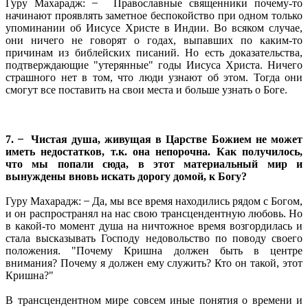
Гуру Махарадж: ̶ Православные священники почему-то
начинают проявлять заметное беспокойство при одном только
упоминании об Иисусе Христе в Индии. Во всяком случае,
они ничего не говорят о годах, выпавших по каким-то
причинам из библейских писаний. Но есть доказательства,
подтверждающие "утерянные" годы Иисуса Христа. Ничего
страшного нет в том, что люди узнают об этом. Тогда они
смогут все поставить на свои места и больше узнать о Боге.
7. ̶ Чистая душа, живущая в Царстве Божием не может
иметь недостатков, т.к. она непорочна. Как получилось,
что мы попали сюда, в этот материальный мир и
вынуждены вновь искать дорогу домой, к Богу?
Гуру Махарадж: ̶ Да, мы все время находились рядом с Богом,
и он распространял на нас свою трансцендентную любовь. Но
в какой-то момент душа на ничтожное время возгордилась и
стала высказывать Господу недовольство по поводу своего
положения. "Почему Кришна должен быть в центре
внимания? Почему я должен ему служить? Кто он такой, этот
Кришна?"
В трансцендентном мире совсем иные понятия о времени и