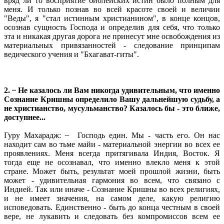
вряд ли то восприятие библейских истин было полным для
меня. И только познав во всей красоте своей и величии
"Веды", я "стал истинным христианином", в конце концов,
осознав сущность Господа и определив для себя, что только
эта и никакая другая дорога не принесут мне освобождения из
материальных привязанностей - следование принципам
ведического учения и "Бхагават-гиты".
2. ̶ Не казалось ли Вам никогда удивительным, что именно
Сознание Кришны определило Вашу дальнейшую судьбу, а
не христианство, мусульманство? Казалось бы - это ближе,
доступнее...
Гуру Махарадж: ̶ Господь един. Мы - часть его. Он нас
находит сам во тьме майи - материальной энергии во всех ее
проявлениях. Меня всегда притягивала Индия, Восток. Я
тогда еще не осознавал, что именно влекло меня к этой
стране. Может быть, результат моей прошлой жизни, быть
может - удивительная гармония во всем, что связано с
Индией. Так или иначе - Сознание Кришны во всех религиях,
и не имеет значения, на самом деле, какую религию
исповедовать. Единственно - быть до конца честным в своей
вере, не лукавить и следовать без компромиссов всем ее