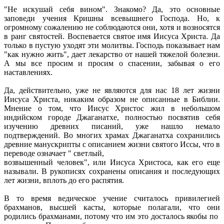
"Не искушай себя вином". Знакомо? Да, это основные
заповеди учения Кришны всевышнего Господа. Но, к
огромному сожалению не соблюдаются они, хотя и возносятся
в ранг святостей. Воспевается святое имя Иисуса Христа. Да
только в пустую уходят эти молитвы. Господь показывает нам
"как нужно жить", дает лекарство от нашей тяжелой болезни.
А мы все просим и просим о спасении, забывая о его
наставлениях.
Да, действительно, уже не являются для нас 18 лет жизни
Иисуса Христа, никаким образом не описанные в Библии.
Мнение о том, что Иисус Христос жил в небольшом
индийском городе Джаганатхе, полностью посвятив себя
изучению древних писаний, уже нашло немало
подтверждений. Во многих храмах Джаганатха сохранились
древние манускрипты с описанием жизни святого Иссы, что в
переводе означает " светлый,
возвышенный человек", или Иисуса Христоса, как его еще
называли. В рукописях сохранены описания и последующих
лет жизни, вплоть до его распятия.
В то время ведическое учение считалось привилегией
брахманов, высшей касты, которые полагали, что они
родились брахманами, потому что им это досталось якобы по