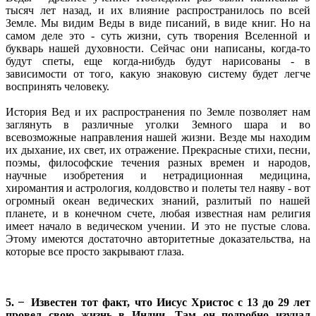
тысяч лет назад, и их влияние распространилось по всей
Земле. Мы видим Веды в виде писаний, в виде книг. Но на
самом деле это - суть жизни, суть творения Вселенной и
букварь нашей духовности. Сейчас они написаны, когда-то
будут спеты, еще когда-нибудь будут нарисованы - в
зависимости от того, какую знаковую систему будет легче
воспринять человеку.
История Вед и их распространения по Земле позволяет нам
заглянуть в различные уголки Земного шара и во
всевозможные направления нашей жизни. Везде мы находим
их дыхание, их свет, их отражение. Прекрасные стихи, песни,
поэмы, философские течения разных времен и народов,
научные изобретения и нетрадиционная медицина,
хиромантия и астрология, колдовство и полеты тел наяву - вот
огромный океан ведических знаний, разлитый по нашей
планете, и в конечном счете, любая известная нам религия
имеет начало в ведическом учении. И это не пустые слова.
Этому имеются достаточно авторитетные доказательства, на
которые все просто закрывают глаза.
5. ̶ Известен тот факт, что Иисус Христос с 13 до 29 лет
провел свою жизнь в Индии. Там он подробно изучал