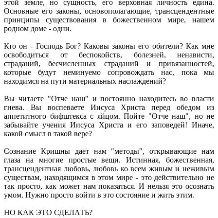
этой земле, но сущность, его верховная личность едина.
Основные его законы, основополагающие, трансцендентные
принципы существования в божественном мире, нашем
родном доме - одни.
Кто он - Господь Бог? Каковы законы его обители? Как мне
освободиться от беспокойств, болезней, ненависти,
страданий, бесчисленных страданий и привязанностей,
которые будут неминуемо сопровождать нас, пока мы
находимся на пути материальных наслаждений?
Вы читаете "Отче наш" и постоянно находитесь во власти
гнева. Вы воспеваете Иисуса Христа перед обедом из
аппетитного бифштекса с яйцом. Пойте "Отче наш", но не
забывайте учения Иисуса Христа и его заповедей! Иначе,
какой смысл в такой вере?
Сознание Кришны дает нам "методы", открывающие нам
глаза на многие простые вещи. Истинная, божественная,
трансцендентная любовь, любовь ко всем живым и неживым
существам, находящимся в этом мире - это действительно не
так просто, как может нам показаться. И нельзя это осознать
умом. Нужно просто войти в это состояние и жить этим.
НО КАК ЭТО СДЕЛАТЬ?