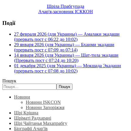
Шріла Прабгупада
Ачар'я-засновник ІСККОН
Події
27 февраля 2026 (для Украины) — Амалаки экадаши
(прервать пост с 06:22 до 10:02)
29 января 2026 (для Украины) — Бхаими экадаши
(прервать пост с 07:09 до 07:14)
14 января 2026 (для Украины) — Шат-тила экадаши
(Прервать пост с 07:24 до 10:20)
01 декабря 2025 (для Украины) — Мокшада Экадаши
(прервать пост с 07:08 до 10:02)
Пошук
Пошук
Новини
Новини ISKCON
Новини Запоріжжя
Шрі Крішна
Шріматі Радхарані
Шрі Чайтанья Махапрабгу
Біографії Ачар'їв