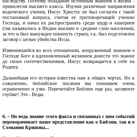
наследству. Поэтому обладание истинным знанием о жизни -
привилегия высшего класса. Изучив различные направления
ведического учения, Иисус Христос не был согласен с такой
постановкой вопроса, считая ее противоречащей учению
Господа, и начал их распространять среди шудр и кшатриев
(так назывались в Индии высшие и средние слои населения),
за что и был вынужден покинуть страну, т.к. был подготовлен
заговор с целью убийства Иссы.
Изменившийся во всех отношениях, вооруженный знанием о
Господе Боге и вдохновленный желанием донести это знание
до своих соотечественников, Иисус возвращается к себе на
Родину.
Дальнейшая его история известна нам в общих чертах. Но к
сожалению, библейские писания мы понимаем очень
ограниченно и узко. Перечитайте Библию еще раз, загляните
глубже! Это - Веды.
6.
̶
Но ведь знание этого факта и связанных с ним событий
переворачивает наше представление как о Библии, так и о
Сознании Кришны...