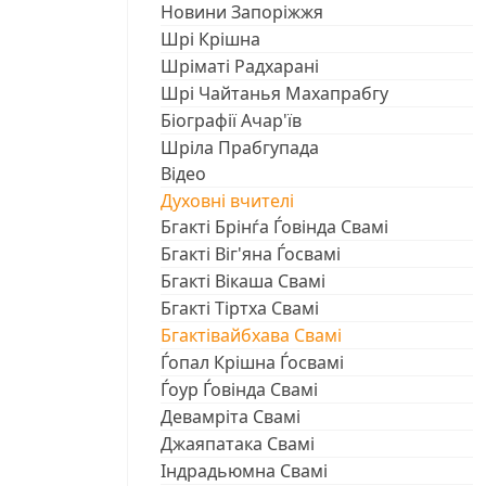
Новини Запоріжжя
Шрі Крішна
Шріматі Радхарані
Шрі Чайтанья Махапрабгу
Біографії Ачар'їв
Шріла Прабгупада
Відео
Духовні вчителі
Бгакті Брінѓа Ѓовінда Свамі
Бгакті Віг'яна Ѓосвамі
Бгакті Вікаша Свамі
Бгакті Тіртха Свамі
Бгактівайбхава Свамі
Ѓопал Крішна Ѓосвамі
Ѓоур Ѓовінда Свамі
Девамріта Свамі
Джаяпатака Свамі
Індрадьюмна Свамі