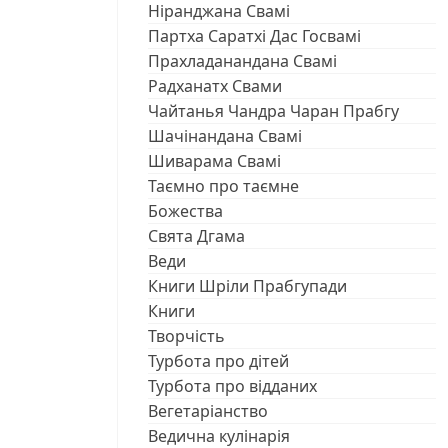
Ніранджана Свамі
Партха Саратхі Дас Госвамі
Прахладанандана Свамі
Радханатх Свами
Чайтанья Чандра Чаран Прабгу
Шачінандана Свамі
Шиварама Свамі
Таємно про таємне
Божества
Свята Дгама
Веди
Книги Шріли Прабгупади
Книги
Творчість
Турбота про дітей
Турбота про відданих
Вегетаріанство
Ведична кулінарія