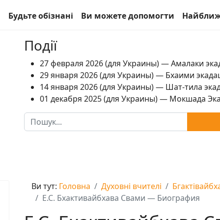
а
Будьте обізнані
Ви можете допомогти
Найближ
Події
27 февраля 2026 (для Украины) — Амалаки экад
29 января 2026 (для Украины) — Бхаими экадаш
14 января 2026 (для Украины) — Шат-тила экад
01 декабря 2025 (для Украины) — Мокшада Экад
Пошук
Ви тут:
Головна
Духовні вчителі
Бгактівайбх
Е.С. Бхактивайбхава Свами — Биография