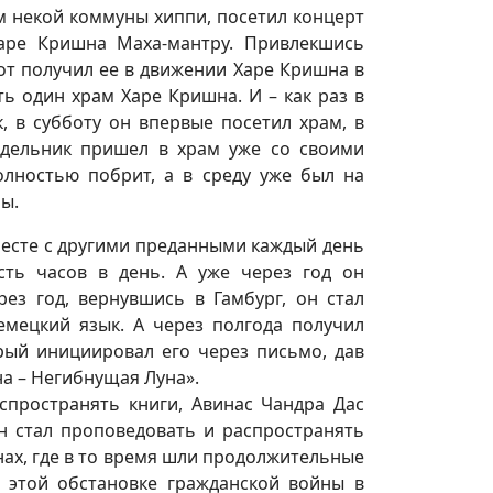
ом некой коммуны хиппи, посетил концерт
Харе Кришна Маха-мантру. Привлекшись
тот получил ее в движении Харе Кришна в
ть один храм Харе Кришна. И – как раз в
к, в субботу он впервые посетил храм, в
едельник пришел в храм уже со своими
олностью побрит, а в среду уже был на
ны.
месте с другими преданными каждый день
сть часов в день. А уже через год он
ез год, вернувшись в Гамбург, он стал
емецкий язык. А через полгода получил
ый инициировал его через письмо, дав
а – Негибнущая Луна».
пространять книги, Авинас Чандра Дас
он стал проповедовать и распространять
нах, где в то время шли продолжительные
 этой обстановке гражданской войны в