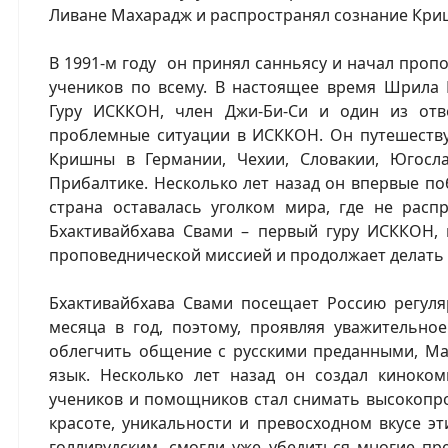
Ливане Махарадж и распространял сознание Кри
В 1991-м году он принял санньясу и начал проп
учеников по всему. В настоящее время Шрила
Гуру ИСККОН, член Джи-Би-Си и один из от
проблемные ситуации в ИСККОН. Он путешеству
Кришны в Германии, Чехии, Словакии, Югосла
Прибалтике. Несколько лет назад он впервые по
страна оставалась уголком мира, где не расп
Бхактивайбхава Свами – первый гуру ИСККОН,
проповеднической миссией и продолжает делать э
Бхактивайбхава Свами посещает Россию регуляр
месяца в год, поэтому, проявляя уважительно
облегчить общение с русскими преданными, Ма
язык. Несколько лет назад он создал киноком
учеников и помощников стал снимать высокопр
красоте, уникальности и превосходном вкусе э
голливудским, смогли уже убедиться многие пр