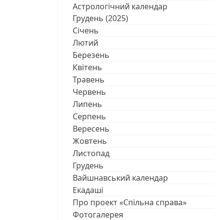
Астрологічний календар
Грудень (2025)
Січень
Лютий
Березень
Квітень
Травень
Червень
Липень
Серпень
Вересень
Жовтень
Листопад
Грудень
Вайшнавський календар
Екадаші
Про проект «Спільна справа»
Фотогалерея