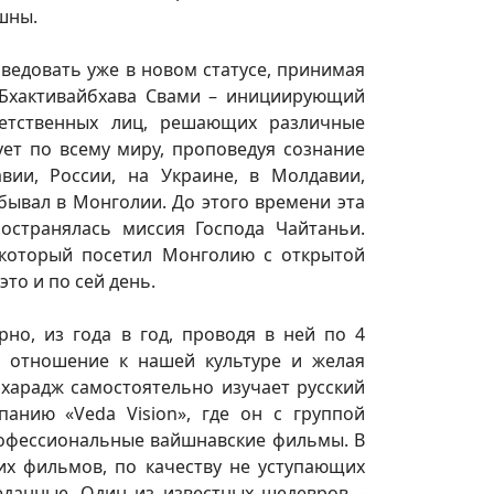
шны.
оведовать уже в новом статусе, принимая
 Бхактивайбхава Свами – инициирующий
ветственных лиц, решающих различные
ет по всему миру, проповедуя сознание
вии, России, на Украине, в Молдавии,
бывал в Монголии. До этого времени эта
ространялась миссия Господа Чайтаньи.
 который посетил Монголию с открытой
то и по сей день.
но, из года в год, проводя в ней по 4
е отношение к нашей культуре и желая
харадж самостоятельно изучает русский
панию «Veda Vision», где он с группой
офессиональные вайшнавские фильмы. В
тих фильмов, по качеству не уступающих
еданные. Один из известных шедевров –