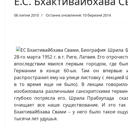
Е.С. Бхактивайбхава 
06 липня 2010
Останнє оновлення: 10 березня 2014
Шрила Б
28-го марта 1952 г. в г. Риге, Латвия. Его отроч
впоследствии явился первым городом, где бы
Германии в конце 60-ых. Там он впервые и
распространил ему на улице листовку с лекцией 
в то время еще не было). В лекции говорило
изобиловала различными санскритскими термин
глубоко потрясла его. Шрила Прабхупада ска
очищает все наше существование. И это так 
Бхактивайбхава Свами – у него было такое ощу
тысячи лет удушья.