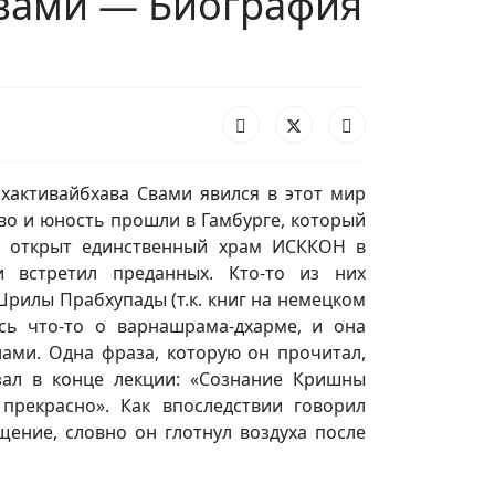
Свами — Биография
хактивайбхава Свами явился в этот мир
ество и юность прошли в Гамбурге, который
л открыт единственный храм ИСККОН в
 встретил преданных. Кто-то из них
Шрилы Прабхупады (т.к. книг на немецком
сь что-то о варнашрама-дхарме, и она
ами. Одна фраза, которую он прочитал,
зал в конце лекции: «Сознание Кришны
прекрасно». Как впоследствии говорил
щение, словно он глотнул воздуха после