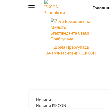
Головн
Шріла Прабгупада
Ачар'я-засновник ІСККОН
Новини
Новини ISKCON