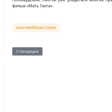
фильм «Мать Ганга».
Бхактивайбхава Свами
Попередня стаття: Е.С. Бхактивайбхава Свами — Как 
Попередня