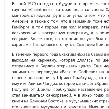
Весной 1970-го года он, будучи в то время член
группы «Сruinthens», которая пела со сцены 
мантрой, от лидера группы он узнал о том, что 
Америке, а также о том, что в Германии тоже ес
Гамбурге, в том городе, где жил Махарадж. Ита
воскресенье – воскресную программу, а в пон
вещами. Более того, во вторник он уже был п
харинаме. Так начался его путь в Сознании Криш
В течении первого года Бхактивайбхава Свами в
выходил на харинаму, которая длилась по ше
отправился в Берлин открывать центр. Еще чер
заниматься переводом «Back to Godhead» на н
первое посвящение у Шрилы Прабхупады, котор
ему имя Авинас Чандра, которое означает «Кришн
Получив от Шрилы Прабхупады наставление рас
стал заниматься санкиртаной. А в 80-ых годах 
книги на Ближнем Востоке, в мусульманских стра
столкновения мусульман и христиан. Именно в