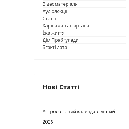
Відеоматеріали
Аудіолекції
Статті
Харінама-санкіртана
Їжа життя
Дім Прабгупади
Бгакті лата
Нові Статті
Астрологічний календар: лютий
2026