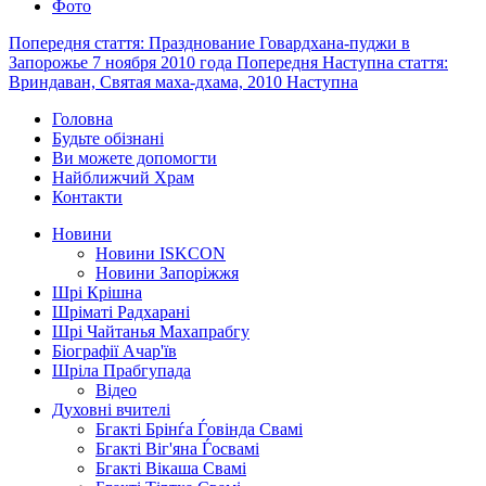
Фото
Попередня стаття: Празднование Говардхана-пуджи в
Запорожье 7 ноября 2010 года
Попередня
Наступна стаття:
Вриндаван, Святая маха-дхама, 2010
Наступна
Головна
Будьте обізнані
Ви можете допомогти
Найближчий Храм
Контакти
Новини
Новини ISKCON
Новини Запоріжжя
Шрі Крішна
Шріматі Радхарані
Шрі Чайтанья Махапрабгу
Біографії Ачар'їв
Шріла Прабгупада
Відео
Духовні вчителі
Бгакті Брінѓа Ѓовінда Свамі
Бгакті Віг'яна Ѓосвамі
Бгакті Вікаша Свамі