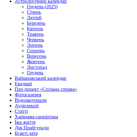
Астрологічний календар
Грудень (2025)
Січень
Лютий
Березень
Квітень
Травень
Червень
Липень
Серпень
Вересень
Жовтень
Листопад
Грудень
Вайшнавський календар
Екадаші
Про проект «Спільна справа»
Фотогалерея
Відеоматеріали
Аудіолекції
Статті
Харінама-санкіртана
Їжа життя
Дім Прабгупади
Бгакті лата