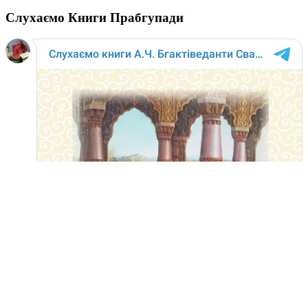
Слухаємо Книги Прабгупади