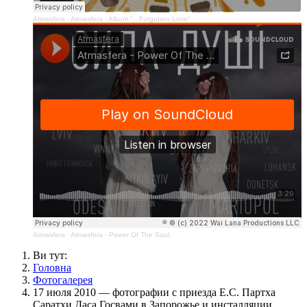
Atmasfera
·
Atmasfera - Album "...Forgotten Love"
Atmasfera
·
Atmasfera - Power Of The Soul
Ви тут:
Головна
Фотогалерея
17 июля 2010 — фотографии с приезда Е.С. Партха
Саратхи Даса Госвами в Запорожье и инсталляции