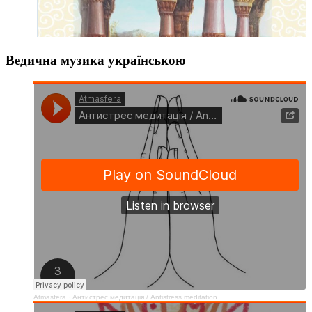
Ведична музика українською
Atmasfera
·
Антистрес медитація / Аntistress meditation