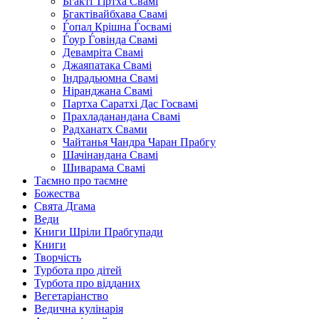
Бгакті Тіртха Свамі
Бгактівайбхава Свамі
Ѓопал Крішна Ѓосвамі
Ѓоур Ѓовінда Свамі
Девамріта Свамі
Джаяпатака Свамі
Індрадьюмна Свамі
Ніранджана Свамі
Партха Саратхі Дас Госвамі
Прахладанандана Свамі
Радханатх Свами
Чайтанья Чандра Чаран Прабгу
Шачінандана Свамі
Шиварама Свамі
Таємно про таємне
Божества
Свята Дгама
Веди
Книги Шріли Прабгупади
Книги
Творчість
Турбота про дітей
Турбота про відданих
Вегетаріанство
Ведична кулінарія