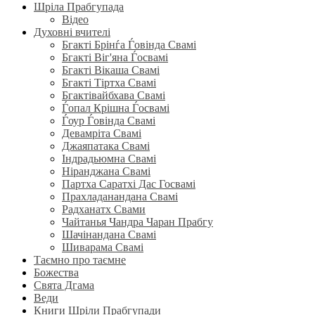
Шріла Прабгупада
Відео
Духовні вчителі
Бгакті Брінѓа Ѓовінда Свамі
Бгакті Віг'яна Ѓосвамі
Бгакті Вікаша Свамі
Бгакті Тіртха Свамі
Бгактівайбхава Свамі
Ѓопал Крішна Ѓосвамі
Ѓоур Ѓовінда Свамі
Девамріта Свамі
Джаяпатака Свамі
Індрадьюмна Свамі
Ніранджана Свамі
Партха Саратхі Дас Госвамі
Прахладанандана Свамі
Радханатх Свами
Чайтанья Чандра Чаран Прабгу
Шачінандана Свамі
Шиварама Свамі
Таємно про таємне
Божества
Свята Дгама
Веди
Книги Шріли Прабгупади