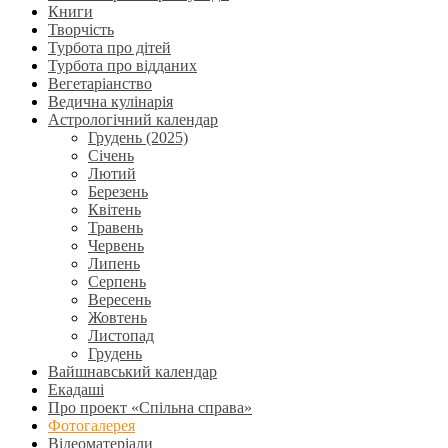
Книги
Творчість
Турбота про дітей
Турбота про відданих
Вегетаріанство
Ведична кулінарія
Астрологічний календар
Грудень (2025)
Січень
Лютий
Березень
Квітень
Травень
Червень
Липень
Серпень
Вересень
Жовтень
Листопад
Грудень
Вайшнавський календар
Екадаші
Про проект «Спільна справа»
Фотогалерея
Відеоматеріали