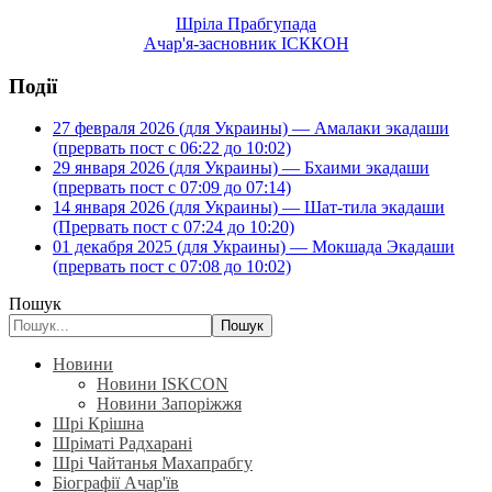
Шріла Прабгупада
Ачар'я-засновник ІСККОН
Події
27 февраля 2026 (для Украины) — Амалаки экадаши
(прервать пост с 06:22 до 10:02)
29 января 2026 (для Украины) — Бхаими экадаши
(прервать пост с 07:09 до 07:14)
14 января 2026 (для Украины) — Шат-тила экадаши
(Прервать пост с 07:24 до 10:20)
01 декабря 2025 (для Украины) — Мокшада Экадаши
(прервать пост с 07:08 до 10:02)
Пошук
Пошук
Новини
Новини ISKCON
Новини Запоріжжя
Шрі Крішна
Шріматі Радхарані
Шрі Чайтанья Махапрабгу
Біографії Ачар'їв