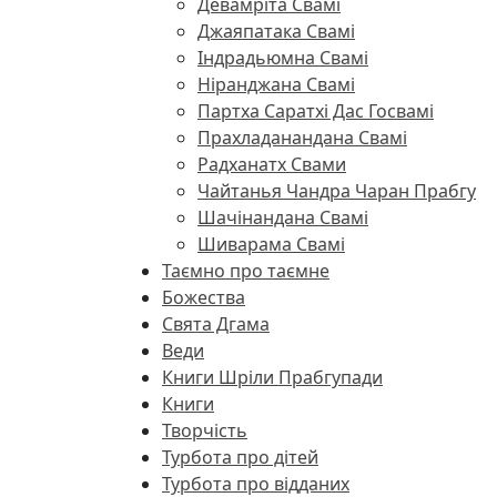
Девамріта Свамі
Джаяпатака Свамі
Індрадьюмна Свамі
Ніранджана Свамі
Партха Саратхі Дас Госвамі
Прахладанандана Свамі
Радханатх Свами
Чайтанья Чандра Чаран Прабгу
Шачінандана Свамі
Шиварама Свамі
Таємно про таємне
Божества
Свята Дгама
Веди
Книги Шріли Прабгупади
Книги
Творчість
Турбота про дітей
Турбота про відданих