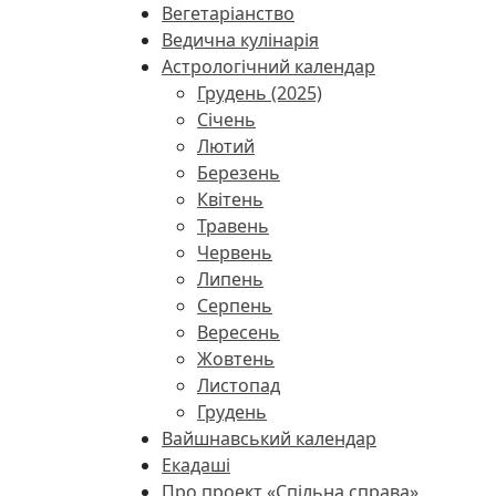
Вегетаріанство
Ведична кулінарія
Астрологічний календар
Грудень (2025)
Січень
Лютий
Березень
Квітень
Травень
Червень
Липень
Серпень
Вересень
Жовтень
Листопад
Грудень
Вайшнавський календар
Екадаші
Про проект «Спільна справа»