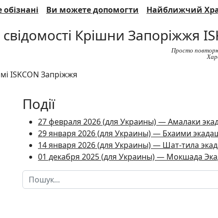
 обізнані
Ви можете допомогти
Найближчий Хр
 свідомості Крішни Запоріжжя I
Просто повторю
Хар
Події
27 февраля 2026 (для Украины) — Амалаки экада
29 января 2026 (для Украины) — Бхаими экадаши
14 января 2026 (для Украины) — Шат-тила экада
01 декабря 2025 (для Украины) — Мокшада Экад
Пошук
Type 2 or more characters for results.