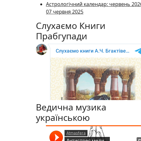
Астрологічний календар: червень 202
07 червня 2025
Слухаємо Книги
Прабгупади
Ведична музика
українською