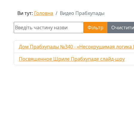
Ви тут:
Головна
Видео Прабхупады
Введіть частину назви
Фільтр
Очистит
Дом Прабхупады №340 - «Несокрушимая логика 
Посвященное Шриле Прабхупаде слайд-шоу