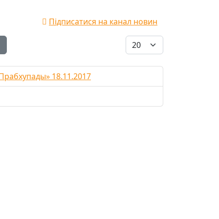
Підписатися на канал новин
Показувати
и
Прабхупады» 18.11.2017