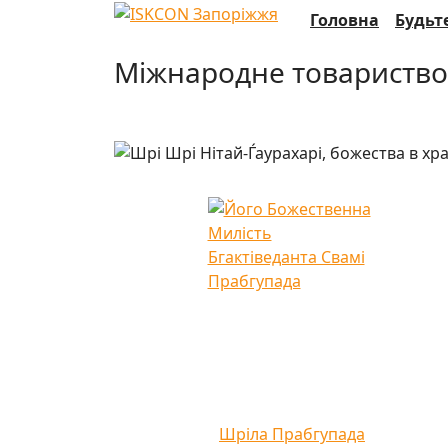
Головна
Будьте
Міжнародне товариство
Шріла Прабгупада