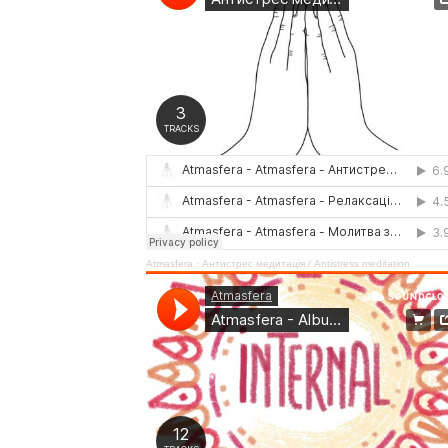
Atmasfera
·
Антистрес медитація / Аntistress meditation