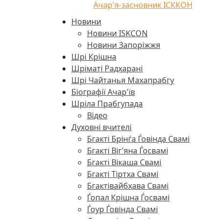
Ачар'я-засновник ІСККОН
Новини
Новини ISKCON
Новини Запоріжжя
Шрі Крішна
Шріматі Радхарані
Шрі Чайтанья Махапрабгу
Біографії Ачар'їв
Шріла Прабгупада
Відео
Духовні вчителі
Бгакті Брінѓа Ѓовінда Свамі
Бгакті Віг'яна Ѓосвамі
Бгакті Вікаша Свамі
Бгакті Тіртха Свамі
Бгактівайбхава Свамі
Ѓопал Крішна Ѓосвамі
Ѓоур Ѓовінда Свамі