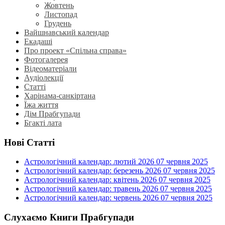
Жовтень
Листопад
Грудень
Вайшнавський календар
Екадаші
Про проект «Спільна справа»
Фотогалерея
Відеоматеріали
Аудіолекції
Статті
Харінама-санкіртана
Їжа життя
Дім Прабгупади
Бгакті лата
Нові Статті
Астрологічний календар: лютий 2026
07 червня 2025
Астрологічний календар: березень 2026
07 червня 2025
Астрологічний календар: квітень 2026
07 червня 2025
Астрологічний календар: травень 2026
07 червня 2025
Астрологічний календар: червень 2026
07 червня 2025
Слухаємо Книги Прабгупади