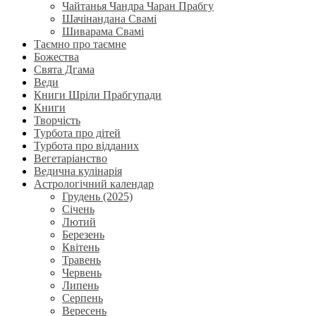
Чайтанья Чандра Чаран Прабгу
Шачінандана Свамі
Шиварама Свамі
Таємно про таємне
Божества
Свята Дгама
Веди
Книги Шріли Прабгупади
Книги
Творчість
Турбота про дітей
Турбота про відданих
Вегетаріанство
Ведична кулінарія
Астрологічний календар
Грудень (2025)
Січень
Лютий
Березень
Квітень
Травень
Червень
Липень
Серпень
Вересень