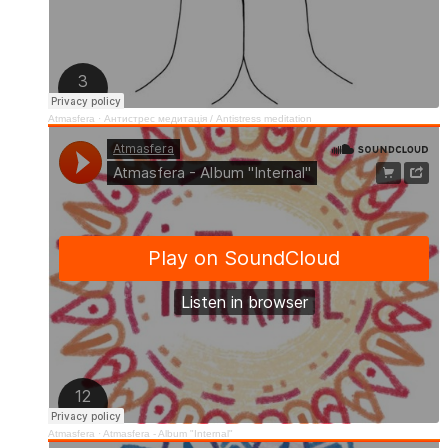
Atmasfera
·
Антистрес медитація / Аntistress meditation
Atmasfera
·
Atmasfera - Album "Internal"