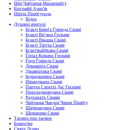
Шрі Чайтанья Махапрабгу
Біографії Ачар'їв
Шріла Прабгупада
Відео
Духовні вчителі
Бгакті Брінѓа Ѓовінда Свамі
Бгакті Віг'яна Ѓосвамі
Бгакті Вікаша Свамі
Бгакті Тіртха Свамі
Бгактівайбхава Свамі
Ѓопал Крішна Ѓосвамі
Ѓоур Ѓовінда Свамі
Девамріта Свамі
Джаяпатака Свамі
Індрадьюмна Свамі
Ніранджана Свамі
Партха Саратхі Дас Госвамі
Прахладанандана Свамі
Радханатх Свами
Чайтанья Чандра Чаран Прабгу
Шачінандана Свамі
Шиварама Свамі
Таємно про таємне
Божества
Свята Дгама