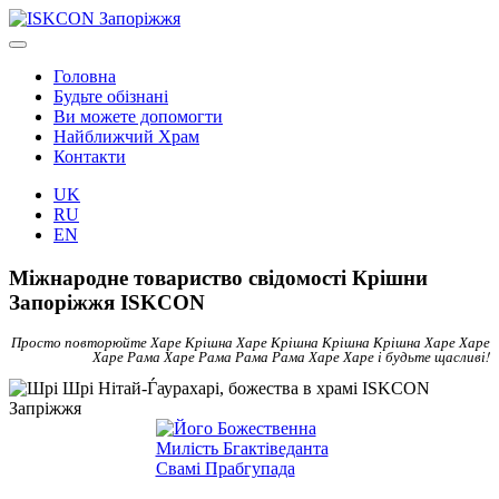
Головна
Будьте обізнані
Ви можете допомогти
Найближчий Храм
Контакти
UK
RU
EN
Міжнародне товариство свідомості Крішни
Запоріжжя ISKCON
Просто повторюйте Харе Крішна Харе Крішна Крішна Крішна Харе Харе
Харе Рама Харе Рама Рама Рама Харе Харе і будьте щасливі!