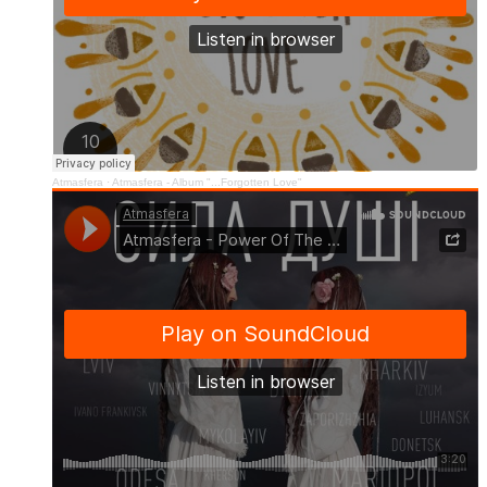
Atmasfera
·
Atmasfera - Album "...Forgotten Love"