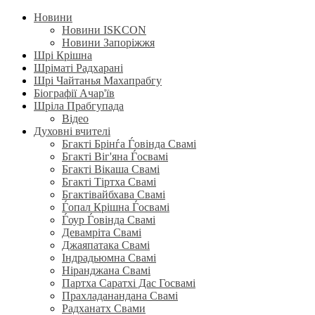
Новини
Новини ISKCON
Новини Запоріжжя
Шрі Крішна
Шріматі Радхарані
Шрі Чайтанья Махапрабгу
Біографії Ачар'їв
Шріла Прабгупада
Відео
Духовні вчителі
Бгакті Брінѓа Ѓовінда Свамі
Бгакті Віг'яна Ѓосвамі
Бгакті Вікаша Свамі
Бгакті Тіртха Свамі
Бгактівайбхава Свамі
Ѓопал Крішна Ѓосвамі
Ѓоур Ѓовінда Свамі
Девамріта Свамі
Джаяпатака Свамі
Індрадьюмна Свамі
Ніранджана Свамі
Партха Саратхі Дас Госвамі
Прахладанандана Свамі
Радханатх Свами