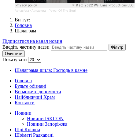
Atmasfera
·
Atmasfera - Power Of The Soul
Ви тут:
Головна
Шалаграм
Підписатися на канал новин
Введіть частину назви
Фільтр
Очистити
Показувати
Шалаграма-шила: Господь в камне
Головна
Будьте обізнані
Ви можете допомогти
Найближчий Храм
Контакти
Новини
Новини ISKCON
Новини Запоріжжя
Шрі Крішна
Шріматі Радхарані