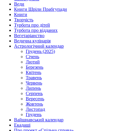
Веди
Книги Шріли Прабгупади
Книги
Творчість
Турбота про дітей
Турбота про відданих
Вегетаріанство
Ведична кулінарія
Астрологічний календар
Грудень (2025)
Січень
Лютий
Березень
Квітень
Травень
Червень
Липень
Серпень
Вересень
Жовтень
Листопад
Грудень
Вайшнавський календар
Екадаші
Про проект «Спільна справа»