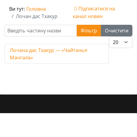
Підписатися на
Ви тут:
Головна
Лочан дас Тхакур
канал новин
Введіть частину назви
Фільтр
Очистити
Показувати
Лочана дас Тхакур — «Чайтанья
Мангала»