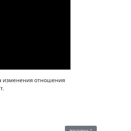
ка изменения отношения
т.
Наступна стаття: Общее дело
Наступна