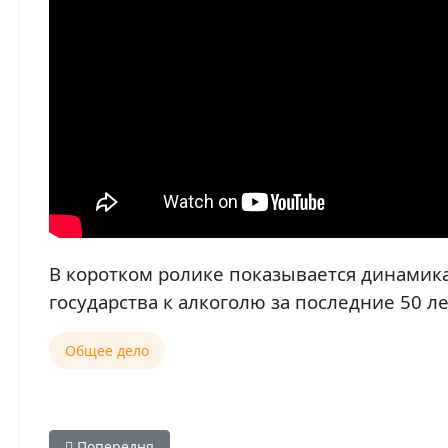
В коротком ролике показывается динами
государства к алкоголю за последние 50 ле
Общее дело
Попередня стаття: Тайна природы женщины
Попередня