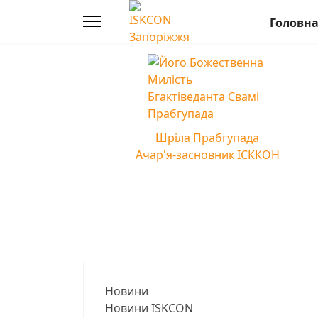
Головн
Шріла Прабгупада
Ачар'я-засновник ІСККОН
Новини
Новини ISKCON