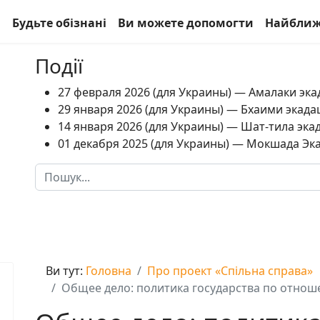
а
Будьте обізнані
Ви можете допомогти
Найближ
Події
27 февраля 2026 (для Украины) — Амалаки экад
29 января 2026 (для Украины) — Бхаими экадаш
14 января 2026 (для Украины) — Шат-тила экад
01 декабря 2025 (для Украины) — Мокшада Экад
Пошук
Type 2 or more characters for results.
Ви тут:
Головна
Про проект «Спільна справа»
Общее дело: политика государства по отнош