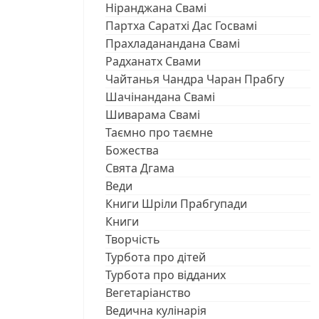
Ніранджана Свамі
Партха Саратхі Дас Госвамі
Прахладанандана Свамі
Радханатх Свами
Чайтанья Чандра Чаран Прабгу
Шачінандана Свамі
Шиварама Свамі
Таємно про таємне
Божества
Свята Дгама
Веди
Книги Шріли Прабгупади
Книги
Творчість
Турбота про дітей
Турбота про відданих
Вегетаріанство
Ведична кулінарія