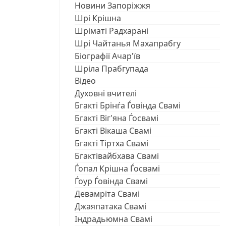
Новини Запоріжжя
Шрі Крішна
Шріматі Радхарані
Шрі Чайтанья Махапрабгу
Біографії Ачар'їв
Шріла Прабгупада
Відео
Духовні вчителі
Бгакті Брінѓа Ѓовінда Свамі
Бгакті Віг'яна Ѓосвамі
Бгакті Вікаша Свамі
Бгакті Тіртха Свамі
Бгактівайбхава Свамі
Ѓопал Крішна Ѓосвамі
Ѓоур Ѓовінда Свамі
Девамріта Свамі
Джаяпатака Свамі
Індрадьюмна Свамі