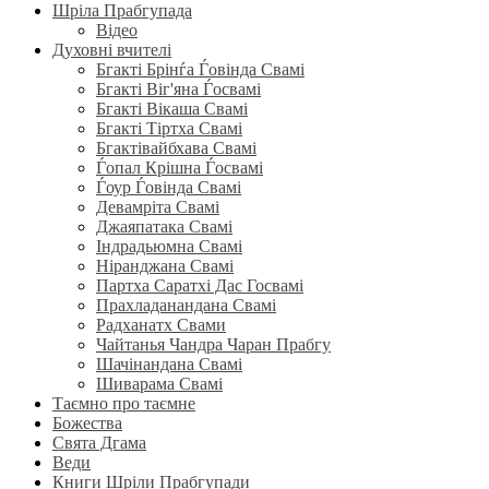
Шріла Прабгупада
Відео
Духовні вчителі
Бгакті Брінѓа Ѓовінда Свамі
Бгакті Віг'яна Ѓосвамі
Бгакті Вікаша Свамі
Бгакті Тіртха Свамі
Бгактівайбхава Свамі
Ѓопал Крішна Ѓосвамі
Ѓоур Ѓовінда Свамі
Девамріта Свамі
Джаяпатака Свамі
Індрадьюмна Свамі
Ніранджана Свамі
Партха Саратхі Дас Госвамі
Прахладанандана Свамі
Радханатх Свами
Чайтанья Чандра Чаран Прабгу
Шачінандана Свамі
Шиварама Свамі
Таємно про таємне
Божества
Свята Дгама
Веди
Книги Шріли Прабгупади