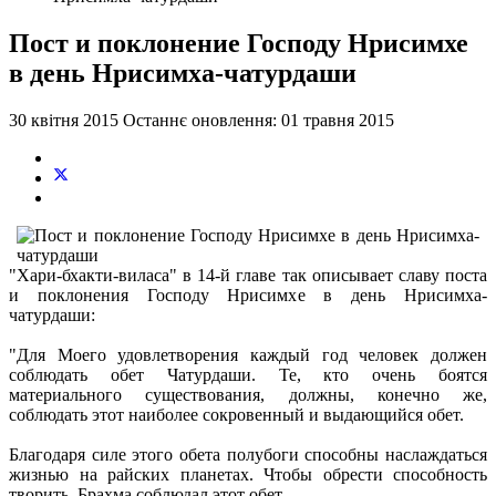
Пост и поклонение Господу Нрисимхе
в день Нрисимха-чатурдаши
30 квітня 2015
Останнє оновлення: 01 травня 2015
"Хари-бхакти-виласа" в 14-й главе так описывает славу поста
и поклонения Господу Нрисимхе в день Нрисимха-
чатурдаши:
"Для Моего удовлетворения каждый год человек должен
соблюдать обет Чатурдаши. Те, кто очень боятся
материального существования, должны, конечно же,
соблюдать этот наиболее сокровенный и выдающийся обет.
Благодаря силе этого обета полубоги способны наслаждаться
жизнью на райских планетах. Чтобы обрести способность
творить, Брахма соблюдал этот обет.