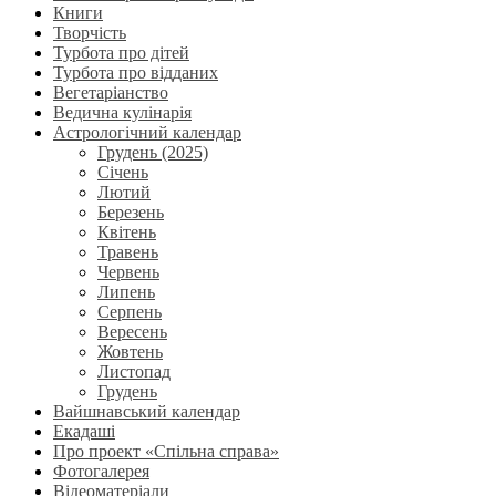
Книги
Творчість
Турбота про дітей
Турбота про відданих
Вегетаріанство
Ведична кулінарія
Астрологічний календар
Грудень (2025)
Січень
Лютий
Березень
Квітень
Травень
Червень
Липень
Серпень
Вересень
Жовтень
Листопад
Грудень
Вайшнавський календар
Екадаші
Про проект «Спільна справа»
Фотогалерея
Відеоматеріали