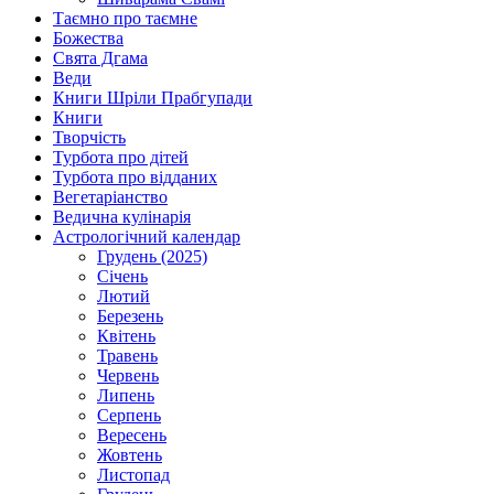
Таємно про таємне
Божества
Свята Дгама
Веди
Книги Шріли Прабгупади
Книги
Творчість
Турбота про дітей
Турбота про відданих
Вегетаріанство
Ведична кулінарія
Астрологічний календар
Грудень (2025)
Січень
Лютий
Березень
Квітень
Травень
Червень
Липень
Серпень
Вересень
Жовтень
Листопад