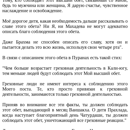
Тому, кто соблюдает этот высший обет, связанный со Мной,
будь то мужчина или женщина, Я дарую счастье, чувственное
наслаждение и освобождение.
Моё дорогое дитя, какая необходимость дальше рассказывать о
славе этого обета? Ни Я, ни Махадева не могут адекватно
описать благо соблюдения этого обета.
Даже Брахма не способен описать его славу, хотя он и
пытается делать это всю жизнь, используя свои четыре рта".
В связи с описанием этого обета в Пуранах есть такой стих:
"Чем больше возрастает греховная деятельность в Кали-югу,
тем меньше людей будут соблюдать этот Мой высший обет.
Греховные люди не имеют интереса к соблюдению этого
Моего поста. Те, кто просто привязан к греховной
деятельности, занимаются только греховной деятельностью.
Приняв во внимание все эти факты, ты должен соблюдать
этот обет, выпадающий в месяц Ваишакха. О дитя Прахлада,
когда наступает благоприятный день Чатурдаши, ты должен
соблюдать этот обет, уничтожающий все греховные реакции."