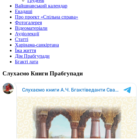
Грудень
Вайшнавський календар
Екадаші
Про проект «Спільна справа»
Фотогалерея
Відеоматеріали
Аудіолекції
Статті
Харінама-санкіртана
Їжа життя
Дім Прабгупади
Бгакті лата
Слухаємо Книги Прабгупади