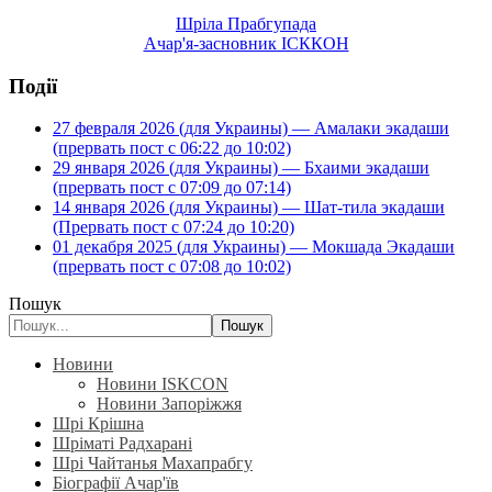
Шріла Прабгупада
Ачар'я-засновник ІСККОН
Події
27 февраля 2026 (для Украины) — Амалаки экадаши
(прервать пост с 06:22 до 10:02)
29 января 2026 (для Украины) — Бхаими экадаши
(прервать пост с 07:09 до 07:14)
14 января 2026 (для Украины) — Шат-тила экадаши
(Прервать пост с 07:24 до 10:20)
01 декабря 2025 (для Украины) — Мокшада Экадаши
(прервать пост с 07:08 до 10:02)
Пошук
Пошук
Новини
Новини ISKCON
Новини Запоріжжя
Шрі Крішна
Шріматі Радхарані
Шрі Чайтанья Махапрабгу
Біографії Ачар'їв