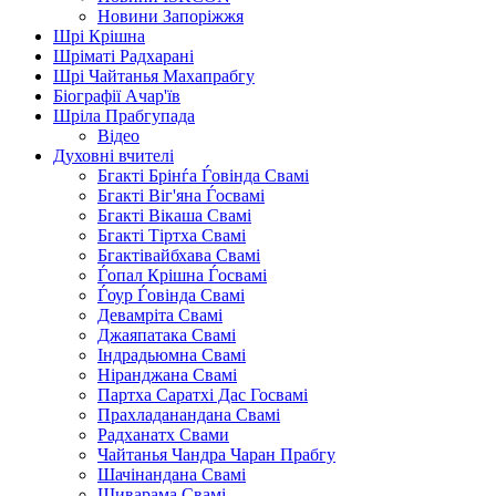
Новини Запоріжжя
Шрі Крішна
Шріматі Радхарані
Шрі Чайтанья Махапрабгу
Біографії Ачар'їв
Шріла Прабгупада
Відео
Духовні вчителі
Бгакті Брінѓа Ѓовінда Свамі
Бгакті Віг'яна Ѓосвамі
Бгакті Вікаша Свамі
Бгакті Тіртха Свамі
Бгактівайбхава Свамі
Ѓопал Крішна Ѓосвамі
Ѓоур Ѓовінда Свамі
Девамріта Свамі
Джаяпатака Свамі
Індрадьюмна Свамі
Ніранджана Свамі
Партха Саратхі Дас Госвамі
Прахладанандана Свамі
Радханатх Свами
Чайтанья Чандра Чаран Прабгу
Шачінандана Свамі
Шиварама Свамі