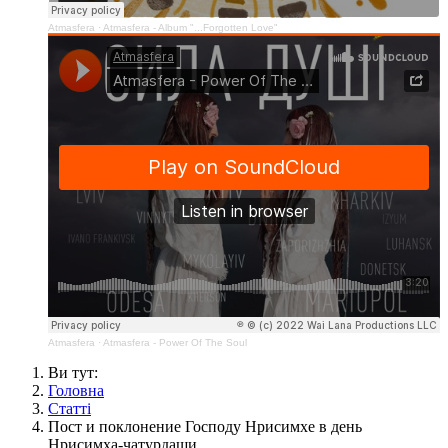
Atmasfera
·
Atmasfera - Album "...Forgotten Love"
Atmasfera
·
Atmasfera - Power Of The Soul
Ви тут:
Головна
Статті
Пост и поклонение Господу Нрисимхе в день
Нрисимха-чатурдаши