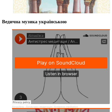
Ведична музика українською
Atmasfera
·
Антистрес медитація / Аntistress meditation