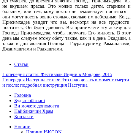
До сумерек, до времени явления Господа Нрисимхадева, мы
не вкушаем прасад. Это можно только детям, старикам и
больным, или тем, кому доктор не рекомендует поститься –
они могут поесть ровно столько, сколько им небходимо. Когда
Нрисимхадев увидит что вы, несмотря на все трудности,
поститесь, Он будет доволен. Вы принимаете эту аскезу для
Господа Нрисимхадева, чтобы получить Его милость. В этот
день мы следуем этому обету также, как и в день Экадаши, а
также в дни явления Господа – Гаура-пурниму, Рама-навами,
Джанмаштами и Радхаштами.
Статьи
Попередня стаття: Фестиваль Индии в Молдове, 2015
Попередня
Наступна стаття: Что надо делать в момент смерти
и после: подробная инструкция
Наступна
Головна
Будьте обізнані
Ви можете допомогти
Найближчий Храм
Контакти
Новини
Новини ISKCON