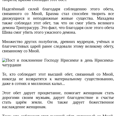
Наделённый силой благодаря соблюдению этого обета,
связанного со Мной, Брахма стал способен творить все
движущиеся и неподвижные живые существа. Махадева
также соблюдал этот обет, так что он смог убить великого
демона Трипурасуру. Это факт, что благодаря силе этого обета
Шива смог убить этого ужасного демона.
Множество других полубогов, древних мудрецов, учёных и
благочестивых царей ранее следовали этому великому обету,
связанному со Мной.
Те, кто соблюдает этот высший обет, связанный со Мной,
никогда не возвратятся к материальному существованию,
даже в сотнях и миллионах кальп...
Этот обет дарует процветание, помогает женщинам стать
дорогими своим мужьям, дарует благоденствие и счастье
стать царём земли. Он также дарует божественное
наслаждение женщинам.