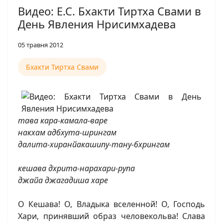
Видео: Е.С. Бхакти Тиртха Свами в
День Явления Нрисимхадева
05 травня 2012
Бхакти Тиртха Свами
тава кара-камала-варе
накхам адбхута-шрингам
далита-хиранйакашипу-тану-бхрингам
кешава дхрита-нарахари-рупа
джайа джагадиша харе
О Кешава! О, Владыка вселенной! О, Господь
Хари, принявший образ человекольва! Слава