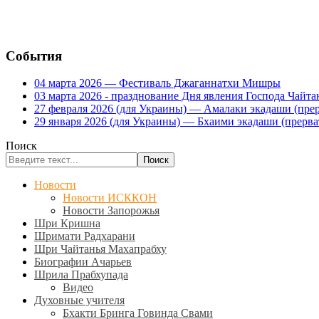
События
04 марта 2026 — Фестиваль Джаганнатхи Мишры
03 марта 2026 - празднование Дня явления Господа Ча
27 февраля 2026 (для Украины) — Амалаки экадаши (прерв
29 января 2026 (для Украины) — Бхаими экадаши (прервать
Поиск
Поиск
Новости
Новости ИСККОН
Новости Запорожья
Шри Кришна
Шримати Радхарани
Шри Чайтанья Махапрабху
Биографии Ачарьев
Шрила Прабхупада
Видео
Духовные учителя
Бхакти Бринга Говинда Свами