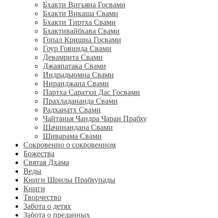
Бхакти Вигьяна Госвами
Бхакти Викаша Свами
Бхакти Тиртха Свами
Бхактивайбхава Свами
Гопал Кришна Госвами
Гоур Говинда Свами
Девамрита Свами
Джаяпатака Свами
Индрадьюмна Свами
Ниранджана Свами
Партха Саратхи Дас Госвами
Прахладананда Свами
Радханатх Свами
Чайтанья Чандра Чаран Прабху
Шачинандана Свами
Шиварама Свами
Сокровенно о сокровенном
Божества
Святая Дхама
Веды
Книги Шрилы Прабхупады
Книги
Творчество
Забота о детях
Забота о преданных