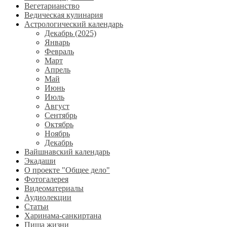
Вегетарианство
Ведическая кулинария
Астрологический календарь
Декабрь (2025)
Январь
Февраль
Март
Апрель
Май
Июнь
Июль
Август
Сентябрь
Октябрь
Ноябрь
Декабрь
Вайшнавский календарь
Экадаши
О проекте "Общее дело"
Фотогалерея
Видеоматериалы
Аудиолекции
Статьи
Харинама-санкиртана
Пища жизни