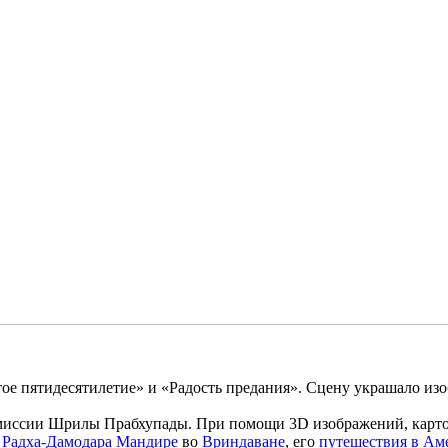
тое пятидесятилетие» и «Радость предания». Сцену украшало 
 миссии Шрилы Прабхупады. При помощи 3D изображений, карто
в
Радха-Дамодара Мандире
во
Вриндаване
, его
путешествия в Ам