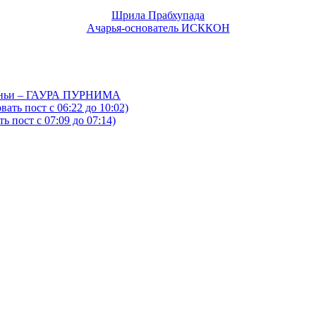
Шрила Прабхупада
Ачарья-основатель ИСККОН
йтаньи – ГАУРА ПУРНИМА
ать пост с 06:22 до 10:02)
 пост с 07:09 до 07:14)