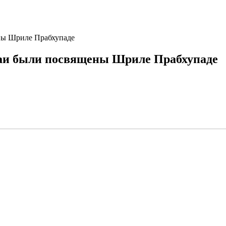
ны Шриле Прабхупаде
аи были посвящены Шриле Прабхупаде