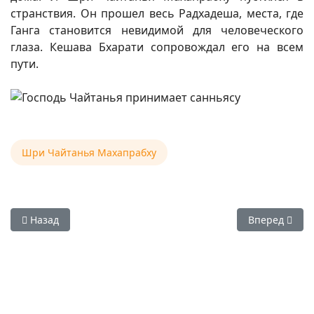
странствия. Он прошел весь Радхадеша, места, где
Ганга становится невидимой для человеческого
глаза. Кешава Бхарати сопровождал его на всем
пути.
Шри Чайтанья Махапрабху
Предыдущий: Шри Гаура-ганнодеша-дипика — Книга, пос
Следующий: 
Назад
Вперед