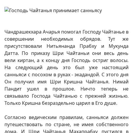
Чандрашекхара Ачарья помогал Господу Чайтанье в
совершении необходимых обрядов. Тут же
присутствовали Нитьянанда Прабху и Мукунда
Датта. По приказу Шри Чайтаньи они весь день
вели киртан, а к концу дня Господь остриг волосы.
На следующий день это был уже настоящий
санньяси с посохом в руках - экадандой. С этого дня
Он получил имя Шри Кришна Чайтанья. Нимай
Пандит ушел в прошлое. Ничто теперь не
связывало Господа Чайтанью с прежней жизнью.
Только Кришна безраздельно царил в Его душе.
Согласно ведическим правилам, санньяси должен
путешествовать по стране, не имея собственного
дома. И Шри Чайтанья Махапрабху пустился в