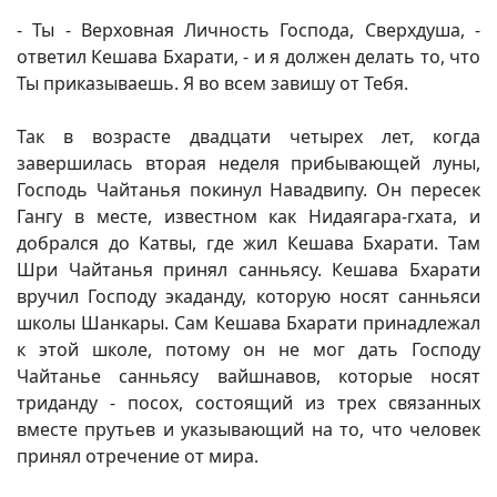
- Ты - Верховная Личность Господа, Сверхдуша, -
ответил Кешава Бхарати, - и я должен делать то, что
Ты приказываешь. Я во всем завишу от Тебя.
Так в возрасте двадцати четырех лет, когда
завершилась вторая неделя прибывающей луны,
Господь Чайтанья покинул Навадвипу. Он пересек
Гангу в месте, известном как Нидаягара-гхата, и
добрался до Катвы, где жил Кешава Бхарати. Там
Шри Чайтанья принял санньясу. Кешава Бхарати
вручил Господу экаданду, которую носят санньяси
школы Шанкары. Сам Кешава Бхарати принадлежал
к этой школе, потому он не мог дать Господу
Чайтанье санньясу вайшнавов, которые носят
триданду - посох, состоящий из трех связанных
вместе прутьев и указывающий на то, что человек
принял отречение от мира.