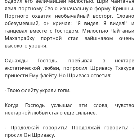
одарил его величайшей милостью. Шри Чайтанья
явил портному Свою изначальную форму Кришны.
Портного охватил необычайный восторг. Словно
обезумевший, он кричал: "Я видел! Я видел!" и
танцевал вместе с Господом. Милостью Чайтаньи
Махапрабху портной стал вайшнавом очень
высокого уровня.
Однажды Господь, пребывая в нектаре
экстатической любви, попросил Шривасу Тхакура
принести Ему флейту. Но Шриваса ответил:
- Твою флейту украли гопи.
Когда Господь услышал эти слова, чувство
нектарной любви стало еще сильнее.
- Продолжай говорить! Продолжай говорить! -
просил Он Шривасу.