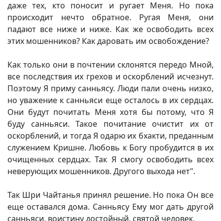
даже тех, кто поносит и ругает Меня. Но пока
происходит нечто обратное. Ругая Меня, они
падают все ниже и ниже. Как же освободить всех
этих мошенников? Как даровать им освобождение?
Как только они в почтении склонятся передо Мной,
все последствия их грехов и оскорблений исчезнут.
Поэтому Я приму санньясу. Люди пали очень низко,
но уважение к санньяси еще осталось в их сердцах.
Они будут почитать Меня хотя бы потому, что Я
буду санньяси. Такое почитание очистит их от
оскорблений, и тогда Я одарю их бхакти, преданным
служением Кришне. Любовь к Богу пробудится в их
очищенных сердцах. Так Я смогу освободить всех
неверующих мошенников. Другого выхода нет".
Так Шри Чайтанья принял решение. Но пока Он все
еще оставался дома. Санньясу Ему мог дать другой
санньяси, воистину достойный, святой человек.