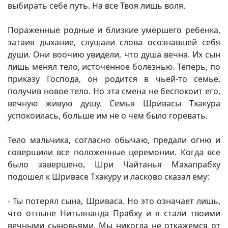
выбирать себе путь. На все Твоя лишь воля.
Пораженные родные и близкие умершего ребенка,
затаив дыхание, слушали слова осознавшей себя
души. Они воочию увидели, что душа вечна. Их сын
лишь менял тело, источенное болезнью. Теперь, по
приказу Господа, он родится в чьей-то семье,
получив новое тело. Но эта смена не беспокоит его,
вечную живую душу. Семья Шривасы Тхакура
успокоилась, больше им не о чем было горевать.
Тело мальчика, согласно обычаю, предали огню и
совершили все положенные церемонии. Когда все
было завершено, Шри Чайтанья Махапрабху
подошел к Шривасе Тхакуру и ласково сказал ему:
- Ты потерял сына, Шриваса. Но это означает лишь,
что отныне Нитьянанда Прабху и я стали твоими
вечными сыновьями. Мы никогда не откажемся от