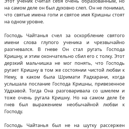
Этот ученик считал себя очень образованным, но
на самом деле он был духовно слеп. Он не понимал,
что святые имена гопи и святое имя Кришны стоят
на одном уровне.
Господь Чайтанья счел за оскорбление святого
имени слова глупого ученика и чрезвычайно
разгневался. В гневе Он стал ругать Господа
Кришну, и этим окончательно сбил его с толку. Этот
дерзкий мальчишка не мог понять, что Господь
ругает Кришну в том же состоянии чистой любви к
Нему, в каком была Шримати Радхарани, когда
услышала послание Господа Кришны, привезенное
Уддхавой. Тогда Она разговаривала со шмелем и
тоже очень ругала Кришну. Но на самом деле Ее
гнев был выражением необычайной любви к
Господу.
Господь Чайтанья был не на шутку рассержен