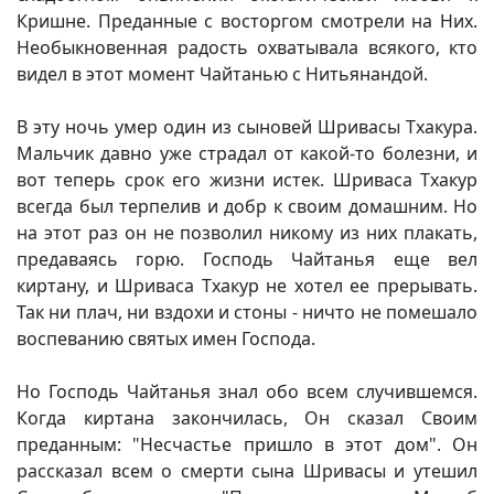
Кришне. Преданные с восторгом смотрели на Них.
Необыкновенная радость охватывала всякого, кто
видел в этот момент Чайтанью с Нитьянандой.
В эту ночь умер один из сыновей Шривасы Тхакура.
Мальчик давно уже страдал от какой-то болезни, и
вот теперь срок его жизни истек. Шриваса Тхакур
всегда был терпелив и добр к своим домашним. Но
на этот раз он не позволил никому из них плакать,
предаваясь горю. Господь Чайтанья еще вел
киртану, и Шриваса Тхакур не хотел ее прерывать.
Так ни плач, ни вздохи и стоны - ничто не помешало
воспеванию святых имен Господа.
Но Господь Чайтанья знал обо всем случившемся.
Когда киртана закончилась, Он сказал Своим
преданным: "Несчастье пришло в этот дом". Он
рассказал всем о смерти сына Шривасы и утешил