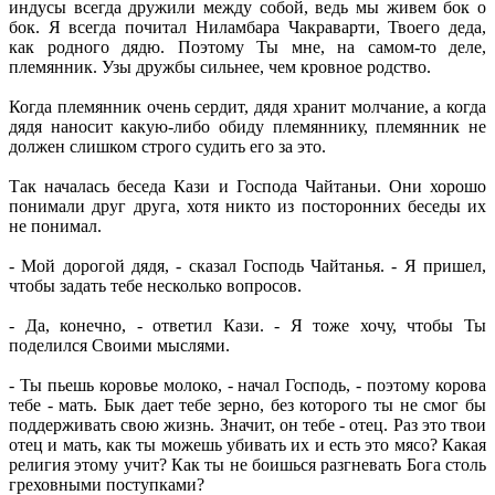
индусы всегда дружили между собой, ведь мы живем бок о
бок. Я всегда почитал Ниламбара Чакраварти, Твоего деда,
как родного дядю. Поэтому Ты мне, на самом-то деле,
племянник. Узы дружбы сильнее, чем кровное родство.
Когда племянник очень сердит, дядя хранит молчание, а когда
дядя наносит какую-либо обиду племяннику, племянник не
должен слишком строго судить его за это.
Так началась беседа Кази и Господа Чайтаньи. Они хорошо
понимали друг друга, хотя никто из посторонних беседы их
не понимал.
- Мой дорогой дядя, - сказал Господь Чайтанья. - Я пришел,
чтобы задать тебе несколько вопросов.
- Да, конечно, - ответил Кази. - Я тоже хочу, чтобы Ты
поделился Своими мыслями.
- Ты пьешь коровье молоко, - начал Господь, - поэтому корова
тебе - мать. Бык дает тебе зерно, без которого ты не смог бы
поддерживать свою жизнь. Значит, он тебе - отец. Раз это твои
отец и мать, как ты можешь убивать их и есть это мясо? Какая
религия этому учит? Как ты не боишься разгневать Бога столь
греховными поступками?