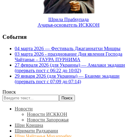
Шрила Прабхупада
Ачарья-основатель ИСККОН
События
04 марта 2026 — Фестиваль Джаганнатхи Мишры
03 марта 2026 - празднование Дня явления Господа
Чайтаньи – ГАУРА ПУРНИМА
27 февраля 2026 (для Украины) — Амалаки экадаши
(прервать пост с 06:22 до 10:02)
29 января 2026 (для Украины) — Бхаими экадаши
(прервать пост с 07:09 до 07:14)
Поиск
Поиск
Type 2 or more characters
Новости
for results.
Новости ИСККОН
Новости Запорожья
Шри Кришна
Шримати Радхарани
Шри Чайтанья Махапрабху