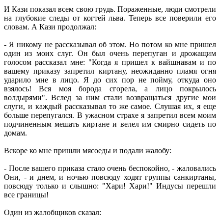
И Кази показал всем свою грудь. Пораженные, люди смотрели
на глубокие следы от когтей льва. Теперь все поверили его
словам. А Кази продолжал:
- Я никому не рассказывал об этом. Но потом ко мне пришел
один из моих слуг. Он был очень перепуган и дрожащим
голосом рассказал мне: "Когда я пришел к вайшнавам и по
вашему приказу запретил киртану, неожиданно пламя огня
ударило мне в лицо. Я до сих пор не пойму, откуда оно
взялось! Вся моя борода сгорела, а лицо покрылось
волдырями". Вслед за ним стали возвращаться другие мои
слуги, и каждый рассказывал то же самое. Слушая их, я еще
больше перепугался. В ужасном страхе я запретил всем моим
подчиненным мешать киртане и велел им смирно сидеть по
домам.
Вскоре ко мне пришли мясоеды и подали жалобу:
- После вашего приказа стало очень беспокойно, - жаловались
Они, - и днем, и ночью повсюду ходят группы санкиртаны,
повсюду только и слышно: "Хари! Хари!" Индусы перешли
все границы!
Один из жалобщиков сказал: