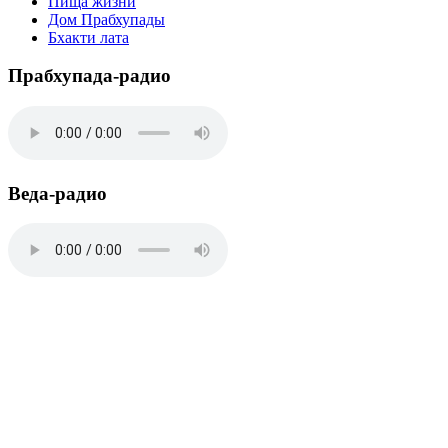
Пища жизни
Дом Прабхупады
Бхакти лата
Прабхупада-радио
Веда-радио