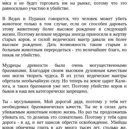
мяса и не будет торговать им на рынке, потому что это
равносильно участию в убийстве.
В Ведах и Пуранах говорится, что человек может убить
животное только в том случае, если он способен даровать
этому животному более высокое рождение в следующей
жизни. Поэтому великие мудрецы иногда приносили в жертву
старых коров, и силой ведических мантр давали им более
высокое рождение. Дать возможность таким старым и
больным животным переродиться - это величайшее благо, но
никак не убийство.
Мудрецы древности были очень могущественными
брахманами. Благодаря своим высоким духовным качествам
они могли творить чудеса. В их устах ведические мантры
обретали необычайную силу. Но теперь на земле царит Кали-
юга, и таких брахманов уже нет. Поэтому убийство коров и
быков в наш век категорически запрещено.
Ты - мусульманин, Мой дорогой дядя, поэтому у тебя нет
необходимых брахманических качеств. Ты не в силах дать
убиваемым животным новую жизнь. Но раз ты продолжаешь
убивать их, то делаешь это сознательно. Поэтому у тебя одна
дорога - в ад, и нет шансов обрести освобождение. Убийцы
коров обречены гнить в аду много тысяч лет, столько же,