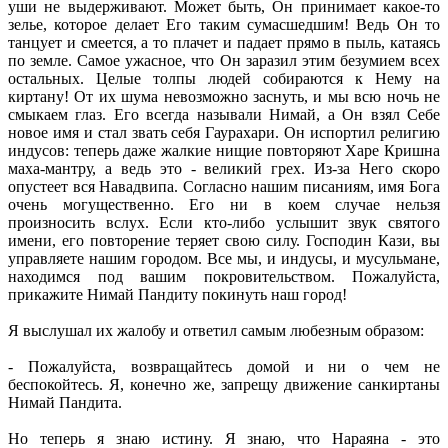
уши не выдерживают. Может быть, Он принимает какое-то
зелье, которое делает Его таким сумасшедшим! Ведь Он то
танцует и смеется, а то плачет и падает прямо в пыль, катаясь
по земле. Самое ужасное, что Он заразил этим безумием всех
остальных. Целые толпы людей собираются к Нему на
киртану! От их шума невозможно заснуть, и мы всю ночь не
смыкаем глаз. Его всегда называли Нимай, а Он взял Себе
новое имя и стал звать себя Гаурахари. Он испортил религию
индусов: теперь даже жалкие нищие повторяют Харе Кришна
маха-мантру, а ведь это - великий грех. Из-за Него скоро
опустеет вся Навадвипа. Согласно нашим писаниям, имя Бога
очень могущественно. Его ни в коем случае нельзя
произносить вслух. Если кто-либо услышит звук святого
имени, его повторение теряет свою силу. Господин Кази, вы
управляете нашим городом. Все мы, и индусы, и мусульмане,
находимся под вашим покровительством. Пожалуйста,
прикажите Нимай Пандиту покинуть наш город!
Я выслушал их жалобу и ответил самым любезным образом:
- Пожалуйста, возвращайтесь домой и ни о чем не
беспокойтесь. Я, конечно же, запрещу движение санкиртаны
Нимай Пандита.
Но теперь я знаю истину. Я знаю, что Нараяна - это