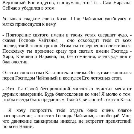
Верховный Бог индусов, и я думаю, что Ты - Сам Нараяна.
Сейчас я убедился в этом.
Услышав сладкие слова Кази, Шри Чайтанья улыбнулся и
мягко прикоснулся к нему.
- Повторение святого имени в твоих устах свершит чудо, -
сказал Господь Чайтанья, - оно освободит тебя от всех
последствий твоих грехов. Этим ты совершенно очистишься.
Поскольку ты произнес сразу три святых имени Господа -
Хари, Кришна и Нараяна, ты, без сомнения, очень удачлив и
благочестив.
От этих слов из глаз Кази потекли слезы. Он тут же склонился
перед Господом Чайтаньей и коснулся Его лотосных стоп.
- Это Ты Своей беспричинной милостью очистил меня от
дурных намерений. Будь благосклонен ко мне! Я молю о том,
чтобы всегда быть преданным Твоей Светлости! - сказал Кази.
- Я хочу попросить тебя отдать одно очень благое
распоряжение, - ответил Господь Чайтанья, - пообещай Мне,
что движение санкиртаны никогда не встретит препятствий
по всей Надии.