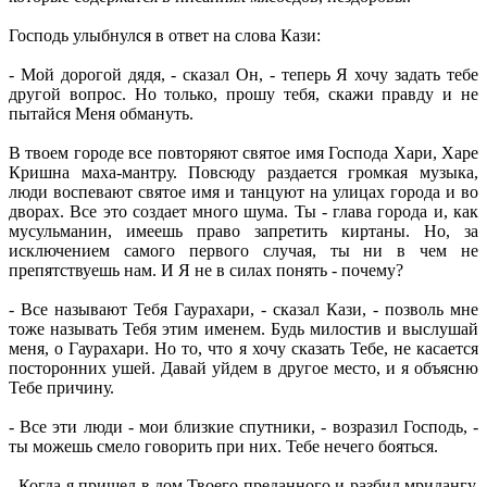
Господь улыбнулся в ответ на слова Кази:
- Мой дорогой дядя, - сказал Он, - теперь Я хочу задать тебе
другой вопрос. Но только, прошу тебя, скажи правду и не
пытайся Меня обмануть.
В твоем городе все повторяют святое имя Господа Хари, Харе
Кришна маха-мантру. Повсюду раздается громкая музыка,
люди воспевают святое имя и танцуют на улицах города и во
дворах. Все это создает много шума. Ты - глава города и, как
мусульманин, имеешь право запретить киртаны. Но, за
исключением самого первого случая, ты ни в чем не
препятствуешь нам. И Я не в силах понять - почему?
- Все называют Тебя Гаурахари, - сказал Кази, - позволь мне
тоже называть Тебя этим именем. Будь милостив и выслушай
меня, о Гаурахари. Но то, что я хочу сказать Тебе, не касается
посторонних ушей. Давай уйдем в другое место, и я объясню
Тебе причину.
- Все эти люди - мои близкие спутники, - возразил Господь, -
ты можешь смело говорить при них. Тебе нечего бояться.
- Когда я пришел в дом Твоего преданного и разбил мридангу,