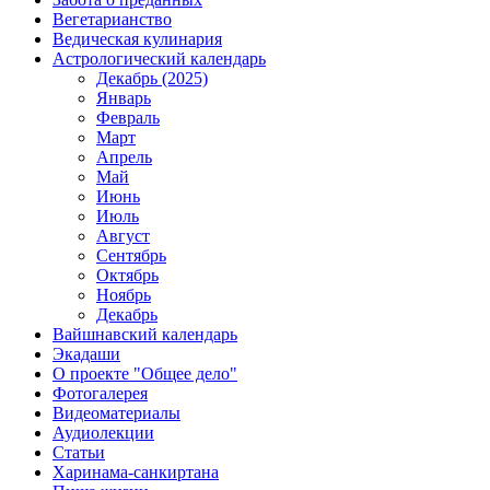
Вегетарианство
Ведическая кулинария
Астрологический календарь
Декабрь (2025)
Январь
Февраль
Март
Апрель
Май
Июнь
Июль
Август
Сентябрь
Октябрь
Ноябрь
Декабрь
Вайшнавский календарь
Экадаши
О проекте "Общее дело"
Фотогалерея
Видеоматериалы
Аудиолекции
Статьи
Харинама-санкиртана