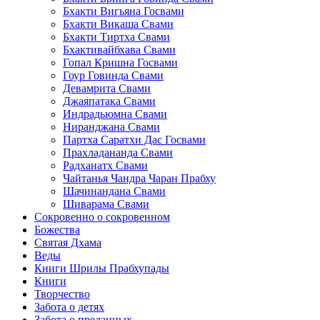
Бхакти Вигьяна Госвами
Бхакти Викаша Свами
Бхакти Тиртха Свами
Бхактивайбхава Свами
Гопал Кришна Госвами
Гоур Говинда Свами
Девамрита Свами
Джаяпатака Свами
Индрадьюмна Свами
Ниранджана Свами
Партха Саратхи Дас Госвами
Прахладананда Свами
Радханатх Свами
Чайтанья Чандра Чаран Прабху
Шачинандана Свами
Шиварама Свами
Сокровенно о сокровенном
Божества
Святая Дхама
Веды
Книги Шрилы Прабхупады
Книги
Творчество
Забота о детях
Забота о преданных