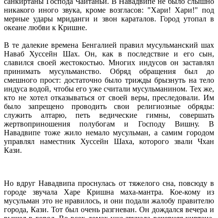
санкиртаны Господа Чайтаньи. В Навадвипе не было слышно
никакого иного звука, кроме возгласов: "Хари! Хари!" под
мерные удары мриданги и звон караталов. Город утопал в
океане любви к Кришне.
В те далекие времена Бенгалией правил мусульманский шах
Наваб Хуссейн Шах. Он, как в последствие и его сын,
славился своей жестокостью. Многих индусов он заставлял
принимать мусульманство. Обряд обращения был до
смешного прост: достаточно было трижды брызнуть на тело
индуса водой, чтобы его уже считали мусульманином. Тех же,
кто не хотел отказываться от своей веры, преследовали. Им
было запрещено проводить свои религиозные обряды:
служить алтарю, петь ведические гимны, совершать
жертвоприношения полубогам и Господу Вишну. В
Навадвипе тоже жило немало мусульман, а самим городом
управлял наместник Хуссейн Шаха, которого звали Чхан
Кази.
Но вдруг Навадвипа проснулась от тяжелого сна, повсюду в
городе звучала Харе Кришна маха-мантра. Кое-кому из
мусульман это не нравилось, и они подали жалобу правителю
города, Кази. Тот был очень разгневан. Он дождался вечера и