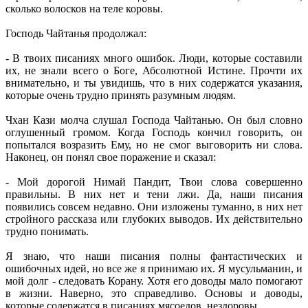
сколько волосков на теле коровы.
Господь Чайтанья продолжал:
- В твоих писаниях много ошибок. Люди, которые составили
их, не знали всего о Боге, Абсолютной Истине. Прочти их
внимательно, и ты увидишь, что в них содержатся указания,
которые очень трудно принять разумным людям.
Чхан Кази молча слушал Господа Чайтанью. Он был словно
оглушенный громом. Когда Господь кончил говорить, он
попытался возразить Ему, но не смог выговорить ни слова.
Наконец, он понял свое поражение и сказал:
- Мой дорогой Нимай Пандит, Твои слова совершенно
правильны. В них нет и тени лжи. Да, наши писания
появились совсем недавно. Они изложены туманно, в них нет
стройного рассказа или глубоких выводов. Их действительно
трудно понимать.
Я знаю, что наши писания полны фантастических и
ошибочных идей, но все же я принимаю их. Я мусульманин, и
мой долг - следовать Корану. Хотя его доводы мало помогают
в жизни. Наверно, это справедливо. Основы и доводы,
которые содержатся в писаниях мясоедов, нездоровы.