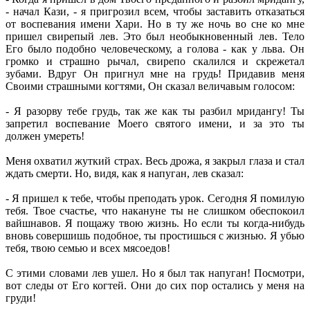
- начал Кази, - я пригрозил всем, чтобы заставить отказаться
от воспевания имени Хари. Но в ту же ночь во сне ко мне
пришел свирепый лев. Это был необыкновенный лев. Тело
Его было подобно человеческому, а голова - как у льва. Он
громко и страшно рычал, свирепо скалился и скрежетал
зубами. Вдруг Он пригнул мне на грудь! Придавив меня
Своими страшными когтями, Он сказал величавым голосом:
- Я разорву тебе грудь, так же как ты разбил мридангу! Ты
запретил воспевание Моего святого имени, и за это ты
должен умереть!
Меня охватил жуткий страх. Весь дрожа, я закрыл глаза и стал
ждать смерти. Но, видя, как я напуган, лев сказал:
- Я пришел к тебе, чтобы преподать урок. Сегодня Я помилую
тебя. Твое счастье, что накануне ты не слишком обеспокоил
вайшнавов. Я пощажу твою жизнь. Но если ты когда-нибудь
вновь совершишь подобное, ты простишься с жизнью. Я убью
тебя, твою семью и всех мясоедов!
С этими словами лев ушел. Но я был так напуган! Посмотри,
вот следы от Его когтей. Они до сих пор остались у меня на
груди!