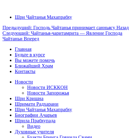
Шри Чайтанья Махапрабху
Предыдущий: Господь Чайтанья принимает санньясу
Назад
Следующий: Чайтанья-чаритамрита — Явление Господа
Чайтаньи
Вперед
Главная
Будьте в курсе
Вы можете помочь
Ближайший Храм
Контакты
Новости
Новости ИСККОН
Новости Запорожья
Шри Кришна
Шримати Радхарани
Шри Чайтанья Махапрабху
Биографии Ачарьев
Шрила Прабхупада
Видео
Духовные учителя
Бхакти Бринга Говинда Свами