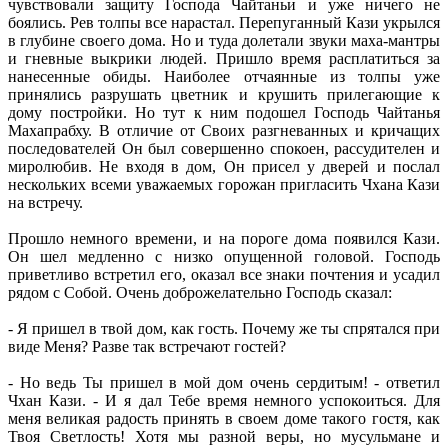
чувствовали защиту Господа Чайтаньи и уже ничего не
боялись. Рев толпы все нарастал. Перепуганный Кази укрылся
в глубине своего дома. Но и туда долетали звуки маха-мантры
и гневные выкрики людей. Пришло время расплатиться за
нанесенные обиды. Наиболее отчаянные из толпы уже
принялись разрушать цветник и крушить прилегающие к
дому постройки. Но тут к ним подошел Господь Чайтанья
Махапрабху. В отличие от Своих разгневанных и кричащих
последователей Он был совершенно спокоен, рассудителен и
миролюбив. Не входя в дом, Он присел у дверей и послал
нескольких всеми уважаемых горожан пригласить Чхана Кази
на встречу.
Прошло немного времени, и на пороге дома появился Кази.
Он шел медленно с низко опущенной головой. Господь
приветливо встретил его, оказал все знаки почтения и усадил
рядом с Собой. Очень доброжелательно Господь сказал:
- Я пришел в твой дом, как гость. Почему же ты спрятался при
виде Меня? Разве так встречают гостей?
- Но ведь Ты пришел в мой дом очень сердитым! - ответил
Чхан Кази. - И я дал Тебе время немного успокоиться. Для
меня великая радость принять в своем доме такого гостя, как
Твоя Светлость! Хотя мы разной веры, но мусульмане и