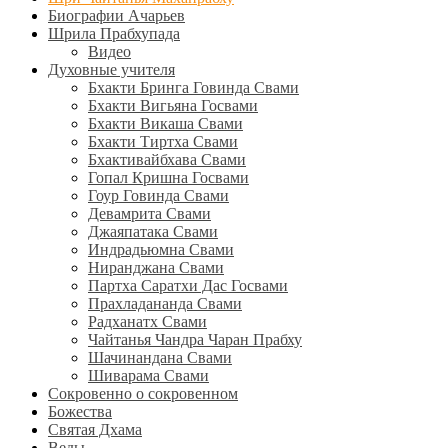
Биографии Ачарьев
Шрила Прабхупада
Видео
Духовные учителя
Бхакти Бринга Говинда Свами
Бхакти Вигьяна Госвами
Бхакти Викаша Свами
Бхакти Тиртха Свами
Бхактивайбхава Свами
Гопал Кришна Госвами
Гоур Говинда Свами
Девамрита Свами
Джаяпатака Свами
Индрадьюмна Свами
Ниранджана Свами
Партха Саратхи Дас Госвами
Прахладананда Свами
Радханатх Свами
Чайтанья Чандра Чаран Прабху
Шачинандана Свами
Шиварама Свами
Сокровенно о сокровенном
Божества
Святая Дхама
Веды