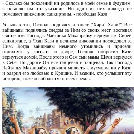
- Сколько бы поколений ни родилось в моей семье в будущем,
я оставлю им это указание. Ни один из них никогда не
помешает движению санкиртаны, - пообещал Кази.
Услышав это, Господь поднялся и запел: "Хари! Хари!" Все
вайшнавы поднялись следом за Ним со своих мест, воспевая
святое имя Господа. Чайтанья Махапрабху вернулся к Своей
санкиртане, а Чхан Кази в великом ликовании последовал за
Ним. Когда вайшнавы немного утомились и присели
отдохнуть у кого-то во дворе, Господь попросил Кази
вернуться домой. После этого и Сам сын мамы Шачи вернулся
к Себе. По дороге Он все танцевал и танцевал. Так Господь
Чайтанья Махапрабху проявил милость к мусульманину Кази
и одарил его любовью к Кришне. И всякий, кто услышит эту
историю, тоже освободится от всех грехов.