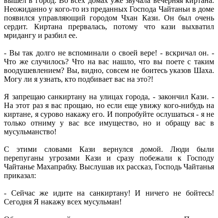
вышел в город. Во всех домах уже звучала вечерняя киртана.
Неожиданно у кого-то из преданных Господа Чайтаньи в доме
появился управляющий городом Чхан Кази. Он был очень
сердит. Киртана прервалась, потому что кази выхватил
мридангу и разбил ее.
- Вы так долго не вспоминали о своей вере! - вскричал он. -
Что же случилось? Что на вас нашло, что вы поете с таким
воодушевлением? Вы, видно, совсем не боитесь указов Шаха.
Могу ли я узнать, кто подбивает вас на это?!
Я запрещаю санкиртану на улицах города, - закончил Кази. -
На этот раз я вас прощаю, но если еще увижу кого-нибудь на
киртане, я сурово накажу его. И попробуйте ослушаться - я не
только отниму у вас все имущество, но и обращу вас в
мусульманство!
С этими словами Кази вернулся домой. Люди были
перепуганы угрозами Кази и сразу побежали к Господу
Чайтанье Махапрабху. Выслушав их рассказ, Господь Чайтанья
приказал:
- Сейчас же идите на санкиртану! И ничего не бойтесь!
Сегодня Я накажу всех мусульман!