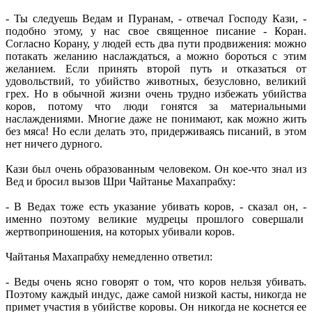
- Ты следуешь Ведам и Пуранам, - отвечал Господу Кази, -
подобно этому, у нас свое священное писание - Коран.
Согласно Корану, у людей есть два пути продвижения: можно
потакать желанию наслаждаться, а можно бороться с этим
желанием. Если принять второй путь и отказаться от
удовольствий, то убийство животных, безусловно, великий
грех. Но в обычной жизни очень трудно избежать убийства
коров, потому что люди гонятся за материальными
наслаждениями. Многие даже не понимают, как можно жить
без мяса! Но если делать это, придерживаясь писаний, в этом
нет ничего дурного.
Кази был очень образованным человеком. Он кое-что знал из
Вед и бросил вызов Шри Чайтанье Махапрабху:
- В Ведах тоже есть указание убивать коров, - сказал он, -
именно поэтому великие мудрецы прошлого совершали
жертвоприношения, на которых убивали коров.
Чайтанья Махапрабху немедленно ответил:
- Веды очень ясно говорят о том, что коров нельзя убивать.
Поэтому каждый индус, даже самой низкой касты, никогда не
примет участия в убийстве коровы. Он никогда не коснется ее