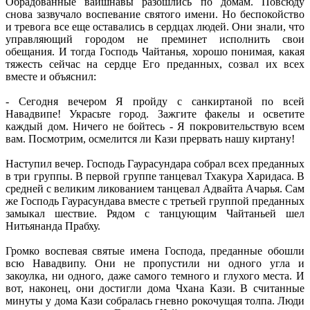
Обрадованные вайшнавы разошлись по домам. Повсюду
снова зазвучало воспевание святого имени. Но беспокойство
и тревога все еще оставались в сердцах людей. Они знали, что
управляющий городом не преминет исполнить свои
обещания. И тогда Господь Чайтанья, хорошо понимая, какая
тяжесть сейчас на сердце Его преданных, созвал их всех
вместе и объяснил:
- Сегодня вечером Я пройду с санкиртаной по всей
Навадвипе! Украсьте город. Зажгите факелы и осветите
каждый дом. Ничего не бойтесь - Я покровительствую всем
вам. Посмотрим, осмелится ли Кази прервать нашу киртану!
Наступил вечер. Господь Гаурасундара собрал всех преданных
в три группы. В первой группе танцевал Тхакура Харидаса. В
средней с великим ликованием танцевал Адвайта Ачарья. Сам
же Господь Гаурасундава вместе с третьей группой преданных
замыкал шествие. Рядом с танцующим Чайтаньей шел
Нитьянанда Прабху.
Громко воспевая святые имена Господа, преданные обошли
всю Навадвипу. Они не пропустили ни одного угла и
закоулка, ни одного, даже самого темного и глухого места. И
вот, наконец, они достигли дома Чхана Кази. В считанные
минуты у дома Кази собралась гневно рокочущая толпа. Люди