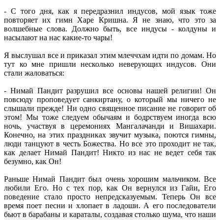
- С того дня, как я передразнил индусов, мой язык тоже
повторяет их гимн Харе Кришна. Я не знаю, что это за
волшебные слова. Должно быть, все индусы - колдуны и
насылают на нас какие-то чары!
Я выслушал все и приказал этим млеччхам идти по домам. Но
тут ко мне пришли несколько неверующих индусов. Они
стали жаловаться:
- Нимай Пандит разрушил все основы нашей религии! Он
повсюду проповедует санкиртану, о который мы ничего не
слышали прежде! Ни одно священное писание не говорит об
этом! Мы тоже следуем обычаям и бодрствуем иногда всю
ночь, участвуя в церемониях Мангалачанди и Вишахари.
Конечно, на этих праздниках звучит музыка, поются гимны,
люди танцуют в честь Божества. Но все это проходит не так,
как делает Нимай Пандит! Никто из нас не ведет себя так
безумно, как Он!
Раньше Нимай Пандит был очень хорошим мальчиком. Все
любили Его. Но с тех пор, как Он вернулся из Гайи, Его
поведение стало просто непредсказуемым. Теперь Он все
время поет песни и хлопает в ладоши. А его последователи
бьют в барабаны и караталы, создавая столько шума, что наши