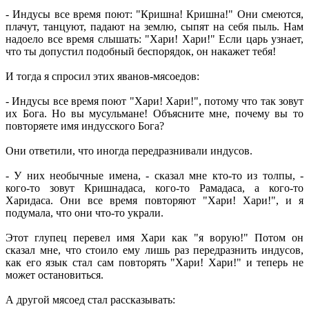
- Индусы все время поют: "Кришна! Кришна!" Они смеются,
плачут, танцуют, падают на землю, сыпят на себя пыль. Нам
надоело все время слышать: "Хари! Хари!" Если царь узнает,
что ты допустил подобный беспорядок, он накажет тебя!
И тогда я спросил этих яванов-мясоедов:
- Индусы все время поют "Хари! Хари!", потому что так зовут
их Бога. Но вы мусульмане! Объясните мне, почему вы то
повторяете имя индусского Бога?
Они ответили, что иногда передразнивали индусов.
- У них необычные имена, - сказал мне кто-то из толпы, -
кого-то зовут Кришнадаса, кого-то Рамадаса, а кого-то
Харидаса. Они все время повторяют "Хари! Хари!", и я
подумала, что они что-то украли.
Этот глупец перевел имя Хари как "я ворую!" Потом он
сказал мне, что стоило ему лишь раз передразнить индусов,
как его язык стал сам повторять "Хари! Хари!" и теперь не
может остановиться.
А другой мясоед стал рассказывать: