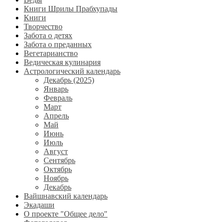
Книги Шрилы Прабхупады
Книги
Творчество
Забота о детях
Забота о преданных
Вегетарианство
Ведическая кулинария
Астрологический календарь
Декабрь (2025)
Январь
Февраль
Март
Апрель
Май
Июнь
Июль
Август
Сентябрь
Октябрь
Ноябрь
Декабрь
Вайшнавский календарь
Экадаши
О проекте "Общее дело"