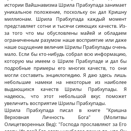
истории Вайшнавизма Шрила Прабхупада занимает
уникальное положение, поскольку он дал Кришну
миллионам. Шрила Прабхупада каждый момент
представляет сотни и тысячи сияющих качеств. Из-
за того что мы обусловлены майей и обладаем
ограниченным разумом наше восприятие или даже
наше ощущение величия Шрилы Прабхупады очень
мало. Если бы кто-нибудь собрал всю информацию,
которую мы имеем о Шриле Прабхупаде и дал бы
подробные примеры его многих качеств, то они
могли составить энциклопедию. Я даю здесь лишь
небольшие намеки на некоторые из наиболее
выдающихся качеств Шрилы Прабхупады. Я
надеюсь, что этот небольшой вкус поможет
увеличить восприятие Шрилы Прабхупады.
Шрила Прабхупада писал в книге "Кришна
Верховная Личность Бога" (Молитвы
Олицетворенных Вед): "Господа прославляют за Его