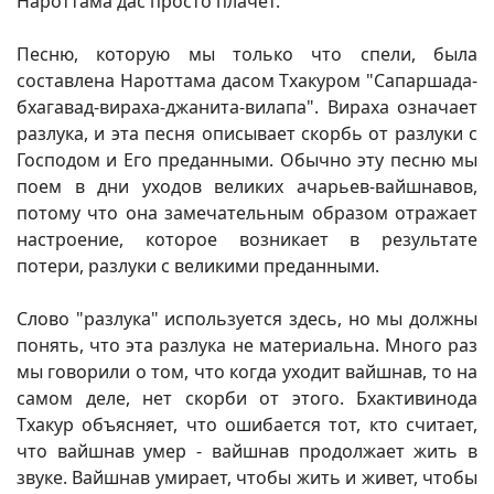
Нароттама дас просто плачет.
Песню, которую мы только что спели, была
составлена Нароттама дасом Тхакуром "Сапаршада-
бхагавад-вираха-джанита-вилапа". Вираха означает
разлука, и эта песня описывает скорбь от разлуки с
Господом и Его преданными. Обычно эту песню мы
поем в дни уходов великих ачарьев-вайшнавов,
потому что она замечательным образом отражает
настроение, которое возникает в результате
потери, разлуки с великими преданными.
Слово "разлука" используется здесь, но мы должны
понять, что эта разлука не материальна. Много раз
мы говорили о том, что когда уходит вайшнав, то на
самом деле, нет скорби от этого. Бхактивинода
Тхакур объясняет, что ошибается тот, кто считает,
что вайшнав умер - вайшнав продолжает жить в
звуке. Вайшнав умирает, чтобы жить и живет, чтобы