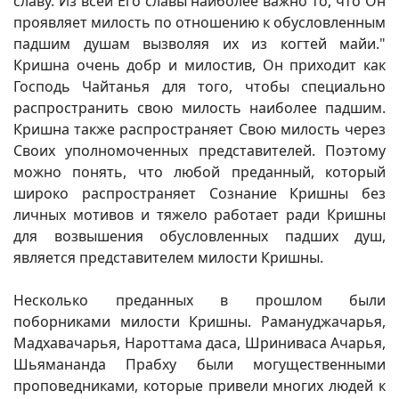
славу. Из всей Его славы наиболее важно то, что Он
проявляет милость по отношению к обусловленным
падшим душам вызволяя их из когтей майи."
Кришна очень добр и милостив, Он приходит как
Господь Чайтанья для того, чтобы специально
распространить свою милость наиболее падшим.
Кришна также распространяет Свою милость через
Своих уполномоченных представителей. Поэтому
можно понять, что любой преданный, который
широко распространяет Сознание Кришны без
личных мотивов и тяжело работает ради Кришны
для возвышения обусловленных падших душ,
является представителем милости Кришны.
Несколько преданных в прошлом были
поборниками милости Кришны. Рамануджачарья,
Мадхавачарья, Нароттама даса, Шриниваса Ачарья,
Шьямананда Прабху были могущественными
проповедниками, которые привели многих людей к