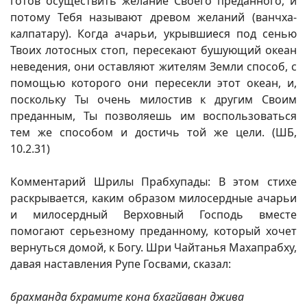
готов осуществить желание Своего преданного, и
потому Тебя называют древом желаний (ванчха-
калпатару). Когда ачарьи, укрывшиеся под сенью
Твоих лотосных стоп, пересекают бушующий океан
неведения, они оставляют жителям Земли способ, с
помощью которого они пересекли этот океан, и,
поскольку Ты очень милостив к другим Своим
преданным, Ты позволяешь им воспользоваться
тем же способом и достичь той же цели. (ШБ,
10.2.31)
Комментарий Шрилы Прабхупады: В этом стихе
раскрывается, каким образом милосердные ачарьи
и милосердный Верховный Господь вместе
помогают серьезному преданному, который хочет
вернуться домой, к Богу. Шри Чайтанья Махапрабху,
давая наставления Рупе Госвами, сказал:
брахманда бхрамите кона бхагйаван джива