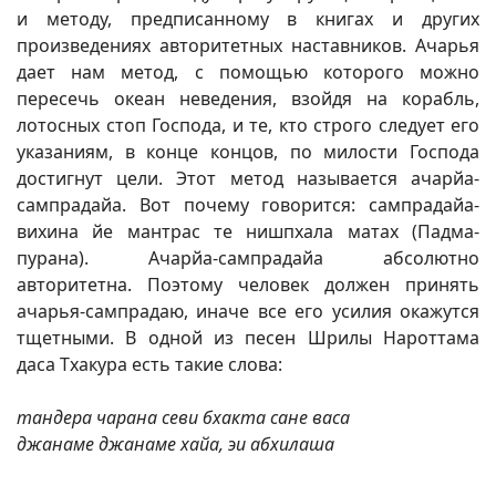
и методу, предписанному в книгах и других
произведениях авторитетных наставников. Ачарья
дает нам метод, с помощью которого можно
пересечь океан неведения, взойдя на корабль,
лотосных стоп Господа, и те, кто строго следует его
указаниям, в конце концов, по милости Господа
достигнут цели. Этот метод называется ачарйа-
сампрадайа. Вот почему говорится: сампрадайа-
вихина йе мантрас те нишпхала матах (Падма-
пурана). Ачарйа-сампрадайа абсолютно
авторитетна. Поэтому человек должен принять
ачарья-сампрадаю, иначе все его усилия окажутся
тщетными. В одной из песен Шрилы Нароттама
даса Тхакура есть такие слова:
тандера чарана севи бхакта сане васа
джанаме джанаме хайа, эи абхилаша