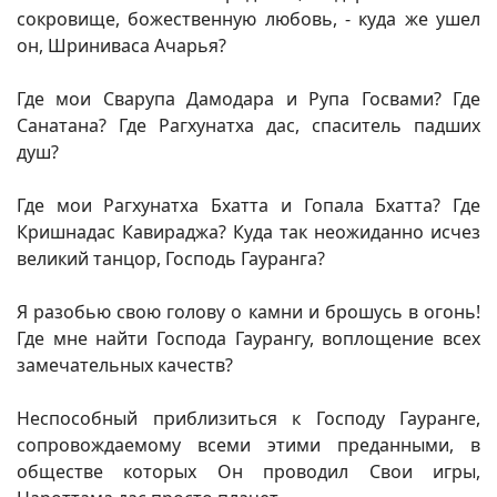
сокровище, божественную любовь, - куда же ушел
он, Шриниваса Ачарья?
Где мои Сварупа Дамодара и Рупа Госвами? Где
Санатана? Где Рагхунатха дас, спаситель падших
душ?
Где мои Рагхунатха Бхатта и Гопала Бхатта? Где
Кришнадас Кавираджа? Куда так неожиданно исчез
великий танцор, Господь Гауранга?
Я разобью свою голову о камни и брошусь в огонь!
Где мне найти Господа Гаурангу, воплощение всех
замечательных качеств?
Неспособный приблизиться к Господу Гауранге,
сопровождаемому всеми этими преданными, в
обществе которых Он проводил Свои игры,