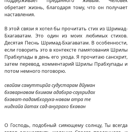
поддерживает преданного живым. Человек
обретает жизнь, благодаря тому, что он получает
наставления.
В этой связи я хотел бы прочитать стих из Шримад-
Бхагаватам. Это один из моих любимых стихов.
Десятая Песнь Шримад-Бхагаватам. В особенности,
если говорить это в контексте памятования Шрилы
Прабхупады в день его ухода. Я прочитаю санскрит,
затем перевод, комментарий Шрилы Прабхупады и
потом немного поговорю.
свайам самуттирйа судустарам дйуман
бхаварнавам бхимам адабхра-саухридах
бхават-падамбхоруха-навам атра те
нидхайа йатах сад-ануграхо бхаван
О Господь, подобный сияющему солнцу, Ты всегда