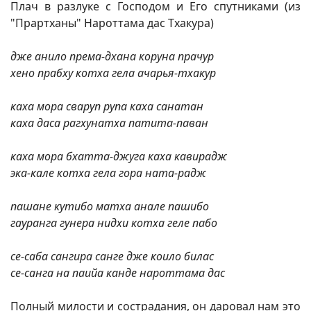
Плач в разлуке с Господом и Его спутниками (из
"Прартханы" Нароттама дас Тхакура)
дже анило према-дхана коруна прачур
хено прабху котха гела ачарья-тхакур
каха мора сваруп рупа каха санатан
каха даса рагхунатха патита-паван
каха мора бхатта-джуга каха кавирадж
эка-кале котха гела гора ната-радж
пашане кутибо матха анале пашибо
гауранга гунера нидхи котха геле пабо
се-саба сангира санге дже коило билас
се-санга на паийа канде нароттама дас
Полный милости и сострадания, он даровал нам это