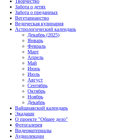
Творчество
Забота о детях
Забота о преданных
Вегетарианство
Ведическая кулинария
Астрологический календарь
Декабрь (2025)
Январь
Февраль
Март
Апрель
Май
Июнь
Июль
Август
Сентябрь
Октябрь
Ноябрь
Декабрь
Вайшнавский календарь
Экадаши
О проекте "Общее дело"
Фотогалерея
Видеоматериалы
Аудиолекции