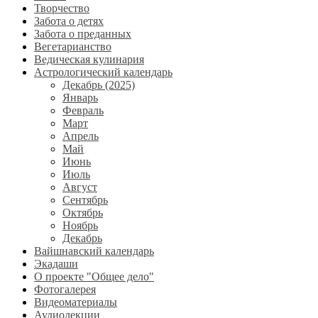
Творчество
Забота о детях
Забота о преданных
Вегетарианство
Ведическая кулинария
Астрологический календарь
Декабрь (2025)
Январь
Февраль
Март
Апрель
Май
Июнь
Июль
Август
Сентябрь
Октябрь
Ноябрь
Декабрь
Вайшнавский календарь
Экадаши
О проекте "Общее дело"
Фотогалерея
Видеоматериалы
Аудиолекции