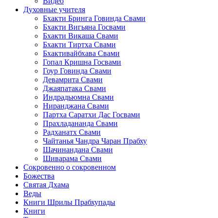
Видео
Духовные учителя
Бхакти Бринга Говинда Свами
Бхакти Вигьяна Госвами
Бхакти Викаша Свами
Бхакти Тиртха Свами
Бхактивайбхава Свами
Гопал Кришна Госвами
Гоур Говинда Свами
Девамрита Свами
Джаяпатака Свами
Индрадьюмна Свами
Ниранджана Свами
Партха Саратхи Дас Госвами
Прахладананда Свами
Радханатх Свами
Чайтанья Чандра Чаран Прабху
Шачинандана Свами
Шиварама Свами
Сокровенно о сокровенном
Божества
Святая Дхама
Веды
Книги Шрилы Прабхупады
Книги