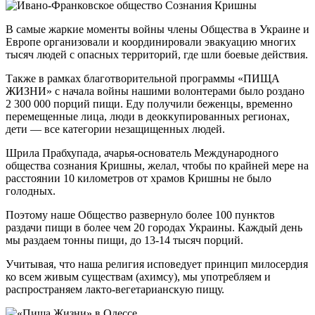
В самые жаркие моменты войны члены Общества в Украине и
Европе организовали и координировали эвакуацию многих
тысяч людей с опасных территорий, где шли боевые действия.
Также в рамках благотворительной программы «ПИЩА
ЖИЗНИ» с начала войны нашими волонтерами было роздано
2 300 000 порций пищи. Еду получили беженцы, временно
перемещенные лица, люди в деоккупированных регионах,
дети — все категории незащищенных людей.
Шрила Прабхупада, ачарья-основатель Международного
общества сознания Кришны, желал, чтобы по крайней мере на
расстоянии 10 километров от храмов Кришны не было
голодных.
Поэтому наше Общество развернуло более 100 пунктов
раздачи пищи в более чем 20 городах Украины. Каждый день
мы раздаем тонны пищи, до 13-14 тысяч порций.
Учитывая, что наша религия исповедует принцип милосердия
ко всем живым существам (ахимсу), мы употребляем и
распространяем лакто-вегетарианскую пищу.