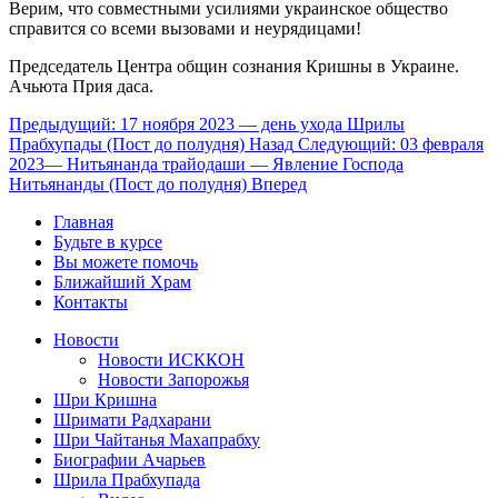
Верим, что совместными усилиями украинское общество
справится со всеми вызовами и неурядицами!
Председатель Центра общин сознания Кришны в Украине.
Ачьюта Прия даса.
Предыдущий: 17 ноября 2023 — день ухода Шрилы
Прабхупады (Пост до полудня)
Назад
Следующий: 03 февраля
2023— Нитьянанда трайодаши — Явление Господа
Нитьянанды (Пост до полудня)
Вперед
Главная
Будьте в курсе
Вы можете помочь
Ближайший Храм
Контакты
Новости
Новости ИСККОН
Новости Запорожья
Шри Кришна
Шримати Радхарани
Шри Чайтанья Махапрабху
Биографии Ачарьев
Шрила Прабхупада