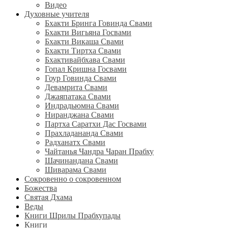
Видео
Духовные учителя
Бхакти Бринга Говинда Свами
Бхакти Вигьяна Госвами
Бхакти Викаша Свами
Бхакти Тиртха Свами
Бхактивайбхава Свами
Гопал Кришна Госвами
Гоур Говинда Свами
Девамрита Свами
Джаяпатака Свами
Индрадьюмна Свами
Ниранджана Свами
Партха Саратхи Дас Госвами
Прахладананда Свами
Радханатх Свами
Чайтанья Чандра Чаран Прабху
Шачинандана Свами
Шиварама Свами
Сокровенно о сокровенном
Божества
Святая Дхама
Веды
Книги Шрилы Прабхупады
Книги