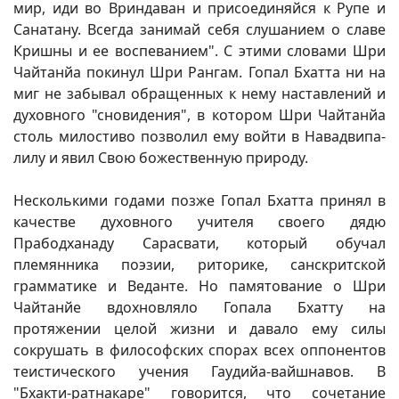
мир, иди во Вриндаван и присоединяйся к Рупе и
Санатану. Всегда занимай себя слушанием о славе
Кришны и ее воспеванием". С этими словами Шри
Чайтанйа покинул Шри Рангам. Гопал Бхатта ни на
миг не забывал обращенных к нему наставлений и
духовного "сновидения", в котором Шри Чайтанйа
столь милостиво позволил ему войти в Навадвипа-
лилу и явил Свою божественную природу.
Несколькими годами позже Гопал Бхатта принял в
качестве духовного учителя своего дядю
Прабодханаду Сарасвати, который обучал
племянника поэзии, риторике, санскритской
грамматике и Веданте. Но памятование о Шри
Чайтанйе вдохновляло Гопала Бхатту на
протяжении целой жизни и давало ему силы
сокрушать в философских спорах всех оппонентов
теистического учения Гаудийа-вайшнавов. В
"Бхакти-ратнакаре" говорится, что сочетание