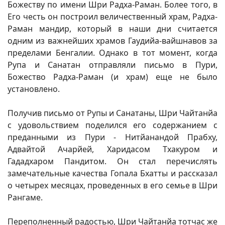
Божеству по имени Шри Радха-Раман. Более того, в
Его честь он построил величественный храм, Радха-
Раман мандир, который в наши дни считается
одним из важнейших храмов Гаудийа-вайшнавов за
пределами Бенгалии. Однако в тот момент, когда
Рупа и Санатан отправляли письмо в Пури,
Божество Радха-Раман (и храм) еще не было
установлено.
Получив письмо от Рупы и Санатаны, Шри Чайтанйа
с удовольствием поделился его содержанием с
преданными из Пури - Нитйанандой Прабху,
Адвайтой Ачарйей, Харидасом Тхакуром и
Гададхаром Пандитом. Он стал перечислять
замечательные качества Гопала Бхатты и рассказал
о четырех месяцах, проведенных в его семье в Шри
Рангаме.
Переполненный радостью, Шри Чайтанйа тотчас же