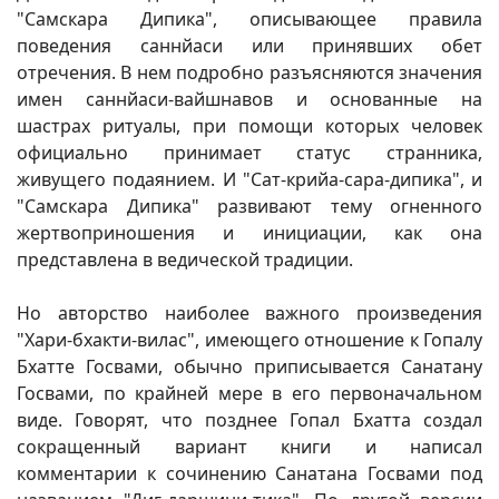
"Самскара Дипика", описывающее правила
поведения саннйаси или принявших обет
отречения. В нем подробно разъясняются значения
имен саннйаси-вайшнавов и основанные на
шастрах ритуалы, при помощи которых человек
официально принимает статус странника,
живущего подаянием. И "Сат-крийа-сара-дипика", и
"Самскара Дипика" развивают тему огненного
жертвоприношения и инициации, как она
представлена в ведической традиции.
Но авторство наиболее важного произведения
"Хари-бхакти-вилас", имеющего отношение к Гопалу
Бхатте Госвами, обычно приписывается Санатану
Госвами, по крайней мере в его первоначальном
виде. Говорят, что позднее Гопал Бхатта создал
сокращенный вариант книги и написал
комментарии к сочинению Санатана Госвами под