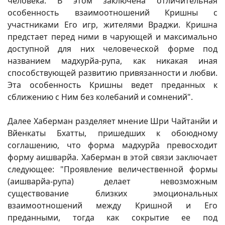
человека. В этом заключена отличительная
особенность взаимоотношений Кришны с
участниками Его игр, жителями Враджи. Кришна
предстает перед ними в чарующей и максимально
доступной для них человеческой форме под
названием мадхурйа-рупа, как никакая иная
способствующей развитию привязанности и любви.
Эта особенность Кришны ведет преданных к
сближению с Ним без колебаний и сомнений".
Далее Хаберман разделяет мнение Шри Чайтанйи и
Вйенкаты Бхатты, пришедших к обоюдному
соглашению, что форма мадхурйа превосходит
форму аишварйа. Хаберман в этой связи заключает
следующее: "Проявление величественной формы
(аишварйа-рупа) делает невозможным
существование близких эмоциональных
взаимоотношений между Кришной и Его
преданными, тогда как сокрытие ее под