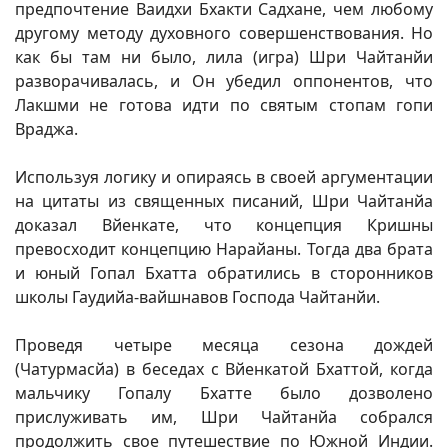
предпочтение Ваидхи Бхакти Садхане, чем любому
другому методу духовного совершенствования. Но
как бы там ни было, лила (игра) Шри Чайтанйи
разворачивалась, и Он убедил оппонентов, что
Лакшми не готова идти по святым стопам гопи
Враджа.
Используя логику и опираясь в своей аргументации
на цитаты из священных писаний, Шри Чайтанйа
доказал Вйенкате, что концепция Кришны
превосходит концепцию Нарайаны. Тогда два брата
и юный Гопал Бхатта обратились в сторонников
школы Гаудийа-вайшнавов Господа Чайтанйи.
Проведя четыре месяца сезона дождей
(Чатурмасйа) в беседах с Вйенкатой Бхаттой, когда
мальчику Гопалу Бхатте было дозволено
прислуживать им, Шри Чайтанйа собрался
продолжить свое путешествие по Южной Индии.