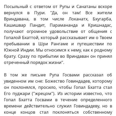
Посыльный с ответом от Рупы и Санатаны вскоре
вернулся в Пури. "Да, он там! Все жители
Вриндавана, в том числе Локанатх, Бхугарба,
Кашишвар Пандит, Парамананда и Кришнадас,
получают огромное удовольствие от общения с
Гопалой Бхаттой, который рассказывает им о Твоем
пребывании в Шри Рангаме и путешествии по
Южной Индии. Мы относимся к нему, как к родному
брату. Сразу по прибытии во Вриндаван он принял
отреченный порядок жизни".
В том же письме Рупа Госвами рассказал об
увиденном им сне: Божество Говиндадев, которому
он поклонялся, просило, чтобы Гопал Бхатта стал
Его пуджари ("жрецом"). Из истории известно, что
Гопал Бхатта Госвами в течение определенного
времени действительно служил Говиндадеву, но в
конце концов стал поклоняться собственному