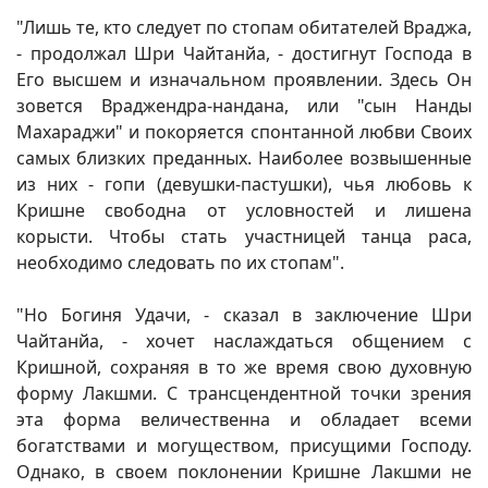
"Лишь те, кто следует по стопам обитателей Враджа,
- продолжал Шри Чайтанйа, - достигнут Господа в
Его высшем и изначальном проявлении. Здесь Он
зовется Враджендра-нандана, или "сын Нанды
Махараджи" и покоряется спонтанной любви Своих
самых близких преданных. Наиболее возвышенные
из них - гопи (девушки-пастушки), чья любовь к
Кришне свободна от условностей и лишена
корысти. Чтобы стать участницей танца раса,
необходимо следовать по их стопам".
"Но Богиня Удачи, - сказал в заключение Шри
Чайтанйа, - хочет наслаждаться общением с
Кришной, сохраняя в то же время свою духовную
форму Лакшми. С трансцендентной точки зрения
эта форма величественна и обладает всеми
богатствами и могуществом, присущими Господу.
Однако, в своем поклонении Кришне Лакшми не