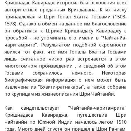
Кришнадас Кавирадж испросил благословения всех
авторитетных преданных Вриндавана. К их числу
принадлежал и Шри Гопал Бхатта Госвами (1503-
1578). Однако в обмен на данное им благословение
он обратился к Шриле Кришнадасу Кавираджу с
просьбой - не упоминать его имени в "Чайтанйа-
чаритамрите". Результатом подобной скромности
явился тот факт, что имя Гопалы Бхатты Госвами
лишь считанное число раз встречается в этом
многотомном произведении , и сведений об этом
Госвами сохранилось немного. Некоторая
биографическая информация о нем может быть
извлечена из "Бхакти-ратнакары", а также собрана
по крупицам из жизнеописания Шри Чайтанйи.
Как свидетельствует "Чайтанйа-чаритамрита"
Кришнадаса Кавираджа, путешествие Шри
Чайтанйи по Южной Индии началось летом 1510
года. Много дней спустя он пришел в Шри Рангам,