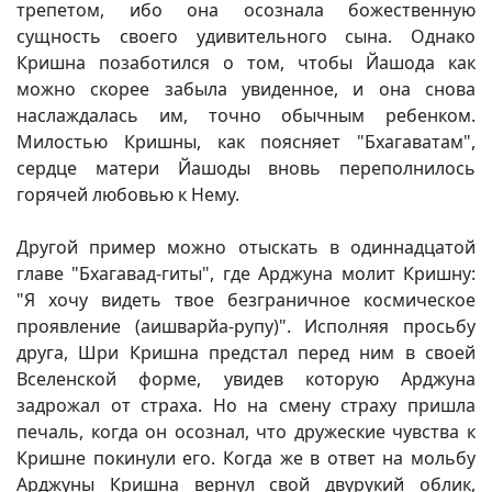
трепетом, ибо она осознала божественную
сущность своего удивительного сына. Однако
Кришна позаботился о том, чтобы Йашода как
можно скорее забыла увиденное, и она снова
наслаждалась им, точно обычным ребенком.
Милостью Кришны, как поясняет "Бхагаватам",
сердце матери Йашоды вновь переполнилось
горячей любовью к Нему.
Другой пример можно отыскать в одиннадцатой
главе "Бхагавад-гиты", где Арджуна молит Кришну:
"Я хочу видеть твое безграничное космическое
проявление (аишварйа-рупу)". Исполняя просьбу
друга, Шри Кришна предстал перед ним в своей
Вселенской форме, увидев которую Арджуна
задрожал от страха. Но на смену страху пришла
печаль, когда он осознал, что дружеские чувства к
Кришне покинули его. Когда же в ответ на мольбу
Арджуны Кришна вернул свой двурукий облик,