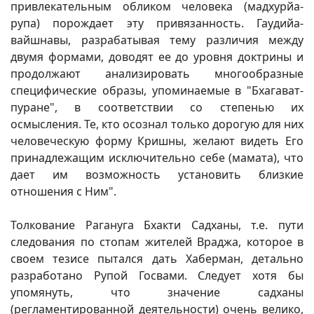
привлекательным обликом человека (мадхурйа-
рупа) порождает эту привязанность. Гаудийа-
вайшнавы, разрабатывая тему различия между
двумя формами, доводят ее до уровня доктрины и
продолжают анализировать многообразные
специфические образы, упоминаемые в "Бхагават-
пуране", в соответствии со степенью их
осмысления. Те, кто осознал только дорогую для них
человеческую форму Кришны, желают видеть Его
принадлежащим исключительно себе (мамата), что
дает им возможность установить близкие
отношения с Ним".
Толкование Рагануга Бхакти Садханы, т.е. пути
следования по стопам жителей Враджа, которое в
своем тезисе пытался дать Хаберман, детально
разработано Рупой Госвами. Следует хотя бы
упомянуть, что значение садханы
(регламентированной деятельности) очень велико,