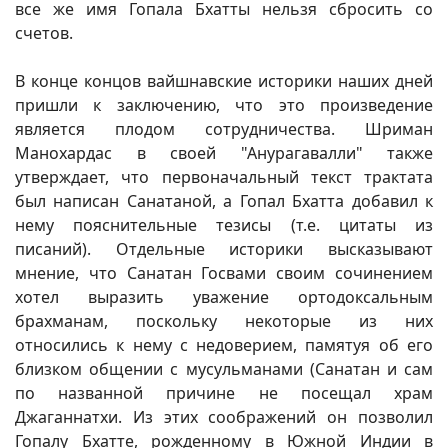
все же имя Гопала Бхатты нельзя сбросить со
счетов.
В конце концов вайшнавские историки наших дней
пришли к заключению, что это произведение
является плодом сотрудничества. Шриман
Манохардас в своей "Анурагавалли" также
утверждает, что первоначальный текст трактата
был написан Санатаной, а Гопал Бхатта добавил к
нему пояснительные тезисы (т.е. цитаты из
писаний). Отдельные историки высказывают
мнение, что Санатан Госвами своим сочинением
хотел выразить уважение ортодоксальным
брахманам, поскольку некоторые из них
относились к нему с недоверием, памятуя об его
близком общении с мусульманами (Санатан и сам
по названной причине не посещал храм
Джаганнатхи. Из этих соображений он позволил
Гопалу Бхатте, рожденному в Южной Индии в