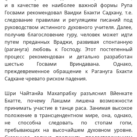
и в качестве ее наиболее важной формы Рупа
Госвами рекомендовал Ваидхи Бхакти Садхану, т.е.
следование правилам и регуляциям писаний под
руководством истинного духовного учителя. Далее,
получив благословение гуру, человек может идти
путем преданных Враджи, развивая спонтанную
(рагануга) любовь к Господу. Этот постепенный
процесс рекомендован и детально разработан
шестью Госвами Вриндавана. Однако,
преждевременное обращение к Рагануга Бхакти
Садхане чревато риском падения.
Шри Чайтанйа Махапрабху разъяснил Вйенкате
Бхатте, почему Лакшми лишена возможности
принимать участие в танце раса. Занимая высокое
положение в трансцендентном мире, она, однако,
не способна следовать по стопам гопи,
пребывающих на высочайшем духовном уровне.