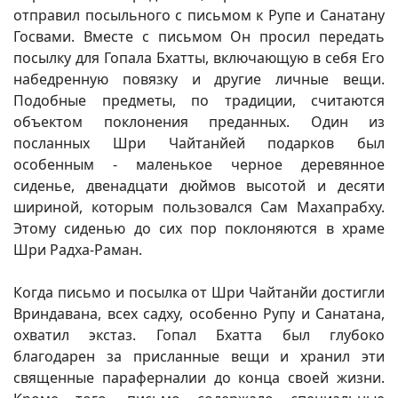
отправил посыльного с письмом к Рупе и Санатану
Госвами. Вместе с письмом Он просил передать
посылку для Гопала Бхатты, включающую в себя Его
набедренную повязку и другие личные вещи.
Подобные предметы, по традиции, считаются
объектом поклонения преданных. Один из
посланных Шри Чайтанйей подарков был
особенным - маленькое черное деревянное
сиденье, двенадцати дюймов высотой и десяти
шириной, которым пользовался Сам Махапрабху.
Этому сиденью до сих пор поклоняются в храме
Шри Радха-Раман.
Когда письмо и посылка от Шри Чайтанйи достигли
Вриндавана, всех садху, особенно Рупу и Санатана,
охватил экстаз. Гопал Бхатта был глубоко
благодарен за присланные вещи и хранил эти
священные параферналии до конца своей жизни.