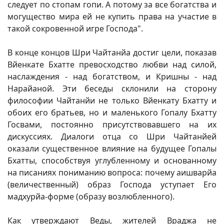
следует по стопам гопи. А потому за все богатства и
могущество мира ей не купить права на участие в
такой сокровенной игре Господа".
В конце концов Шри Чайтанйа достиг цели, показав
Вйенкате Бхатте превосходство любви над силой,
наслаждения - над богатством, и Кришны - над
Нарайаной. Эти беседы склонили на сторону
философии Чайтанйи не только Вйенкату Бхатту и
обоих его братьев, но и маленького Гопалу Бхатту
Госвами, постоянно присутствовавшего на их
дискуссиях. Диалоги отца со Шри Чайтанйей
оказали существенное влияние на будущее Гопалы
Бхатты, способствуя углубленному и основанному
на писаниях пониманию вопроса: почему аишварйа
(величественный) образ Господа уступает Его
мадхурйа-форме (образу возлюбленного).
Как утверждают Веды, жителей Враджа не