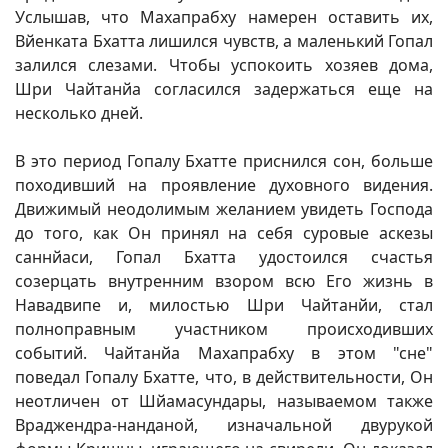
Услышав, что Махапрабху намерен оставить их,
Вйенката Бхатта лишился чувств, а маленький Гопал
залился слезами. Чтобы успокоить хозяев дома,
Шри Чайтанйа согласился задержаться еще на
несколько дней.
В это период Гопалу Бхатте приснился сон, больше
походивший на проявление духовного видения.
Движимый неодолимым желанием увидеть Господа
до того, как Он принял на себя суровые аскезы
саннйаси, Гопал Бхатта удостоился счастья
созерцать внутренним взором всю Его жизнь в
Навадвипе и, милостью Шри Чайтанйи, стал
полноправным участником происходивших
событий. Чайтанйа Махапрабху в этом "сне"
поведал Гопалу Бхатте, что, в действительности, Он
неотличен от Шйамасундары, называемом также
Враджендра-нанданой, изначальной двурукой