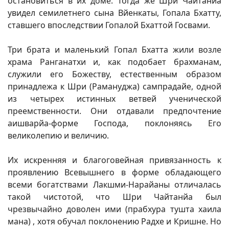
остановиться в их доме. Тогда же Шри Чайтанйа
увидел семилетнего сына Вйенкаты, Гопала Бхатту,
ставшего впоследствии Гопалой Бхаттой Госвами.
Три брата и маленький Гопал Бхатта жили возле
храма Ранганатхи и, как подобает брахманам,
служили его Божеству, естественным образом
принадлежа к Шри (Рамануджа) сампрадайе, одной
из четырех истинных ветвей ученической
преемственности. Они отдавали предпочтение
аишварйа-форме Господа, поклоняясь Его
великолепию и величию.
Их искренняя и благоговейная привязанность к
проявлению Всевышнего в форме обладающего
всеми богатствами Лакшми-Нарайаны отличалась
такой чистотой, что Шри Чайтанйа был
чрезвычайно доволен ими (прабхура тушта хаила
мана) , хотя обучал поклонению Радхе и Кришне. Но