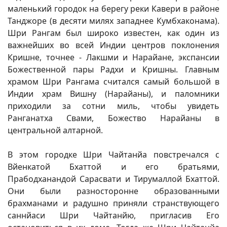
маленький городок на берегу реки Кавери в районе
Танджоре (в десяти милях западнее Кумбхаконама).
Шри Рангам был широко известен, как один из
важнейших во всей Индии центров поклонения
Кришне, точнее - Лакшми и Нарайане, экспансии
Божественной пары Радхи и Кришны. Главным
храмом Шри Рангама считался самый большой в
Индии храм Вишну (Нарайаны), и паломники
приходили за сотни миль, чтобы увидеть
Ранганатха Свами, Божество Нарайаны в
центральной алтарной.
В этом городке Шри Чайтанйа повстречался с
Вйенкатой Бхаттой и его братьями,
Прабодханандой Сарасвати и Тирумаллой Бхаттой.
Они были разносторонне образованными
брахманами и радушно приняли странствующего
саннйаси Шри Чайтанйю, пригласив Его