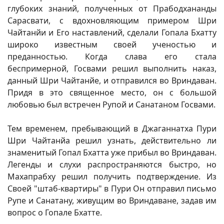
глубоких знаний, полученных от Прабодхананды
Сарасвати, с вдохновляющим примером Шри
Чайтанйи и Его наставлений, сделали Гопала Бхатту
широко известным своей ученостью и
преданностью. Когда слава его стала
беспримерной, Госвами решил выполнить наказ,
данный Шри Чайтанйе, и отправился во Вриндаван.
Придя в это священное место, он с большой
любовью был встречен Рупой и Санатаном Госвами.
Тем временем, пребывающий в Джаганнатха Пури
Шри Чайтанйа решил узнать, действительно ли
знаменитый Гопал Бхатта уже прибыл во Вриндаван.
Легенды и слухи распространяются быстро, но
Махапрабху решил получить подтверждение. Из
Своей "штаб-квартиры" в Пури Он отправил письмо
Рупе и Санатану, живущим во Вриндаване, задав им
вопрос о Гопале Бхатте.