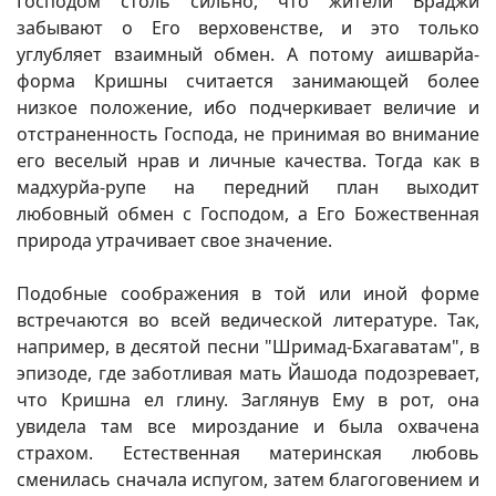
Господом столь сильно, что жители Враджи
забывают о Его верховенстве, и это только
углубляет взаимный обмен. А потому аишварйа-
форма Кришны считается занимающей более
низкое положение, ибо подчеркивает величие и
отстраненность Господа, не принимая во внимание
его веселый нрав и личные качества. Тогда как в
мадхурйа-рупе на передний план выходит
любовный обмен с Господом, а Его Божественная
природа утрачивает свое значение.
Подобные соображения в той или иной форме
встречаются во всей ведической литературе. Так,
например, в десятой песни "Шримад-Бхагаватам", в
эпизоде, где заботливая мать Йашода подозревает,
что Кришна ел глину. Заглянув Ему в рот, она
увидела там все мироздание и была охвачена
страхом. Естественная материнская любовь
сменилась сначала испугом, затем благоговением и