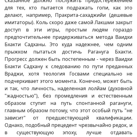
Сказанное должно послужить предостережением
для тех, кто пытается подражать гопи, как это
делают, например, Пракрита-сахаджийи (дешевые
имитаторы). Коль скоро даже самой Лакшми закрыт
доступ в эти игры, простым людям гораздо
предпочтительнее придерживаться метода Ваидхи
Бхакти Садханы. Это куда надежнее, чем одним
прыжком пытаться достичь Рагануга Бхакти.
Прогресс должен быть постепенным - через Ваидхи
Бхакти Садхану к следованию по пути преданных
Враджи, хотя теология Госвами специально не
подчеркивает этого момента. Конечно, может быть
и так, что личность, наделенная лолйам (духовной
"жадностью"), без промедления и естественным
образом ступит на путь спонтанной рагануги,
главным образом потому, что этот особый путь "не
зависит" от предшествующей квалификации.
Однако, подобный прецедент чрезвычайно редок, и
в существующую эпоху, лучше отдавать