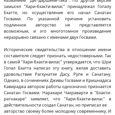
названием "Диг-даршини-тика". По другой версии
замысел "Хари-бхакти-вилас" принадлежал Гопалу
Бхатте, но осуществление его начал Санатан
Госвами. По указанной причине установить
подлинное авторство не представляется
возможным, и это многотомное произведение
неразрывно связано с именами двух Госвами.
Исторические свидетельства в отношении имени
составителя следует признать недостоверными. Так
в самой "Хари-бхакти-вилас" утверждается, что Шри
Гопал Бхатта написал эту книгу, желая доставить
удовольствие Рагхунатхе Дасу, Рупе и Санатану.
Однако, в сочинениях Дживы Госвами и Кришнадаса
Кавираджа автором работы однозначно признается
Санатан Госвами. Нарахари Чакраварти в "Бхакти-
ратнакаре" заявляет, что "Хари-бхакти-вилас" в
действительности создал Санатан, но приписал ее
авторство своему более молодому современнику. И