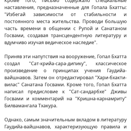
Кроме того, письмо содержало специальные
наставления, предназначенные для Гопала Бхатты:
"Избегай зависимости от стабильности и
постоянного места жительства. Проводи большую
часть времени в общении с Рупой и Санатаном
Госвами, создавая трансцендентную литературу и
вдумчиво изучая ведическое наследие".
Приняв эти напутствия на вооружение, Гопал Бхатта
создал "Сат-крийа-сара-дипику", классическое
произведение о принципах учения Гаудийа-
вайшнавов. Затем он отредактировал "Хари-бхакти-
вилас" Санатана Госвами. Кроме того, Гопал Бхатта
написал предисловие к "Сат-сандарбхе" Дживы
Госвами и комментарий на "Кришна-карнамриту"
Билвамангала Тхакура.
Однако, самым значительным вкладом в литературу
Гаудийа-вайшнавов, характеризующую правила и