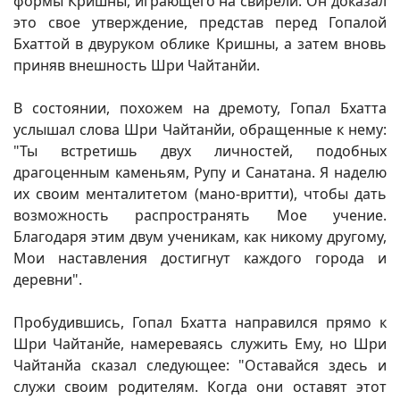
формы Кришны, играющего на свирели. Он доказал
это свое утверждение, представ перед Гопалой
Бхаттой в двуруком облике Кришны, а затем вновь
приняв внешность Шри Чайтанйи.
В состоянии, похожем на дремоту, Гопал Бхатта
услышал слова Шри Чайтанйи, обращенные к нему:
"Ты встретишь двух личностей, подобных
драгоценным каменьям, Рупу и Санатана. Я наделю
их своим менталитетом (мано-вритти), чтобы дать
возможность распространять Мое учение.
Благодаря этим двум ученикам, как никому другому,
Мои наставления достигнут каждого города и
деревни".
Пробудившись, Гопал Бхатта направился прямо к
Шри Чайтанйе, намереваясь служить Ему, но Шри
Чайтанйа сказал следующее: "Оставайся здесь и
служи своим родителям. Когда они оставят этот