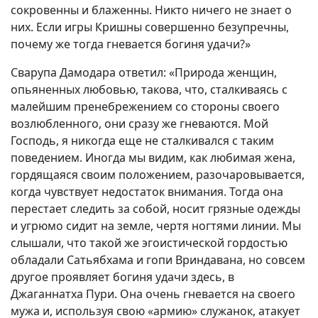
сокровенны и блаженны. Никто ничего не знает о
них. Если игры Кришны совершенно безупречны,
почему же тогда гневается богиня удачи?»
Сварупа Дамодара ответил: «Природа женщин,
опьяненных любовью, такова, что, сталкиваясь с
малейшим пренебрежением со стороны своего
возлюбленного, они сразу же гневаются. Мой
Господь, я никогда еще не сталкивался с таким
поведением. Иногда мы видим, как любимая жена,
гордящаяся своим положением, разочаровывается,
когда чувствует недостаток внимания. Тогда она
перестает следить за собой, носит грязные одежды
и угрюмо сидит на земле, чертя ногтями линии. Мы
слышали, что такой же эгоистической гордостью
обладали Сатьябхама и гопи Вриндавана, но совсем
другое проявляет богиня удачи здесь, в
Джаганнатха Пури. Она очень гневается на своего
мужа и, используя свою «армию» служанок, атакует