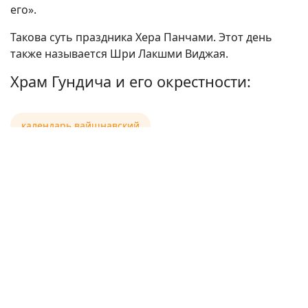
его».
Такова суть праздника Хера Панчами. Этот день
также называется Шри Лакшми Виджая.
Храм Гундича и его окрестности:
календарь вайшнавский
Предыдущий: 12 января 2023 — день явления Шрилы Гопа
Следующий: 
Назад
Вперед