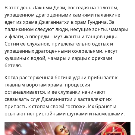
В этот день Лакшми Деви, восседая на золотом,
украшенном драгоценными камнями паланкине
едет из храма Джаганнатхи в храм Гундича. За
паланкином следуют люди, несущие зонты, чамары
и флаги, а впереди – музыканты и танцовщицы.
Сотни ее служанок, привлекательно одетых и
украшенных драгоценными ожерельями, несут
кувшины с водой, чамары и ларцы с орехами
бетеля.
Когда рассерженная богиня удачи прибывает к
главным воротам храма, процессия
останавливается, и ее служанки начинают
связывать слуг Джаганнатхи и заставляют их
припасть к стопам своей госпожи. Их бранят и
осыпают непристойными шутками и насмешками.