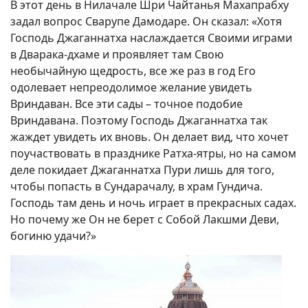
В этот день в Нилачале Шри Чайтанья Махапрабху
задал вопрос Сварупе Дамодаре. Он сказал: «Хотя
Господь Джаганнатха наслаждается Своими играми
в Дварака-дхаме и проявляет там Свою
необычайную щедрость, все же раз в год Его
одолевает непреодолимое желание увидеть
Вриндаван. Все эти сады – точное подобие
Вриндавана. Поэтому Господь Джаганнатха так
жаждет увидеть их вновь. Он делает вид, что хочет
поучаствовать в празднике Ратха-ятры, но на самом
деле покидает Джаганнатха Пури лишь для того,
чтобы попасть в Сундарачалу, в храм Гундича.
Господь там день и ночь играет в прекрасных садах.
Но почему же Он не берет с Собой Лакшми Деви,
богиню удачи?»