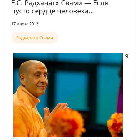
Е.С. Радханатх Свами — Если
пусто сердце человека...
17 марта 2012
Радханатх Свами
Я