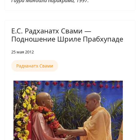
Гаура Мандала парикрама, 1997.
Е.С. Радханатх Свами —
Подношение Шриле Прабхупаде
25 мая 2012
Радханатх Свами