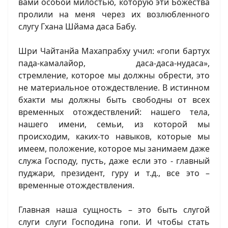
вами особой милостью, которую эти Божества
пролили на меня через их возлюбленного
слугу Гхана Шйама даса Бабу.
Шри Чайтанйа Махапрабху учил: «гопи бартух
пада-камалайор, даса-даса-нудаса»,
стремление, которое мы должны обрести, это
не материальное отождествление. В истинном
бхакти мы должны быть свободны от всех
временных отождествлений: нашего тела,
нашего имени, семьи, из которой мы
происходим, каких-то навыков, которые мы
имеем, положение, которое мы занимаем даже
служа Господу, пусть, даже если это - главный
пуджари, президент, гуру и т.д., все это –
временные отождествления.
Главная наша сущность – это быть слугой
слуги слуги Господина гопи. И чтобы стать