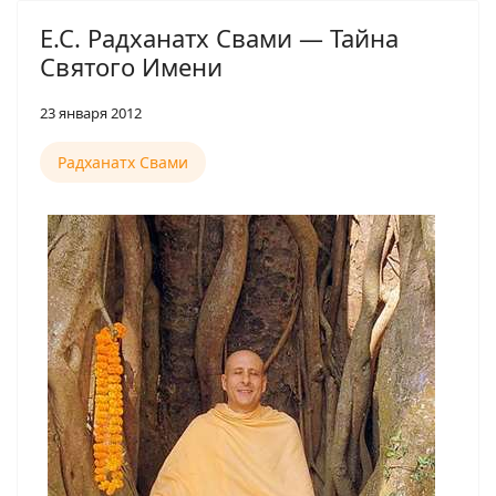
Е.С. Радханатх Свами — Тайна
Святого Имени
23 января 2012
Радханатх Свами