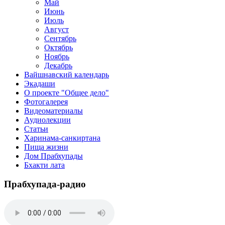
Май
Июнь
Июль
Август
Сентябрь
Октябрь
Ноябрь
Декабрь
Вайшнавский календарь
Экадаши
О проекте "Общее дело"
Фотогалерея
Видеоматериалы
Аудиолекции
Статьи
Харинама-санкиртана
Пища жизни
Дом Прабхупады
Бхакти лата
Прабхупада-радио