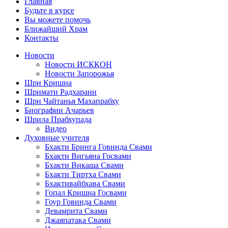
Главная
Будьте в курсе
Вы можете помочь
Ближайший Храм
Контакты
Новости
Новости ИСККОН
Новости Запорожья
Шри Кришна
Шримати Радхарани
Шри Чайтанья Махапрабху
Биографии Ачарьев
Шрила Прабхупада
Видео
Духовные учителя
Бхакти Бринга Говинда Свами
Бхакти Вигьяна Госвами
Бхакти Викаша Свами
Бхакти Тиртха Свами
Бхактивайбхава Свами
Гопал Кришна Госвами
Гоур Говинда Свами
Девамрита Свами
Джаяпатака Свами