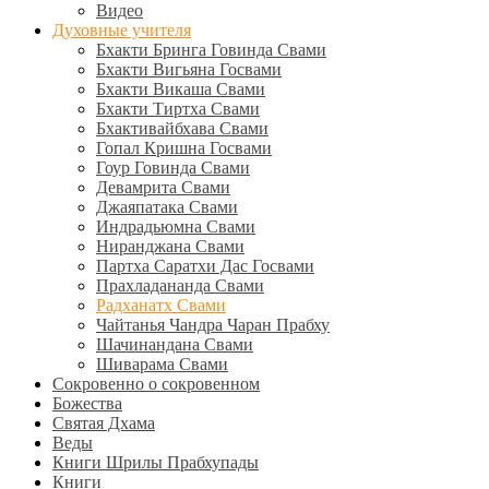
Видео
Духовные учителя
Бхакти Бринга Говинда Свами
Бхакти Вигьяна Госвами
Бхакти Викаша Свами
Бхакти Тиртха Свами
Бхактивайбхава Свами
Гопал Кришна Госвами
Гоур Говинда Свами
Девамрита Свами
Джаяпатака Свами
Индрадьюмна Свами
Ниранджана Свами
Партха Саратхи Дас Госвами
Прахладананда Свами
Радханатх Свами
Чайтанья Чандра Чаран Прабху
Шачинандана Свами
Шиварама Свами
Сокровенно о сокровенном
Божества
Святая Дхама
Веды
Книги Шрилы Прабхупады
Книги