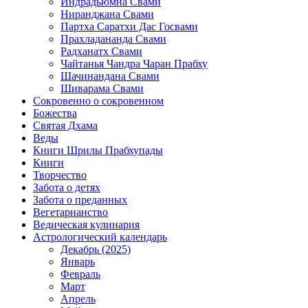
Индрадьюмна Свами
Ниранджана Свами
Партха Саратхи Дас Госвами
Прахладананда Свами
Радханатх Свами
Чайтанья Чандра Чаран Прабху
Шачинандана Свами
Шиварама Свами
Сокровенно о сокровенном
Божества
Святая Дхама
Веды
Книги Шрилы Прабхупады
Книги
Творчество
Забота о детях
Забота о преданных
Вегетарианство
Ведическая кулинария
Астрологический календарь
Декабрь (2025)
Январь
Февраль
Март
Апрель