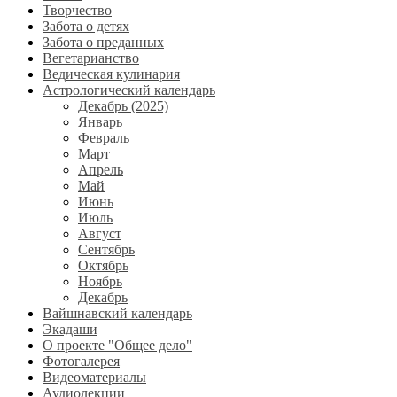
Творчество
Забота о детях
Забота о преданных
Вегетарианство
Ведическая кулинария
Астрологический календарь
Декабрь (2025)
Январь
Февраль
Март
Апрель
Май
Июнь
Июль
Август
Сентябрь
Октябрь
Ноябрь
Декабрь
Вайшнавский календарь
Экадаши
О проекте "Общее дело"
Фотогалерея
Видеоматериалы
Аудиолекции