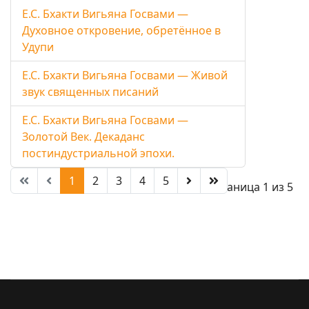
Е.С. Бхакти Вигьяна Госвами —
Духовное откровение, обретённое в
Удупи
Е.С. Бхакти Вигьяна Госвами — Живой
звук священных писаний
Е.С. Бхакти Вигьяна Госвами —
Золотой Век. Декаданс
постиндустриальной эпохи.
1
2
3
4
5
Страница 1 из 5