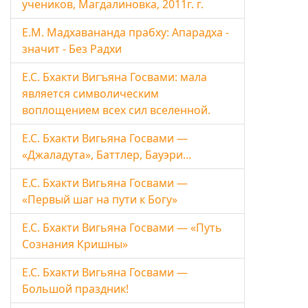
учеников, Магдалиновка, 2011г. г.
Е.М. Мадхавананда прабху: Апарадха -
значит - Без Радхи
Е.С. Бхакти Вигъяна Госвами: мала
является символическим
воплощением всех сил вселенной.
Е.С. Бхакти Вигьяна Госвами —
«Джаладута», Баттлер, Бауэри...
Е.С. Бхакти Вигьяна Госвами —
«Первый шаг на пути к Богу»
Е.С. Бхакти Вигьяна Госвами — «Путь
Сознания Кришны»
Е.С. Бхакти Вигьяна Госвами —
Большой праздник!