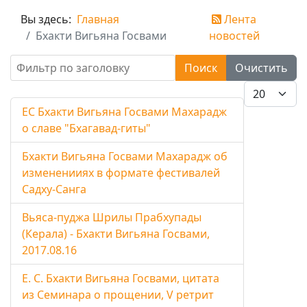
Вы здесь:
Главная
Лента
Бхакти Вигьяна Госвами
новостей
Фильтр по заголовку
Поиск
Очистить
Кол-во стро
EC Бхакти Вигьяна Госвами Махарадж
о славе "Бхагавад-гиты"
Бхакти Вигьяна Госвами Махарадж об
измененииях в формате фестивалей
Садху-Санга
Вьяса-пуджа Шрилы Прабхупады
(Керала) - Бхакти Вигьяна Госвами,
2017.08.16
Е. С. Бхакти Вигьяна Госвами, цитата
из Семинара о прощении, V ретрит