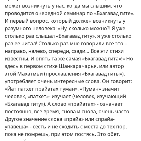
может возникнуть у нас, когда мы слышим, что
проводится очередной семинар по «Бхагавад гите».
И первый вопрос, который должен возникнуть у
разумного человека: «Ну, сколько можно?! Я уже
столько раз слышал «Бхагавад гиту», я уже столько
раз ее читал! Столько раз мне говорили все это –
направо, налево, спереди, сзади… Все эти стихи
известны. И опять та же самая «Бхагавад гита»!» Но
здесь в первом стихе Шанкарачарья, или автор
этой Махатмьи (прославления «Бхагавад гиты»),
употребляет очень интересные слова. Он говорит:
«Йат патхет прайатах пуман». «Пуман» значит
человек, «патхет»- изучает (человек, изучающий
«Бхагавад гиту»). А слово «прайатах» - означает
постоянно, все время, снова и снова, очень часто.
Другое значение слова «прайа» или «прайа-
упавеша» - сесть и не сходить с места до тех пор,
пока не помрешь, при этом постясь. Это обет,