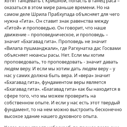
хотят танцевать с Кришной, попасть в танец раса –
оказаться в этом мире раньше времени. Но на
самом деле Шрила Прабхупада объясняет для чего
нужна «Гита». Он ставит знак равенства между
«Гитой» и проповедью. Он говорит, что наше
движение – проповедническое, и проповедь –
значит «Бхагавад гита». Проповедь не значит
«Вилапа пушманджали», где Рагхунатха дас Госвами
объясняет нюансы расы. Нет. Если мы хотим
проповедовать, то проповедовать - значит давать
людям веру. И если мы хотим дать людям веру – у
нас у самих должна быть вера. И «вера» значит
«Бхагавад гита», фундаментом веры является
«Бхагавад гита». «Бхагавад гита» как бы находится в
сфере того, что мы можем проверить на
собственном опыте. И если у нас есть этот твердый
фундамент, то на нем можно выстроить бесконечно
высокое здание нашего духовного опыта.