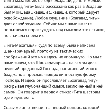
«Гита-махатмьи». Сегодня Экадаши, день тяжелый.
«Бхагавад гита» была рассказана как раз в Экадаши,
был Мокшада Экадаши (Экадаши, который дарует
освобождение). Любое слушание «Бхагавад гиты»
дает освобождение. Сейчас мы с вами вместе
попытаемся порассуждать над смыслом этих стихов,
но сначала споем их.
«Гита-Махатмья», судя по всему, была написана
Шанкарачарьей, поэтому из тактических
соображений это имя здесь не упомянуто. Но мы с
вами знаем, что Шанкарачарья – на самом деле
великий преданный Господа, написавший много
бхаджанов, прославляющих личностную форму
Господа. И здесь он прославляет «Бхагавад гиту»,
раскрывая глубочайший смысл, заключенный в ней
самой. Он говорит в первом стихе: «Гита шастрам
идам пуньям…».
Сразу же он отвечает на первый вопрос, который