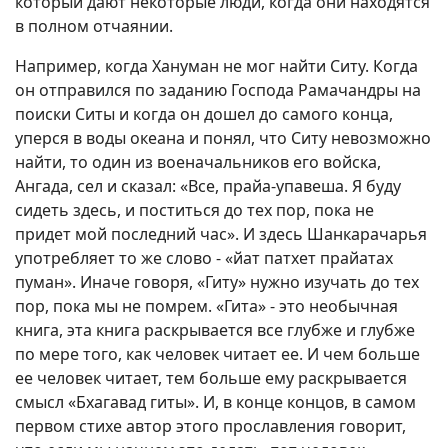
который дают некоторые люди, когда они находятся
в полном отчаянии.
Например, когда Хануман не мог найти Ситу. Когда
он отправился по заданию Господа Рамачандры на
поиски Ситы и когда он дошел до самого конца,
уперся в воды океана и понял, что Ситу невозможно
найти, то один из военачальников его войска,
Ангада, сел и сказал: «Все, прайа-упавеша. Я буду
сидеть здесь, и поститься до тех пор, пока не
придет мой последний час». И здесь Шанкарачарья
употребляет то же слово - «йат патхет прайатах
пуман». Иначе говоря, «Гиту» нужно изучать до тех
пор, пока мы не помрем. «Гита» - это необычная
книга, эта книга раскрывается все глубже и глубже
по мере того, как человек читает ее. И чем больше
ее человек читает, тем больше ему раскрывается
смысл «Бхагавад гиты». И, в конце концов, в самом
первом стихе автор этого прославления говорит,