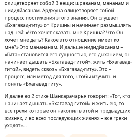
олицетворяет собой 3 вещи: шраванам, мананам и
нидидйасанам. Арджуна олицетворяет собой
процесс постижения этого знания. Он слушает
«Бхагавад-гиту» от Кришны и начинает размышлять
над ней: «Что хочет сказать мне Кришна? Что Он
хочет мне дать? Какое это отношение имеет ко
мне?» Это манананам. И дальше нидидйасанам –
«Гита» становится его сущностью, его дыханием, он
начинает дышать «Бхагавад-гитой», жить «Бхагавад-
гитой», видеть сквозь «Бхагавад-гиту». Это –
процесс, или метод для того, чтобы изучить и
понять «Бхагавад гиту».
И далее во 2 стихе Шанкарачарья говорит: «Тот, кто
начинает дышать «Бхагавад-гитой» и жить ею, то
все грехи которые он накопил в этой и предыдущих
жизнях, и во всех последующих жизнях – все грехи
уходят»…