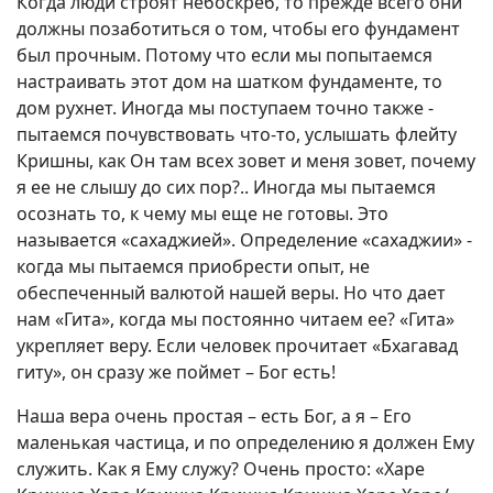
Когда люди строят небоскреб, то прежде всего они
должны позаботиться о том, чтобы его фундамент
был прочным. Потому что если мы попытаемся
настраивать этот дом на шатком фундаменте, то
дом рухнет. Иногда мы поступаем точно также -
пытаемся почувствовать что-то, услышать флейту
Кришны, как Он там всех зовет и меня зовет, почему
я ее не слышу до сих пор?.. Иногда мы пытаемся
осознать то, к чему мы еще не готовы. Это
называется «сахаджией». Определение «сахаджии» -
когда мы пытаемся приобрести опыт, не
обеспеченный валютой нашей веры. Но что дает
нам «Гита», когда мы постоянно читаем ее? «Гита»
укрепляет веру. Если человек прочитает «Бхагавад
гиту», он сразу же поймет – Бог есть!
Наша вера очень простая – есть Бог, а я – Его
маленькая частица, и по определению я должен Ему
служить. Как я Ему служу? Очень просто: «Харе