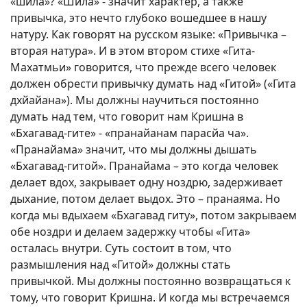
«шила»? «Шила» - значит характер, а также
привычка, это нечто глубоко вошедшее в нашу
натуру. Как говорят на русском языке: «Привычка –
вторая натура». И в этом втором стихе «Гита-
Махатмьи» говорится, что прежде всего человек
должен обрести привычку думать над «Гитой» («Гита
дхйайана»). Мы должны научиться постоянно
думать над тем, что говорит нам Кришна в
«Бхагавад-гите» - «пранайанам парасйа ча».
«Пранайама» значит, что мы должны дышать
«Бхагавад-гитой». Пранайама – это когда человек
делает вдох, закрывает одну ноздрю, задерживает
дыхание, потом делает выдох. Это – пранаяма. Но
когда мы вдыхаем «Бхагавад гиту», потом закрываем
обе ноздри и делаем задержку чтобы «Гита»
осталась внутри. Суть состоит в том, что
размышления над «Гитой» должны стать
привычкой. Мы должны постоянно возвращаться к
тому, что говорит Кришна. И когда мы встречаемся