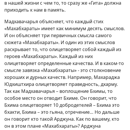
в нашей жизни с чем то, то сразу же «Гита» должна
приходить к нам в память.
Мадхавачарья объясняет, что каждый стих
«Махабхараты» имеет как минимум десять смыслов.
И он объясняет три первичных смысла самого
сюжета «Махабхараты». И один из этих смыслов
раскрывает то, что олицетворяет собой каждый из
героев «Махабхараты». Каждый из них
олицетворяет определенные качества. И в каком-то
смысле завязка «Махабхараты» - это столкновение
хороших и дурных качеств. Например, Махараджа
Юдхиштхира олицетворяет праведность, дхарму.
Так как Мадхавачарья – воплощение Бхимы, то
особое место он отводит Бхиме. Он говорит, что
Бхима олицетворяет 10 добродетелей – Бхима это
бхакти, Бхима – это гьяна, отречение… Но дальше
он говорит кто такой Арджуна. Как по вашему, кто
он в этом плане «Махабхараты»? Арджуна