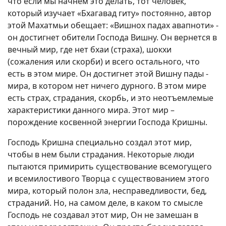
что если мы начнем это делать, тот человек,
который изучает «Бхагавад гиту» постоянно, автор
этой Махатмьи обещает: «Вишнох падах авапноти» -
он достигнет обители Господа Вишну. Он вернется в
вечный мир, где нет бхаи (страха), шокхи
(сожаления или скорби) и всего остального, что
есть в этом мире. Он достигнет этой Вишну пады -
мира, в котором нет ничего дурного. В этом мире
есть страх, страдания, скорбь, и это неотъемлемые
характеристики данного мира. Этот мир –
порождение косвенной энергии Господа Кришны.
Господь Кришна специально создал этот мир,
чтобы в нем были страдания. Некоторые люди
пытаются примирить существование всемогущего
и всемилостивого Творца с существованием этого
мира, который полон зла, несправедливости, бед,
страданий. Но, на самом деле, в каком то смысле
Господь не создавал этот мир, Он не замешан в