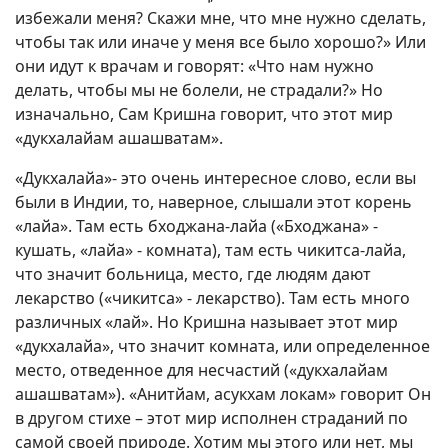
избежали меня? Скажи мне, что мне нужно сделать,
чтобы так или иначе у меня все было хорошо?» Или
они идут к врачам и говорят: «Что нам нужно
делать, чтобы мы не болели, не страдали?» Но
изначально, Сам Кришна говорит, что этот мир
«дукхалайам ашашватам».
«Дукхалайа»- это очень интересное слово, если вы
были в Индии, то, наверное, слышали этот корень
«лайа». Там есть бходжана-лайа («Бходжана» -
кушать, «лайа» - комната), там есть чикитса-лайа,
что значит больница, место, где людям дают
лекарство («чикитса» - лекарство). Там есть много
различных «лай». Но Кришна называет этот мир
«дукхалайа», что значит комната, или определенное
место, отведенное для несчастий («дукхалайам
ашашватам»). «Анитйам, асукхам локам» говорит Он
в другом стихе – этот мир исполнен страданий по
самой своей природе. Хотим мы этого или нет, мы