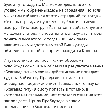
будем тут страдать. Мы можем делать все что
угодно – мы обречены здесь на страдания. Но если
мы хотим избавиться от этих страданий, то тогда –
«Гита шастра идам пуньям» - эту благочестивую
шастру – Гита-шастру -«Йат патхет прайатах пуман» -
мы должны снова и снова пытаться изучать, чтобы
понять смысл этого. И тогда «Вишнох падах
авапноти» - мы достигнем этой Вишну-пады,
обители, в которой все время находится Кришна.
И тут возникает вопрос – каким образом я
освобождаюсь? Каким образом в результате чтения
«Бхагавад гиты» человек действительно попадает
туда, на Вайкунтху. Правда ли это, или это
очередное преувеличение? Правда ли, что, изучая
«Бхагавад гиту» я смогу попасть в тот мир, в
котором нет страданий, нет страха? И ответ на этот
вопрос дает Шрила Прабхупада в своем
предисловии к «Бхагавад гиты» и во