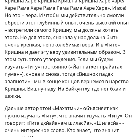
Кришна Харе Кришна Кришна Кришна Харе Харе/
Харе Рама Харе Рама Рама Рама Харе Харе». И все!
Но это – вера. И чтобы мы действительно смогли
обрести этот глубинный опыт, очень высокий опыт
– встретили самого Кришну, мы должны хотеть
этого. Но для этого, сначала у нас должна быть
очень крепкая, непоколебимая вера. И в «Гите»
Кришна и дает эту веру удивительным образом. В
этом суть этого утверждения. Если мы будем
изучать «Гиту» постоянно («Йат патхет прайатах
пуман»), снова и снова, тогда «Вишнох падах
авапноти» - мы в конце концов вернемся в царство
Кришны, Вишну-паду. На Вайкунтху, где нет бхаи и
шокхи.
Дальше автор этой «Махатмьи» объясняет как
нужно изучать «Гиту», что значит изучать «Гиту». Он
говорит: «Гита дхйайанам шиласйа». «Шиласйа» -
очень интересное слово. Кто знает, что значит