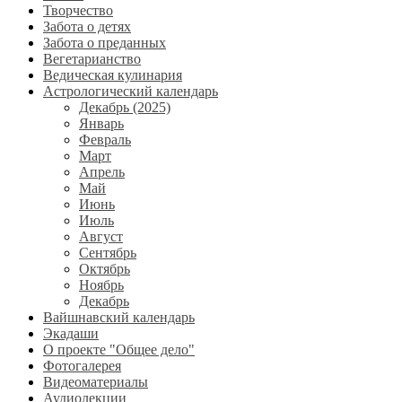
Творчество
Забота о детях
Забота о преданных
Вегетарианство
Ведическая кулинария
Астрологический календарь
Декабрь (2025)
Январь
Февраль
Март
Апрель
Май
Июнь
Июль
Август
Сентябрь
Октябрь
Ноябрь
Декабрь
Вайшнавский календарь
Экадаши
О проекте "Общее дело"
Фотогалерея
Видеоматериалы
Аудиолекции