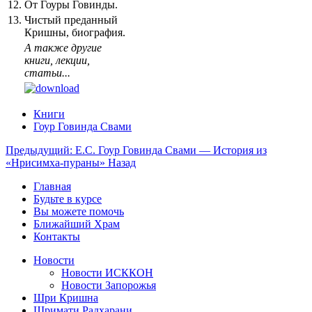
12.
От Гоуры Говинды.
13.
Чистый преданный
Кришны, биография.
А также другие
книги, лекции,
статьи...
Книги
Гоур Говинда Свами
Предыдущий: Е.С. Гоур Говинда Свами — История из
«Нрисимха-пураны»
Назад
Главная
Будьте в курсе
Вы можете помочь
Ближайший Храм
Контакты
Новости
Новости ИСККОН
Новости Запорожья
Шри Кришна
Шримати Радхарани