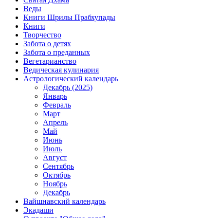
Веды
Книги Шрилы Прабхупады
Книги
Творчество
Забота о детях
Забота о преданных
Вегетарианство
Ведическая кулинария
Астрологический календарь
Декабрь (2025)
Январь
Февраль
Март
Апрель
Май
Июнь
Июль
Август
Сентябрь
Октябрь
Ноябрь
Декабрь
Вайшнавский календарь
Экадаши