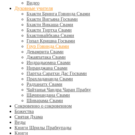
Видео
Духовные учителя
Бхакти Бринга Говинда Свами
Бхакти Вигьяна Госвами
Бхакти Викаша Свами
Бхакти Тиртха Свами
Бхактивайбхава Свами
Гопал Кришна Госвами
Гоур Говинда Свами
Девамрита Свами
Джаяпатака Свами
Индрадьюмна Свами
Ниранджана Свами
Партха Саратхи Дас Госвами
Прахладананда Свами
Радханатх Свами
Чайтанья Чандра Чаран Прабху
Шачинандана Свами
Шиварама Свами
Сокровенно о сокровенном
Божества
Святая Дхама
Веды
Книги Шрилы Прабхупады
Книги