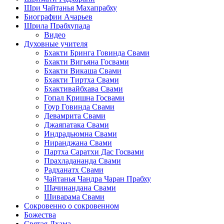
Шри Чайтанья Махапрабху
Биографии Ачарьев
Шрила Прабхупада
Видео
Духовные учителя
Бхакти Бринга Говинда Свами
Бхакти Вигьяна Госвами
Бхакти Викаша Свами
Бхакти Тиртха Свами
Бхактивайбхава Свами
Гопал Кришна Госвами
Гоур Говинда Свами
Девамрита Свами
Джаяпатака Свами
Индрадьюмна Свами
Ниранджана Свами
Партха Саратхи Дас Госвами
Прахладананда Свами
Радханатх Свами
Чайтанья Чандра Чаран Прабху
Шачинандана Свами
Шиварама Свами
Сокровенно о сокровенном
Божества
Святая Дхама