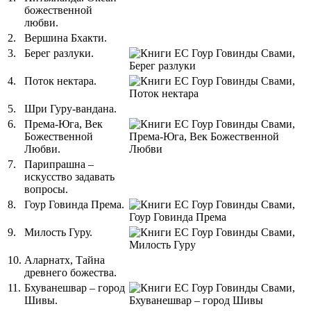
божественной
любви.
2.
Вершина Бхакти.
3.
Берег разлуки.
4.
Поток нектара.
5.
Шри Гуру-вандана.
6.
Према-Юга, Век
Божественной
Любви.
7.
Парипрашна –
искусство задавать
вопросы.
8.
Гоур Говинда Према.
9.
Милость Гуру.
10.
Аларнатх, Тайна
древнего божества.
11.
Бхуванешвар – город
Шивы.