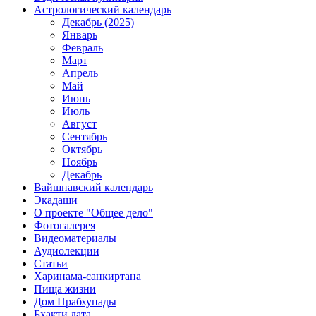
Астрологический календарь
Декабрь (2025)
Январь
Февраль
Март
Апрель
Май
Июнь
Июль
Август
Сентябрь
Октябрь
Ноябрь
Декабрь
Вайшнавский календарь
Экадаши
О проекте "Общее дело"
Фотогалерея
Видеоматериалы
Аудиолекции
Статьи
Харинама-санкиртана
Пища жизни
Дом Прабхупады
Бхакти лата