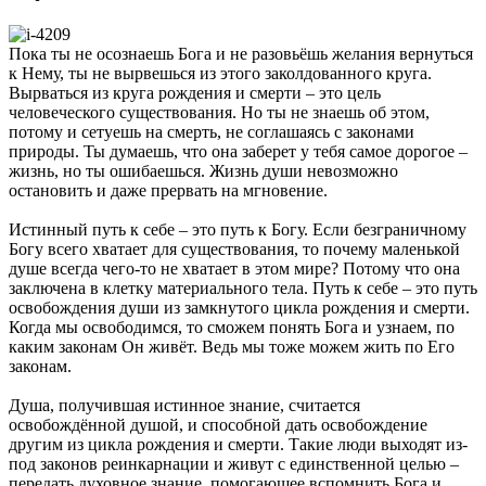
Пока ты не осознаешь Бога и не разовьёшь желания вернуться
к Нему, ты не вырвешься из этого заколдованного круга.
Вырваться из круга рождения и смерти – это цель
человеческого существования. Но ты не знаешь об этом,
потому и сетуешь на смерть, не соглашаясь с законами
природы. Ты думаешь, что она заберет у тебя самое дорогое –
жизнь, но ты ошибаешься. Жизнь души невозможно
остановить и даже прервать на мгновение.
Истинный путь к себе – это путь к Богу. Если безграничному
Богу всего хватает для существования, то почему маленькой
душе всегда чего-то не хватает в этом мире? Потому что она
заключена в клетку материального тела. Путь к себе – это путь
освобождения души из замкнутого цикла рождения и смерти.
Когда мы освободимся, то сможем понять Бога и узнаем, по
каким законам Он живёт. Ведь мы тоже можем жить по Его
законам.
Душа, получившая истинное знание, считается
освобождённой душой, и способной дать освобождение
другим из цикла рождения и смерти. Такие люди выходят из-
под законов реинкарнации и живут с единственной целью –
передать духовное знание, помогающее вспомнить Бога и