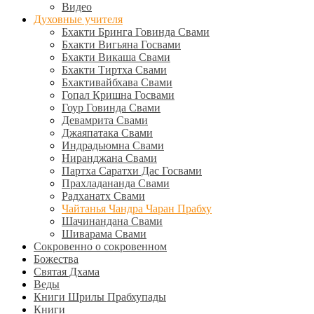
Видео
Духовные учителя
Бхакти Бринга Говинда Свами
Бхакти Вигьяна Госвами
Бхакти Викаша Свами
Бхакти Тиртха Свами
Бхактивайбхава Свами
Гопал Кришна Госвами
Гоур Говинда Свами
Девамрита Свами
Джаяпатака Свами
Индрадьюмна Свами
Ниранджана Свами
Партха Саратхи Дас Госвами
Прахладананда Свами
Радханатх Свами
Чайтанья Чандра Чаран Прабху
Шачинандана Свами
Шиварама Свами
Сокровенно о сокровенном
Божества
Святая Дхама
Веды
Книги Шрилы Прабхупады
Книги