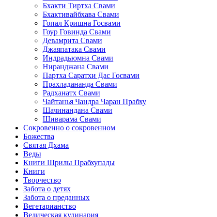
Бхакти Тиртха Свами
Бхактивайбхава Свами
Гопал Кришна Госвами
Гоур Говинда Свами
Девамрита Свами
Джаяпатака Свами
Индрадьюмна Свами
Ниранджана Свами
Партха Саратхи Дас Госвами
Прахладананда Свами
Радханатх Свами
Чайтанья Чандра Чаран Прабху
Шачинандана Свами
Шиварама Свами
Сокровенно о сокровенном
Божества
Святая Дхама
Веды
Книги Шрилы Прабхупады
Книги
Творчество
Забота о детях
Забота о преданных
Вегетарианство
Ведическая кулинария