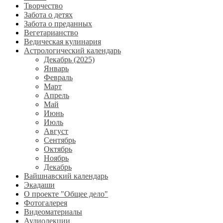
Творчество
Забота о детях
Забота о преданных
Вегетарианство
Ведическая кулинария
Астрологический календарь
Декабрь (2025)
Январь
Февраль
Март
Апрель
Май
Июнь
Июль
Август
Сентябрь
Октябрь
Ноябрь
Декабрь
Вайшнавский календарь
Экадаши
О проекте "Общее дело"
Фотогалерея
Видеоматериалы
Аудиолекции