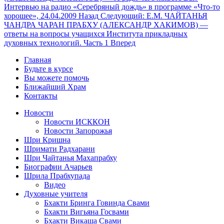
Интервью на радио «Серебряный дождь» в программе «Что-то
хорошее», 24.04.2009
Назад
Следующий: Е.М. ЧАЙТАНЬЯ
ЧАНДРА ЧАРАН ПРАБХУ (АЛЕКСАНДР ХАКИМОВ) —
ответы на вопросы учащихся Института прикладных
духовных технологий. Часть 1
Вперед
Главная
Будьте в курсе
Вы можете помочь
Ближайший Храм
Контакты
Новости
Новости ИСККОН
Новости Запорожья
Шри Кришна
Шримати Радхарани
Шри Чайтанья Махапрабху
Биографии Ачарьев
Шрила Прабхупада
Видео
Духовные учителя
Бхакти Бринга Говинда Свами
Бхакти Вигьяна Госвами
Бхакти Викаша Свами