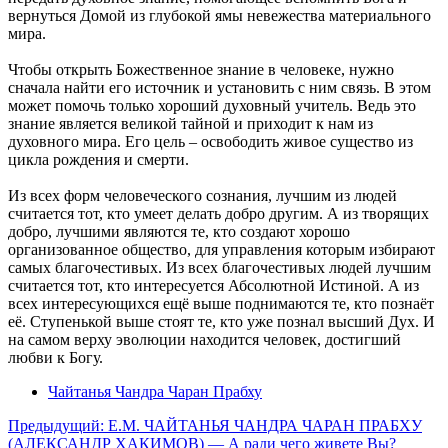
вернуться Домой из глубокой ямы невежества материального
мира.
Чтобы открыть Божественное знание в человеке, нужно
сначала найти его источник и установить с ним связь. В этом
может помочь только хороший духовный учитель. Ведь это
знание является великой тайной и приходит к нам из
духовного мира. Его цель – освободить живое существо из
цикла рождения и смерти.
Из всех форм человеческого сознания, лучшим из людей
считается тот, кто умеет делать добро другим. А из творящих
добро, лучшими являются те, кто создают хорошо
организованное общество, для управления которым избирают
самых благочестивых. Из всех благочестивых людей лучшим
считается тот, кто интересуется Абсолютной Истиной. А из
всех интересующихся ещё выше поднимаются те, кто познаёт
её. Ступенькой выше стоят те, кто уже познал высший Дух. И
на самом верху эволюции находится человек, достигший
любви к Богу.
Чайтанья Чандра Чаран Прабху
Предыдущий: Е.М. ЧАЙТАНЬЯ ЧАНДРА ЧАРАН ПРАБХУ
(АЛЕКСАНДР ХАКИМОВ) — А ради чего живете Вы?