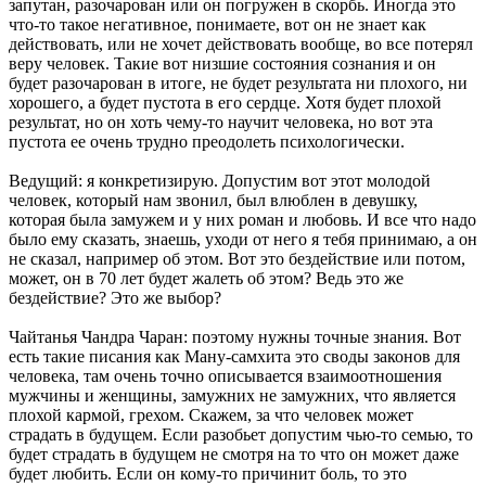
запутан, разочарован или он погружен в скорбь. Иногда это
что-то такое негативное, понимаете, вот он не знает как
действовать, или не хочет действовать вообще, во все потерял
веру человек. Такие вот низшие состояния сознания и он
будет разочарован в итоге, не будет результата ни плохого, ни
хорошего, а будет пустота в его сердце. Хотя будет плохой
результат, но он хоть чему-то научит человека, но вот эта
пустота ее очень трудно преодолеть психологически.
Ведущий: я конкретизирую. Допустим вот этот молодой
человек, который нам звонил, был влюблен в девушку,
которая была замужем и у них роман и любовь. И все что надо
было ему сказать, знаешь, уходи от него я тебя принимаю, а он
не сказал, например об этом. Вот это бездействие или потом,
может, он в 70 лет будет жалеть об этом? Ведь это же
бездействие? Это же выбор?
Чайтанья Чандра Чаран: поэтому нужны точные знания. Вот
есть такие писания как Ману-самхита это своды законов для
человека, там очень точно описывается взаимоотношения
мужчины и женщины, замужних не замужних, что является
плохой кармой, грехом. Скажем, за что человек может
страдать в будущем. Если разобьет допустим чью-то семью, то
будет страдать в будущем не смотря на то что он может даже
будет любить. Если он кому-то причинит боль, то это