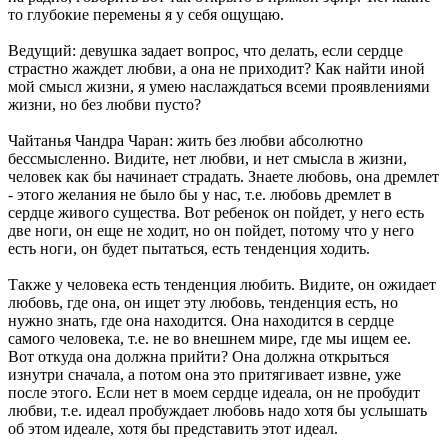
то глубокие перемены я у себя ощущаю.
Ведущий: девушка задает вопрос, что делать, если сердце
страстно жаждет любви, а она не приходит? Как найти иной
мой смысл жизни, я умею наслаждаться всеми проявлениями
жизни, но без любви пусто?
Чайтанья Чандра Чаран: жить без любви абсолютно
бессмысленно. Видите, нет любви, и нет смысла в жизни,
человек как бы начинает страдать. Знаете любовь, она дремлет
- этого желания не было бы у нас, т.е. любовь дремлет в
сердце живого существа. Вот ребенок он пойдет, у него есть
две ноги, он еще не ходит, но он пойдет, потому что у него
есть ноги, он будет пытаться, есть тенденция ходить.
Также у человека есть тенденция любить. Видите, он ожидает
любовь, где она, он ищет эту любовь, тенденция есть, но
нужно знать, где она находится. Она находится в сердце
самого человека, т.е. не во внешнем мире, где мы ищем ее.
Вот откуда она должна прийти? Она должна открыться
изнутри сначала, а потом она это притягивает извне, уже
после этого. Если нет в моем сердце идеала, он не пробудит
любви, т.е. идеал пробуждает любовь надо хотя бы услышать
об этом идеале, хотя бы представить этот идеал.