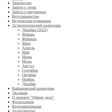
Творчество
Забота о детях
Забота о преданных
Вегетарианство
Ведическая кулинария
Астрологический календарь
Декабрь (2025)
Январь
Февраль
Март
Апрель
Май
Июнь
Июль
Август
Сентябрь
Октябрь
Ноябрь
Декабрь
Вайшнавский календарь
Экадаши
О проекте "Общее дело"
Фотогалерея
Видеоматериалы
Аудиолекции