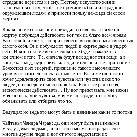
страдание вернется к нему. Поэтому искусство жизни
заключается в том, чтобы не причинить боли и страдания
окружающим людям, а принести пользу даже ценой своей
жертвы.
Как великие святые они приходят, и совершают именно
жертву, побуждая действовать вот так на благо всем людям.
Возлюби ближнего, говорит своего, возлюби врага своего как
самого себя. Они побуждают людей к жертве даже в ущерб
себе. И вот за такие вещи человек не будет сожалеть в
конечном итоге. Т.е. сначала будут как яд вот эти вещи, а в
конце как мед, будет результат удивительный, т.е. признание
Божественных энергий, признание такого высочайшего
уровня от этого человек возвышается. Если же он просто
хочет удовлетворить свои чувства или чувства каких то
людей, он совершит много ошибок. Если все ради себя,
эгоистически действовать… Ну вот представьте, мне важна
моя любовь, мои чувства, моя жизнь я ради этого могу
обманывать или отбирать что-то.
Ведущая: но ведь это могут быть и взаимные какие то потоки.
Чайтанья Чандра Чаран: да, они могут быть взаимными,
между двумя людьми, но от этого могут пострадать еще
многие другие люди и вот от этого недостаток их