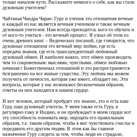
только началом пути. Расскажите немного о себе, как вы стали
духовным учителем?
Чайтанья Чандра Чаран: Гуру и ученик это отношения вечные
и каждый из нас является вечным учеником и также вечным
духовным учителем. Нам всегда приходится, кого-то обучать и
от кого-то учиться - это вечный процесс. Я узнал об этом из
очень древних книг – Ведических писаний, где говорится, что
духовные отношения это вечный мир любви, где есть
передача знания, где есть трансцендентный любовный
духовный обмен. И наиболее важно, этот обмен производить
чем то сокровенным: мыслями, чувствами, обмен любовью
начиная с Божественных отношений и это распространяется
безгранично на все живые существа. Эту любовь мы можем
получить от личности, которая уже имеет, обладает ею. Эти
вопросы, которые у нас возникают бесконечным образом,
ответы на них находятся в нашем сердце.
И вот человек, который пробудет это знание, это и есть наш
Гуру, наш духовный учитель. У меня также есть Гуру, я
регулярно езжу в Индию, и он пробуждает в моем сердце вот
эту способность понимать мир, ощущать его правильным
образом, т.е. таким образом, чтобы я мог чувствовать счастье и
передавать его другим людям. В этом как бы главное
назначение Гуру следить за тем, чтобы люди не страдали,