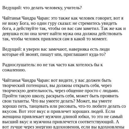
Ведущий: что делать человеку, учитель?
Чайтанья Чандра Чаран: это также как человек говорит, вот я
не вижу Бога, но один гуру сказал: не стремитесь увидеть
бога, а действуйте так, чтобы он вас сам заметил. Так же как и
девушка если она хочет найти мужа она должна действовать
так, чтобы человек привлекся сам в какой то момент.
Ведущий: я уверен вас замечают, наверняка есть люди
которые ей звонят, пишут sms, приглашают куда-то?
Радиослушатель: но не так часто как хотелось бы к
сожалению.
Чайтанья Чандра Чаран: вот видите, у вас должен быть
творческий потенциал, вы должны открыть себя, через
творческую деятельность, через общение просто с людьми.
Пройти такую школу, раскрыть себя, может быть проявить
свои таланты. Что вы умеете делать? Может, вы умеете
хорошо петь, танцевать или рисовать, что-то любите делать со
вкусом. Вот этот вкус и привлечет хороших людей. Если
женщина привлекает мужчин длиной юбки, то это не самый
высший вкус и мужчина привлечется соответствующий. А
вот лучше через энергию вдохновения, если вы вдохновлены