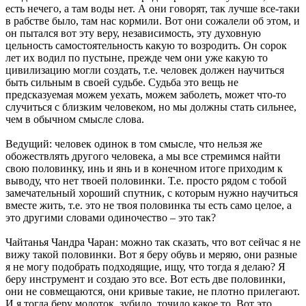
есть нечего, а там воды нет. А они говорят, так лучше все-таки
в рабстве было, там нас кормили. Вот они сожалели об этом, и
он пытался вот эту веру, независимость, эту духовную
цельность самостоятельность какую то возродить. Он сорок
лет их водил по пустыне, прежде чем они уже какую то
цивилизацию могли создать, т.е. человек должен научиться
быть сильным в своей судьбе. Судьба это вещь не
предсказуемая можем уехать, можем заболеть, может что-то
случиться с близким человеком, но мы должны стать сильнее,
чем в обычном смысле слова.
Ведущий: человек одинок в том смысле, что нельзя же
обожествлять другого человека, а мы все стремимся найти
свою половинку, инь и янь и в конечном итоге приходим к
выводу, что нет твоей половинки. Т.е. просто рядом с тобой
замечательный хороший спутник, с которым нужно научиться
вместе жить, т.е. это не твоя половинка ты есть само целое, а
это другими словами одиночество – это так?
Чайтанья Чандра Чаран: можно так сказать, что вот сейчас я не
вижу такой половинки. Вот я беру обувь и меряю, они разные
я не могу подобрать подходящие, ищу, что тогда я делаю? Я
беру инструмент и создаю это все. Вот есть две половинки,
они не совмещаются, они кривые такие, не плотно прилегают.
И я тогда беру молоток, зубило, точило какое то. Вот это