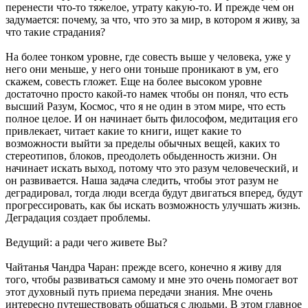
перенести что-то тяжелое, утрату какую-то. И прежде чем он
задумается: почему, за что, что это за мир, в котором я живу, за
что такие страдания?
На более тонком уровне, где совесть выше у человека, уже у
него они меньше, у него они тоньше проникают в ум, его
скажем, совесть гложет. Еще на более высоком уровне
достаточно просто какой-то намек чтобы он понял, что есть
высший Разум, Космос, что я не один в этом мире, что есть
полное целое. И он начинает быть философом, медитация его
привлекает, читает какие то книги, ищет какие то
возможности выйти за пределы обычных вещей, каких то
стереотипов, блоков, преодолеть обыденность жизни. Он
начинает искать выход, потому что это разум человеческий, и
он развивается. Наша задача следить, чтобы этот разум не
деградировал, тогда люди всегда будут двигаться вперед, будут
прогрессировать, как бы искать возможность улучшать жизнь.
Деградация создает проблемы.
Ведущий: а ради чего живете Вы?
Чайтанья Чандра Чаран: прежде всего, конечно я живу для
того, чтобы развиваться самому и мне это очень помогает вот
этот духовный путь приема передачи знания. Мне очень
интересно путешествовать общаться с людьми. В этом главное