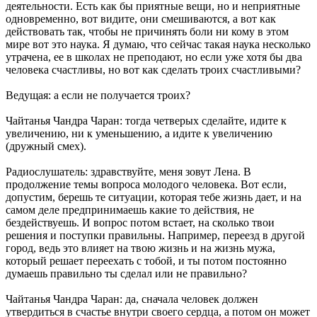
деятельности. Есть как бы приятные вещи, но и неприятные
одновременно, вот видите, они смешиваются, а вот как
действовать так, чтобы не причинять боли ни кому в этом
мире вот это наука. Я думаю, что сейчас такая наука несколько
утрачена, ее в школах не преподают, но если уже хотя бы два
человека счастливы, но вот как сделать троих счастливыми?
Ведущая: а если не получается троих?
Чайтанья Чандра Чаран: тогда четверых сделайте, идите к
увеличению, ни к уменьшению, а идите к увеличению
(дружный смех).
Радиослушатель: здравствуйте, меня зовут Лена. В
продолжение темы вопроса молодого человека. Вот если,
допустим, берешь те ситуации, которая тебе жизнь дает, и на
самом деле предпринимаешь какие то действия, не
бездействуешь. И вопрос потом встает, на сколько твои
решения и поступки правильны. Например, переезд в другой
город, ведь это влияет на твою жизнь и на жизнь мужа,
который решает переехать с тобой, и ты потом постоянно
думаешь правильно ты сделал или не правильно?
Чайтанья Чандра Чаран: да, сначала человек должен
утвердиться в счастье внутри своего сердца, а потом он может