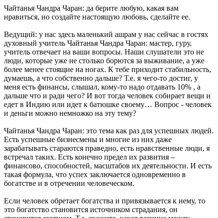
Чайтанья Чандра Чаран: да берите любую, какая вам
нравиться, но создайте настоящую любовь, сделайте ее.
Ведущий: у нас здесь маленький ашрам у нас сейчас в гостях
духовный учитель Чайтанья Чандра Чаран: мастер, гуру,
учитель отвечает на ваши вопросы. Наши слушатели это не
люди, которые уже не столько борются за выживание, а уже
более менее стоящие на ногах. К тебе приходит стабильность,
думаешь, а что собственно дальше? Т.е. я чего-то достиг, у
меня есть финансы, слышал, кому-то надо отдавать 10% , а
дальше что и ради чего? И вот тогда человек собирает вещи и
едет в Индию или идет к батюшке своему… Вопрос - человек
и деньги можно немножко на эту тему?
Чайтанья Чандра Чаран: это тема как раз для успешных людей.
Есть успешные бизнесмены и многие из них даже
зарабатывать стараются праведно, есть нравственные люди, я
встречал таких. Есть конечно предел их развития –
финансово, способностей, масштабов их деятельности. И есть
такая формула, что успех заключается одновременно в
богатстве и в отречении человеческом.
Если человек обретает богатства и привязывается к нему, то
это богатство становится источником страдания, он