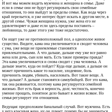
И вот мы можем видеть мужчина и женщина в семье. Даже
если в семье они не будут регулировать свои семейные
отношения, то они выйдут за пределы семьи. Как вода через
край перельется, и уже интерес будет искать в другом месте, в
другой семье. Чужая женщина нужна, уже жена его не
удовлетворяет и даже если здесь пределы поставить –
любовница, то даже этого уже тоже недостаточно.
Он ищет уже не противоположный пол, а однополое живое
существо. Видите, кама она увеличивается и сводит человека
с ума, уже вещи не приемлемые становятся
привлекательными. А что дальше, дальше ему уже все равно
жена или дочь, сын или мать. Есть такие примеры правда?
Эта кама увеличивается и снова сводит с ума человека. А
дальше знаете, куда он пойдет? Куда еще дальше, а дальше он
может причинить какое то насилие, злодеяние, боль
причинить людям, убивать, насиловать. Вот такие вещи. А
что дальше? А дальше становятся самоубийцей. Вот это кама,
так она развивается, поэтому кама регулируется семейной
жизнью. Вот есть брак и верность, долг, честность, конечно
умение прощать, понятное дело бывает в жизни всякое. Но
семья регулирует эти отношения.
Ведущая: предположим банальный случай. Вот мужчина. Есть
у него красивая жена, ну он думает, почему бы не заниматься