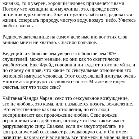
жизнью, то я уверен, хороший человек привлечется вами.
Потому что женщина для мужчины, это, прежде всего
источник вдохновения. Значит нужно улыбаться, радоваться
жизни, созерцать природу, чистую воду, воздух, небо. Учитесь
любить жизнь.
Радиослушательница: на самом деле именно вот этих слов
видимо мне и не хватало. Спасибо большое.
Ведущий: а я больше чем уверен что больше чем 90%
слушателей, может меньше, но они как то скептически
улыбнуться. Еще Фрейд говорил и ни куда от этого не уйти, и
по своему он прав, что какие то сексуальные отношения это
основной импульс человека. Этот сексуальный импульс очень
многие ассоциируют со словом счастье. Мы же все ищем
счастья, вот что такое секс?
Чайтанья Чандра Чаран: секс это сексуальное возбуждение,
это не любовь, это кама, или называется похоть, вожделение.
Это естественные как бы отношения, но его люди
воспринимают как продолжение любви. Секс должен
ограничиваться в действии, потому что секс также имеет
разрушающую силу. Скажем, если им злоупотреблять, не
контролируемый секс имеет разрушающую силу. Он имеет
развитие, как мы сейчас видим, все примеры в мире на лицо.