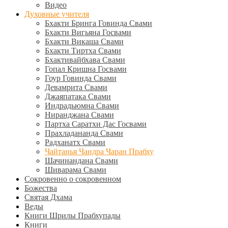
Видео
Духовные учителя
Бхакти Бринга Говинда Свами
Бхакти Вигьяна Госвами
Бхакти Викаша Свами
Бхакти Тиртха Свами
Бхактивайбхава Свами
Гопал Кришна Госвами
Гоур Говинда Свами
Девамрита Свами
Джаяпатака Свами
Индрадьюмна Свами
Ниранджана Свами
Партха Саратхи Дас Госвами
Прахладананда Свами
Радханатх Свами
Чайтанья Чандра Чаран Прабху
Шачинандана Свами
Шиварама Свами
Сокровенно о сокровенном
Божества
Святая Дхама
Веды
Книги Шрилы Прабхупады
Книги