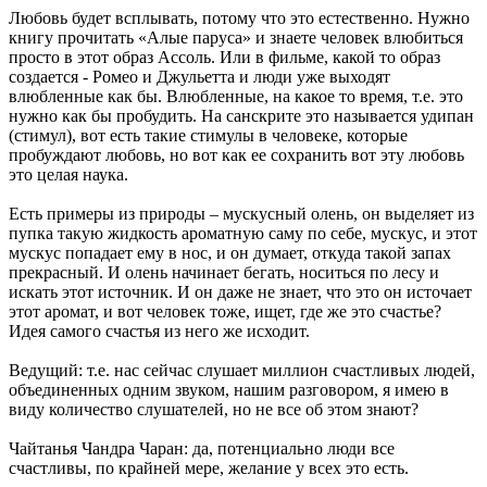
Любовь будет всплывать, потому что это естественно. Нужно
книгу прочитать «Алые паруса» и знаете человек влюбиться
просто в этот образ Ассоль. Или в фильме, какой то образ
создается - Ромео и Джульетта и люди уже выходят
влюбленные как бы. Влюбленные, на какое то время, т.е. это
нужно как бы пробудить. На санскрите это называется удипан
(стимул), вот есть такие стимулы в человеке, которые
пробуждают любовь, но вот как ее сохранить вот эту любовь
это целая наука.
Есть примеры из природы – мускусный олень, он выделяет из
пупка такую жидкость ароматную саму по себе, мускус, и этот
мускус попадает ему в нос, и он думает, откуда такой запах
прекрасный. И олень начинает бегать, носиться по лесу и
искать этот источник. И он даже не знает, что это он источает
этот аромат, и вот человек тоже, ищет, где же это счастье?
Идея самого счастья из него же исходит.
Ведущий: т.е. нас сейчас слушает миллион счастливых людей,
объединенных одним звуком, нашим разговором, я имею в
виду количество слушателей, но не все об этом знают?
Чайтанья Чандра Чаран: да, потенциально люди все
счастливы, по крайней мере, желание у всех это есть.