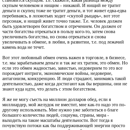
становится скупцом. Т.е. скажите, какая разница между
скупым человеком и нищим – никакой. И нищий не тратит
деньги и скупец тоже не тратит деньги, и тот живет едва-едва
перебиваясь, в лохмотьях ходит «скупой рыцарь», вот этот
персонаж, и нищий живет точно также. Т.е. человек должен
быть удовлетворен богатством и отречением. Он должен от
части богатства отрекаться в пользу кого-то, затем снова
увеличивать богатства, но снова отрекаться и снова
увеличивать в обмене, в любви, в развитии, т.е. под лежачий
камень вода не течет.
Вот этот любовный обмен очень важен в торговле, в бизнесе,
т.е. мы зарабатываем деньги и так же их тратим, это обмен. Но
если это обмен жадностью, завистью, недоверием то это все
порождает интриги, экономические войны, недоверие,
антагонизм, конкуренцию. И люди страдают, занимаясь такой
деятельностью, даже когда достигают как бы вершины, они не
знают куда идти, что делать с этим богатством.
Я же не могу съесть на миллион долларов обед, если я
миллиардер, мой желудок не вместит, мне как-то надо это по-
другому использовать. Мне нужно уже заботиться о благе
большого количества людей, социума, страны, мира -
выходить на такие масштабы деятельности. Вот тогда я
почувствую потоки как бы поддерживающей энергии просто