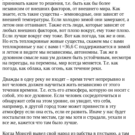
принимать какие то решения, т.е. быть как бы более
независим от внешних факторов, от внешнего мира. Как
знаете, есть такие существа – земноводные, они зависят от
внешней температуры. Если холодно зимой они замерзают, а
летом они оттаивают. Также есть люди, которые зависят от
любых внешних факторов, вот плохо вокруг, ему тоже плохо.
Если лучше вокруг ему тоже. Вот как погода, так же и они.
Но есть теплокровные живые существа, скажем мы с вами
теплокровные у нас с вами t =36,6 С поддерживается и зимой
и летом и видите мы независимы, автономны. Так же в
духовном смысле наш ум должен быть устойчивым, несмотря
на переезды, на перемены, мир всегда меняется. Т.е. как
погода, как облака, как огонь, как течение реки.
Дважды в одну реку не входят – время течет непрерывно и
вот человек должен научиться жить независимо от этого
течения времени. Т.е. есть его атмосфера, которую он носит с
собой, это все духовное. Если человек сосредоточиться и
обнаружит себя на этом уровне, он увидит, что себя,
например, в другой город тоже может привнести в эту
атмосферу если она есть, если ее развить. Иначе у нас будет
ностальгия по тем местам, где мы хотя и страдали, уехали и
все же, кажется что там было лучше.
Когда Моисей вывел свой народ из рабства в пустыню, а там