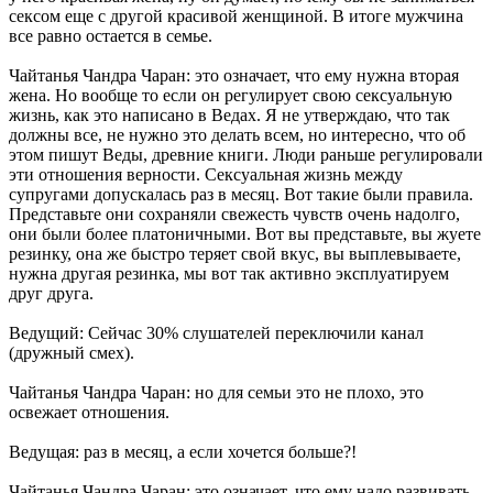
сексом еще с другой красивой женщиной. В итоге мужчина
все равно остается в семье.
Чайтанья Чандра Чаран: это означает, что ему нужна вторая
жена. Но вообще то если он регулирует свою сексуальную
жизнь, как это написано в Ведах. Я не утверждаю, что так
должны все, не нужно это делать всем, но интересно, что об
этом пишут Веды, древние книги. Люди раньше регулировали
эти отношения верности. Сексуальная жизнь между
супругами допускалась раз в месяц. Вот такие были правила.
Представьте они сохраняли свежесть чувств очень надолго,
они были более платоничными. Вот вы представьте, вы жуете
резинку, она же быстро теряет свой вкус, вы выплевываете,
нужна другая резинка, мы вот так активно эксплуатируем
друг друга.
Ведущий: Сейчас 30% слушателей переключили канал
(дружный смех).
Чайтанья Чандра Чаран: но для семьи это не плохо, это
освежает отношения.
Ведущая: раз в месяц, а если хочется больше?!
Чайтанья Чандра Чаран: это означает, что ему надо развивать