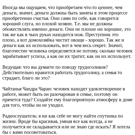
Иногда мы ощущаем, что приобретаем что-то ценнее, чем
деньги, значит, деньги должны быть заняты в этом процессе
приобретении счастья. Они сами по себе, как говорится
хороший слуга, но плохой хозяин. Т.е. мы не должны
обожествлять именно деньги. Они не плохие ни хорошие, это
так же как в чьих руках находится нож. Преступник это
плохо, а вот домохозяйка чистит овощи - хорошо. Так же и
деньги как их использовать, вот в чем весь секрет. Значит,
благочестие человека определяется не потому, сколько человек
зарабатывает успеха, а как он их тратит, как он их использует.
Ведущая: что вы думаете по поводу трудоголиков?
Действительно нравится работать трудоголику, а семья то
страдает, благо ли это?
Чайтанья Чандра Чаран: человек находит удовлетворение в
работе, может быть он разочарован в семье, поэтому он
прячется туда? Создайте ему благоприятную атмосферу в доме
для того, чтобы он не уходил.
Радиослушатель: я ни как себе не могу найти спутника по
жизни. Вроде бы красивая, умная все как всегда, а не
получается не складывается или не знаю где искать? Я хотела
бы с вами посоветоваться.