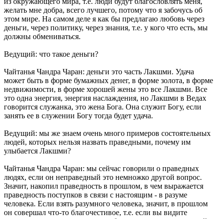
из окружающего мира, т.е. люди будут благословлять меня,
желать мне добра, всего лучшего, потому что я забочусь об
этом мире. На самом деле я как бы предлагаю любовь через
деньги, через политику, через знания, т.е. у кого что есть, мы
должны обмениваться.
Ведущий: что такое деньги?
Чайтанья Чандра Чаран: деньги это часть Лакшми. Удача
может быть в форме бумажных денег, в форме золота, в форме
недвижимости, в форме хорошей жены это все Лакшми. Все
это одна энергия, энергия наслаждения, но Лакшми в Ведах
говорится служанка, это жена Бога. Она служит Богу, если
занять ее в служении Богу тогда будет удача.
Ведущий: мы же знаем очень много примеров состоятельных
людей, которых нельзя назвать праведными, почему им
улыбается Лакшми?
Чайтанья Чандра Чаран: мы сейчас говорили о праведных
людях, если он неправедный это немножко другой вопрос.
Значит, накопил праведность в прошлом, в чем выражается
праведность поступков в связи с настоящим - в разуме
человека. Если взять разумного человека, значит, в прошлом
он совершал что-то благочестивое, т.е. если вы видите