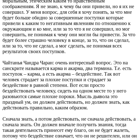
моральным, этическим каким то нравственным
соображениям. Я не знаю, к чему бы они привели, но я их не
совершил. У меня вопрос, для себя я хочу понять, за что мне
будет больше обидно за совершенные поступки которые
привели к каким то негативным явлениям по отношению к
окружающим и ко мне, или за то что я не совершил, но мог
совершить, не понимая к чему они могли бы привести. За что
будет более страшно человеку в конце, за то, что он сделал,
или за то, что не сделал, а мог сделать, не понимая всех
результатов своих поступков.
Чайтанья Чандра Чаран: очень интересный вопрос. Это на
санскрите называется карма и акарма, два термина. Т.е. есть
поступок – карма, а есть акарма – бездействие. Так вот
человек страдает за плохие поступки и страдает за
бездействие в равной степени. Вот если просто
бездействовать человеку, сидеть на одном месте то у него
разовьются самые плохие пороки. Мысль дьявола это
праздный ум, он должен действовать, но должен знать, как
действовать правильно, каким образом.
Сначала знать, а потом действовать, не сначала действовать, а
сначала знать. Он должен вначале получить знания, тогда
такая деятельность принесет ему благо, он не будет жалеть,
потому что бездействие означает, что он не решителен, или он