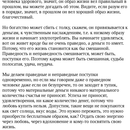
человека здорового, значит, он образ жизни вел правильный в
прошлом, вы можете догадать об этом. Видите, если разум его
в порядке, значит, в прошлом он вел хороший образ жизни,
благочестивый.
Но богатство может сбить с толку, скажем, он привязывается к
деньгам, к чувственным наслаждениям, т.е. к низкому образу
жизни и начинает злоупотреблять. Вы начинаете удивляться,
вот он живет вроде бы не очень праведно, а деньги то имеет.
Потому, что его жизнь становится как бы смешанной.
Праведность и неправедность смешивается, может быть,
поступки его. Поэтому карма может быть смешанная, судьба
полосатая, удача, неудача.
Мы делаем праведные и неправедные поступки
одновременно, но если мы говорим даже о праведном
человеке даже если он безупречен, то он заходит в тупик,
потому что материальные деньги никакого материального
количества счастья не приносят. Успеха не приносят,
удовлетворения, ни какое количество денег, потому что
любовь купить нельзя. Допустим, такие вещи не покупаются
как свет солнца, вкус воды. Это нужно пережить, это нужно
приобрести бесплатным образом, как? Отдать свою энергию
через любовь, через вдохновение и кому-то посвятить свою
жизнь.