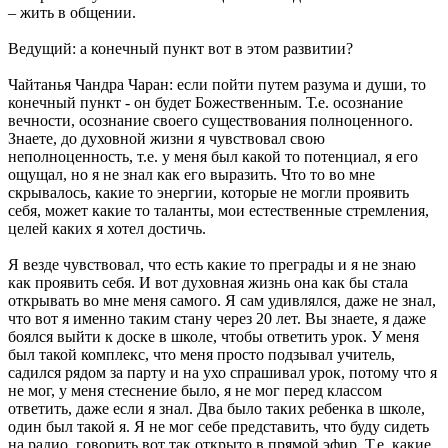
– жить в общении.
Ведущий: а конечный пункт вот в этом развитии?
Чайтанья Чандра Чаран: если пойти путем разума и души, то
конечный пункт - он будет Божественным. Т.е. осознание
вечности, осознание своего существования полноценного.
Знаете, до духовной жизни я чувствовал свою
неполноценность, т.е. у меня был какой то потенциал, я его
ощущал, но я не знал как его выразить. Что то во мне
скрывалось, какие то энергии, которые не могли проявить
себя, может какие то таланты, мои естественные стремления,
целей каких я хотел достичь.
Я везде чувствовал, что есть какие то преграды и я не знаю
как проявить себя. И вот духовная жизнь она как бы стала
открывать во мне меня самого. Я сам удивлялся, даже не знал,
что вот я именно таким стану через 20 лет. Вы знаете, я даже
боялся выйти к доске в школе, чтобы ответить урок. У меня
был такой комплекс, что меня просто подзывал учитель,
садился рядом за парту и на ухо спрашивал урок, потому что я
не мог, у меня стеснение было, я не мог перед классом
ответить, даже если я знал. Два было таких ребенка в школе,
один был такой я. Я не мог себе представить, что буду сидеть
на радио, говорить вот так открыто в прямой эфир. Т.е. какие