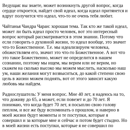
Ведущая: вы знаете, может возникнуть другой вопрос, когда
сердце откроется, найдет свой идеал, когда идеал притянется и
вдруг получится что идеал, что-то не очень тебя любит.
Чайтанья Чандра Чаран: хорошая тема. Так кто же такой идеал,
может ли быть идеал просто человек, вот это интересный
вопрос который рассматривается в этом знании. Потому что
если говорить о духовной жизни, то идеал вообще, это значит
что-то Божественное. Т.е. мы идеализируем человека,
обожествляем его, значит это что-то Божественное. А вот что
это такое Божественно, может не определится в нашем
сознании, поэтому мы ищем, мы верим или не верим, но
скажем на сколько высоко мы можем мыслить, насколько наш
ум, наши желания могут возвыситься, до какой степени свою
цель в жизни можем поднять, вот от этого зависит какую
любовь мы найдем.
Радиослушатель: У меня вопрос. Мне 40 лет, я надеюсь на то,
что доживу до 65, а может, если повезет и до 70 лет. Я
понимаю, что когда будет 70 лет, я посыплю свою голову
пеплом, и все же буду вспоминать о прошлом, и наверно в
моей жизни будут моменты и те поступки, которые я
совершил и за которые мне и сейчас и потом будет стыдно. Но
в моей жизни есть поступки, которые я не совершил по