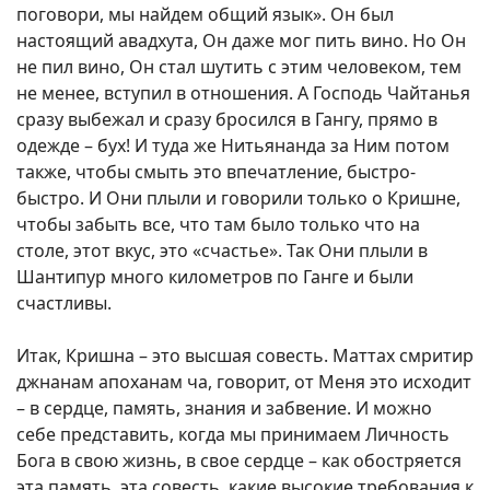
поговори, мы найдем общий язык». Он был
настоящий авадхута, Он даже мог пить вино. Но Он
не пил вино, Он стал шутить с этим человеком, тем
не менее, вступил в отношения. А Господь Чайтанья
сразу выбежал и сразу бросился в Гангу, прямо в
одежде – бух! И туда же Нитьянанда за Ним потом
также, чтобы смыть это впечатление, быстро-
быстро. И Они плыли и говорили только о Кришне,
чтобы забыть все, что там было только что на
столе, этот вкус, это «счастье». Так Они плыли в
Шантипур много километров по Ганге и были
счастливы.
Итак, Кришна – это высшая совесть. Маттах смритир
джнанам апоханам ча, говорит, от Меня это исходит
– в сердце, память, знания и забвение. И можно
себе представить, когда мы принимаем Личность
Бога в свою жизнь, в свое сердце – как обостряется
эта память, эта совесть, какие высокие требования к