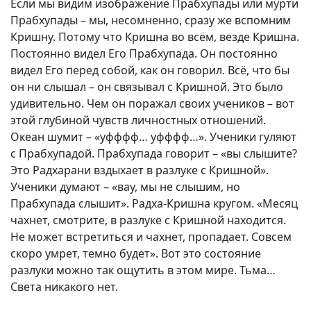
Если мы видим изображение Прабхупады или мурти
Прабхупады – мы, несомненно, сразу же вспомним
Кришну. Потому что Кришна во всём, везде Кришна.
Постоянно видел Его Прабхупада. Он постоянно
видел Его перед собой, как он говорил. Всё, что бы
он ни слышал – он связывал с Кришной. Это было
удивительно. Чем он поражал своих учеников – вот
этой глубиной чувств личностных отношений.
Океан шумит – «уфффф… уфффф…». Ученики гуляют
с Прабхупадой. Прабхупада говорит – «вы слышите?
Это Радхарани вздыхает в разлуке с Кришной».
Ученики думают – «вау, мы не слышим, но
Прабхупада слышит». Радха-Кришна кругом. «Месяц
чахнет, смотрите, в разлуке с Кришной находится.
Не может встретиться и чахнет, пропадает. Совсем
скоро умрет, темно будет». Вот это состояние
разлуки можно так ощутить в этом мире. Тьма…
Света никакого нет.