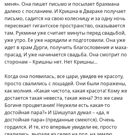
меня». Она пишет письмо и посылает брахмана
далеко с посланием. И Кришна в Двараке получает
письмо, садится на свою колесницу и за одну ночь
пересекает гигантское пространство, оказывается
там. Рукмини уже считает минуты перед свадьбой,
уже утро. Ее уже нарядили и подготовили. Она уже
идет в храм Дурги, получить благословения и маха-
прасад. И уже начинается свадьба. Она смотрит по
сторонам – Кришны нет. Нет Кришны…
Когда она появилась, все цари, увидев ее красоту,
просто свалились с лошадей. Они были поражены,
как молния. «Какая чистота, какая красота! Кому же
достается такая невеста, такая жена? Это же сама
Богиня процветания! Неужели есть какая-то
достойная пара?» И Шишупал думал – «да, я
достойная пара» (преданные смеются). Очень
гордился. И те, кто впервые увидели ее, просто
свалились, выпали из седел на пол, на землю,