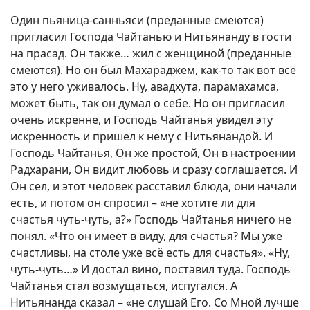
Один пьяница-санньяси (преданные смеются)
пригласил Господа Чайтанью и Нитьянанду в гости
на прасад. Он также… жил с женщиной (преданные
смеются). Но он был Махараджем, как-то так вот всё
это у него уживалось. Ну, авадхута, парамахамса,
может быть, так он думал о себе. Но он пригласил
очень искренне, и Господь Чайтанья увидел эту
искренность и пришел к нему с Нитьянандой. И
Господь Чайтанья, Он же простой, Он в настроении
Радхарани, Он видит любовь и сразу соглашается. И
Он сел, и этот человек расставил блюда, они начали
есть, и потом он спросил – «не хотите ли для
счастья чуть-чуть, а?» Господь Чайтанья ничего не
понял. «Что он имеет в виду, для счастья? Мы уже
счастливы, на столе уже всё есть для счастья». «Ну,
чуть-чуть…» И достал вино, поставил туда. Господь
Чайтанья стал возмущаться, испугался. А
Нитьянанда сказал – «не слушай Его. Со Мной лучше