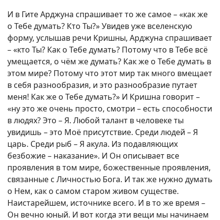
И в Гите Арджуна спрашивает то же самое – «как же
о Тебе думать? Кто Ты?» Увидев уже вселенскую
форму, услышав речи Кришны, Арджуна спрашивает
– «кто Ты? Как о Тебе думать? Потому что в Тебе всё
умещается, о чём же думать? Как же о Тебе думать в
этом мире? Потому что этот мир так много вмещает
в себя разнообразия, и это разнообразие путает
меня! Как же о Тебе думать?» И Кришна говорит –
«ну это же очень просто, смотри – есть способности
в людях? Это – Я. Любой талант в человеке ты
увидишь – это Моё присутствие. Среди людей – Я
царь. Среди рыб – Я акула. Из подавляющих
безбожие – наказание». И Он описывает все
проявления в том мире, божественные проявления,
связанные с Личностью Бога. И так же нужно думать
о Нем, как о самом старом живом существе.
Наистарейшем, источнике всего. И в то же время –
Он вечно юный. И вот когда эти вещи мы начинаем