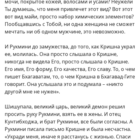
мочи, покрытое кожей, волосами и усами? Неужели
Ты думаешь, что меня привлечет этот вид? Вот этот
вот вид майи, просто набор химических элементов?
Пообщавшись с Тобой, ни одна женщина не сможет
мечтать ни об одном мужчине, это невозможно.
И Рукмини до замужества, до того, как Кришна украл
ее, молилась. Она просто слышала о Кришне,
никогда не видела Его, просто слышала о Кришне.
Его имя, Его форму, Его качества, Его славу. То, о чем
пишет Бхагаватам, то, о чем Кришна в Бхагавад-Гите
говорит. Она услышала это и подумала – «никто
другой мне не нужен».
Шишупала, великий царь, великий демон решил
просить руку Рукмини, взять ее в жены. И отец
Кунтибходжа, и брат Рукмини, все были согласны. А
Рукмини писала письмо Кришне и была несчастна.
«Укради меня, иначе я расстанусь с жизнью. Спаси