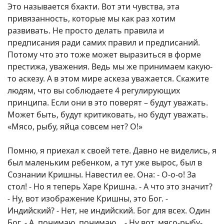
Это называется бхакти. Вот эти чувства, эта
привязанность, которые мы как раз хотим
развивать. Не просто делать правила и
предписания ради самих правил и предписаний.
Потому что это тоже может выразиться в форме
престижа, уважения. Ведь мы же принимаем какую-
то аскезу. А в этом мире аскеза уважается. Скажите
людям, что вы соблюдаете 4 регулирующих
принципа. Если они в это поверят – будут уважать.
Может быть, будут критиковать, но будут уважать.
«Мясо, рыбу, яйца совсем нет? О!»
Помню, я приехал к своей тете. Давно не виделись, я
был маленьким ребенком, а тут уже вырос, был в
Сознании Кришны. Навестил ее. Она: - О-о-о! За
стол! - Но я теперь Харе Кришна. - А что это значит?
- Ну, вот изображение Кришны, это Бог. -
Индийский? - Нет, не индийский. Бог для всех. Один
Бог. - А, понимаю, понимаю… - Ну вот, мясо-рыбу-