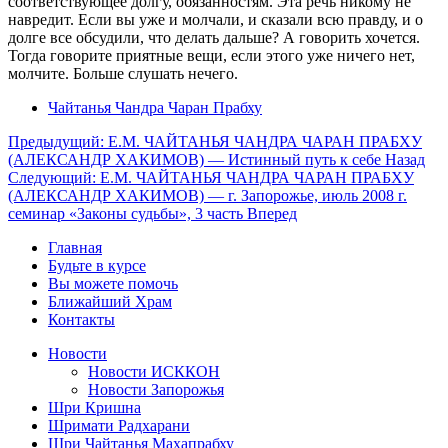
соответствующее долгу, обязанностям. Эта речь никому не
навредит. Если вы уже и молчали, и сказали всю правду, и о
долге все обсудили, что делать дальше? А говорить хочется.
Тогда говорите приятные вещи, если этого уже ничего нет,
молчите. Больше слушать нечего.
Чайтанья Чандра Чаран Прабху
Предыдущий: Е.М. ЧАЙТАНЬЯ ЧАНДРА ЧАРАН ПРАБХУ
(АЛЕКСАНДР ХАКИМОВ) — Истинный путь к себе
Назад
Следующий: Е.М. ЧАЙТАНЬЯ ЧАНДРА ЧАРАН ПРАБХУ
(АЛЕКСАНДР ХАКИМОВ) — г. Запорожье, июль 2008 г.
семинар «Законы судьбы», 3 часть
Вперед
Главная
Будьте в курсе
Вы можете помочь
Ближайший Храм
Контакты
Новости
Новости ИСККОН
Новости Запорожья
Шри Кришна
Шримати Радхарани
Шри Чайтанья Махапрабху