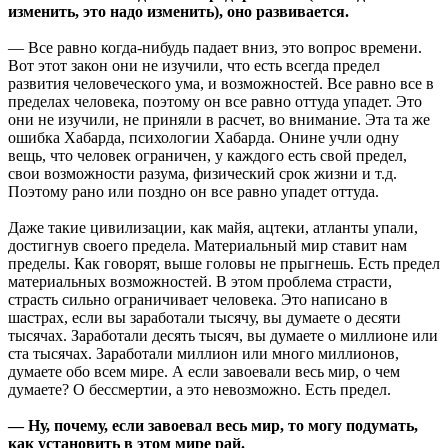
изменить, это надо изменить), оно развивается.
— Все равно когда-нибудь падает вниз, это вопрос времени.
Вот этот закон они не изучили, что есть всегда предел
развития человеческого ума, и возможностей. Все равно все в
пределах человека, поэтому он все равно оттуда упадет. Это
они не изучили, не приняли в расчет, во внимание. Эта та же
ошибка Хабарда, психологии Хабарда. Онине учли одну
вещь, что человек ограничен, у каждого есть свой предел,
свои возможности разума, физический срок жизни и т.д.
Поэтому рано или поздно он все равно упадет оттуда.
Даже такие цивилизации, как майя, ацтеки, атланты упали,
достигнув своего предела. Материальный мир ставит нам
пределы. Как говорят, выше головы не прыгнешь. Есть предел
материальных возможностей. В этом проблема страсти,
страсть сильно ограничивает человека. Это написано в
шастрах, если вы заработали тысячу, вы думаете о десяти
тысячах. Заработали десять тысяч, вы думаете о миллионе или
ста тысячах. Заработали миллион или много миллионов,
думаете обо всем мире. А если завоевали весь мир, о чем
думаете? О бессмертии, а это невозможно. Есть предел.
— Ну, почему, если завоевал весь мир, то могу подумать,
как установить в этом мире рай.