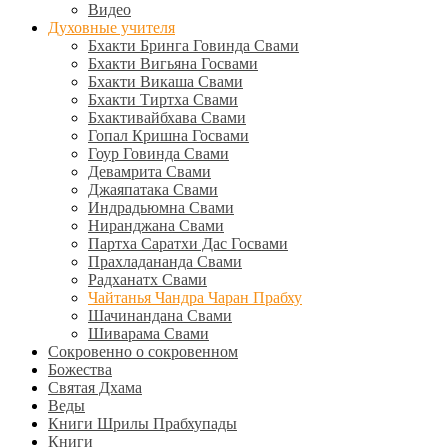
Видео
Духовные учителя
Бхакти Бринга Говинда Свами
Бхакти Вигьяна Госвами
Бхакти Викаша Свами
Бхакти Тиртха Свами
Бхактивайбхава Свами
Гопал Кришна Госвами
Гоур Говинда Свами
Девамрита Свами
Джаяпатака Свами
Индрадьюмна Свами
Ниранджана Свами
Партха Саратхи Дас Госвами
Прахладананда Свами
Радханатх Свами
Чайтанья Чандра Чаран Прабху
Шачинандана Свами
Шиварама Свами
Сокровенно о сокровенном
Божества
Святая Дхама
Веды
Книги Шрилы Прабхупады
Книги