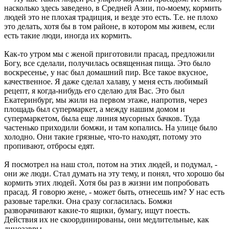
насколько здесь заведено, в Средней Азии, по-моему, кормить
людей это не плохая традиция, и везде это есть. Т.е. не плохо
это делать, хотя бы в том районе, в котором мы живем, если
есть такие люди, иногда их кормить.
Как-то утром мы с женой приготовили прасад, предложили
Богу, все сделали, получилась освященная пища. Это было
воскресенье, у нас был домашний пир. Все такое вкусное,
качественное. Я даже сделал халаву, у меня есть любимый
рецепт, я когда-нибудь его сделаю для Вас. Это был
Екатеринбург, мы жили на первом этаже, напротив, через
площадь был супермаркет, а между нашим домом и
супермаркетом, была еще линия мусорных бачков. Туда
частенько приходили бомжи, и там копались. На улице было
холодно. Они такие грязные, что-то находят, потому это
пропивают, отбросы едят.
Я посмотрел на наш стол, потом на этих людей, и подумал, -
они же люди. Стал думать на эту тему, и понял, что хорошо бы
кормить этих людей. Хотя бы раз в жизни им попробовать
прасад. Я говорю жене, - может быть, отнесешь им? У нас есть
разовые тарелки. Она сразу согласилась. Бомжи
разворачивают какие-то ящики, бумагу, ищут поесть.
Действия их не скоординированы, они медлительные, как
динозавры.