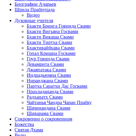
Биографии Ачарьев
Шрила Прабхупада
Видео
Духовные учителя
Бхакти Бринга Говинда Свами
Бхакти Вигьяна Госвами
Бхакти Викаша Свами
Бхакти Тиртха Свами
Бхактивайбхава Свами
Гопал Кришна Госвами
Гоур Говинда Свами
Девамрита Свами
Джаяпатака Свами
Индрадьюмна Свами
Ниранджана Свами
Партха Саратхи Дас Госвами
Прахладананда Свами
Радханатх Свами
Чайтанья Чандра Чаран Прабху
Шачинандана Свами
Шиварама Свами
Сокровенно о сокровенном
Божества
Святая Дхама
Веды