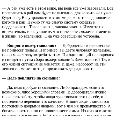
— А рай уже есть в этом мире, вы ведь все уже завоевали. Все
превращать в рай вам будет не выгодно, для кого-то же нужен
будет и ад. Вы управляете в этом мире, кого-то в ад пошлете,
кого-то в рай. Нужно ту же самую систему создать и
поддерживать. Такова жизнь, таковы законы. Изучите их
внимательно, и вы увидите, что ничего не сможете изменить
в жизни, во вселенной. Она уже совершенно устроена.
— Вопрос о пожертвованиях
— Добродетель в невежестве
не принесет пользы. Например, вы даете человеку желаемое,
но он может злоупотребить этим. Ни один нищий не поднялся
из нищеты путем сбора пожертвований. Заметили это? Т.е. в
его жизни ситуация не меняется. И даже, наоборот, на эти
деньги он может пить, и продолжать деградировать.
— Цель повлиять на сознание?
— Да, цель пробудить сознание. Либо прасадом, если это
возможно, либо хорошими словами. В добродетели нужно
проявлять заботу, чтобы люди чувствовали это на себе, и
постепенно переняли это качество. Нищие люди становятся
постепенно добрыми людьми, вот в чем их преимущество. А
богатые постепенно становятся жестокими. Из жизни в жизнь
они меняются ролями. Богатые учатся давать пожертвования,