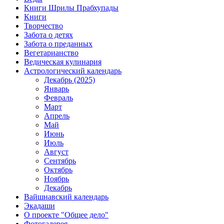
Книги Шрилы Прабхупады
Книги
Творчество
Забота о детях
Забота о преданных
Вегетарианство
Ведическая кулинария
Астрологический календарь
Декабрь (2025)
Январь
Февраль
Март
Апрель
Май
Июнь
Июль
Август
Сентябрь
Октябрь
Ноябрь
Декабрь
Вайшнавский календарь
Экадаши
О проекте "Общее дело"
Фотогалерея