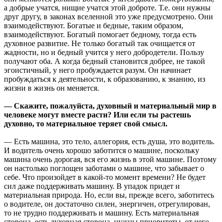
а добрые учатся, нищие учатся этой доброте. Т.е. они нужны
друг другу, в законах вселенной это уже предусмотрено. Они
взаимодействуют. Богатые и бедные, таким образом,
взаимодействуют. Богатый помогает бедному, тогда есть
духовное развитие. Не только богатый так очищается от
жадности, но и бедный учится у него добродетели. Пользу
получают оба. А когда бедный становится добрее, не такой
эгоистичный, у него пробуждается разум. Он начинает
пробуждаться к деятельности, к образованию, к знанию, из
жизни в жизнь он меняется.
— Скажите, пожалуйста, духовный и материальный мир в
человеке могут вместе расти? Или если ты растешь
духовно, то материальное теряет свой смысл.
— Есть машина, это тело, аллегория, есть душа, это водитель.
И водитель очень хорошо заботится о машине, поскольку
машина очень дорогая, вся его жизнь в этой машине. Поэтому
он настолько поглощен заботами о машине, что забывает о
себе. Что произойдет в какой-то момент времени? Не будет
сил даже поддерживать машину. В упадок придет и
материальная природа. Но, если вы, прежде всего, заботитесь
о водителе, он достаточно силен, энергичен, отрегулирован,
то не трудно поддерживать и машину. Есть материальная
сторона, есть духовная сторона, нужны приоритеты, от чего