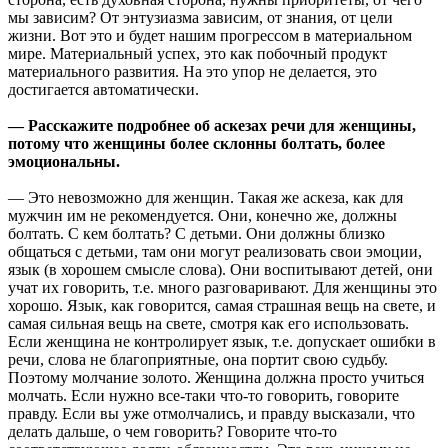
мы зависим? От энтузиазма зависим, от знания, от цели
жизни. Вот это и будет нашим прогрессом в материальном
мире. Материальный успех, это как побочный продукт
материального развития. На это упор не делается, это
достигается автоматически.
— Расскажите подробнее об аскезах речи для женщины,
потому что женщины более склонны болтать, более
эмоциональны.
— Это невозможно для женщин. Такая же аскеза, как для
мужчин им не рекомендуется. Они, конечно же, должны
болтать. С кем болтать? С детьми. Они должны близко
общаться с детьми, там они могут реализовать свои эмоции,
язык (в хорошем смысле слова). Они воспитывают детей, они
учат их говорить, т.е. много разговаривают. Для женщины это
хорошо. Язык, как говорится, самая страшная вещь на свете, и
самая сильная вещь на свете, смотря как его использовать.
Если женщина не контролирует язык, т.е. допускает ошибки в
речи, слова не благоприятные, она портит свою судьбу.
Поэтому молчание золото. Женщина должна просто учиться
молчать. Если нужно все-таки что-то говорить, говорите
правду. Если вы уже отмолчались, и правду высказали, что
делать дальше, о чем говорить? Говорите что-то