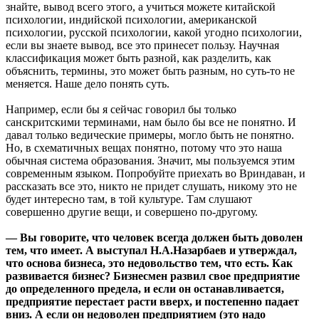
знайте, вывод всего этого, а учиться можете китайской
психологии, индийской психологии, американской
психологии, русской психологии, какой угодно психологии,
если вы знаете вывод, все это принесет пользу. Научная
классификация может быть разной, как разделить, как
объяснить, термины, это может быть разным, но суть-то не
меняется. Наше дело понять суть.
Например, если бы я сейчас говорил бы только
санскритскими терминами, нам было бы все не понятно. И
давал только ведические примеры, могло быть не понятно.
Но, в схематичных вещах понятно, потому что это наша
обычная система образования. Значит, мы пользуемся этим
современным языком. Попробуйте приехать во Вриндаван, и
рассказать все это, никто не придет слушать, никому это не
будет интересно там, в той культуре. Там слушают
совершенно другие вещи, и совершено по-другому.
— Вы говорите, что человек всегда должен быть доволен
тем, что имеет. А выступал Н.А.Назарбаев и утверждал,
что основа бизнеса, это недовольство тем, что есть. Как
развивается бизнес? Бизнесмен развил свое предприятие
до определенного предела, и если он останавливается,
предприятие перестает расти вверх, и постепенно падает
вниз. А если он недоволен предприятием (это надо