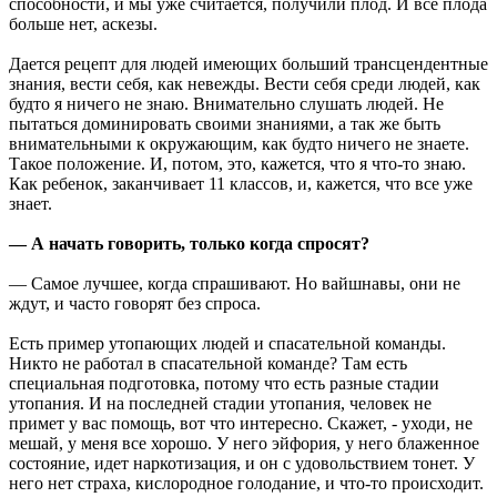
способности, и мы уже считается, получили плод. И все плода
больше нет, аскезы.
Дается рецепт для людей имеющих больший трансцендентные
знания, вести себя, как невежды. Вести себя среди людей, как
будто я ничего не знаю. Внимательно слушать людей. Не
пытаться доминировать своими знаниями, а так же быть
внимательными к окружающим, как будто ничего не знаете.
Такое положение. И, потом, это, кажется, что я что-то знаю.
Как ребенок, заканчивает 11 классов, и, кажется, что все уже
знает.
— А начать говорить, только когда спросят?
— Самое лучшее, когда спрашивают. Но вайшнавы, они не
ждут, и часто говорят без спроса.
Есть пример утопающих людей и спасательной команды.
Никто не работал в спасательной команде? Там есть
специальная подготовка, потому что есть разные стадии
утопания. И на последней стадии утопания, человек не
примет у вас помощь, вот что интересно. Скажет, - уходи, не
мешай, у меня все хорошо. У него эйфория, у него блаженное
состояние, идет наркотизация, и он с удовольствием тонет. У
него нет страха, кислородное голодание, и что-то происходит.