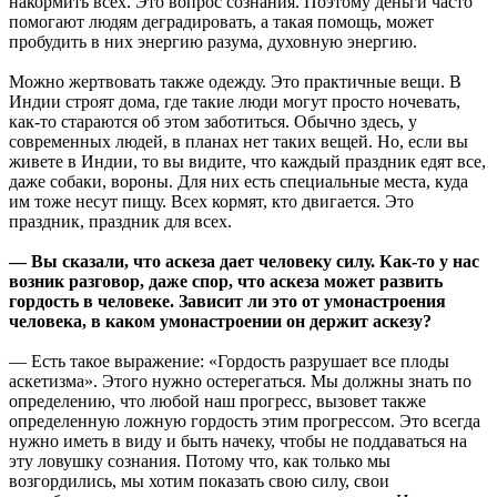
накормить всех. Это вопрос сознания. Поэтому деньги часто
помогают людям деградировать, а такая помощь, может
пробудить в них энергию разума, духовную энергию.
Можно жертвовать также одежду. Это практичные вещи. В
Индии строят дома, где такие люди могут просто ночевать,
как-то стараются об этом заботиться. Обычно здесь, у
современных людей, в планах нет таких вещей. Но, если вы
живете в Индии, то вы видите, что каждый праздник едят все,
даже собаки, вороны. Для них есть специальные места, куда
им тоже несут пищу. Всех кормят, кто двигается. Это
праздник, праздник для всех.
— Вы сказали, что аскеза дает человеку силу. Как-то у нас
возник разговор, даже спор, что аскеза может развить
гордость в человеке. Зависит ли это от умонастроения
человека, в каком умонастроении он держит аскезу?
— Есть такое выражение: «Гордость разрушает все плоды
аскетизма». Этого нужно остерегаться. Мы должны знать по
определению, что любой наш прогресс, вызовет также
определенную ложную гордость этим прогрессом. Это всегда
нужно иметь в виду и быть начеку, чтобы не поддаваться на
эту ловушку сознания. Потому что, как только мы
возгордились, мы хотим показать свою силу, свои