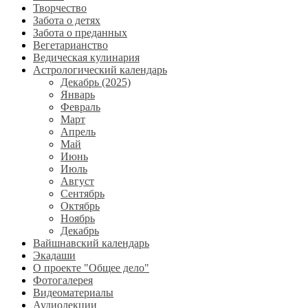
Творчество
Забота о детях
Забота о преданных
Вегетарианство
Ведическая кулинария
Астрологический календарь
Декабрь (2025)
Январь
Февраль
Март
Апрель
Май
Июнь
Июль
Август
Сентябрь
Октябрь
Ноябрь
Декабрь
Вайшнавский календарь
Экадаши
О проекте "Общее дело"
Фотогалерея
Видеоматериалы
Аудиолекции