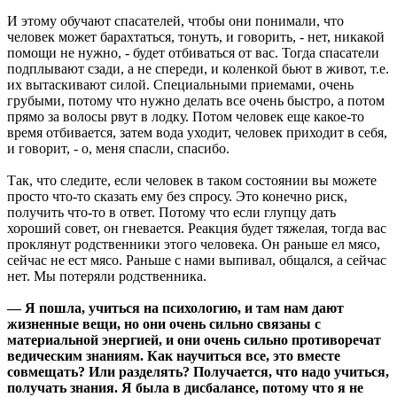
И этому обучают спасателей, чтобы они понимали, что
человек может барахтаться, тонуть, и говорить, - нет, никакой
помощи не нужно, - будет отбиваться от вас. Тогда спасатели
подплывают сзади, а не спереди, и коленкой бьют в живот, т.е.
их вытаскивают силой. Специальными приемами, очень
грубыми, потому что нужно делать все очень быстро, а потом
прямо за волосы рвут в лодку. Потом человек еще какое-то
время отбивается, затем вода уходит, человек приходит в себя,
и говорит, - о, меня спасли, спасибо.
Так, что следите, если человек в таком состоянии вы можете
просто что-то сказать ему без спросу. Это конечно риск,
получить что-то в ответ. Потому что если глупцу дать
хороший совет, он гневается. Реакция будет тяжелая, тогда вас
проклянут родственники этого человека. Он раньше ел мясо,
сейчас не ест мясо. Раньше с нами выпивал, общался, а сейчас
нет. Мы потеряли родственника.
— Я пошла, учиться на психологию, и там нам дают
жизненные вещи, но они очень сильно связаны с
материальной энергией, и они очень сильно противоречат
ведическим знаниям. Как научиться все, это вместе
совмещать? Или разделять? Получается, что надо учиться,
получать знания. Я была в дисбалансе, потому что я не