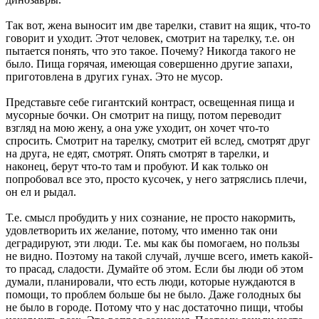
Так вот, жена выносит им две тарелки, ставит на ящик, что-то
говорит и уходит. Этот человек, смотрит на тарелку, т.е. он
пытается понять, что это такое. Почему? Никогда такого не
было. Пища горячая, имеющая совершенно другие запахи,
приготовлена в других гунах. Это не мусор.
Представьте себе гигантский контраст, освещенная пища и
мусорные бочки. Он смотрит на пищу, потом переводит
взгляд на мою жену, а она уже уходит, он хочет что-то
спросить. Смотрит на тарелку, смотрит ей вслед, смотрят друг
на друга, не едят, смотрят. Опять смотрят в тарелки, и
наконец, берут что-то там и пробуют. И как только он
попробовал все это, просто кусочек, у него затряслись плечи,
он ел и рыдал.
Т.е. смысл пробудить у них сознание, не просто накормить,
удовлетворить их желание, потому, что именно так они
деградируют, эти люди. Т.е. мы как бы помогаем, но пользы
не видно. Поэтому на такой случай, лучше всего, иметь какой-
то прасад, сладости. Думайте об этом. Если бы люди об этом
думали, планировали, что есть люди, которые нуждаются в
помощи, то проблем больше бы не было. Даже голодных бы
не было в городе. Потому что у нас достаточно пищи, чтобы