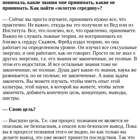
понимала, какие знания мне принимать, какие не
принимать. Как найти «золотую середину»?
— Сейчас вы просто изучаете, принимать нужно все, что
практично. Не важно, откуда вы это получили из Вед или из
Института. Все, что полезно, все, что практично, принимаете.
Важно не слушать ложные теории, не воспринимать их
близко к сердцу. Скажем, Фрейд издал теорию, но она
работает на определенном уровне. Он изучил все сексуальные
энергии, и они работают, как он говорит. Просто он не знал о
других энергиях, т.е. его знания не законченные, не полные. В
этом его недостаток. И все остальные знания тоже не
законченные, не полные. Душа дает какие-то знания, наука же
развивается, но не полные, не законченные. А ваша задача
закончить. Вы можете изучать, чтобы иметь опыт этой
культуры, этой науки, в которой вы живете, чтобы затем
закончить, добавить конечную цель, концепцию, выводы,
шастры.
— Свою цель?
— Высшую цель. Т.е. сам процесс познания не является не
опасным, не безопасным, а опасен или безопасен вывод. Пока
вы в процессе познания этого не видно, но как только вы
делаете вывод, это уже может принести последствия. Так что