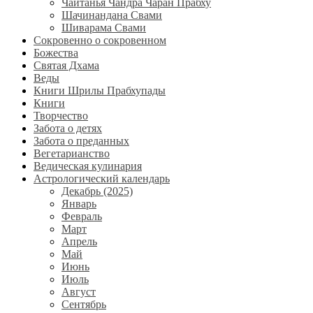
Чайтанья Чандра Чаран Прабху
Шачинандана Свами
Шиварама Свами
Сокровенно о сокровенном
Божества
Святая Дхама
Веды
Книги Шрилы Прабхупады
Книги
Творчество
Забота о детях
Забота о преданных
Вегетарианство
Ведическая кулинария
Астрологический календарь
Декабрь (2025)
Январь
Февраль
Март
Апрель
Май
Июнь
Июль
Август
Сентябрь