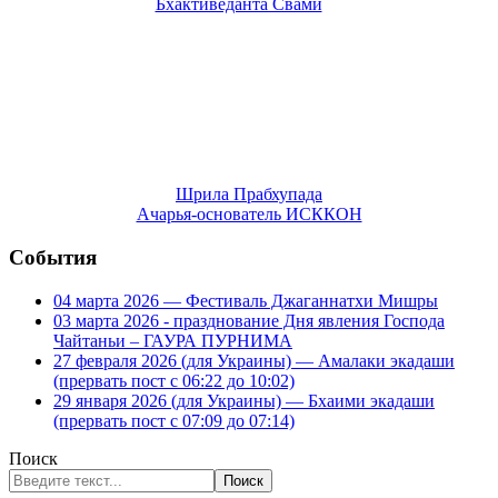
Шрила Прабхупада
Ачарья-основатель ИСККОН
События
04 марта 2026 — Фестиваль Джаганнатхи Мишры
03 марта 2026 - празднование Дня явления Господа
Чайтаньи – ГАУРА ПУРНИМА
27 февраля 2026 (для Украины) — Амалаки экадаши
(прервать пост с 06:22 до 10:02)
29 января 2026 (для Украины) — Бхаими экадаши
(прервать пост с 07:09 до 07:14)
Поиск
Поиск