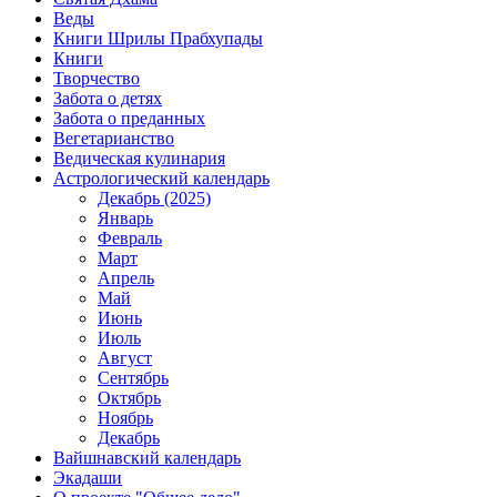
Веды
Книги Шрилы Прабхупады
Книги
Творчество
Забота о детях
Забота о преданных
Вегетарианство
Ведическая кулинария
Астрологический календарь
Декабрь (2025)
Январь
Февраль
Март
Апрель
Май
Июнь
Июль
Август
Сентябрь
Октябрь
Ноябрь
Декабрь
Вайшнавский календарь
Экадаши