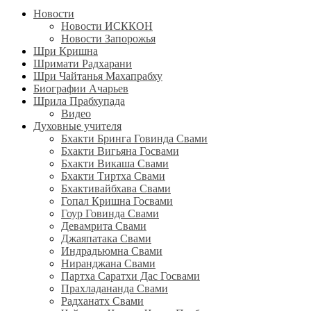
Новости
Новости ИСККОН
Новости Запорожья
Шри Кришна
Шримати Радхарани
Шри Чайтанья Махапрабху
Биографии Ачарьев
Шрила Прабхупада
Видео
Духовные учителя
Бхакти Бринга Говинда Свами
Бхакти Вигьяна Госвами
Бхакти Викаша Свами
Бхакти Тиртха Свами
Бхактивайбхава Свами
Гопал Кришна Госвами
Гоур Говинда Свами
Девамрита Свами
Джаяпатака Свами
Индрадьюмна Свами
Ниранджана Свами
Партха Саратхи Дас Госвами
Прахладананда Свами
Радханатх Свами