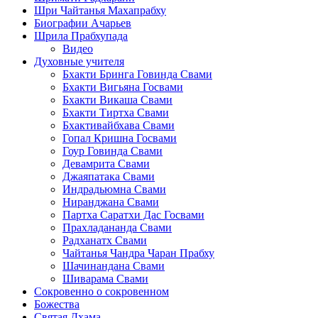
Шри Чайтанья Махапрабху
Биографии Ачарьев
Шрила Прабхупада
Видео
Духовные учителя
Бхакти Бринга Говинда Свами
Бхакти Вигьяна Госвами
Бхакти Викаша Свами
Бхакти Тиртха Свами
Бхактивайбхава Свами
Гопал Кришна Госвами
Гоур Говинда Свами
Девамрита Свами
Джаяпатака Свами
Индрадьюмна Свами
Ниранджана Свами
Партха Саратхи Дас Госвами
Прахладананда Свами
Радханатх Свами
Чайтанья Чандра Чаран Прабху
Шачинандана Свами
Шиварама Свами
Сокровенно о сокровенном
Божества
Святая Дхама