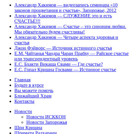
Александр Хакимов — видеозапись семинара «10
законов процветания и счастья», Запорожье, 2012
Александр Хакимов — СЛУЖЕНИЕ это и есть
СЧАСТЬЕ!!!
Александр Хакимов — Счастье – это синоним любви.
Мы обязательно будем счастливы!
Александр Хакимов — Четыре аспекта здоровья и
счастья
Джон Фэйворс — Источник истинного счастья
Е.М. Чайтанья Чандра Чаран Прабху — Райское счастье
или трансцендентный уровень
Е.С. Бхакти Викаша Свами — Где счастье?
Е.С. Гопал Кришна Госвами — Истинное счастье
Главная
Будьте в курсе
Вы можете помочь
Ближайший Храм
Контакты
Новости
Новости ИСККОН
Новости Запорожья
Шри Кришна
Шримати Радхарани