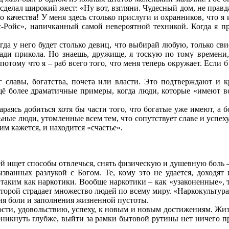
и сделал широкий жест: «Ну вот, взгляни. Чудесный дом, не прав
 качества! У меня здесь столько прислуги и охранников, что я и
-Ройс», напичканный самой невероятной техникой. Когда я пр
гда у него будет столько девиц, что выбирай любую, только св
ади прикола. Но знаешь, дружище, я тоскую по тому времени,
потому что я – раб всего того, что меня теперь окружает. Если 
г славы, богатства, почета или власти. Это подтверждают и 
ещё более драматичные примеры, когда люди, которые «имеют в
раясь добиться хотя бы части того, что богатые уже имеют, а 
льные люди, утомленные всем тем, что сопутствует славе и успе
м кажется, и находится «счастье».
ей ищет способы отвлечься, снять физическую и душевную боль 
званных разлукой с Богом. Те, кому это не удается, доходят
, таким как наркотики. Вообще наркотики – как «узаконенные», 
торой страдает множество людей по всему миру. «Наркокультура
ия боли и заполнения жизненной пустоты.
дости, удовольствию, успеху, к новым и новым достижениям. Жи
оникнуть глубже, выйти за рамки бытовой рутины нет ничего пр
.