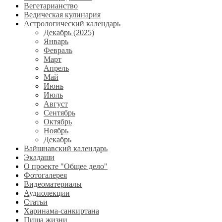
Вегетарианство
Ведическая кулинария
Астрологический календарь
Декабрь (2025)
Январь
Февраль
Март
Апрель
Май
Июнь
Июль
Август
Сентябрь
Октябрь
Ноябрь
Декабрь
Вайшнавский календарь
Экадаши
О проекте "Общее дело"
Фотогалерея
Видеоматериалы
Аудиолекции
Статьи
Харинама-санкиртана
Пища жизни