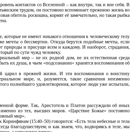
ровень контактов со Вселенной – как внутри, так и вне себя. В
стьянским трудом, он постоянно вспоминает прежнюю жизнь во
ая обитель роскошна, кормят её замечательно, но такая рыбка
ена.
е, которые не имеют никакого отношения к человеческому телу
е мечты о бессмертии. Откуда берутся подобные мечты, если
т природы и присущи всем и каждому. И наоборот, страдания,
торый по сути чужд человеку.
риальный мир – не их родной дом, не их естественная среда
ыть их душа, в чьем «подсознании» хранятся воспоминания об
ый царил в прежней жизни. И эти воспоминания о воистину
риальном мире, и, разумеется, такие сравнения неизменно
, того полнейшего удовлетворения, которое люди уже испытали,
ьменной форме. Так, Аристотель и Платон рассуждали об иных
т именно из тех, высших миров. «Царствие Божье» постоянно
ховный мир».
 Коринфянам (15:40–50) говорится: «Есть тела небесные и тела
да благодушествуем; и как знаем, что, водворяясь в теле, мы
енно, а невидимое вечно».