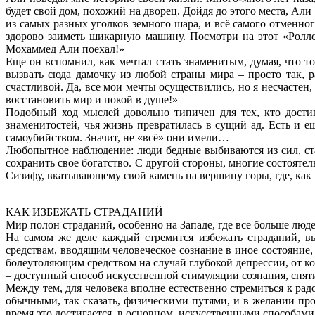
будет свой дом, похожий на дворец. Дойдя до этого места, Ал
из самых разных уголков земного шара, и всё самого отменного
здорово заиметь шикарную машину. Посмотри на этот «Роллс
Мохаммед Али поехал!»
Еще он вспомнил, как мечтал стать знаменитым, думая, что то
вызвать сюда дамочку из любой страны мира – просто так, р
счастливой. Да, все мои мечты осуществились, но я несчастен, 
восстановить мир и покой в душе!»
Подобный ход мыслей довольно типичен для тех, кто дости
знаменитостей, чья жизнь превратилась в сущий ад. Есть и 
самоубийством. Значит, не «всё» они имели…
Любопытное наблюдение: люди бедные выбиваются из сил, ста
сохранить свое богатство. С другой стороны, многие состояте
Сизифу, вкатывающему свой камень на вершину горы, где, как и
КАК ИЗБЕЖАТЬ СТРАДАНИЙ
Мир полон страданий, особенно на Западе, где все больше люд
На самом же деле каждый стремится избежать страданий, вы
средствам, вводящим человеческое сознание в иное состояние
болеутоляющим средством на случай глубокой депрессии, от ко
– доступный способ искусственной стимуляции сознания, снят
Между тем, для человека вполне естественно стремиться к ра
обычными, так сказать, физическими путями, и в желании пр
время это достигается, в основном, искусственными способами