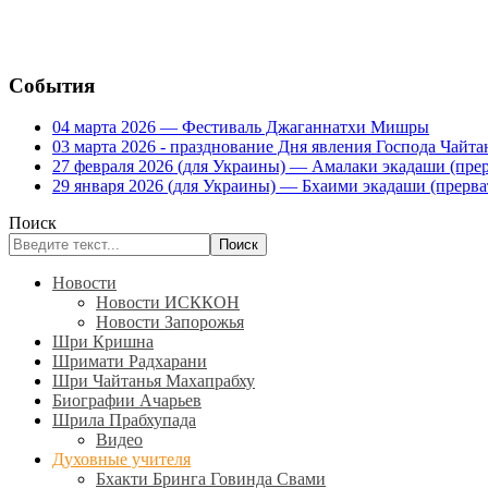
События
04 марта 2026 — Фестиваль Джаганнатхи Мишры
03 марта 2026 - празднование Дня явления Господа Ча
27 февраля 2026 (для Украины) — Амалаки экадаши (прерв
29 января 2026 (для Украины) — Бхаими экадаши (прервать
Поиск
Поиск
Новости
Новости ИСККОН
Новости Запорожья
Шри Кришна
Шримати Радхарани
Шри Чайтанья Махапрабху
Биографии Ачарьев
Шрила Прабхупада
Видео
Духовные учителя
Бхакти Бринга Говинда Свами