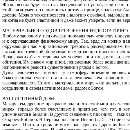
Жизнь всегда будет казаться бесцельной и пустой, если не пыт
этой связи уместно напомнить притчу о принце, волею судьб
дворце. Можно также провести аналогию с рыбкой, выловленно
никогда не будет счастливой и даже может умереть, если не вер
МАТЕРИАЛЬНОГО УДОВЛЕТВОРЕНИЯ НЕДОСТАТОЧНО
Любому здоровому, психически нормальному человеку присущи 
и к окружающему физическому миру. Так, вряд ли можно наз
окружающий нас мир заполонен тревогой, разочарованием, бо
вызванные тревогой, болезнями и смертью противоестественны,
Люди, каких бы материальных успехов они ни достигли, ост
обитания. Им знаком мир иной, неизмеримо более возвышенны
исполненном радости существовании рядом с Богом.
Душа человеческая помнит ту атмосферу неземной любви, к
божественном счастье стали для человека тем эталоном, 
разочаровывают. Ничто в материальном мире – ни деньги, ни в
когда жили в своем истинном доме, рядом с Богом.
ВАШ ИСТИННЫЙ ДОМ
Между тем, древние прекрасно знали, что этот мир для чело
мирах, гораздо более счастливых и приятных, чем тот, в к
упоминается в Библии. В других священных писаниях – таких 
Откроем Библию. В Первом послании Иоанн (2:15–17) призывает
земные… Плоть и кровь не могут наследовать Царствия Бога».
устранены от Господа». И ещё в том же послании (4:18): «Когд