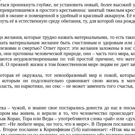
аться проникнуть глубже, не установить новый, более высокий у
ы превратившемся в простого крестьянина: занятый тяжелым кре
й в океане и помещенной в удобный и красивый аквариум. Её нов
нуть её в естественную среду обитания, ту, для которой она рожд
желания, которые трудно назвать материальными, то есть таки
вать материальным желание быть счастливым и здоровым или ж
лезнями и смертью? Ответ прост: эти желания заложены в нас о
 они противны человеческой природе, они – часть того мира, ко
аются неудовлетворенными по той простой причине, что мате
й. О прежней жизни в том божественном мире людям не дает заб
оторая её окружала, тот невообразимый мир и покой, котор
с которым он подсознательно сравнивает свою жизнь в мате
ласть, ни наркотики, ни секс – не может заменить того счастья
века – чужой, и знание свое постарались донести до нас в пис
отором мы живем, и верили в то, что человечество происходи
как Коран, Тора или Веды – употребляются слова «рай» или «ду
: «Не любите мира, ни того, что в мире». В Первом послании к
 Второе послание к Коринфянам (5:6) напоминает: «Итак мы всег
а мы смотрим не на видимое, но на невидимое: ибо видимое врем