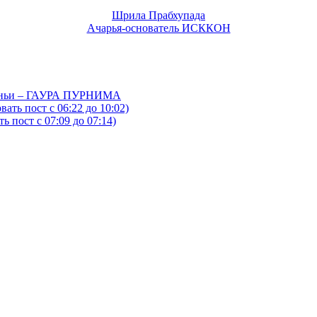
Шрила Прабхупада
Ачарья-основатель ИСККОН
йтаньи – ГАУРА ПУРНИМА
ать пост с 06:22 до 10:02)
 пост с 07:09 до 07:14)