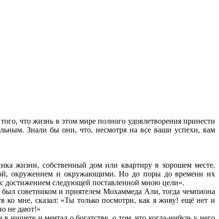
ого, что жизнь в этом мире полного удовлетворения принести
льным. Знали бы они, что, несмотря на все ваши успехи, вам
тника жизни, собственный дом или квартиру в хорошем месте.
той, окружением и окружающими. Но до поры до времени их
ет с достижением следующей поставленной мною цели».
я был советником и приятелем Мохаммеда Али, тогда чемпиона
 ко мне, сказал: «Ты только посмотри, как я живу! ещё нет и
но не дают!»
нищете и мечтал о богатстве, о том, что когда-нибудь у него