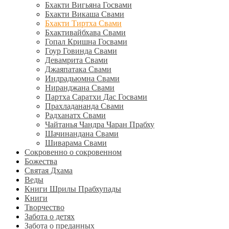
Бхакти Вигьяна Госвами
Бхакти Викаша Свами
Бхакти Тиртха Свами
Бхактивайбхава Свами
Гопал Кришна Госвами
Гоур Говинда Свами
Девамрита Свами
Джаяпатака Свами
Индрадьюмна Свами
Ниранджана Свами
Партха Саратхи Дас Госвами
Прахладананда Свами
Радханатх Свами
Чайтанья Чандра Чаран Прабху
Шачинандана Свами
Шиварама Свами
Сокровенно о сокровенном
Божества
Святая Дхама
Веды
Книги Шрилы Прабхупады
Книги
Творчество
Забота о детях
Забота о преданных