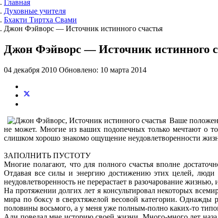
Главная
Духовные учителя
Бхакти Тиртха Свами
Джон Фэйворс — Источник истинного счастья
Джон Фэйворс — Источник истинного с
04 декабря 2010
Обновлено: 10 марта 2014
Ваше положени
не может. Многие из ваших подопечных только мечтают о том
слишком хорошо знакомо ощущение неудовлетворенности жизнь
ЗАПОЛНИТЬ ПУСТОТУ
Многие полагают, что для полного счастья вполне достаточн
Отдавая все силы и энергию достижению этих целей, люди 
неудовлетворенность не перерастает в разочарование жизнью,
На протяжении долгих лет я консультировал некоторых всеми
мира по боксу в сверхтяжелой весовой категории. Однажды ра
половины восьмого, а у меня уже полным-полно каких-то типов,
Али поведал мне историю своей жизни. Много-много лет назад