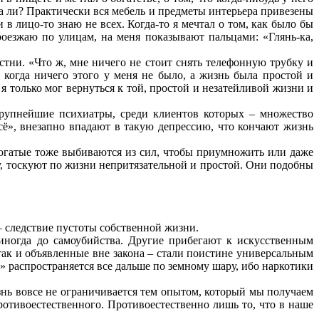
да ли? Практически вся мебель и предметы интерьера привезены
 в лицо-то знаю не всех. Когда-то я мечтал о том, как было бы
оезжаю по улицам, на меня показывают пальцами: «Глянь-ка,
истни. «Что ж, мне ничего не стоит снять телефонную трубку и
 когда ничего этого у меня не было, а жизнь была простой и
б я только мог вернуться к той, простой и незатейливой жизни и
крупнейшие психиатры, среди клиентов которых – множество
сё», внезапно впадают в такую депрессию, что кончают жизнь
богатые тоже выбиваются из сил, чтобы приумножить или даже
ху, тоскуют по жизни непритязательной и простой. Они подобны
– следствие пустоты собственной жизни.
 иногда до самоубийства. Другие прибегают к искусственным
так и объявленные вне закона – стали поистине универсальным
» распространяется все дальше по земному шару, ибо наркотики
знь вовсе не ограничивается тем опытом, который мы получаем
отивоестественного. Противоестественно лишь то, что в наше