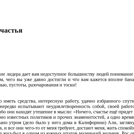
частья
е лидера дает вам недоступное большинству людей понимание т
, чего вы уже давно достигли и что вам кажется вполне бана
ю, пустоты, разочарования и тоски!
о иметь средства, интересную работу, удачно избранного спу
нередко испытывают неудовлетворенность собой, своей рабо
 ибо они находят утешение в мысли: «Ничего, счастье ещё прид
рно известных политиков и прочих знаменитостей, а одно врем
но утром (дело было у него дома в Калифорнии) Али, заглянув
 и все они чего-то от меня требуют, достают меня, жить спокой
 жил-был в одном из южных штатов маленький мальчик. Рос он в 