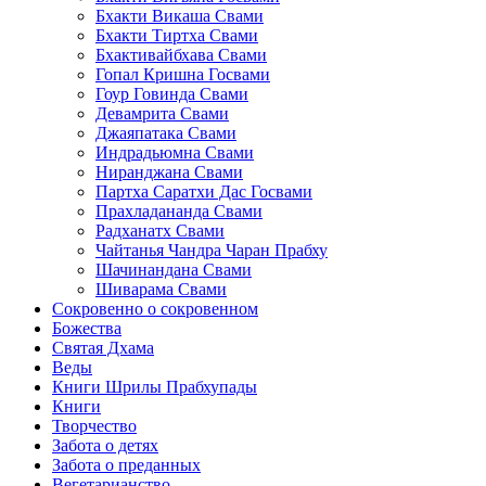
Бхакти Викаша Свами
Бхакти Тиртха Свами
Бхактивайбхава Свами
Гопал Кришна Госвами
Гоур Говинда Свами
Девамрита Свами
Джаяпатака Свами
Индрадьюмна Свами
Ниранджана Свами
Партха Саратхи Дас Госвами
Прахладананда Свами
Радханатх Свами
Чайтанья Чандра Чаран Прабху
Шачинандана Свами
Шиварама Свами
Сокровенно о сокровенном
Божества
Святая Дхама
Веды
Книги Шрилы Прабхупады
Книги
Творчество
Забота о детях
Забота о преданных
Вегетарианство