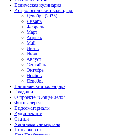
Ведическая кулинария
Астрологический календарь
Декабрь (2025)
Январь
Февраль
Март
Апрель
Май
Июнь
Июль
Август
Сентябрь
Октябрь
Ноябрь
Декабрь
Вайшнавский календарь
Экадаши
О проекте "Общее дело"
Фотогалерея
Видеоматериалы
Аудиолекции
Статьи
Харинама-санкиртана
Пища жизни