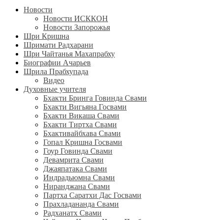
Новости
Новости ИСККОН
Новости Запорожья
Шри Кришна
Шримати Радхарани
Шри Чайтанья Махапрабху
Биографии Ачарьев
Шрила Прабхупада
Видео
Духовные учителя
Бхакти Бринга Говинда Свами
Бхакти Вигьяна Госвами
Бхакти Викаша Свами
Бхакти Тиртха Свами
Бхактивайбхава Свами
Гопал Кришна Госвами
Гоур Говинда Свами
Девамрита Свами
Джаяпатака Свами
Индрадьюмна Свами
Ниранджана Свами
Партха Саратхи Дас Госвами
Прахладананда Свами
Радханатх Свами