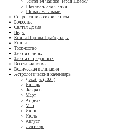
Чайтанья Чандра Чаран Прабху
Шачинандана Свами
Шиварама Свами
Сокровенно о сокровенном
Божества
Святая Дхама
Веды
Книги Шрилы Прабхупады
Книги
Творчество
Забота о детях
Забота о преданных
Вегетарианство
Ведическая кулинария
Астрологический календарь
Декабрь (2025)
Январь
Февраль
Март
Апрель
Май
Июнь
Июль
Август
Сентябрь