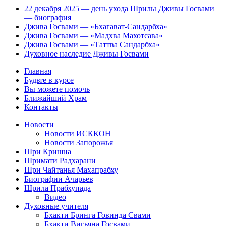
22 декабря 2025 — день ухода Шрилы Дживы Госвами
— биография
Джива Госвами — «Бхагават-Сандарбха»
Джива Госвами — «Мадхва Махотсава»
Джива Госвами — «Таттва Сандарбха»
Духовное наследие Дживы Госвами
Главная
Будьте в курсе
Вы можете помочь
Ближайший Храм
Контакты
Новости
Новости ИСККОН
Новости Запорожья
Шри Кришна
Шримати Радхарани
Шри Чайтанья Махапрабху
Биографии Ачарьев
Шрила Прабхупада
Видео
Духовные учителя
Бхакти Бринга Говинда Свами
Бхакти Вигьяна Госвами