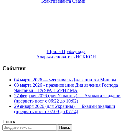
Шрила Прабхупада
Ачарья-основатель ИСККОН
События
04 марта 2026 — Фестиваль Джаганнатхи Мишры
03 марта 2026 - празднование Дня явления Господа
Чайтаньи – ГАУРА ПУРНИМА
27 февраля 2026 (для Украины) — Амалаки экадаши
(прервать пост с 06:22 до 10:02)
29 января 2026 (для Украины) — Бхаими экадаши
(прервать пост с 07:09 до 07:14)
Поиск
Поиск