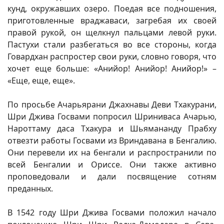
кунд, окружавших озеро. Поедая все подношения,
приготовленные враджаваси, загребая их своей
правой рукой, он щелкнул пальцами левой руки.
Пастухи стали разбегаться во все стороны, когда
Говардхан распростер свои руки, словно говоря, что
хочет еще больше: «Анийор! Анийор! Анийор!» –
«Еще, еще, еще».
По просьбе Ачарьярани Джахнавы Деви Тхакурани,
Шри Джива Госвами попросил Шриниваса Ачарью,
Нароттаму даса Тхакура и Шьямананду Прабху
отвезти работы Госвами из Вриндавана в Бенгалию.
Они перевели их на бенгали и распространили по
всей Бенгалии и Ориссе. Они также активно
проповедовали и дали посвящение сотням
преданных.
В 1542 году Шри Джива Госвами положил начало