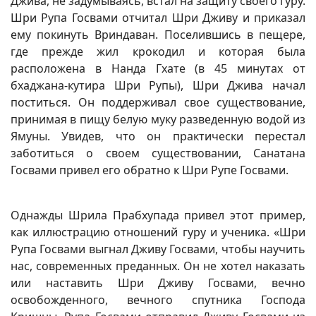
Джива, не задумываясь, встал на защиту своего гуру.
Шри Рупа Госвами отчитал Шри Дживу и приказал
ему покинуть Вриндаван. Поселившись в пещере,
где прежде жил крокодил и которая была
расположена в Нанда Гхате (в 45 минутах от
бхаджана-кутира Шри Рупы), Шри Джива начал
поститься. Он поддерживал свое существование,
принимая в пищу белую муку разведенную водой из
Ямуны. Увидев, что он практически перестал
заботиться о своем существовании, Санатана
Госвами привел его обратно к Шри Рупе Госвами.
Однажды Шрила Прабхупада привел этот пример,
как иллюстрацию отношений гуру и ученика. «Шри
Рупа Госвами выгнал Дживу Госвами, чтобы научить
нас, современных преданных. Он не хотел наказать
или наставить Шри Дживу Госвами, вечно
освобожденного, вечного спутника Господа