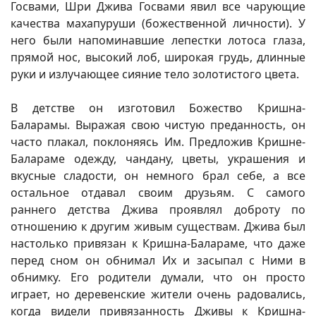
Госвами, Шри Джива Госвами явил все чарующие
качества махапуруши (божественной личности). У
него были напоминавшие лепестки лотоса глаза,
прямой нос, высокий лоб, широкая грудь, длинные
руки и излучающее сияние тело золотистого цвета.
В детстве он изготовил Божество Кришна-
Баларамы. Выражая свою чистую преданность, он
часто плакал, поклоняясь Им. Предложив Кришне-
Балараме одежду, чандану, цветы, украшения и
вкусные сладости, он немного брал себе, а все
остальное отдавал своим друзьям. С самого
раннего детства Джива проявлял доброту по
отношению к другим живым существам. Джива был
настолько привязан к Кришна-Балараме, что даже
перед сном он обнимал Их и засыпал с Ними в
обнимку. Его родители думали, что он просто
играет, но деревенские жители очень радовались,
когда видели привязанность Дживы к Кришна-