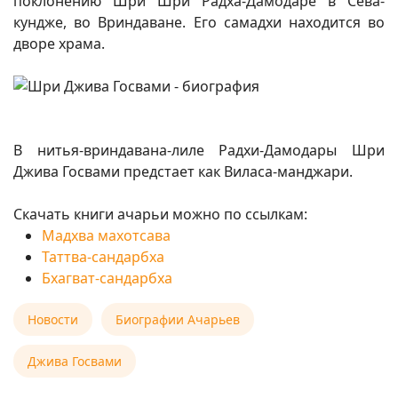
поклонению Шри Шри Радха-Дамодаре в Сева-
кундже, во Вриндаване. Его самадхи находится во
дворе храма.
В нитья-вриндавана-лиле Радхи-Дамодары Шри
Джива Госвами предстает как Виласа-манджари.
Скачать книги ачарьи можно по ссылкам:
Мадхва махотсава
Таттва-сандарбха
Бхагват-сандарбха
Новости
Биографии Ачарьев
Джива Госвами