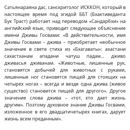
Сатьянараяна дас, санскритолог ИСККОН, который в
настоящее время под эгидой ББТ (Бхактиведанта
Бук Траст) работает над переводом «Сандарбхи» на
английский язык, приводит следующее объяснение
имени Дживы Госвами: «В действительности, имя
Дживы Госвами – джива – приобретает необычное
значение в свете стиха из «Бхагаваты»: ахастани
сахастханам ападани чатуш падам… дживо
дживасья дживанам. «Животные, лишенные рук,
становятся добычей для животных с руками,
лишенные ног становятся пищей для стоящих на
четырех ногах – всегда и везде одна джива (живое
существо) становится пищей для другого». Другое
значение слова джива – «тот, кто дает жизнь
другим». Поэтому духовное знание Дживы Госвами,
изложенное в его двадцатичетырех книгах, дарует
жизнь всем преданным».