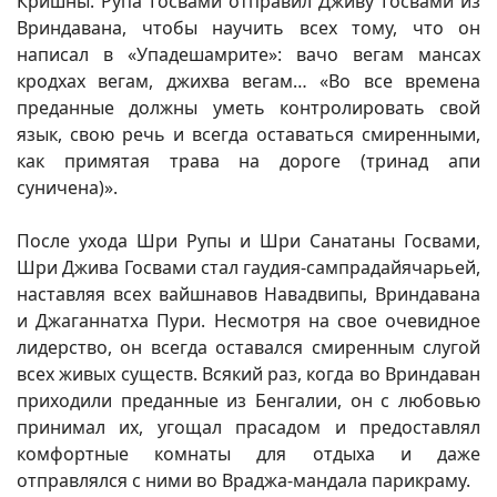
Кришны. Рупа Госвами отправил Дживу Госвами из
Вриндавана, чтобы научить всех тому, что он
написал в «Упадешамрите»: вачо вегам мансах
кродхах вегам, джихва вегам… «Во все времена
преданные должны уметь контролировать свой
язык, свою речь и всегда оставаться смиренными,
как примятая трава на дороге (тринад апи
суничена)».
После ухода Шри Рупы и Шри Санатаны Госвами,
Шри Джива Госвами стал гаудия-сампрадайячарьей,
наставляя всех вайшнавов Навадвипы, Вриндавана
и Джаганнатха Пури. Несмотря на свое очевидное
лидерство, он всегда оставался смиренным слугой
всех живых существ. Всякий раз, когда во Вриндаван
приходили преданные из Бенгалии, он с любовью
принимал их, угощал прасадом и предоставлял
комфортные комнаты для отдыха и даже
отправлялся с ними во Враджа-мандала парикраму.