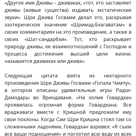
«Другое имя Дживы – дживаках, «тот, кто заставляет
дживы (живые существа) издавать экстатические
звуки». Шри Джива Госвами делал это, раскрывая
эзотерическое значение «Шримад-Бхагаватам» в
своих комментариях на это произведение, а также в
своих «Шат-сандарбхи». Тот, кто раскрывает
природу дживы, ее взаимоотношений с Господом и
процесса достижения высшей цели жизни,
называется дживаках или джива».
Следующая цитата взята из нектарного
произведения Шри Дживы Госвами «Гопала Чампу»,
в котором описаны удивительные игры Радхи-
Дамодары во Вриндаване. «На холме Говардхан
проявилась огромная форма Говардхана. Все
враджаваси вместе с Кришной предложили ему
свои поклоны. Когда Сам Шри Кришна стоял там со
сложенными ладонями, Говардхан взревел: «Я съем
все ваши подношения» и поглотил всю воду из всех