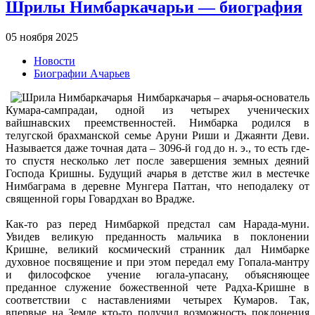
Шрилы Нимбаркачарьи — биография
05 ноября 2025
Новости
Биографии Ачарьев
Нимбаркачарья – ачарья-основатель
Кумара-сампрадаи, одной из четырех ученических
вайшнавских преемственностей. Нимбарка родился в
телугской брахманской семье Аруни Риши и Джаянти Деви.
Называется даже точная дата – 3096-й год до н. э., то есть где-
то спустя несколько лет после завершения земных деяний
Господа Кришны. Будущий ачарья в детстве жил в местечке
Нимбаграма в деревне Мунгера Паттан, что неподалеку от
священной горы Говардхан во Врадже.
Как-то раз перед Нимбаркой предстал сам Нарада-муни.
Увидев великую преданность мальчика в поклонении
Кришне, великий космический странник дал Нимбарке
духовное посвящение и при этом передал ему Гопала-мантру
и философское учение югала-упасану, объясняющее
преданное служение божественной чете Радха-Кришне в
соответствии с наставлениями четырех Кумаров. Так,
впервые на Земле кто-то получил возможность поклонения