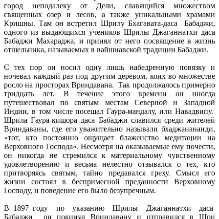
город неподалеку от Дели, славящийся множеством
священных озер и лесов, а также уникальными храмами
Кришны. Там он встретил Шрилу Бхагавата-даса Бабаджи,
одного из выдающихся учеников Шрилы Джаганнатхи даса
Бабаджи Махараджа, и принял от него посвящение в жизнь
отшельника, называемых в вайшнавской традиции Бабаджи.
С тех пор он носил одну лишь набедренную повязку и
ночевал каждый раз под другим деревом, коих во множестве
росло на просторах Вриндавана. Так продолжалось примерно
тридцать лет. В течение этого времени он иногда
путешествовал по святым местам Северной и Западной
Индии, в том числе посещал Гаура-мандалу, или Навадвипу.
Шрила Гаура-кишора даса Бабаджи славился среди жителей
Вриндаваны, где его уважительно называли бхаджанананди,
«тот, кто постоянно ощущает блаженство медитации на
Верховного Господа». Несмотря на оказываемые ему почести,
он никогда не стремился к материальному чувственному
удовлетворению и весьма нелестно отзывался о тех, кто
притворяясь святым, тайно предавался греху. Смысл его
жизни состоял в беспримесной преданности Верховному
Господу, и поведение его было безупречным.
В 1897 году по указанию Шрилы Джаганнатхи даса
Бабаджи он покинул Вриндавану и отправился в Шри