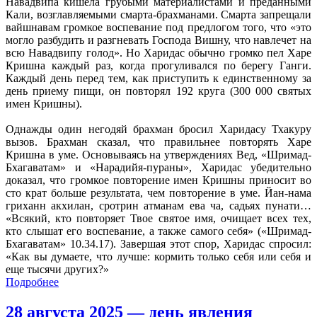
Навадвипа кишела грубыми материалистами и преданными
Кали, возглавляемыми смарта-брахманами. Смарта запрещали
вайшнавам громкое воспевание под предлогом того, что «это
могло разбудить и разгневать Господа Вишну, что навлечет на
всю Навадвипу голод». Но Харидас обычно громко пел Харе
Кришна каждый раз, когда прогуливался по берегу Ганги.
Каждый день перед тем, как приступить к единственному за
день приему пищи, он повторял 192 круга (300 000 святых
имен Кришны).
Однажды один негодяй брахман бросил Харидасу Тхакуру
вызов. Брахман сказал, что правильнее повторять Харе
Кришна в уме. Основываясь на утверждениях Вед, «Шримад-
Бхагаватам» и «Нарадийя-пураны», Харидас убедительно
доказал, что громкое повторение имен Кришны приносит во
сто крат больше результата, чем повторение в уме. Йан-нама
гриханн акхилан, сротрин атманам ева ча, садьях пунати…
«Всякий, кто повторяет Твое святое имя, очищает всех тех,
кто слышат его воспевание, а также самого себя» («Шримад-
Бхагаватам» 10.34.17). Завершая этот спор, Харидас спросил:
«Как вы думаете, что лучше: кормить только себя или себя и
еще тысячи других?»
Подробнее
28 августа 2025 — день явления