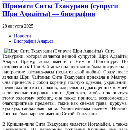
Шримати Ситы Тхакурани (супруги
Шри Адвайты) — биография
28 августа 2025
Новости
Биографии Ачарьев
Сита
Тхакурани, которая является вечной супругой Шри Адвайты
Ачарьи Прабху, жила вместе с Ним в Шантипуре. По
отношению к Шри Чайтанье она постоянно была погружена в
настроение ватсалья-расы (родительской любви). Сразу после
явления Шри Чайтаньи Сита Тхакурани приехала в Маяпур.
Она принесла с собой корзину, полную одежды, украшений,
шелковых детских нарядов, ожерелья из драгоценных камней
и золоченые тигровые когти. Для того, чтобы поклоняться
этому золотому ребенку, она также принесла всевозможные
благоприятные предметы, такие как свежая трава, куркума,
кум-кум, сандаловая паста. Удивительным именем «Нимай»
Господь был наречен именно Ситой Тхакурани.
В Кришна-лиле Сита Тхакурани является Йогамайей, а также
Паурнамаси. На церемонии рождения Кришны она дала