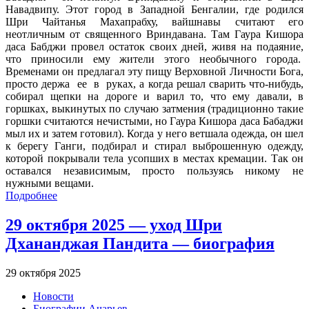
Навадвипу. Этот город в Западной Бенгалии, где родился
Шри Чайтанья Махапрабху, вайшнавы считают его
неотличным от священного Вриндавана. Там Гаура Кишора
даса Бабджи провел остаток своих дней, живя на подаяние,
что приносили ему жители этого необычного города.
Временами он предлагал эту пищу Верховной Личности Бога,
просто держа ее в руках, а когда решал сварить что-нибудь,
собирал щепки на дороге и варил то, что ему давали, в
горшках, выкинутых по случаю затмения (традиционно такие
горшки считаются нечистыми, но Гаура Кишора даса Бабаджи
мыл их и затем готовил). Когда у него ветшала одежда, он шел
к берегу Ганги, подбирал и стирал выброшенную одежду,
которой покрывали тела усопших в местах кремации. Так он
оставался независимым, просто пользуясь никому не
нужными вещами.
Подробнее
29 октября 2025 — уход Шри
Дхананджая Пандита — биография
29 октября 2025
Новости
Биографии Ачарьев