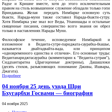
Радхе и Кришне вместе, хотя до этого исключительным
правом на столь возвышенное служение обладали только гопи
Вриндавана. Желая передать Нимбарке основную суть
бхакти, Нарада-муни также составил Нарада-бхакти-сутру.
Хотя Нимбарка уже знал все Веды, Упанишады и остальные
священные писания, совершенство всего знания он обрел
только в наставлениях Нарады Муни.
Философское течение, исповедуемое Нимбаркой и
изложенное в Веданта-сутре-париджата-саурабха-бхашье,
называется двайтадвайта-вада, или принципом
«одновременного единства и отличия». Его основные труды:
Ведантанариджтасаурабха (комментарии к "Веданта-сутрам"),
Сиддхантаратна (Драгоценные доктрины), Дашашлоки
(десять стихов, разъясняющих понимание Дживы, Ишвары,
Джагата).
Подробнее
04 ноября 25 день ухода Шри
Бхугарбхи Госвами — биография
04 ноября 2025