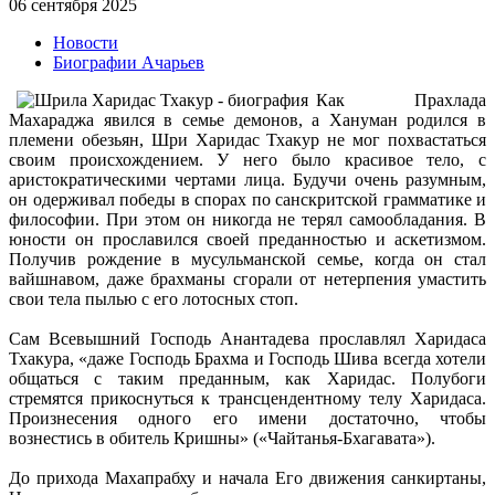
06 сентября 2025
Новости
Биографии Ачарьев
Как Прахлада
Махараджа явился в семье демонов, а Хануман родился в
племени обезьян, Шри Харидас Тхакур не мог похвастаться
своим происхождением. У него было красивое тело, с
аристократическими чертами лица. Будучи очень разумным,
он одерживал победы в спорах по санскритской грамматике и
философии. При этом он никогда не терял самообладания. В
юности он прославился своей преданностью и аскетизмом.
Получив рождение в мусульманской семье, когда он стал
вайшнавом, даже брахманы сгорали от нетерпения умастить
свои тела пылью с его лотосных стоп.
Сам Всевышний Господь Анантадева прославлял Харидаса
Тхакура, «даже Господь Брахма и Господь Шива всегда хотели
общаться с таким преданным, как Харидас. Полубоги
стремятся прикоснуться к трансцендентному телу Харидаса.
Произнесения одного его имени достаточно, чтобы
вознестись в обитель Кришны» («Чайтанья-Бхагавата»).
До прихода Махапрабху и начала Его движения санкиртаны,