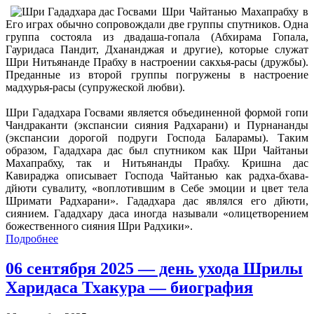
Шри Чайтанью Махапрабху в
Его играх обычно сопровождали две группы спутников. Одна
группа состояла из двадаша-гопала (Абхирама Гопала,
Гауридаса Пандит, Дхананджая и другие), которые служат
Шри Нитьянанде Прабху в настроении сакхья-расы (дружбы).
Преданные из второй группы погружены в настроение
мадхурья-расы (супружеской любви).
Шри Гададхара Госвами является объединенной формой гопи
Чандраканти (экспансии сияния Радхарани) и Пурнананды
(экспансии дорогой подруги Господа Баларамы). Таким
образом, Гададхара дас был спутником как Шри Чайтаньи
Махапрабху, так и Нитьянанды Прабху. Кришна дас
Кавираджа описывает Господа Чайтанью как радха-бхава-
дйюти сувалиту, «воплотившим в Себе эмоции и цвет тела
Шримати Радхарани». Гададхара дас являлся его дйюти,
сиянием. Гададхару даса иногда называли «олицетворением
божественного сияния Шри Радхики».
Подробнее
06 сентября 2025 — день ухода Шрилы
Харидаса Тхакура — биография