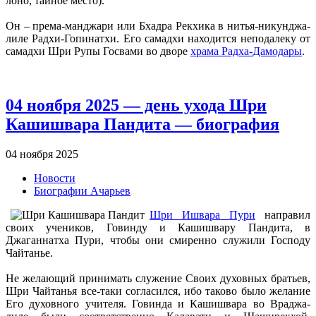
лоно, тайное место).
Он – према-манджари или Бхадра Рекхика в нитья-никунджа-
лиле Радхи-Гопинатхи. Его самадхи находится неподалеку от
самадхи Шри Рупы Госвами во дворе
храма Радха-Дамодары
.
04 ноября 2025 — день ухода Шри
Кашишвара Пандита — биография
04 ноября 2025
Новости
Биографии Ачарьев
Шри Ишвара Пури
направил
своих учеников, Говинду и Кашишвару Пандита, в
Джаганнатха Пури, чтобы они смиренно служили Господу
Чайтанье.
Не желающий принимать служение Своих духовных братьев,
Шри Чайтанья все-таки согласился, ибо таково было желание
Его духовного учителя. Говинда и Кашишвара во Враджа-