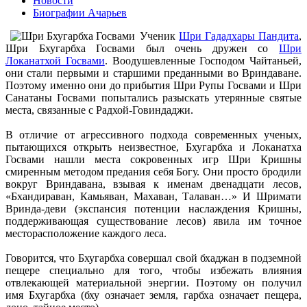
Новости
Биографии Ачарьев
Ученик
Шри Гададхары Пандита
,
Шри Бхугарбха Госвами был очень дружен со
Шри
Локанатхой Госвами
. Воодушевленные Господом Чайтаньей,
они стали первыми и старшими преданными во Вриндаване.
Поэтому именно они до прибытия Шри Рупы Госвами и Шри
Санатаны Госвами попытались разыскать утерянные святые
места, связанные с Радхой-Говиндаджи.
В отличие от агрессивного подхода современных ученых,
пытающихся открыть неизвестное, Бхугарбха и Локанатха
Госвами нашли места сокровенных игр Шри Кришны
смиренным методом предания себя Богу. Они просто бродили
вокруг Вриндавана, взывая к именам двенадцати лесов,
«Бхандираван, Камьяван, Махаван, Талаван…» И Шримати
Вринда-деви (экспансия потенции наслаждения Кришны,
поддерживающая существование лесов) явила им точное
месторасположение каждого леса.
Говорится, что Бхугарбха совершал свой бхаджан в подземной
пещере специально для того, чтобы избежать влияния
отвлекающей материальной энергии. Поэтому он получил
имя Бхугарбха (бху означает земля, гарбха означает пещера,