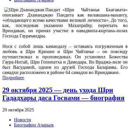
«Шри Чайтанья Бхагавата»
описывает Дхананджаю Пандита как вилакшана-маханту,
«обладающего всеми качествами великой личности». До того,
как, последовав указанию Махапрабху, переехать во
Вриндаван, он принял участие в навадвипа-киртана-лилах
Господа Гаурачандры.
Нося с собой лишь камандалу – оставаясь погруженным в
любовь к Шри Кришне и Шри Чайтанье – он повсюду
путешествовал и проповедовал. Он установил Божества
Гаура-Нитай, Шри Гопинатха и Дамодара. Во Враджа-лиле он
был Васудамой, одним из друзей Господа Баларамы. Его
самадхи расположено в районе 64 самадхи во Вриндаване.
Подробнее
29 октября 2025 — день ухода Шри
Гададхары даса Госвами — биография
29 октября 2025
Новости
Биографии Ачарьев