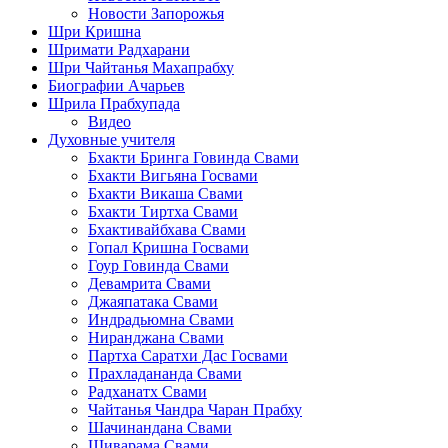
Новости Запорожья
Шри Кришна
Шримати Радхарани
Шри Чайтанья Махапрабху
Биографии Ачарьев
Шрила Прабхупада
Видео
Духовные учителя
Бхакти Бринга Говинда Свами
Бхакти Вигьяна Госвами
Бхакти Викаша Свами
Бхакти Тиртха Свами
Бхактивайбхава Свами
Гопал Кришна Госвами
Гоур Говинда Свами
Девамрита Свами
Джаяпатака Свами
Индрадьюмна Свами
Ниранджана Свами
Партха Саратхи Дас Госвами
Прахладананда Свами
Радханатх Свами
Чайтанья Чандра Чаран Прабху
Шачинандана Свами
Шиварама Свами