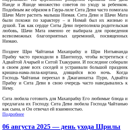
Нанде и Яшоде множество советов по уходу за ребенком.
Подобным же образом в Гаура-лиле Сита Деви часто помогала
Шачи Мате растить малыша Нимая. Сита Деви и Шачи Мата
были похожи по характеру – и Нимай был их жизнью и
душой. Так как сердце Ситы Деви переполняла родительская
любовь, Шачи Мата именно ее выбирала для проведения
всевозможных благоприятных церемоний, посвященных
Нимаю.
Позднее Шри Чайтанья Махапрабху и Шри Нитьянанда
Прабху часто приходили в Шантипур, чтобы встретиться с
Адвайтой Ачарьей и Ситой Тхакурани. И последние собирали
в своем доме всех соседей и устраивали большой праздник
кришна-нама-лила-киртана, длящийся всю ночь. Когда
Господь Чайтанья переехал в Джаганнатха Пури, Адвайта
Прабху и Сита Деви в свою очередь часто наведывались к
Нему.
Сита любила готовить для Махапрабху Его любимые блюда и
предлагала их Господу. Сита Деви любила Господа Чайтанью
как сына, и Он отвечал ей взаимностью.
Подробнее
06 августа 2025 — день ухода Шрилы