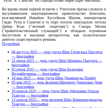
"Рупа" и "Санатан" их гораздо позже нарек Шри Чайтанйа.
Во время своей первой встречи с Учителем братья служили в
мусульманском оккупационном правительстве Бенгалии,
возглавляемой Навабом Хуссейном Шахом, императором
Гауди. Рупа и Санатан в ту пору носили персидские титулы
Дабир Кхас ("личный секретарь") и Сакара Малик
("правительственный служащий") и обладали огромным
богатством и высоким авторитетом, как политические
деятели существующего режима.
Подробнее
06 августа 2025 — день ухода Шри Гауридаса Пандита
— биография
21 июня 2025 — день ухода Шри Шриваса Пандита —
биография
05 июня 2025 — день ухода Шри Баладевы
Видьябхушаны — биография
10 мая 2025 — день ухода Шри Джаянанды Прабху
05 мая 2025 — день явления Шримати Джахнави Деви
— биография
20 апреля 2025 — день ухода Шри Абхирамы Гопала
Тхакура — биография
12 апреля 2025— день явления Шри Вамшивадананды
Тхакура — биография