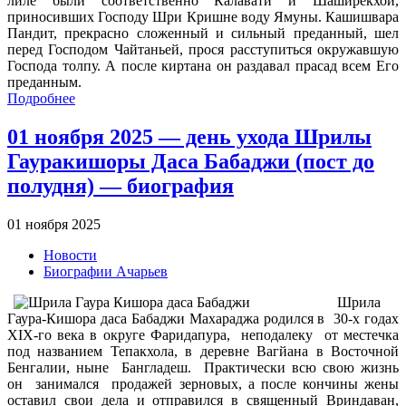
лиле были соответственно Калавати и Шаширекхой,
приносивших Господу Шри Кришне воду Ямуны. Кашишвара
Пандит, прекрасно сложенный и сильный преданный, шел
перед Господом Чайтаньей, прося расступиться окружавшую
Господа толпу. А после киртана он раздавал прасад всем Его
преданным.
Подробнее
01 ноября 2025 — день ухода Шрилы
Гауракишоры Даса Бабаджи (пост до
полудня) — биография
01 ноября 2025
Новости
Биографии Ачарьев
Шрила
Гаура-Кишора даса Бабаджи Махараджа родился в 30-х годах
XIX-го века в округе Фаридапура, неподалеку от местечка
под названием Тепакхола, в деревне Вагйана в Восточной
Бенгалии, ныне Бангладеш. Практически всю свою жизнь
он занимался продажей зерновых, а после кончины жены
оставил свои дела и отправился в священный Вриндаван,