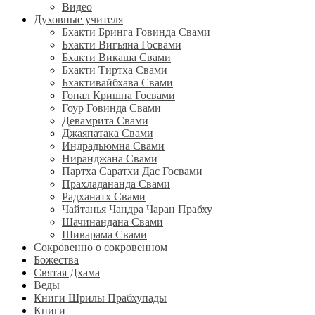
Видео
Духовные учителя
Бхакти Бринга Говинда Свами
Бхакти Вигьяна Госвами
Бхакти Викаша Свами
Бхакти Тиртха Свами
Бхактивайбхава Свами
Гопал Кришна Госвами
Гоур Говинда Свами
Девамрита Свами
Джаяпатака Свами
Индрадьюмна Свами
Ниранджана Свами
Партха Саратхи Дас Госвами
Прахладананда Свами
Радханатх Свами
Чайтанья Чандра Чаран Прабху
Шачинандана Свами
Шиварама Свами
Сокровенно о сокровенном
Божества
Святая Дхама
Веды
Книги Шрилы Прабхупады
Книги