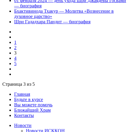
01 февраля 2024 — день ухода Шри Джаядевы Госвами
— биография
Бхактивинода Тхакур — Молитва «Вознесение в
духовное царство»
Шри Гададхара Пандит — биография
1
2
3
4
5
Страница 3 из 5
Главная
Будьте в курсе
Вы можете помочь
Ближайший Храм
Контакты
Новости
Новости ИСККОН