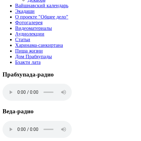
Вайшнавский календарь
Экадаши
О проекте "Общее дело"
Фотогалерея
Видеоматериалы
Аудиолекции
Статьи
Харинама-санкиртана
Пища жизни
Дом Прабхупады
Бхакти лата
Прабхупада-радио
Веда-радио