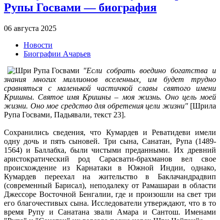
Рупы Госвами — биография
06 августа 2025
Новости
Биографии Ачарьев
"Если собрать воедино богатства и
знания многих миллионов вселенных, им будет трудно
сравняться с маленькой частичкой славы святого имени
Кришны. Святое имя Кришны – моя жизнь. Оно цель моей
жизни. Оно мое средство для обретения цели жизни"
[Шрила
Рупа Госвами, Падьявали, текст 23].
Сохранились сведения, что Кумардев и Реватидеви имели
одну дочь и пять сыновей. Три сына, Санатан, Рупа (1489-
1564) и Баллабха, были чистыми преданными. Их древний
аристократический род Сарасвати-брахманов вел свое
происхождение из Карнатаки в Южной Индии, однако,
Кумардев переехал на жительство в Баклачандрадвип
(современный Барисал), неподалеку от Рамашараи в области
Джессоре Восточной Бенгалии, где и произошли на свет три
его благочестивых сына. Исследователи утверждают, что в то
время Рупу и Санатана звали Амара и Сантош. Именами