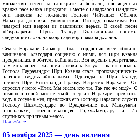
множество песен на санскрите и бенгали, посвященных
враджа-расе Радха-Гиридхари. Вместе с Гададхарой Пандитом
они никогда не покидали Господа Чайтанью. Обычно
Нарахари доставлял удовольствие Господу, обмахивая Его
чамарой или веером из павлиньих перьев. В своей песне
«Гаура-арати» Шрила Тхакур Бхактивинода написал
следующие слова: нарахари ади кори чамара дхулайа.
Семья Нарахари Саракары была гордостью всей общины
вайшнавов. Благодаря общению с ними, вся Шри Кханда
превратилась в обитель вайшнавов. Вся деревня превратилась
в «ветвь дерева желаний любви к Богу». Так во времена
Господа Гаурачандры Шри Кханда стала проповедническим
центром гаудия-вайшнавизма. Однажды в Шри Кханду
пришел Шри Нитьянанда Прабху. Встретив Нарахари, Он
спросил у него: «Итак, Мы знаем, кто ты. Так где же мед?». С
помощью своей мистической энергии Нарахари превратил
воду в сосуде в мед, предложив его Господу. Нарахари служит
Господу Шьямасундаре во Враджа-лиле как Мадхумати,
прана-сакхи, обеспечивающая Радху-Дамодару и Их
спутников приятным медом.
Подробнее
05 ноября 2025 — день явления