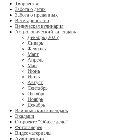
Творчество
Забота о детях
Забота о преданных
Вегетарианство
Ведическая кулинария
Астрологический календарь
Декабрь (2025)
Январь
Февраль
Март
Апрель
Май
Июнь
Июль
Август
Сентябрь
Октябрь
Ноябрь
Декабрь
Вайшнавский календарь
Экадаши
О проекте "Общее дело"
Фотогалерея
Видеоматериалы
Аудиолекции