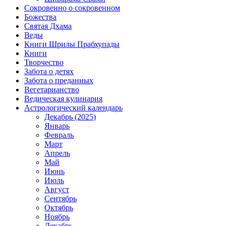
Сокровенно о сокровенном
Божества
Святая Дхама
Веды
Книги Шрилы Прабхупады
Книги
Творчество
Забота о детях
Забота о преданных
Вегетарианство
Ведическая кулинария
Астрологический календарь
Декабрь (2025)
Январь
Февраль
Март
Апрель
Май
Июнь
Июль
Август
Сентябрь
Октябрь
Ноябрь
Декабрь