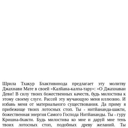
Шрила Тхакур Бхактивинода предлагает эту молитву
Джахнави Мате в своей «Калйана-калпа-тару»: «О Джахнаваи
Деви! В силу твоих божественных качеств, будь милостива к
этому своему слуге. Рассей эту мучающую меня иллюзию. И
избавь меня от материального существования. Да приму я
прибежище твоих лотосных стоп. Ты - нитйананда-шакти,
божественная энергия Самого Господа Нитйананды. Ты - гуру
Кришна-бхакти. Будь милостива ко мне и даруй мне тень
твоих лотосных стоп, подобных древу желаний. Ты