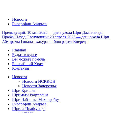
Новости
Биографии Ачарьев
Предыдущий: 10 мая 2025 — день ухода Шри Джаянанды
Прабху
Назад
Следующий: 20 апреля 2025 — день ухода Шри
Абхирамы Гопала Тхакура — биография
Вперед
Главная
Будьте в курсе
Вы можете помочь
Ближайший Храм
Контакты
Новости
Новости ИСККОН
Новости Запорожья
Шри Кришна
Шримати Радхарани
Шри Чайтанья Махапрабху
Биографии Ачарьев
Шрила Прабхупада