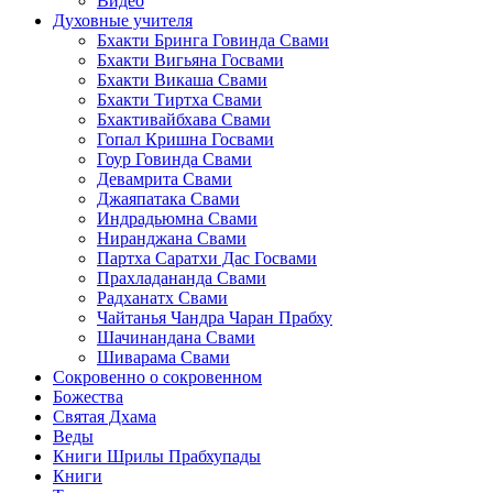
Видео
Духовные учителя
Бхакти Бринга Говинда Свами
Бхакти Вигьяна Госвами
Бхакти Викаша Свами
Бхакти Тиртха Свами
Бхактивайбхава Свами
Гопал Кришна Госвами
Гоур Говинда Свами
Девамрита Свами
Джаяпатака Свами
Индрадьюмна Свами
Ниранджана Свами
Партха Саратхи Дас Госвами
Прахладананда Свами
Радханатх Свами
Чайтанья Чандра Чаран Прабху
Шачинандана Свами
Шиварама Свами
Сокровенно о сокровенном
Божества
Святая Дхама
Веды
Книги Шрилы Прабхупады
Книги