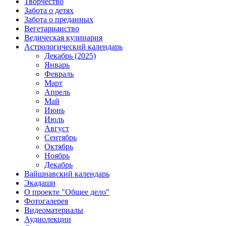
Творчество
Забота о детях
Забота о преданных
Вегетарианство
Ведическая кулинария
Астрологический календарь
Декабрь (2025)
Январь
Февраль
Март
Апрель
Май
Июнь
Июль
Август
Сентябрь
Октябрь
Ноябрь
Декабрь
Вайшнавский календарь
Экадаши
О проекте "Общее дело"
Фотогалерея
Видеоматериалы
Аудиолекции