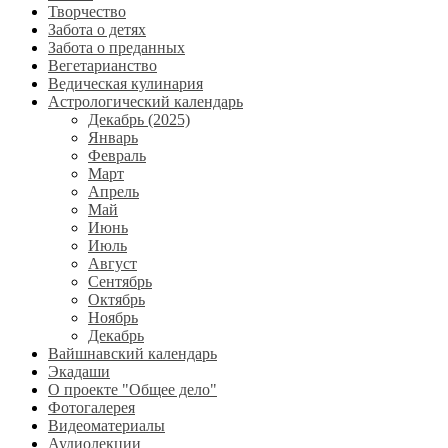
Творчество
Забота о детях
Забота о преданных
Вегетарианство
Ведическая кулинария
Астрологический календарь
Декабрь (2025)
Январь
Февраль
Март
Апрель
Май
Июнь
Июль
Август
Сентябрь
Октябрь
Ноябрь
Декабрь
Вайшнавский календарь
Экадаши
О проекте "Общее дело"
Фотогалерея
Видеоматериалы
Аудиолекции