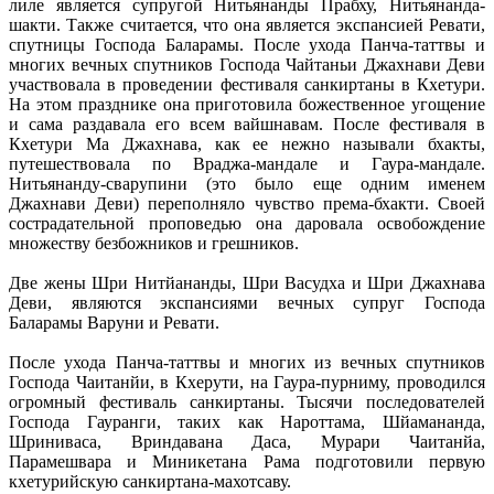
лиле является супругой Нитьянанды Прабху, Нитьянанда-
шакти. Также считается, что она является экспансией Ревати,
спутницы Господа Баларамы. После ухода Панча-таттвы и
многих вечных спутников Господа Чайтаньи Джахнави Деви
участвовала в проведении фестиваля санкиртаны в Кхетури.
На этом празднике она приготовила божественное угощение
и сама раздавала его всем вайшнавам. После фестиваля в
Кхетури Ма Джахнава, как ее нежно называли бхакты,
путешествовала по Враджа-мандале и Гаура-мандале.
Нитьянанду-сварупини (это было еще одним именем
Джахнави Деви) переполняло чувство према-бхакти. Своей
сострадательной проповедью она даровала освобождение
множеству безбожников и грешников.
Две жены Шри Нитйананды, Шри Васудха и Шри Джахнава
Деви, являются экспансиями вечных супруг Господа
Баларамы Варуни и Ревати.
После ухода Панча-таттвы и многих из вечных спутников
Господа Чаитанйи, в Кхерути, на Гаура-пурниму, проводился
огромный фестиваль санкиртаны. Тысячи последователей
Господа Гауранги, таких как Нароттама, Шйамананда,
Шриниваса, Вриндавана Даса, Мурари Чаитанйа,
Парамешвара и Миникетана Рама подготовили первую
кхетурийскую санкиртана-махотсаву.