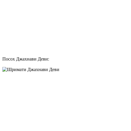
Посох Джахнави Деви: