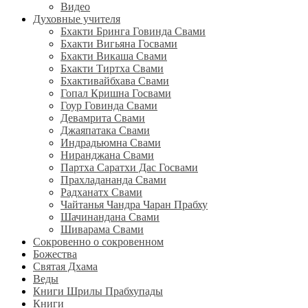
Видео
Духовные учителя
Бхакти Бринга Говинда Свами
Бхакти Вигьяна Госвами
Бхакти Викаша Свами
Бхакти Тиртха Свами
Бхактивайбхава Свами
Гопал Кришна Госвами
Гоур Говинда Свами
Девамрита Свами
Джаяпатака Свами
Индрадьюмна Свами
Ниранджана Свами
Партха Саратхи Дас Госвами
Прахладананда Свами
Радханатх Свами
Чайтанья Чандра Чаран Прабху
Шачинандана Свами
Шиварама Свами
Сокровенно о сокровенном
Божества
Святая Дхама
Веды
Книги Шрилы Прабхупады
Книги