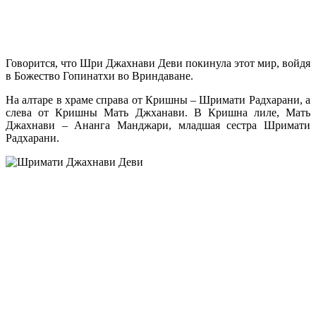
Говорится, что Шри Джахнави Деви покинула этот мир, войдя
в Божество Гопинатхи во Вриндаване.
На алтаре в храме справа от Кришны – Шримати Радхарани, а
слева от Кришны Мать Джханави. В Кришна лиле, Мать
Джахнави – Ананга Манджари, младшая сестра Шримати
Радхарани.