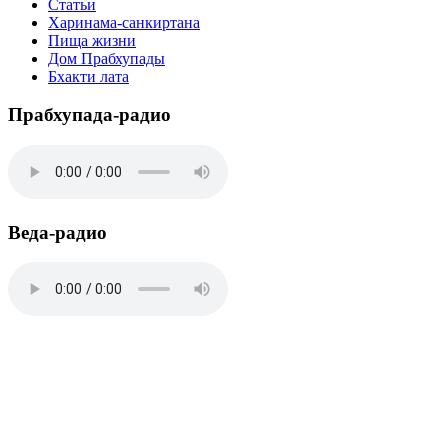
Статьи
Харинама-санкиртана
Пища жизни
Дом Прабхупады
Бхакти лата
Прабхупада-радио
Веда-радио