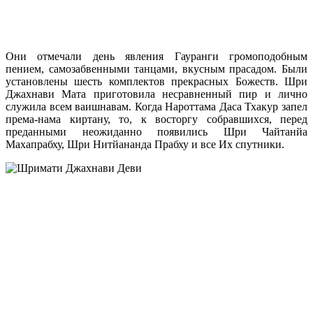
Они отмечали день явления Гауранги громоподобным
пением, самозабвенными танцами, вкусным прасадом. Были
установлены шесть комплектов прекрасных Божеств. Шри
Джахнави Мата приготовила несравненный пир и лично
служила всем ваишнавам. Когда Нароттама Даса Тхакур запел
према-нама киртану, то, к восторгу собравшихся, перед
преданными неожиданно появились Шри Чайтанйа
Махапрабху, Шри Нитйананда Прабху и все Их спутники.