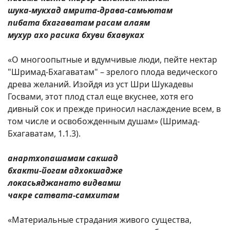
шука-мукхад амрита-драва-самьютам
пибата бхагаватам расам алаям
мухур ахо расика бхуви бхавуках
«О многоопытные и вдумчивые люди, пейте нектар
"Шримад-Бхагаватам" – зрелого плода ведического
древа желаний. Изойдя из уст Шри Шукадевы
Госвами, этот плод стал еще вкуснее, хотя его
дивный сок и прежде приносил наслаждение всем, в
том числе и освобожденным душам» (Шримад-
Бхагаватам, 1.1.3).
анартхопашамам сакшад
бхакти-йогам адхокшадже
локасьяджанато видвамш
чакре сатвата-самхитам
«Материальные страдания живого существа,