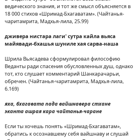
ведического знания, и тот же смысл объясняется в
18 000 стихов «Шримад-Бхагаватам». (Чайтанья-
чаритамрита, Мадхья-лила, 25.99)
дживера нистара лаги' сутра кайла вьяса
майявади-бхашья шуниле хая сарва-наша
Шрила Вьясадева сформулировал философию
Веданты ради спасения обусловленных душ, однако
тот, кто слушает комментарий Шанкарачарьи,
обречен. (Чайтанья-чаритамрита, Мадхья-лила,
6.169)
яха, бхагавата пада вайшнавера стхане
эканта ашрая кара чайтанья-чаране
Если ты хочешь понять «Шримад-Бхагаватам»,
обратись к осознавшему себя вайшнаву и слушай