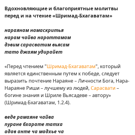
Вдохновляющие и благоприятные молитвы
перед и на чтение «Шримад-Бхагаватам»
нараянам намаскритья
нарам чайва нароттамам
дэвим сарасватим вьясам
тато джаям удирайет
«Перед чтением "
Шримад-Бхагаватам
", который
является единственным путем к победе, следует
выразить почтение Нараяне – Личности Бога, Нара-
Нараяне Риши – лучшему из людей,
Сарасвати
–
богине знания и Шриле Вьясадеве – автору»
(Шримад-Бхагаватам, 1.2.4).
веде рамаяне чайва
пуране бхарате татха
адав анте ча мадхье ча