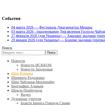
События
04 марта 2026 — Фестиваль Джаганнатхи Мишры
03 марта 2026 - празднование Дня явления Господа Ча
27 февраля 2026 (для Украины) — Амалаки экадаши (прерв
29 января 2026 (для Украины) — Бхаими экадаши (прервать
Поиск
Поиск
Новости
Новости ИСККОН
Новости Запорожья
Шри Кришна
Шримати Радхарани
Шри Чайтанья Махапрабху
Биографии Ачарьев
Шрила Прабхупада
Видео
Духовные учителя
Бхакти Бринга Говинда Свами