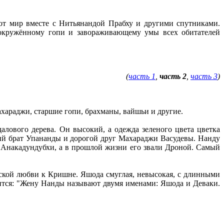
тот мир вместе с Нитьянандой Прабху и другими спутниками.
окружённому гопи и завораживающему умы всех обитателей
(
часть 1
,
часть 2
,
часть 3
)
хараджи, старшие гопи, брахманы, вайшьи и другие.
лового дерева. Он высокий, а одежда зеленого цвета цветка
ший брат Упананды и дорогой друг Махараджи Васудевы. Нанду
ем Анакадундубхи, а в прошлой жизни его звали Дроной. Самый
ьской любви к Кришне. Яшода смуглая, невысокая, с длинными
рится: "Жену Нанды называют двумя именами: Яшода и Деваки.