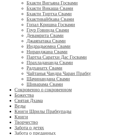
Бхакти Вигьяна Госвами
Бхакти Викаша Свами
Бхакти Тиртха Свами
Бхактивайбхава Свами
Гопал Кришна Госвами
Гоур Говинда Свами
Девамрита Свами
Джаяпатака Свами
Индрадьюмна Свами
Ниранджана Свами
Партха Саратхи Дас Госвами
Прахладананда Свами
Радханатх Свами
Чайтанья Чандра Чаран Прабху
Шачинандана Свами
Шиварама Свами
Сокровенно о сокровенном
Божества
Святая Дхама
Веды
Книги Шрилы Прабхупады
Книги
Творчество
Забота о детях
Забота о преданных