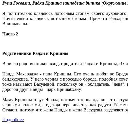
Рупа Госвами, Радха Кришна ганнодеша дипика (Окружение 
Я почтительно кланяюсь лотосным стопам своего духовного 
Почтительно кланяюсь лотосным стопам Шримати Радхаран
Вриндаваны.
Часть 2
Родственники Радхи и Кришны
В число родственников входят родители Радхи и Кришны, Их 
Нанда Махараджа - папа Кришны. Его очень любят во Врадже
бандхуджива. У него черная с проседью борода, подобная со
тоже называют Васудевой, поскольку он - обладатель, "дева"
дорогой друг Нанды - царь Вришабхану.
Маму Кришны зовут Яшода, потому что она одаривает пастухо
черными волосами, а одежда переливается, как радуга. Её с
Отчасти потому, что жена Нанды и жена Васудевы разделяют од
Подробнее