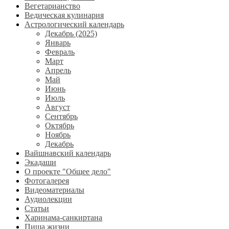
Вегетарианство
Ведическая кулинария
Астрологический календарь
Декабрь (2025)
Январь
Февраль
Март
Апрель
Май
Июнь
Июль
Август
Сентябрь
Октябрь
Ноябрь
Декабрь
Вайшнавский календарь
Экадаши
О проекте "Общее дело"
Фотогалерея
Видеоматериалы
Аудиолекции
Статьи
Харинама-санкиртана
Пища жизни