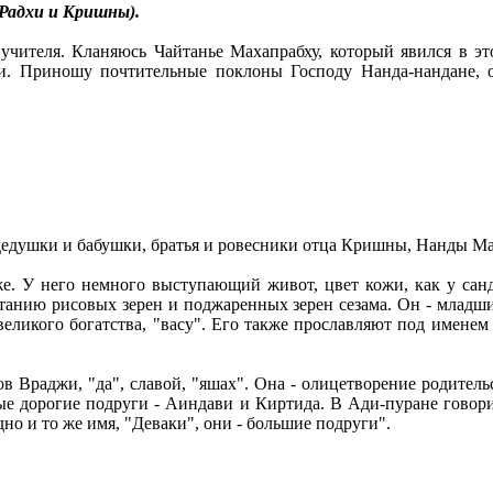
Радхи и Кришны).
учителя. Кланяюсь Чайтанье Махапрабху, который явился в э
и. Приношу почтительные поклоны Господу Нанда-нандане, 
дедушки и бабушки, братья и ровесники отца Кришны, Нанды Ма
. У него немного выступающий живот, цвет кожи, как у санда
четанию рисовых зерен и поджаренных зерен сезама. Он - млад
, великого богатства, "васу". Его также прославляют под имен
в Враджи, "да", славой, "яшах". Она - олицетворение родител
амые дорогие подруги - Аиндави и Киртида. В Ади-пуране гово
но и то же имя, "Деваки", они - большие подруги".