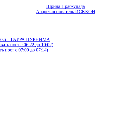
Шрила Прабхупада
Ачарья-основатель ИСККОН
йтаньи – ГАУРА ПУРНИМА
ать пост с 06:22 до 10:02)
 пост с 07:09 до 07:14)