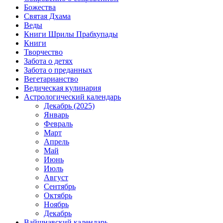
Божества
Святая Дхама
Веды
Книги Шрилы Прабхупады
Книги
Творчество
Забота о детях
Забота о преданных
Вегетарианство
Ведическая кулинария
Астрологический календарь
Декабрь (2025)
Январь
Февраль
Март
Апрель
Май
Июнь
Июль
Август
Сентябрь
Октябрь
Ноябрь
Декабрь
Вайшнавский календарь