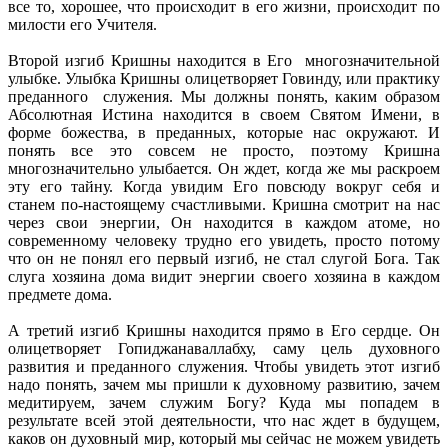
все то, хорошее, что происходит в его жизни, происходит по
милости его Учителя.
Второй изгиб Кришны находится в Его многозначительной
улыбке. Улыбка Кришны олицетворяет Говинду, или практику
преданного служения. Мы должны понять, каким образом
Абсолютная Истина находится в своем Святом Имени, в
форме божества, в преданных, которые нас окружают. И
понять все это совсем не просто, поэтому Кришна
многозначительно улыбается. Он ждет, когда же мы раскроем
эту его тайну. Когда увидим Его повсюду вокруг себя и
станем по-настоящему счастливыми. Кришна смотрит на нас
через свои энергии, Он находится в каждом атоме, но
современному человеку трудно его увидеть, просто потому
что он не понял его первый изгиб, не стал слугой Бога. Так
слуга хозяина дома видит энергии своего хозяина в каждом
предмете дома.
А третий изгиб Кришны находится прямо в Его сердце. Он
олицетворяет Гопиджанаваллабху, саму цель духовного
развития и преданного служения. Чтобы увидеть этот изгиб
надо понять, зачем мы пришли к духовному развитию, зачем
медитируем, зачем служим Богу? Куда мы попадем в
результате всей этой деятельности, что нас ждет в будущем,
каков он духовный мир, который мы сейчас не можем увидеть