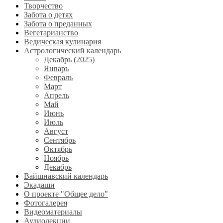
Творчество
Забота о детях
Забота о преданных
Вегетарианство
Ведическая кулинария
Астрологический календарь
Декабрь (2025)
Январь
Февраль
Март
Апрель
Май
Июнь
Июль
Август
Сентябрь
Октябрь
Ноябрь
Декабрь
Вайшнавский календарь
Экадаши
О проекте "Общее дело"
Фотогалерея
Видеоматериалы
Аудиолекции