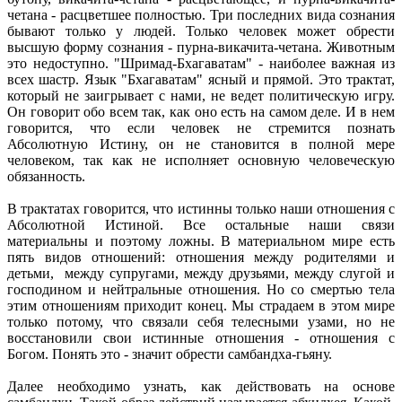
четана - расцветшее полностью. Три последних вида сознания
бывают только у людей. Только человек может обрести
высшую форму сознания - пурна-викачита-четана. Животным
это недоступно. "Шримад-Бхагаватам" - наиболее важная из
всех шастр. Язык "Бхагаватам" ясный и прямой. Это трактат,
который не заигрывает с нами, не ведет политическую игру.
Он говорит обо всем так, как оно есть на самом деле. И в нем
говорится, что если человек не стремится познать
Абсолютную Истину, он не становится в полной мере
человеком, так как не исполняет основную человеческую
обязанность.
В трактатах говорится, что истинны только наши отношения с
Абсолютной Истиной. Все остальные наши связи
материальны и поэтому ложны. В материальном мире есть
пять видов отношений: отношения между родителями и
детьми, между супругами, между друзьями, между слугой и
господином и нейтральные отношения. Но со смертью тела
этим отношениям приходит конец. Мы страдаем в этом мире
только потому, что связали себя телесными узами, но не
восстановили свои истинные отношения - отношения с
Богом. Понять это - значит обрести самбандха-гьяну.
Далее необходимо узнать, как действовать на основе