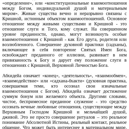
«определение», или «конституциональные взаимоотношения
между Богом, индивидуальной душой и материальным
миром». Живые существа вечно и неразрывно связаны с
Кришной, истинным объектом взаимоотношений. Основное
отношение между живыми существами и Кришной - это
отношение слуги и Того, кому служат. На совершенном
уровне преданности, однако, могут возникнуть особые
взаимоотношения с Кришной - как Его друга, родителя или
возлюбленного. Совершение духовной практики (садханы),
включающее в себя повторение Святых Имен Бога,
освобождает преданного от иллюзии, развивает в нем
привязанность к Богу и дарует ему положение слуги в
отношениях с Кришной, Верховной Личностью Бога.
Абхидейа означает «конец», «деятельность», «взаимообмен»,
«взаимодействие» или «садхана-бхакти» (духовная практика,
совершаемая теми, кто осознал свои изначальные
взаимоотношения с Богом). Абхидейа означает достижение
суммум бонум или желаемого объекта. Другими словами,
чистое, беспримесное преданное служение - это средство
осознать вечные любовные отношения, существующие между
Верховным Господом Кришной и мельчайшей душой,
дживой. Это не просто совершение ритуалов – это реальное
понимание Абсолютной Истины, реальный контакт, реальное
общение. Что может быть интереснее в материальном мире,