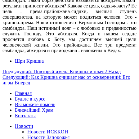
самбандхи. Такой образ действий называется абхидхея. Какой
результат приносит абхидхея? Какова ее цель, садхья-васту? Ее
цель - према-прайоджана-сиддхи, высшая ступень
совершенства, на которую может подняться человек. Это -
кришна-према. Наши отношения с Верховным Господом - это
самбандха. Наш истинный долг – с любовью и преданностью
служить Господу. Это абхидхея. Когда в нашем сердце
проснется любовь к Богу, мы достигнем высшей цели
человеческой жизни. Это прайоджана. Все три предмета:
самбандха, абхидхея и прайоджана - изложены в Ведах.
Шри Кришна
Предыдущий: Повторяй имена Кришны и плачь!
Назад
Следующий: Как Кришна очищает нас от осквернений: Его
игры
Вперед
Главная
Будьте в курсе
Вы можете помочь
Ближайший Храм
Контакты
Новости
Новости ИСККОН
Новости Запорожья