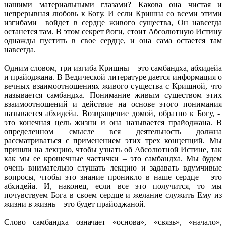
нашими материальными глазами? Какова она чистая и
непрерывная любовь к Богу. И если Кришна со всеми этими
изгибами войдет в сердце живого существа, Он навсегда
останется там. В этом секрет йоги, стоит Абсолютную Истину
однажды пустить в свое сердце, и она сама остается там
навсегда.
Одним словом, три изгиба Кришны – это самбандха, абхидейа
и прайоджана. В Ведической литературе дается информация о
вечных взаимоотношениях живого существа с Кришной, что
называется самбандха. Понимание живым существом этих
взаимоотношений и действие на основе этого понимания
называется абхидейа. Возвращение домой, обратно к Богу, -
это конечная цель жизни и она называется прайоджана. В
определенном смысле вся деятельность должна
рассматриваться с применением этих трех концепций. Мы
пришли на лекцию, чтобы узнать об Абсолютной Истине, так
как мы ее крошечные частички – это самбандха. Мы будем
очень внимательно слушать лекцию и задавать вдумчивые
вопросы, чтобы это знание проникло в наше сердце – это
абхидейа. И, наконец, если все это получится, то мы
почувствуем Бога в своем сердце и желание служить Ему из
жизни в жизнь – это будет прайоджаной.
Слово самбандха означает «основа», «связь», «начало»,