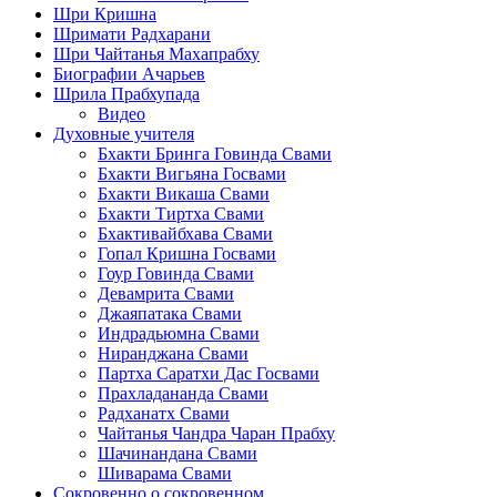
Шри Кришна
Шримати Радхарани
Шри Чайтанья Махапрабху
Биографии Ачарьев
Шрила Прабхупада
Видео
Духовные учителя
Бхакти Бринга Говинда Свами
Бхакти Вигьяна Госвами
Бхакти Викаша Свами
Бхакти Тиртха Свами
Бхактивайбхава Свами
Гопал Кришна Госвами
Гоур Говинда Свами
Девамрита Свами
Джаяпатака Свами
Индрадьюмна Свами
Ниранджана Свами
Партха Саратхи Дас Госвами
Прахладананда Свами
Радханатх Свами
Чайтанья Чандра Чаран Прабху
Шачинандана Свами
Шиварама Свами
Сокровенно о сокровенном