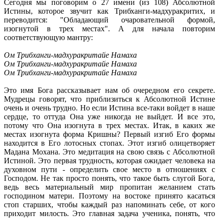
Сегодня мы поговорим о 27 имени (из 108) Абсолютной
Истины, которое звучит как Трибханги-мадхуракритих, и
переводится: "Обладающий очаровательной формой,
изогнутой в трех местах". А для начала повторим
соответствующую мантру:
Ом Трибханги-мадхуракритайе Намаха
Ом Трибханги-мадхуракритайе Намаха
Ом Трибханги-мадхуракритайе Намаха
Это имя Бога рассказывает нам об очередном его секрете.
Мудрецы говорят, что приблизиться к Абсолютной Истине
очень и очень трудно. Но если Истина все-таки войдет в наше
сердце, то оттуда Она уже никогда не выйдет. И все это,
потому что Она изогнута в трех местах. Итак, в каких же
местах изогнута форма Кришны? Первый изгиб Его формы
находится в Его лотосных стопах. Этот изгиб олицетворяет
Мадана Мохана. Это медитация на свою связь с Абсолютной
Истиной. Это первая трудность, которая ожидает человека на
духовном пути - определить свое место в отношениях с
Господом. Не так просто понять, что такое быть слугой Бога,
ведь весь материальный мир пропитан желанием стать
господином матери. Поэтому на востоке принято касаться
стоп старших, чтобы каждый раз напоминать себе, от кого
приходит милость. Это главная задача ученика, понять, что