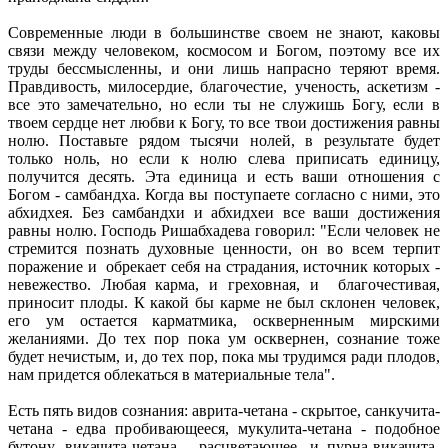
Современные люди в большинстве своем не знают, каковы
связи между человеком, космосом и Богом, поэтому все их
труды бессмысленны, и они лишь напрасно теряют время.
Правдивость, милосердие, благочестие, ученость, аскетизм -
все это замечательно, но если ты не служишь Богу, если в
твоем сердце нет любви к Богу, то все твои достижения равны
нолю. Поставьте рядом тысячи нолей, в результате будет
только ноль, но если к нолю слева приписать единицу,
получится десять. Эта единица и есть ваши отношения с
Богом - самбандха. Когда вы поступаете согласно с ними, это
абхидхея. Без самбандхи и абхидхеи все ваши достижения
равны нолю. Господь Ришабхадева говорил: "Если человек не
стремится познать духовные ценности, он во всем терпит
поражение и обрекает себя на страдания, источник которых -
невежество. Любая карма, и греховная, и благочестивая,
приносит плоды. К какой бы карме не был склонен человек,
его ум остается карматмика, оскверненным мирскими
желаниями. До тех пор пока ум осквернен, сознание тоже
будет нечистым, и, до тех пор, пока мы трудимся ради плодов,
нам придется облекаться в материальные тела".
Есть пять видов сознания: аврита-четана - скрытое, санкучита-
четана - едва пробивающееся, мукулита-четана - подобное
бутону, викачита-четана - расцветающее, и пурна-викачита-