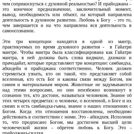
чем соприкоснуться с духовной реальностью? И прайоджана –
это конечное предназначение, заключительный момент,
вывод, необходимость или объект, на который направлена
деятельность в духовном развитии. Любовь к Богу - это то,
чем завершается и на что направлена вся деятельность в
самоосознании.
Эти три концепции находятся в одной из мантр,
практикуемых по время духовного развития - в Гайатри
мантре. Чтобы мантра была классифицирована как Гайатри
мантра, в ней должны быть слова видмахе, дхимахи и
прачодайат, которые представляют три концепции: самбандха,
абхидейа и прайоджана соответственно. Человек должен
стремиться узнать, кто он такой, что представляет собой
вселенная, кто есть Бог и каковы связи между Богом, им
самим и материальным миром. Животные не задумываются
над этими вопросами, но они неизбежно возникнут в
сознании тех, кто достоин, называться человеком. Знание об
этих четырех предметах: о человеке, о вселенной, о Боге и их
связях и есть самбандха-гьяна, знание о наших отношениях с
Богом. Когда эти отношения восстановлены, необходимо
действовать в соответствии с ними. Это - абхидхея. Исполнив
то, что предписано Богом, мы достигнем высшей цели
человеческой жизни - обретем любовь к Богу. Это -
прайоджана-сиддхи.