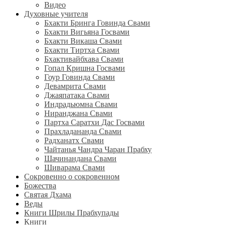
Видео
Духовные учителя
Бхакти Бринга Говинда Свами
Бхакти Вигьяна Госвами
Бхакти Викаша Свами
Бхакти Тиртха Свами
Бхактивайбхава Свами
Гопал Кришна Госвами
Гоур Говинда Свами
Девамрита Свами
Джаяпатака Свами
Индрадьюмна Свами
Ниранджана Свами
Партха Саратхи Дас Госвами
Прахладананда Свами
Радханатх Свами
Чайтанья Чандра Чаран Прабху
Шачинандана Свами
Шиварама Свами
Сокровенно о сокровенном
Божества
Святая Дхама
Веды
Книги Шрилы Прабхупады
Книги