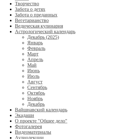
Творчество
Забота о детях
Забота о преданных
Вегетарианство
Ведическая кулинария
Астрологический календарь
Декабрь (2025)
Январь
Февраль
Март
Апрель
Май
Июнь
Июль
Август
Сентябрь
Октябрь
Ноябрь
Декабрь
Вайшнавский календарь
Экадаши
О проекте "Общее дело"
Фотогалерея
Видеоматериалы
Аудиолекции