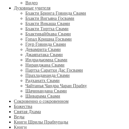
Видео
Духовные учителя
Бхакти Бринга Говинда Свами
Бхакти Вигьяна Госвами
Бхакти Викаша Свами
Бхакти Тиртха Свами
Бхактивайбхава Свами
Гопал Кришна Госвами
Гоур Говинда Свами
Девамрита Свами
Джаяпатака Свами
Индрадьюмна Свами
Ниранджана Свами
Партха Саратхи Дас Госвами
Прахладананда Свами
Радханатх Свами
Чайтанья Чандра Чаран Прабху
Шачинандана Свами
Шиварама Свами
Сокровенно о сокровенном
Божества
Святая Дхама
Веды
Книги Шрилы Прабхупады
Книги