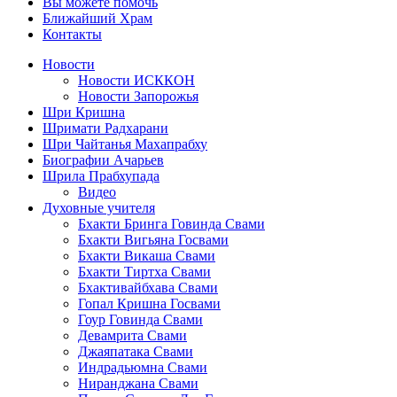
Вы можете помочь
Ближайший Храм
Контакты
Новости
Новости ИСККОН
Новости Запорожья
Шри Кришна
Шримати Радхарани
Шри Чайтанья Махапрабху
Биографии Ачарьев
Шрила Прабхупада
Видео
Духовные учителя
Бхакти Бринга Говинда Свами
Бхакти Вигьяна Госвами
Бхакти Викаша Свами
Бхакти Тиртха Свами
Бхактивайбхава Свами
Гопал Кришна Госвами
Гоур Говинда Свами
Девамрита Свами
Джаяпатака Свами
Индрадьюмна Свами
Ниранджана Свами