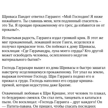
Шриваса Пандит ответил Гауранге: «Мой Господин! Я ниже
нижайшего. Ты славишь меня, хотя подлинный спаситель –
это Ты. Я прощаю прокаженному его грех; да избавится он от
проказы!».
Испытывая радость, Гауранга издал громкий крик. В этот же
миг прокаженный, лежавший возле Ганги, исцелился и
получил прекрасное тело. Он побежал к дому Шривасы,
восклицая: «Где Гаурачандра, луна моего сердца? Кто другой
может освободить человека, ослепленного недугом
материального бытия?»
Господь Гаурахари вышел из дома Шривасы и быстро зашагал
навстречу исцелившемуся прокаженному. Тот упал на землю,
выражая почтение Господу. Шри Гауранга поднял его и
прижал к груди. Господь наполнил его сердце кришна-
премой, которая недоступна даже Брахме.
Охваченный любовью к Шри Кришне, этот человек то плакал,
то безудержно смеялся. Он стал петь, танцевать и кататься в
пыли. Он восклицал: «Господь Гауранга – друг каждого! Он
— Патита-павана. Он пришел, чтобы спасать последних