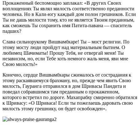
Прокаженный беспомощно заплакал: «В других Своих
воплощениях Ты являл милость соответственно преданности
человека. Но в Кали-югу каждый дом полон грешников. Если
Ты не дашь милости тому, кто не является Твоим преданным,
как сможешь Ты сохранить имя Патита-павана — спаситель
падших?
Слава сильнорукому Вишвамбхаре! Ты – мост религии. По
этому мосту люди пройдут над материальным бытием. О
любимец Шачиматы! Прошу Тебя, не отвергай меня! Ты
независим, но, если Тебе хоть немного жаль меня, яви мне
Свою милость!»
Конечно, сердце Вишвамбхары сжималось от сострадания к
этому раскаявшемуся брахману, но, прежде чем явить Свою
милость, Гауранга отправился в дом Шривасы Пандита и
поведал собравшимся там преданным о прокаженном,
которого встретил по дороге. Махапрабху смиренно обратился
к Шривасу: «О Шриваса! Если ты пожелаешь даровать свою
милость этому грешнику, он будет освобожден».