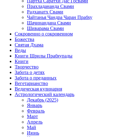
Партха Саратхи Дас Госвами
Прахладананда Свами
Радханатх Свами
Чайтанья Чандра Чаран Прабху
Шачинандана Свами
Шиварама Свами
Сокровенно о сокровенном
Божества
Святая Дхама
Веды
Книги Шрилы Прабхупады
Книги
Творчество
Забота о детях
Забота о преданных
Вегетарианство
Ведическая кулинария
Астрологический календарь
Декабрь (2025)
Январь
Февраль
Март
Апрель
Май
Июнь