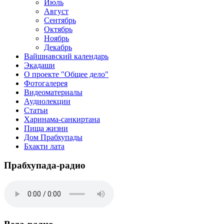
Июль
Август
Сентябрь
Октябрь
Ноябрь
Декабрь
Вайшнавский календарь
Экадаши
О проекте "Общее дело"
Фотогалерея
Видеоматериалы
Аудиолекции
Статьи
Харинама-санкиртана
Пища жизни
Дом Прабхупады
Бхакти лата
Прабхупада-радио