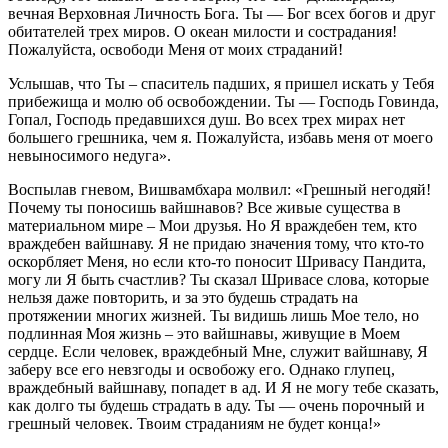
вечная Верховная Личность Бога. Ты — Бог всех богов и друг
обитателей трех миров. О океан милости и сострадания!
Пожалуйста, освободи Меня от моих страданий!
Услышав, что Ты – спаситель падших, я пришел искать у Тебя
прибежища и молю об освобождении. Ты — Господь Говинда,
Гопал, Господь предавшихся душ. Во всех трех мирах нет
большего грешника, чем я. Пожалуйста, избавь меня от моего
невыносимого недуга».
Воспылав гневом, Вишвамбхара молвил: «Грешный негодяй!
Почему ты поносишь вайшнавов? Все живые существа в
материальном мире – Мои друзья. Но Я враждебен тем, кто
враждебен вайшнаву. Я не придаю значения тому, что кто-то
оскорбляет Меня, но если кто-то поносит Шривасу Пандита,
могу ли Я быть счастлив? Ты сказал Шривасе слова, которые
нельзя даже повторить, и за это будешь страдать на
протяжении многих жизней. Ты видишь лишь Мое тело, но
подлинная Моя жизнь – это вайшнавы, живущие в Моем
сердце. Если человек, враждебный Мне, служит вайшнаву, Я
заберу все его невзгоды и освобожу его. Однако глупец,
враждебный вайшнаву, попадет в ад. И Я не могу тебе сказать,
как долго ты будешь страдать в аду. Ты — очень порочный и
грешный человек. Твоим страданиям не будет конца!»