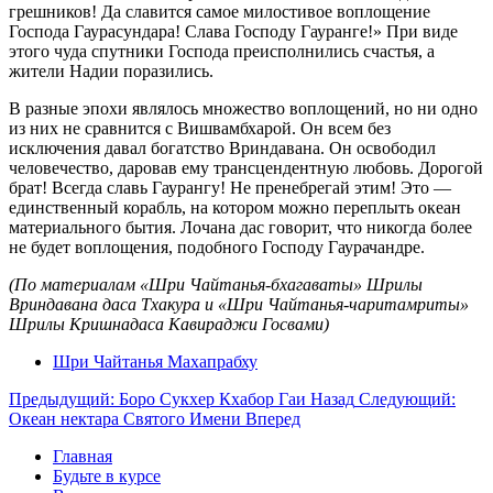
грешников! Да славится самое милостивое воплощение
Господа Гаурасундара! Слава Господу Гауранге!» При виде
этого чуда спутники Господа преисполнились счастья, а
жители Надии поразились.
В разные эпохи являлось множество воплощений, но ни одно
из них не сравнится с Вишвамбхарой. Он всем без
исключения давал богатство Вриндавана. Он освободил
человечество, даровав ему трансцендентную любовь. Дорогой
брат! Всегда славь Гаурангу! Не пренебрегай этим! Это —
единственный корабль, на котором можно переплыть океан
материального бытия. Лочана дас говорит, что никогда более
не будет воплощения, подобного Господу Гаурачандре.
(По материалам «Шри Чайтанья-бхагаваты» Шрилы
Вриндавана даса Тхакура и «Шри Чайтанья-чаритамриты»
Шрилы Кришнадаса Кавираджи Госвами)
Шри Чайтанья Махапрабху
Предыдущий: Боро Сукхер Кхабор Гаи
Назад
Следующий:
Океан нектара Святого Имени
Вперед
Главная
Будьте в курсе