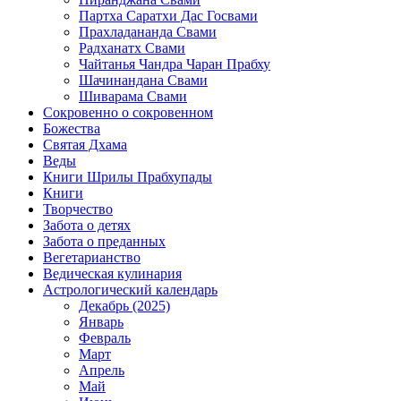
Партха Саратхи Дас Госвами
Прахладананда Свами
Радханатх Свами
Чайтанья Чандра Чаран Прабху
Шачинандана Свами
Шиварама Свами
Сокровенно о сокровенном
Божества
Святая Дхама
Веды
Книги Шрилы Прабхупады
Книги
Творчество
Забота о детях
Забота о преданных
Вегетарианство
Ведическая кулинария
Астрологический календарь
Декабрь (2025)
Январь
Февраль
Март
Апрель
Май