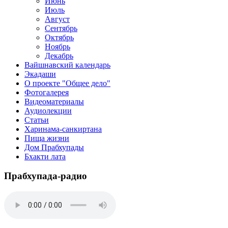
Июнь
Июль
Август
Сентябрь
Октябрь
Ноябрь
Декабрь
Вайшнавский календарь
Экадаши
О проекте "Общее дело"
Фотогалерея
Видеоматериалы
Аудиолекции
Статьи
Харинама-санкиртана
Пища жизни
Дом Прабхупады
Бхакти лата
Прабхупада-радио