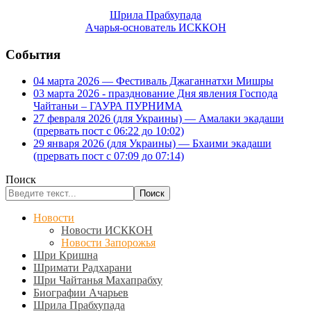
Шрила Прабхупада
Ачарья-основатель ИСККОН
События
04 марта 2026 — Фестиваль Джаганнатхи Мишры
03 марта 2026 - празднование Дня явления Господа
Чайтаньи – ГАУРА ПУРНИМА
27 февраля 2026 (для Украины) — Амалаки экадаши
(прервать пост с 06:22 до 10:02)
29 января 2026 (для Украины) — Бхаими экадаши
(прервать пост с 07:09 до 07:14)
Поиск
Поиск
Новости
Новости ИСККОН
Новости Запорожья
Шри Кришна
Шримати Радхарани
Шри Чайтанья Махапрабху
Биографии Ачарьев
Шрила Прабхупада