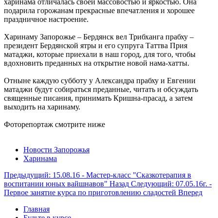
харинама отличалась своей массовостью и яркостью. Она
подарила горожанам прекрасные впечатления и хорошее
праздничное настроение.
Харинаму Запорожье – Бердянск вел Трибханга прабху –
президент Бердянской ятры и его супруга Таттва Прия
матаджи, которые приехали в наш город, для того, чтобы
вдохновить преданных на открытие новой нама-хатты.
Отныне каждую субботу у Александра прабху и Евгении
матаджи будут собираться преданные, читать и обсуждать
священные писания, принимать Кришна-прасад, а затем
выходить на харинаму.
Фоторепортаж смотрите ниже
Новости Запорожья
Харинама
Предыдущий: 15.08.16 - Мастер-класс "Сказкотерапия в
воспитании юных вайшнавов"
Назад
Следующий: 07.05.16г. -
Первое занятие курса по приготовлению сладостей
Вперед
Главная
Будьте в курсе