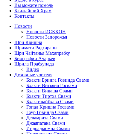
Вы можете помочь
Ближайший Храм
Контакты
Новости
Новости ИСККОН
Новости Запорожья
Шри Кришна
Шримати Радхарани
Шри Чайтанья Махапрабху
Биографии Ачарьев
Шрила Прабхупада
Видео
Духовные учителя
Бхакти Бринга Говинда Свами
Бхакти Вигьяна Госвами
Бхакти Викаша Свами
Бхакти Тиртха Свами
Бхактивайбхава Свами
Гопал Кришна Госвами
Гоур Говинда Свами
Девамрита Свами
Джаяпатака Свами
Индрадьюмна Свами
Ниранджана Свами