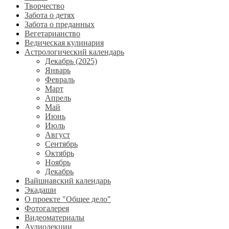
Творчество
Забота о детях
Забота о преданных
Вегетарианство
Ведическая кулинария
Астрологический календарь
Декабрь (2025)
Январь
Февраль
Март
Апрель
Май
Июнь
Июль
Август
Сентябрь
Октябрь
Ноябрь
Декабрь
Вайшнавский календарь
Экадаши
О проекте "Общее дело"
Фотогалерея
Видеоматериалы
Аудиолекции