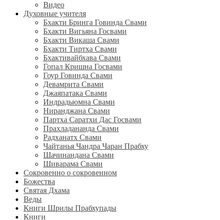
Видео
Духовные учителя
Бхакти Бринга Говинда Свами
Бхакти Вигьяна Госвами
Бхакти Викаша Свами
Бхакти Тиртха Свами
Бхактивайбхава Свами
Гопал Кришна Госвами
Гоур Говинда Свами
Девамрита Свами
Джаяпатака Свами
Индрадьюмна Свами
Ниранджана Свами
Партха Саратхи Дас Госвами
Прахладананда Свами
Радханатх Свами
Чайтанья Чандра Чаран Прабху
Шачинандана Свами
Шиварама Свами
Сокровенно о сокровенном
Божества
Святая Дхама
Веды
Книги Шрилы Прабхупады
Книги