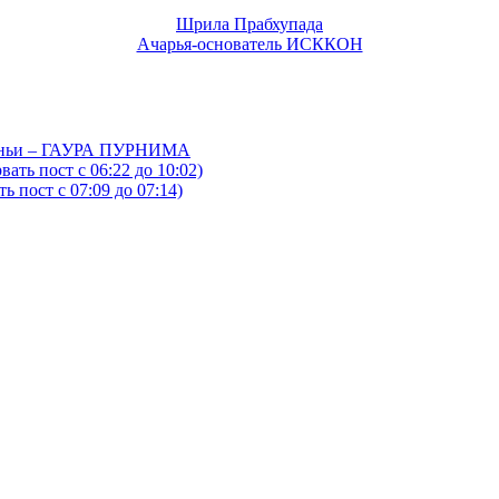
Шрила Прабхупада
Ачарья-основатель ИСККОН
йтаньи – ГАУРА ПУРНИМА
ать пост с 06:22 до 10:02)
 пост с 07:09 до 07:14)