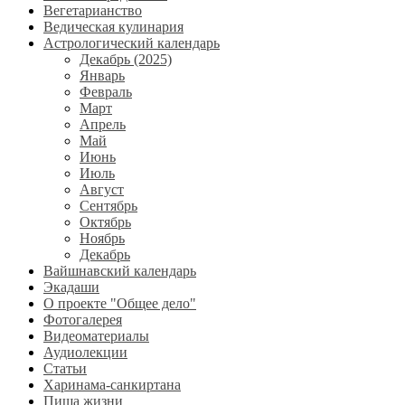
Вегетарианство
Ведическая кулинария
Астрологический календарь
Декабрь (2025)
Январь
Февраль
Март
Апрель
Май
Июнь
Июль
Август
Сентябрь
Октябрь
Ноябрь
Декабрь
Вайшнавский календарь
Экадаши
О проекте "Общее дело"
Фотогалерея
Видеоматериалы
Аудиолекции
Статьи
Харинама-санкиртана
Пища жизни