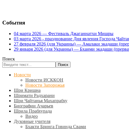
События
04 марта 2026 — Фестиваль Джаганнатхи Мишры
03 марта 2026 - празднование Дня явления Господа Ча
27 февраля 2026 (для Украины) — Амалаки экадаши (прерв
29 января 2026 (для Украины) — Бхаими экадаши (прервать
Поиск
Поиск
Новости
Новости ИСККОН
Новости Запорожья
Шри Кришна
Шримати Радхарани
Шри Чайтанья Махапрабху
Биографии Ачарьев
Шрила Прабхупада
Видео
Духовные учителя
Бхакти Бринга Говинда Свами