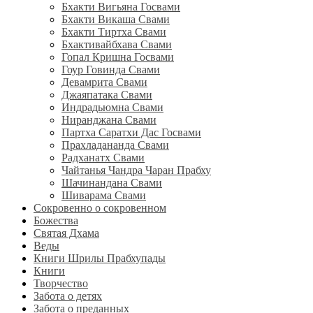
Бхакти Вигьяна Госвами
Бхакти Викаша Свами
Бхакти Тиртха Свами
Бхактивайбхава Свами
Гопал Кришна Госвами
Гоур Говинда Свами
Девамрита Свами
Джаяпатака Свами
Индрадьюмна Свами
Ниранджана Свами
Партха Саратхи Дас Госвами
Прахладананда Свами
Радханатх Свами
Чайтанья Чандра Чаран Прабху
Шачинандана Свами
Шиварама Свами
Сокровенно о сокровенном
Божества
Святая Дхама
Веды
Книги Шрилы Прабхупады
Книги
Творчество
Забота о детях
Забота о преданных