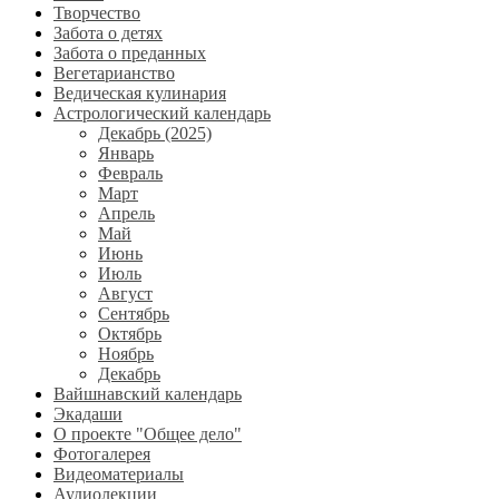
Творчество
Забота о детях
Забота о преданных
Вегетарианство
Ведическая кулинария
Астрологический календарь
Декабрь (2025)
Январь
Февраль
Март
Апрель
Май
Июнь
Июль
Август
Сентябрь
Октябрь
Ноябрь
Декабрь
Вайшнавский календарь
Экадаши
О проекте "Общее дело"
Фотогалерея
Видеоматериалы
Аудиолекции