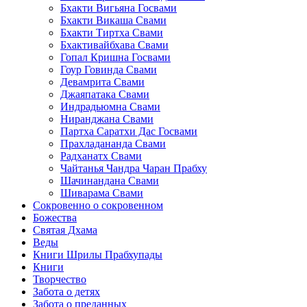
Бхакти Вигьяна Госвами
Бхакти Викаша Свами
Бхакти Тиртха Свами
Бхактивайбхава Свами
Гопал Кришна Госвами
Гоур Говинда Свами
Девамрита Свами
Джаяпатака Свами
Индрадьюмна Свами
Ниранджана Свами
Партха Саратхи Дас Госвами
Прахладананда Свами
Радханатх Свами
Чайтанья Чандра Чаран Прабху
Шачинандана Свами
Шиварама Свами
Сокровенно о сокровенном
Божества
Святая Дхама
Веды
Книги Шрилы Прабхупады
Книги
Творчество
Забота о детях
Забота о преданных