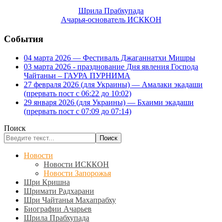
Шрила Прабхупада
Ачарья-основатель ИСККОН
События
04 марта 2026 — Фестиваль Джаганнатхи Мишры
03 марта 2026 - празднование Дня явления Господа
Чайтаньи – ГАУРА ПУРНИМА
27 февраля 2026 (для Украины) — Амалаки экадаши
(прервать пост с 06:22 до 10:02)
29 января 2026 (для Украины) — Бхаими экадаши
(прервать пост с 07:09 до 07:14)
Поиск
Поиск
Новости
Новости ИСККОН
Новости Запорожья
Шри Кришна
Шримати Радхарани
Шри Чайтанья Махапрабху
Биографии Ачарьев
Шрила Прабхупада