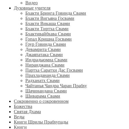
Видео
Духовные учителя
Бхакти Бринга Говинда Свами
Бхакти Вигьяна Госвами
Бхакти Викаша Свами
Бхакти Тиртха Свами
Бхактивайбхава Свами
Гопал Кришна Госвами
Гоур Говинда Свами
Девамрита Свами
Джаяпатака Свами
Индрадьюмна Свами
Ниранджана Свами
Партха Саратхи Дас Госвами
Прахладананда Свами
Радханатх Свами
Чайтанья Чандра Чаран Прабху
Шачинандана Свами
Шиварама Свами
Сокровенно о сокровенном
Божества
Святая Дхама
Веды
Книги Шрилы Прабхупады
Книги