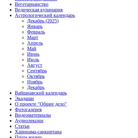
Вегетарианство
Ведическая кулинария
Астрологический календарь
Декабрь (2025)
Январь
Февраль
Март
Апрель
Май
Июнь
Июль
Август
Сентябрь
Октябрь
Ноябрь
Декабрь
Вайшнавский календарь
Экадаши
О проекте "Общее дело"
Фотогалерея
Видеоматериалы
Аудиолекции
Статьи
Харинама-санкиртана
Пища жизни