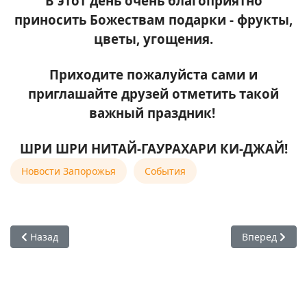
В этот день очень благоприятно
приносить Божествам подарки - фрукты,
цветы, угощения.
Приходите пожалуйста
сами и
приглашайте друзей
отметить такой
важный праздник!
ШРИ ШРИ НИТАЙ-ГАУРАХАРИ КИ-ДЖАЙ!
Новости Запорожья
События
Предыдущий: 31 августа 2023 — Празднование Баларама 
Следующий: 
Назад
Вперед