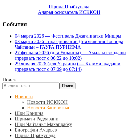
Шрила Прабхупада
Ачарья-основатель ИСККОН
События
04 марта 2026 — Фестиваль Джаганнатхи Мишры
03 марта 2026 - празднование Дня явления Господа
Чайтаньи – ГАУРА ПУРНИМА
27 февраля 2026 (для Украины) — Амалаки экадаши
(прервать пост с 06:22 до 10:02)
29 января 2026 (для Украины) — Бхаими экадаши
(прервать пост с 07:09 до 07:14)
Поиск
Поиск
Новости
Новости ИСККОН
Новости Запорожья
Шри Кришна
Шримати Радхарани
Шри Чайтанья Махапрабху
Биографии Ачарьев
Шрила Прабхупада