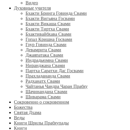
Видео
Духовные учителя
Бхакти Бринга Говинда Свами
Бхакти Вигьяна Госвами
Бхакти Викаша Свами
Бхакти Тиртха Свами
Бхактивайбхава Свами
Гопал Кришна Госвами
Гоур Говинда Свами
Девамрита Свами
Джаяпатака Свами
Индрадьюмна Свами
Ниранджана Свами
Партха Саратхи Дас Госвами
Прахладананда Свами
Радханатх Свами
Чайтанья Чандра Чаран Прабху
Шачинандана Свами
Шиварама Свами
Сокровенно о сокровенном
Божества
Святая Дхама
Веды
Книги Шрилы Прабхупады
Книги