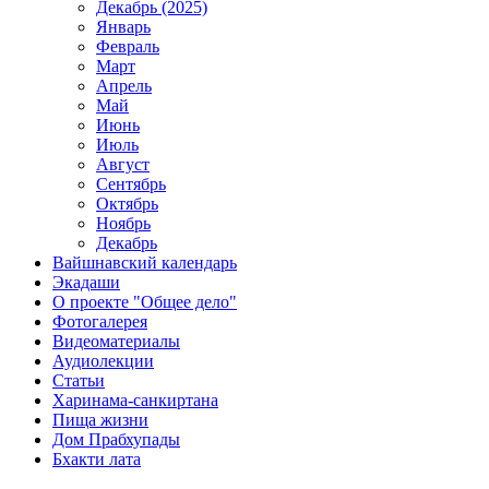
Декабрь (2025)
Январь
Февраль
Март
Апрель
Май
Июнь
Июль
Август
Сентябрь
Октябрь
Ноябрь
Декабрь
Вайшнавский календарь
Экадаши
О проекте "Общее дело"
Фотогалерея
Видеоматериалы
Аудиолекции
Статьи
Харинама-санкиртана
Пища жизни
Дом Прабхупады
Бхакти лата