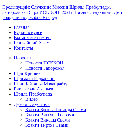
Предыдущий: Служение Миссии Шрилы Прабхупады.
Запорожская Ятра ИСККОН, 2021г.
Назад
Следующий: Дни
рождения в декабре
Вперед
Главная
Будьте в курсе
Вы можете помочь
Ближайший Храм
Контакты
Новости
Новости ИСККОН
Новости Запорожья
Шри Кришна
Шримати Радхарани
Шри Чайтанья Махапрабху
Биографии Ачарьев
Шрила Прабхупада
Видео
Духовные учителя
Бхакти Бринга Говинда Свами
Бхакти Вигьяна Госвами
Бхакти Викаша Свами
Бхакти Тиртха Свами