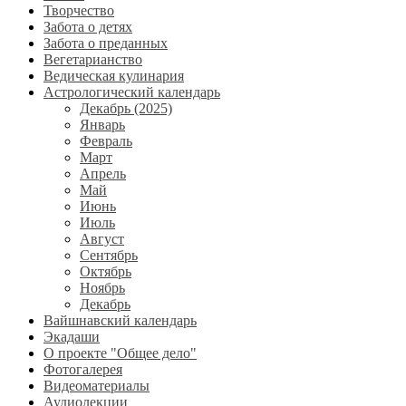
Творчество
Забота о детях
Забота о преданных
Вегетарианство
Ведическая кулинария
Астрологический календарь
Декабрь (2025)
Январь
Февраль
Март
Апрель
Май
Июнь
Июль
Август
Сентябрь
Октябрь
Ноябрь
Декабрь
Вайшнавский календарь
Экадаши
О проекте "Общее дело"
Фотогалерея
Видеоматериалы
Аудиолекции