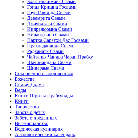
Бхактивайбхава Свами
Гопал Кришна Госвами
Гоур Говинда Свами
Девамрита Свами
Джаяпатака Свами
Индрадьюмна Свами
Ниранджана Свами
Партха Саратхи Дас Госвами
Прахладананда Свами
Радханатх Свами
Чайтанья Чандра Чаран Прабху
Шачинандана Свами
Шиварама Свами
Сокровенно о сокровенном
Божества
Святая Дхама
Веды
Книги Шрилы Прабхупады
Книги
Творчество
Забота о детях
Забота о преданных
Вегетарианство
Ведическая кулинария
Астрологический календарь