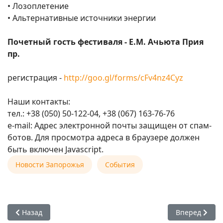
• Лозоплетение
• Альтернативные источники энергии
Почетный гость фестиваля - Е.М. Ачьюта Прия
пр.
регистрация -
http://goo.gl/forms/cFv4nz4Cyz
Наши контакты:
тел.: +38 (050) 50-122-04, +38 (067) 163-76-76
е-mail:
Адрес электронной почты защищен от спам-
ботов. Для просмотра адреса в браузере должен
быть включен Javascript.
Новости Запорожья
События
Предыдущий: 28 июня 2015 — КЛУБ САНГИ ДЛЯ МАТАДЖИ
Следующий: 2
Назад
Вперед