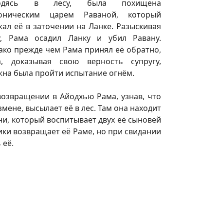
ходясь в лесу, была похищена
оническим царем Раваной, который
ал её в заточении на Ланке. Разыскивая
у, Рама осадил Ланку и убил Равану.
ако прежде чем Рама принял её обратно,
а, доказывая свою верность супругу,
жна была пройти испытание огнём.
возвращении в Айодхью Рама, узнав, что
ене, высылает её в лес. Там она находит
и, который воспитывает двух её сыновей
ики возвращает её Раме, но при свидании
 её.