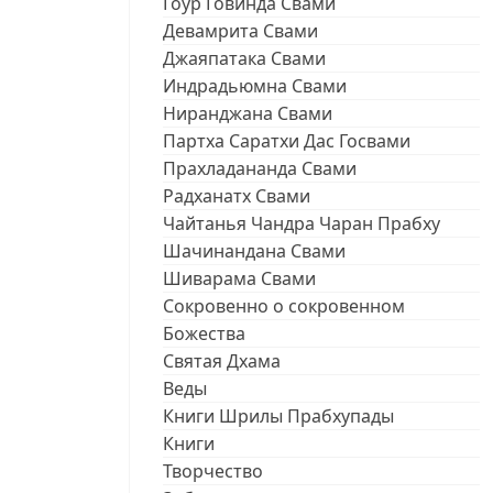
Гоур Говинда Свами
Девамрита Свами
Джаяпатака Свами
Индрадьюмна Свами
Ниранджана Свами
Партха Саратхи Дас Госвами
Прахладананда Свами
Радханатх Свами
Чайтанья Чандра Чаран Прабху
Шачинандана Свами
Шиварама Свами
Сокровенно о сокровенном
Божества
Святая Дхама
Веды
Книги Шрилы Прабхупады
Книги
Творчество