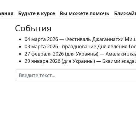
авная
Будьте в курсе
Вы можете помочь
Ближай
События
04 марта 2026 — Фестиваль Джаганнатхи Ми
03 марта 2026 - празднование Дня явления Г
27 февраля 2026 (для Украины) — Амалаки экад
29 января 2026 (для Украины) — Бхаими экадаш
Поиск
Type 2 or more characters for results.