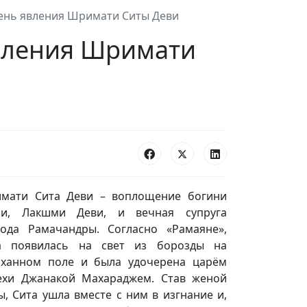
день явления Шримати Ситы Деви
явления Шримати
мати Сита Деви – воплощение богини
чи, Лакшми Деви, и вечная супруга
пода Рамачандры. Согласно «Рамаяне»,
а появилась на свет из борозды на
аханном поле и была удочерена царём
ехи Джанакой Махараджем. Став женой
, Сита ушла вместе с ним в изгнание и,