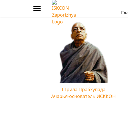
Гл
Шрила Прабхупада
Ачарья-основатель ИСККОН