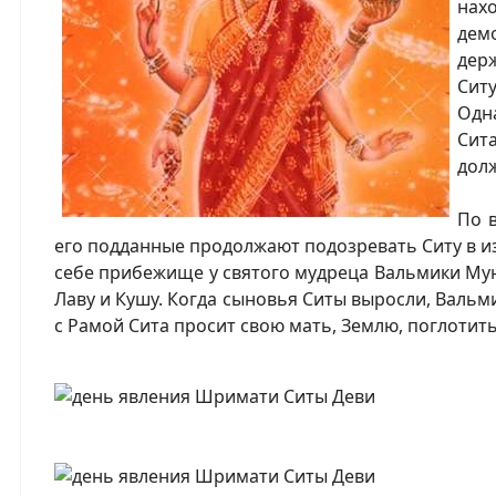
на
дем
держ
Сит
Одн
Сит
дол
По 
его подданные продолжают подозревать Ситу в изм
себе прибежище у святого мудреца Вальмики Мун
Лаву и Кушу. Когда сыновья Ситы выросли, Вальм
с Рамой Сита просит свою мать, Землю, поглотить