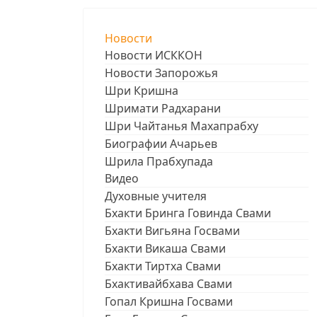
Новости
Новости ИСККОН
Новости Запорожья
Шри Кришна
Шримати Радхарани
Шри Чайтанья Махапрабху
Биографии Ачарьев
Шрила Прабхупада
Видео
Духовные учителя
Бхакти Бринга Говинда Свами
Бхакти Вигьяна Госвами
Бхакти Викаша Свами
Бхакти Тиртха Свами
Бхактивайбхава Свами
Гопал Кришна Госвами