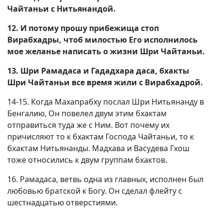
Чайтаньи с Нитьянандой.
12. И потому прошу прибежища стоп
Вирабхадры, чтоб милостью Его исполнилось
мое желанье написать о жизни Шри Чайтаньи.
13. Шри Рамадаса и Гададхара даса, бхакты
Шри Чайтаньи все время жили с Вирабхадрой.
14-15. Когда Махапрабху послал Шри Нитьянанду в
Бенгалию, Он повелел двум этим бхактам
отправиться туда же с Ним. Вот почему их
причисляют то к бхактам Господа Чайтаньи, то к
бхактам Нитьянанды. Мадхава и Васудева Гхош
тоже относились к двум группам бхактов.
16. Рамадаса, ветвь одна из главных, исполнен был
любовью братской к Богу. Он сделал флейту с
шестнадцатью отверстиями.