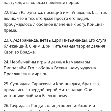
пастухов, а в волосах павлиньи перья.
22. Врач Рагхунатха, носящий имя Упадхьяя, был так
велик, что в тех, кто даже просто его видел,
пробуждалось любовное влеченье к Богу, Кришна-
према.
23. Сундарананда, ветвь Шри Нитьянанды, Его слуга
ближайший. С ним Шри Нитьянанда творил деяния
Свои во Врадже.
24. Необычайны игры и деянья Камалакары
Пиппалайи. Его любовь к Всевышнему чудесна.
Прославлен в мире он.
25. Сурьядаса Саракхела и Кришнадаса, брат его,
предались с твердой верой Нитьянанде. Они –
источники любви к Всевышнему.
26. Гауридаса Пандит, олицетворенье бхакти и