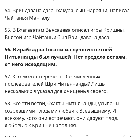
54. Вриндавана даса Тхакура, сын Нараяни, написал
Чайтанья Мангалу.
55. В Бхагаватам Вьясадева описал игры Кришны.
Вьясой игр Чайтаньи был Вриндавана даса.
56. Вирабхадра Госани из лучших ветвей
Нитьянанды был лучшей. Нет предела ветвям,
от него исходящим.
57. Кто может перечесть бесчисленных
последователей Шри Нитьянанды? Лишь
нескольких я указал для очищенья своего.
58. Все эти ветви, бхакты Нитьянанды, усыпаны
созревшими плодами любви к Всевышнему. И
всякому, кого они встречают, они даруют плод,
любовью к Кришне наполняя.