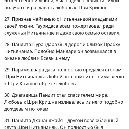
божественной любви, был наделен великой силой
получать и раздавать любовь к Шри Кришне.
27. Признав Чайтанью с Нитьянандой владыками
своей жизни, Гауридаса всем пожертвовал ради
служенья Нитьянанде и даже свою семью оставил.
28. Пандита Пурандара был дорог и близок Прабху
Нитьянанде. Подобно Мандаре он возвышался в
океане любви к Всевышнему.
29. Парамешвара даса полностью предался стопам
Шри Нитьянанды. Любой, кто помнит его имя, легко
к Шри Кришне обретет любовь.
30. Джагадиша Пандит стал спасителем мира.
Любовь к Шри Кришне изливалась из него подобно
дождевым потокам.
31. Пандита Дхананджайя – другой возлюбленный
слуга Шри Нитьянанды. Он полностью был