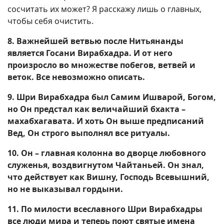
сосчитать их может? Я расскажу лишь о главных,
чтобы себя очистить.
8. Важнейшей ветвью после Нитьянанды
является Госани Вирабхадра. И от него
произросло во множестве побегов, ветвей и
веток. Все невозможно описать.
9. Шри Вирабхадра был Самим Ишварой, Богом,
но Он предстал как величайший бхакта –
махабхагавата. И хоть Он выше предписаний
Вед, Он строго выполнял все ритуалы.
10. Он – главная колонна во дворце любовного
служенья, воздвигнутом Чайтаньей. Он знал,
что действует как Вишну, Господь Всевышний,
но не выказывал гордыни.
11. По милости всеславного Шри Вирабхадры
все люди мира и теперь поют святые имена