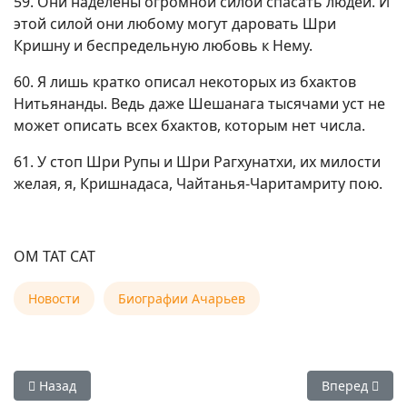
59. Они наделены огромной силой спасать людей. И
этой силой они любому могут даровать Шри
Кришну и беспредельную любовь к Нему.
60. Я лишь кратко описал некоторых из бхактов
Нитьянанды. Ведь даже Шешанага тысячами уст не
может описать всех бхактов, которым нет числа.
61. У стоп Шри Рупы и Шри Рагхунатхи, их милости
желая, я, Кришнадаса, Чайтанья-Чаритамриту пою.
ОМ ТАТ САТ
Новости
Биографии Ачарьев
Предыдущий: 17 октября 2025 (для Украины) — Рама экадаши
Следующий: 1
Назад
Вперед