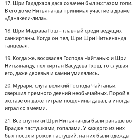
17. Шри Гададхара даса охвачен был экстазом гопи.
В его доме Нитьянанда принимал участие в драме
«Данакели-лила».
18. Шри Мадхава Гош – главный среди ведущих
санкиртаны. Когда он пел, Шри Шри Нитьянанда
танцевал.
19. Когда же, восхваляя Господа Чайтанью и Шри
Нитьянанду, пел киртан Васудева Гхош, то слушая
его, даже деревья и камни умилялись.
20. Мурари, слуга великий Господа Чайтаньи,
свершил премного деяний необычайных. Порой в
экстазе он даже тиграм пощечины давал, а иногда
играл со змеями.
21. Все спутники Шри Нитьянанды были раньше во
Врадже пастушками, гопалами. У каждого из них
был посох и рожок пастуший, на них были одежды