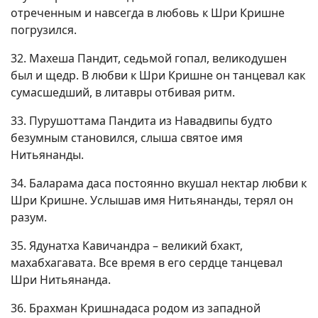
отреченным и навсегда в любовь к Шри Кришне
погрузился.
32. Махеша Пандит, седьмой гопал, великодушен
был и щедр. В любви к Шри Кришне он танцевал как
сумасшедший, в литавры отбивая ритм.
33. Пурушоттама Пандита из Навадвипы будто
безумным становился, слыша святое имя
Нитьянанды.
34. Баларама даса постоянно вкушал нектар любви к
Шри Кришне. Услышав имя Нитьянанды, терял он
разум.
35. Ядунатха Кавичандра – великий бхакт,
махабхагавата. Все время в его сердце танцевал
Шри Нитьянанда.
36. Брахман Кришнадаса родом из западной