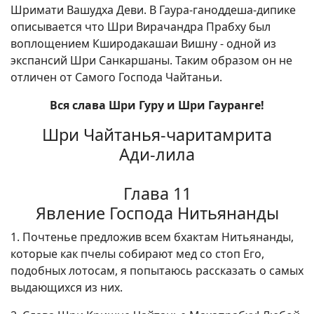
Шримати Вашудха Деви. В Гаура-ганоддеша-дипике
описывается что Шри Вирачандра Прабху был
воплощением Кширодакашаи Вишну - одной из
экспансий Шри Санкаршаны. Таким образом он не
отличен от Самого Господа Чайтаньи.
Вся слава Шри Гуру и Шри Гауранге!
Шри Чайтанья-чаритамрита
Ади-лила
Глава 11
Явление Господа Нитьянанды
1. Почтенье предложив всем бхактам Нитьянанды,
которые как пчелы собирают мед со стоп Его,
подобных лотосам, я попытаюсь рассказать о самых
выдающихся из них.