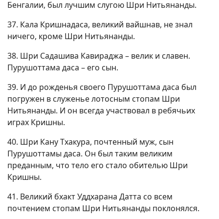
Бенгалии, был лучшим слугою Шри Нитьянанды.
37. Кала Кришнадаса, великий вайшнав, не знал
ничего, кроме Шри Нитьянанды.
38. Шри Садашива Кавираджа – велик и славен.
Пурушоттама даса – его сын.
39. И до рожденья своего Пурушоттама даса был
погружен в служенье лотосным стопам Шри
Нитьянанды. И он всегда участвовал в ребячьих
играх Кришны.
40. Шри Кану Тхакура, почтенный муж, сын
Пурушоттамы даса. Он был таким великим
преданным, что тело его стало обителью Шри
Кришны.
41. Великий бхакт Уддхарана Датта со всем
почтением стопам Шри Нитьянанды поклонялся.