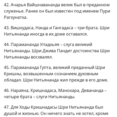
42. Ачарья Вайшнавананда велик был в преданном
служенье. Ранее он был известен под именем Пури
Рагхунатха.
43. Вишнудаса, Нанда и Гангадаса – три брата. Шри
Нитьянанда иногда в их доме оставался.
44. Парамананда Упадхьяя – слуга великий
Нитьянанды. Шри Джива Пандит достоинства Шри
Нитьянанды восхвалял.
45. Парамананда Гупта, великий преданный Шри
Кришны, возвышенным сознанием духовным
обладал. Шри Нитьянанда жил прежде в его доме.
46. Нараяна, Кришнадаса, Манохара, Девананда –
четыре брата – слуги Нитьянанды.
47. Для Ходы Кришнадасы Шри Нитьянанда был
душой и жизнью. Он ничего знать не хотел, кроме