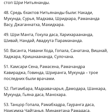
стоп Шри Нитьянанды.
48. Средь бхактов Нитьянанды были: Накади,
Мукунда, Сурья, Мадхава, Шридхара, Рамананда
Васу, Джаганнатха, Махидхара.
49. Шри Манта, Гокула даса, Харихараананда,
Шивай, Нандай, Авадхута Парамананда.
50. Васанта, Навани Хода, Гопала, Санатана, Вишнай,
Хаджара, Кришнаананда, Сулочана.
51. Камсари Сена, Рамасена, Рамачандра
Кавираджа, Говинда, Шриранга, Мукунда – трое
последних были врачами.
52. Питамбара, Мадхавачарья, Дамодара, Шанкара,
Мукунда, Гьяна даса, Манохара.
53. Танцор Гопала, Рамабхадра, Гауранга даса,
Нрисимха Чайтанья, Минакетана Рамадаса.