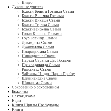
Видео
Духовные учителя
Бхакти Бринга Говинда Свами
Бхакти Вигьяна Госвами
Бхакти Викаша Свами
Бхакти Тиртха Свами
Бхактивайбхава Свами
Гопал Кришна Госвами
Гоур Говинда Свами
Девамрита Свами
Джаяпатака Свами
Индрадьюмна Свами
Ниранджана Свами
Партха Саратхи Дас Госвами
Прахладананда Свами
Радханатх Свами
Чайтанья Чандра Чаран Прабху
Шачинандана Свами
Шиварама Свами
Сокровенно о сокровенном
Божества
Святая Дхама
Веды
Книги Шрилы Прабхупады
Книги