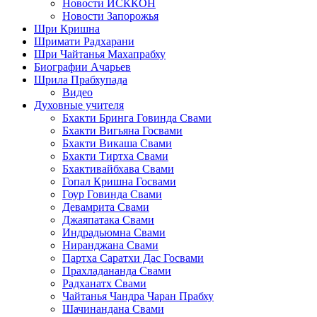
Новости ИСККОН
Новости Запорожья
Шри Кришна
Шримати Радхарани
Шри Чайтанья Махапрабху
Биографии Ачарьев
Шрила Прабхупада
Видео
Духовные учителя
Бхакти Бринга Говинда Свами
Бхакти Вигьяна Госвами
Бхакти Викаша Свами
Бхакти Тиртха Свами
Бхактивайбхава Свами
Гопал Кришна Госвами
Гоур Говинда Свами
Девамрита Свами
Джаяпатака Свами
Индрадьюмна Свами
Ниранджана Свами
Партха Саратхи Дас Госвами
Прахладананда Свами
Радханатх Свами
Чайтанья Чандра Чаран Прабху
Шачинандана Свами