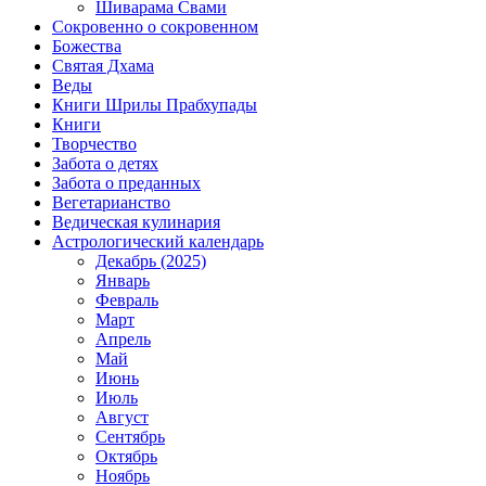
Шиварама Свами
Сокровенно о сокровенном
Божества
Святая Дхама
Веды
Книги Шрилы Прабхупады
Книги
Творчество
Забота о детях
Забота о преданных
Вегетарианство
Ведическая кулинария
Астрологический календарь
Декабрь (2025)
Январь
Февраль
Март
Апрель
Май
Июнь
Июль
Август
Сентябрь
Октябрь
Ноябрь