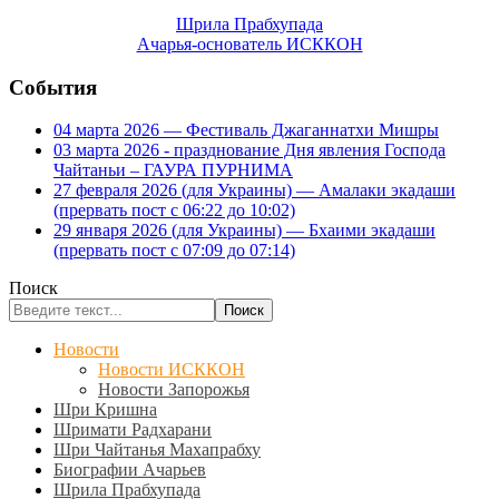
Шрила Прабхупада
Ачарья-основатель ИСККОН
События
04 марта 2026 — Фестиваль Джаганнатхи Мишры
03 марта 2026 - празднование Дня явления Господа
Чайтаньи – ГАУРА ПУРНИМА
27 февраля 2026 (для Украины) — Амалаки экадаши
(прервать пост с 06:22 до 10:02)
29 января 2026 (для Украины) — Бхаими экадаши
(прервать пост с 07:09 до 07:14)
Поиск
Поиск
Новости
Новости ИСККОН
Новости Запорожья
Шри Кришна
Шримати Радхарани
Шри Чайтанья Махапрабху
Биографии Ачарьев
Шрила Прабхупада