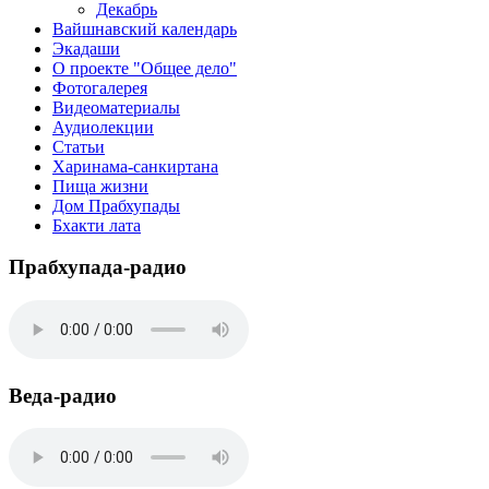
Декабрь
Вайшнавский календарь
Экадаши
О проекте "Общее дело"
Фотогалерея
Видеоматериалы
Аудиолекции
Статьи
Харинама-санкиртана
Пища жизни
Дом Прабхупады
Бхакти лата
Прабхупада-радио
Веда-радио