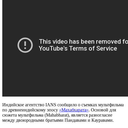
Индийское агентство IANS сообщило о съемках мультфильма
по древнеиндийскому эпосу
«Махабхарата»
. Основой для
сюжета мультфильма (Mahabharat), является разногласие
между двоюродными братьями Пандавами и Кауравами.