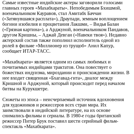
Самые известные индийские актеры заговорили голосами
главных героев «Махабхараты». Непобедимым Бхишмой,
военачальником Кауравов, стал Амитабх Баччан
(«Затянувшаяся расплата»), Драупади, земным воплощением
богини изобилия и процветания Лакшми, – Видья Балан
(«Грязная картина»), а Арджуной, военачальником Пандавов,
другом Кришны, – Аджай Девган («Навеки твоя»). Недавно
актерский состав также пополнил исполнитель одной из
ролей в фильме «Миллионер из трущоб» Анил Капур,
сообщает ИТАР-ТАСС.
«Махабхарата» является одним из самых любимых и
почитаемых индийцами трактатов. Она повествует о
божествах индуизма, мироздании и происхождении жизни. В
нее входит священная «Бхагавад-гита», диалог между
Кришной и Арджуной, который происходит перед началом
битвы на Курукшетре.
Сюжеты из эпоса – неисчерпаемый источник вдохновения
для художников и режиссеров всех стран мира. Их
заимствовали в индийской литературе, на их основе
снимались фильмы и сериалы. В 1980-е годы британский
режиссер Питер Брук поставил шести серийный фильм-
спектакль «Махабхарата».