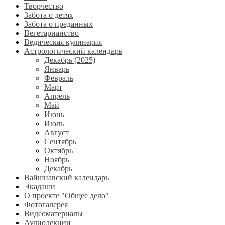
Творчество
Забота о детях
Забота о преданных
Вегетарианство
Ведическая кулинария
Астрологический календарь
Декабрь (2025)
Январь
Февраль
Март
Апрель
Май
Июнь
Июль
Август
Сентябрь
Октябрь
Ноябрь
Декабрь
Вайшнавский календарь
Экадаши
О проекте "Общее дело"
Фотогалерея
Видеоматериалы
Аудиолекции