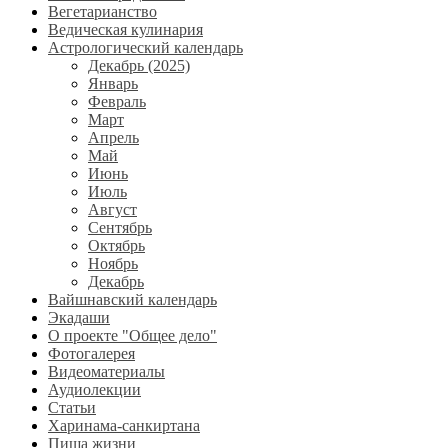
Вегетарианство
Ведическая кулинария
Астрологический календарь
Декабрь (2025)
Январь
Февраль
Март
Апрель
Май
Июнь
Июль
Август
Сентябрь
Октябрь
Ноябрь
Декабрь
Вайшнавский календарь
Экадаши
О проекте "Общее дело"
Фотогалерея
Видеоматериалы
Аудиолекции
Статьи
Харинама-санкиртана
Пища жизни