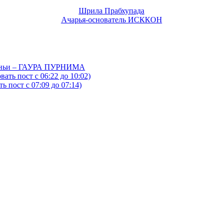
Шрила Прабхупада
Ачарья-основатель ИСККОН
йтаньи – ГАУРА ПУРНИМА
ать пост с 06:22 до 10:02)
 пост с 07:09 до 07:14)