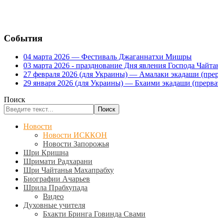
События
04 марта 2026 — Фестиваль Джаганнатхи Мишры
03 марта 2026 - празднование Дня явления Господа Ча
27 февраля 2026 (для Украины) — Амалаки экадаши (прерв
29 января 2026 (для Украины) — Бхаими экадаши (прервать
Поиск
Поиск
Новости
Новости ИСККОН
Новости Запорожья
Шри Кришна
Шримати Радхарани
Шри Чайтанья Махапрабху
Биографии Ачарьев
Шрила Прабхупада
Видео
Духовные учителя
Бхакти Бринга Говинда Свами