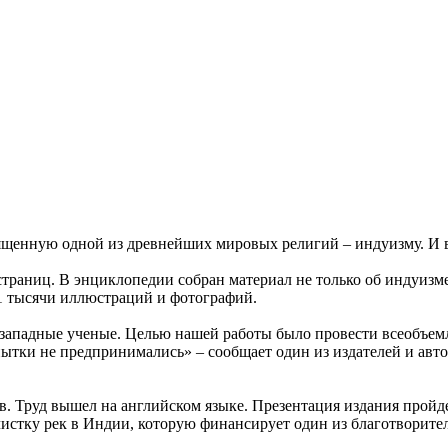
ященную одной из древнейших мировых религий – индуизму. И в
страниц. В энциклопедии собран материал не только об индуизме
 1 тысячи иллюстраций и фотографий.
 западные ученые. Целью нашей работы было провести всеобъем
пытки не предпринимались» – сообщает один из издателей и ав
ов. Труд вышел на английском языке. Презентация издания про
истку рек в Индии, которую финансирует один из благотворите