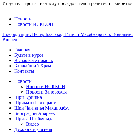
Индуизм - третья по числу последователей религией в мире пос
Новости
Новости ИСККОН
Предыдущий: Вечер Бхагавад-Гиты и Махабхараты в Волошинс
Вперед
Главная
Будьте в курсе
Вы можете помочь
Ближайший Храм
Контакты
Новости
Новости ИСККОН
Новости Запорожья
Шри Кришна
Шримати Радхарани
Шри Чайтанья Махапрабху
Биографии Ачарьев
Шрила Прабхупада
Видео
Духовные учителя