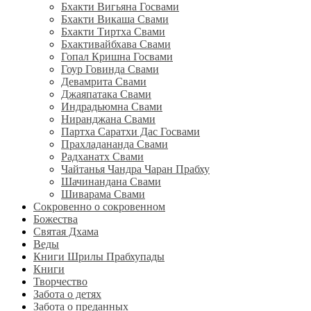
Бхакти Вигьяна Госвами
Бхакти Викаша Свами
Бхакти Тиртха Свами
Бхактивайбхава Свами
Гопал Кришна Госвами
Гоур Говинда Свами
Девамрита Свами
Джаяпатака Свами
Индрадьюмна Свами
Ниранджана Свами
Партха Саратхи Дас Госвами
Прахладананда Свами
Радханатх Свами
Чайтанья Чандра Чаран Прабху
Шачинандана Свами
Шиварама Свами
Сокровенно о сокровенном
Божества
Святая Дхама
Веды
Книги Шрилы Прабхупады
Книги
Творчество
Забота о детях
Забота о преданных