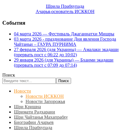
Шрила Прабхупада
Ачарья-основатель ИСККОН
События
04 марта 2026 — Фестиваль Джаганнатхи Мишры
03 марта 2026 - празднование Дня явления Господа
Чайтаньи – ГАУРА ПУРНИМА
27 февраля 2026 (для Украины) — Амалаки экадаши
(прервать пост с 06:22 до 10:02)
29 января 2026 (для Украины) — Бхаими экадаши
(прервать пост с 07:09 до 07:14)
Поиск
Поиск
Новости
Новости ИСККОН
Новости Запорожья
Шри Кришна
Шримати Радхарани
Шри Чайтанья Махапрабху
Биографии Ачарьев
Шрила Прабхупада