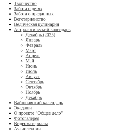
Творчество
Забота о детях
Забота о преданных
Вегетарианство
Ведическая кулинария
Астрологический календарь
Декабрь (2025)
Январь
Февраль
Март
Апрель
Май
Июнь
Июль
Август
Сентябрь
Октябрь
Ноябрь
Декабрь
Вайшнавский календарь
Экадаши
О проекте "Общее дело"
Фотогалерея
Видеоматериалы
Аудиолекции