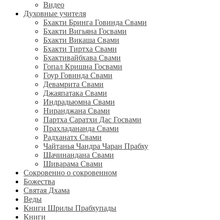
Видео
Духовные учителя
Бхакти Бринга Говинда Свами
Бхакти Вигьяна Госвами
Бхакти Викаша Свами
Бхакти Тиртха Свами
Бхактивайбхава Свами
Гопал Кришна Госвами
Гоур Говинда Свами
Девамрита Свами
Джаяпатака Свами
Индрадьюмна Свами
Ниранджана Свами
Партха Саратхи Дас Госвами
Прахладананда Свами
Радханатх Свами
Чайтанья Чандра Чаран Прабху
Шачинандана Свами
Шиварама Свами
Сокровенно о сокровенном
Божества
Святая Дхама
Веды
Книги Шрилы Прабхупады
Книги