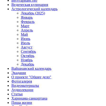
Вегетарианство
Ведическая кулинария
Астрологический календарь
Декабрь (2025)
Январь
Февраль
Март
Апрель
Май
Июнь
Июль
Август
Сентябрь
Октябрь
Ноябрь
Декабрь
Вайшнавский календарь
Экадаши
О проекте "Общее дело"
Фотогалерея
Видеоматериалы
Аудиолекции
Статьи
Харинама-санкиртана
Пища жизни