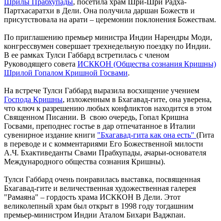
Шрилы Прабхупады
, посетила храм Шри-Шри Радха-
Партхасаратхи в Дели. Она получила даршан Божеств и
присутствовала на арати – церемонии поклонения Божествам.
По приглашению премьер министра Индии Нарендры Моди,
конгрессвумен совершает трехнедельную поездку по Индии.
В ее рамках Тулси Габбард встретилась с членом
Руководящего совета
ИСККОН (Общества сознания Кришны)
Шрилой Гопалом Кришной Госвами
.
На встрече Тулси Габбард выразила восхищение учением
Господа Кришны
, изложенным в Бхагавад-гите, она уверена,
что ключ к разрешению любых конфликтов находится в этом
Священном Писании. В свою очередь, Гопал Кришна
Госвами, преподнес гостье в дар отпечатанное в Италии
сувенирное издание книги
"Бхагавад-гита как она есть"
(Гита
в переводе и с комментариями Его Божественной милости
А.Ч. Бхактиведанты Свами Прабхупады, ачарьи-основателя
Международного общества сознания Кришны).
Тулси Габбард очень понравилась выставка, посвященная
Бхагавад-гите и величественная художественная галерея
"Рамаяна" – гордость храма ИСККОН В Дели. Этот
великолепный храм был открыт в 1998 году тогдашним
премьер-министром Индии Аталом Бихари Ваджпаи.