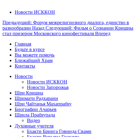
Новости ИСККОН
Предыдущий: Форум межрелигиозного диалога, единство в
разнообразии
Назад
Следующий: Фильм о Сознании Кришны
стал призером Московского кинофестиваля
Вперед
Главная
Будьте в курсе
Вы можете помочь
Ближайший Храм
Контакты
Новости
Новости ИСККОН
Новости Запорожья
Шри Кришна
Шримати Радхарани
Шри Чайтанья Махапрабху
Биографии Ачарьев
Шрила Прабхупада
Видео
Духовные учителя
Бхакти Бринга Говинда Свами
Бхакти Вигьяна Госвами