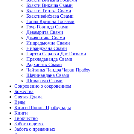
Бхакти Викаша Свами
Бхакти Тиртха Свами
Бхактивайбхава Свами
Гопал Кришна Госвами
Гоур Говинда Свами
Девамрита Свами
Джаяпатака Свами
Индрадьюмна Свами
Ниранджана Свами
Партха Саратхи Дас Госвами
Прахладананда Свами
Радханатх Свами
Чайтанья Чандра Чаран Прабху
Шачинандана Свами
Шиварама Свами
Сокровенно о сокровенном
Божества
Святая Дхама
Веды
Книги Шрилы Прабхупады
Книги
Творчество
Забота о детях
Забота о преданных