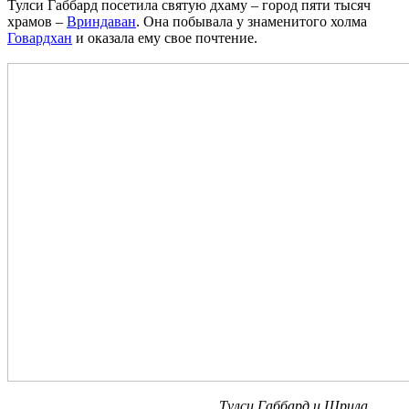
Тулси Габбард посетила святую дхаму – город пяти тысяч
храмов –
Вриндаван
. Она побывала у знаменитого холма
Говардхан
и оказала ему свое почтение.
Тулси Габбард и Шрила