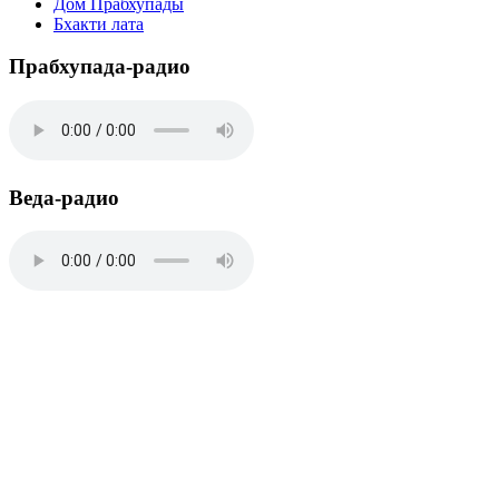
Дом Прабхупады
Бхакти лата
Прабхупада-радио
Веда-радио