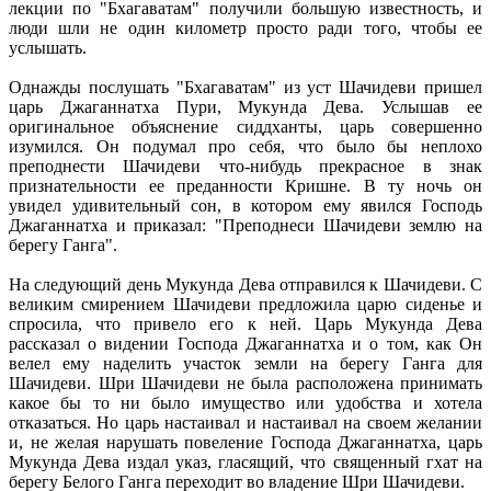
лекции по "Бхагаватам" получили большую известность, и
люди шли не один километр просто ради того, чтобы ее
услышать.
Однажды послушать "Бхагаватам" из уст Шачидеви пришел
царь Джаганнатха Пури, Мукунда Дева. Услышав ее
оригинальное объяснение сиддханты, царь совершенно
изумился. Он подумал про себя, что было бы неплохо
преподнести Шачидеви что-нибудь прекрасное в знак
признательности ее преданности Кришне. В ту ночь он
увидел удивительный сон, в котором ему явился Господь
Джаганнатха и приказал: "Преподнеси Шачидеви землю на
берегу Ганга".
На следующий день Мукунда Дева отправился к Шачидеви. С
великим смирением Шачидеви предложила царю сиденье и
спросила, что привело его к ней. Царь Мукунда Дева
рассказал о видении Господа Джаганнатха и о том, как Он
велел ему наделить участок земли на берегу Ганга для
Шачидеви. Шри Шачидеви не была расположена принимать
какое бы то ни было имущество или удобства и хотела
отказаться. Но царь настаивал и настаивал на своем желании
и, не желая нарушать повеление Господа Джаганнатха, царь
Мукунда Дева издал указ, гласящий, что священный гхат на
берегу Белого Ганга переходит во владение Шри Шачидеви.