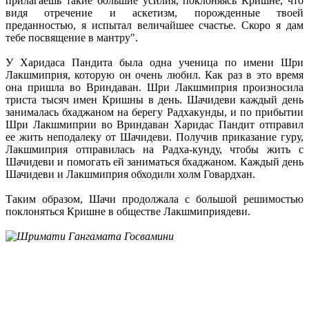
прилагаешь такие большие усилия, поклоняясь Кришне, что
видя отречение и аскетизм, порожденные твоей
преданностью, я испытал величайшее счастье. Скоро я дам
тебе посвящение в мантру".
У Харидаса Пандита была одна ученица по имени Шри
Лакшмиприя, которую он очень любил. Как раз в это время
она пришла во Вриндаван. Шри Лакшмиприя произносила
триста тысяч имен Кришны в день. Шачидеви каждый день
занималась бхаджаном на берегу Радхакунды, и по прибытии
Шри Лакшмиприи во Вриндаван Харидас Пандит отправил
ее жить неподалеку от Шачидеви. Получив приказание гуру,
Лакшмиприя отправилась на Радха-кунду, чтобы жить с
Шачидеви и помогать ей заниматься бхаджаном. Каждый день
Шачидеви и Лакшмиприя обходили холм Говардхан.
Таким образом, Шачи продолжала с большой решимостью
поклоняться Кришне в обществе Лакшмиприядеви.