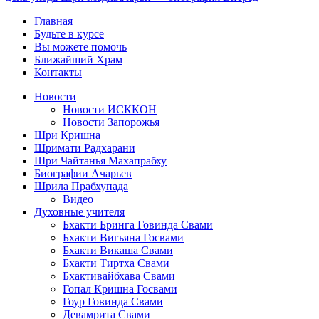
Главная
Будьте в курсе
Вы можете помочь
Ближайший Храм
Контакты
Новости
Новости ИСККОН
Новости Запорожья
Шри Кришна
Шримати Радхарани
Шри Чайтанья Махапрабху
Биографии Ачарьев
Шрила Прабхупада
Видео
Духовные учителя
Бхакти Бринга Говинда Свами
Бхакти Вигьяна Госвами
Бхакти Викаша Свами
Бхакти Тиртха Свами
Бхактивайбхава Свами
Гопал Кришна Госвами
Гоур Говинда Свами
Девамрита Свами