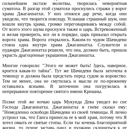
сильнейшем экстазе молитвы, творилась невероятная
суматоха. В разгар этой суматохи проснулись стражи у ворот
храма Джаганнатхи. У них отнялся дар речи, когда они
увидели, что творится повсюду. Услышав страшный шум, они
вошли внутрь храма, громко переговариваясь между собой.
От всего этого шума проснулся также и царь. Встревоженный
и желая проверить, все ли в порядке, царь приказал открыть
ворота храма. Ворота открылись. Каким-то чудом Шачидеви
стояла одна внутри храма Джаганнатха. Служители и
пуджари Джаганнатха решили, что она, должно быть, пришла
украсть драгоценные украшения Джаганнатха.
Многие говорили: "Этого не может быть! Здесь, наверное,
кроется какая-то тайна". Тут же Шачидеви была заточена в
темницу и должна была предстать перед судом за воровство.
Тем не менее, она не смутилась и мысли ее по-прежнему
оставались ясными. В заточении она погрузилась в
непрерывное повторение святого имени Кришны.
Позже этой же ночью царь Мукунда Дева увидел во сне
Господа Джаганнатха. Джаганнатха в гневе сказал ему:
"Немедленно освободи Шачидеви из своей темницы. Я лично
устроил так, что Ганга принесла ее в мой храм, потому что Я
хотел омыть ее святые стопы. Если ты хочешь благоприятной
жизни, то лучше заставь панд и пуджари склониться к ее