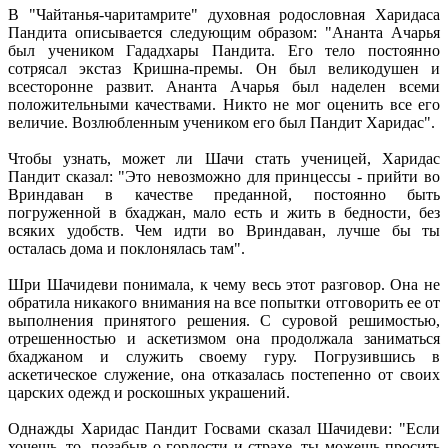
В "Чайтанья-чаритамрите" духовная родословная Харидаса
Пандита описывается следующим образом: "Ананта Ачарья
был учеником Гададхары Пандита. Его тело постоянно
сотрясал экстаз Кришна-премы. Он был великодушен и
всесторонне развит. Ананта Ачарья был наделен всеми
положительными качествами. Никто не мог оценить все его
величие. Возлюбленным учеником его был Пандит Харидас".
Чтобы узнать, может ли Шачи стать ученицей, Харидас
Пандит сказал: "Это невозможно для принцессы - прийти во
Вриндаван в качестве преданной, постоянно быть
погруженной в бхаджан, мало есть и жить в бедности, без
всяких удобств. Чем идти во Вриндаван, лучше бы ты
осталась дома и поклонялась там".
Шри Шачидеви понимала, к чему весь этот разговор. Она не
обратила никакого внимания на все попытки отговорить ее от
выполнения принятого решения. С суровой решимостью,
отрешенностью и аскетизмом она продолжала заниматься
бхаджаном и служить своему гуру. Погрузившись в
аскетическое служение, она отказалась постепенно от своих
царских одежд и роскошных украшений.
Однажды Харидас Пандит Госвами сказал Шачидеви: "Если
хочешь, то, позабыв о гордости и страхе, ты можешь просить