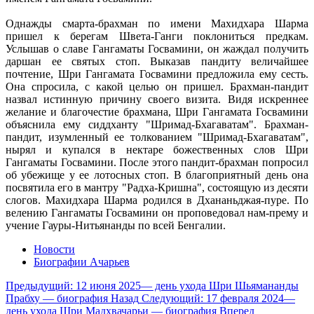
Однажды смарта-брахман по имени Махидхара Шарма
пришел к берегам Швета-Ганги поклониться предкам.
Услышав о славе Гангаматы Госвамини, он жаждал получить
даршан ее святых стоп. Выказав пандиту величайшее
почтение, Шри Гангамата Госвамини предложила ему сесть.
Она спросила, с какой целью он пришел. Брахман-пандит
назвал истинную причину своего визита. Видя искреннее
желание и благочестие брахмана, Шри Гангамата Госвамини
объяснила ему сиддханту "Шримад-Бхагаватам". Брахман-
пандит, изумленный ее толкованием "Шримад-Бхагаватам",
нырял и купался в нектаре божественных слов Шри
Гангаматы Госвамини. После этого пандит-брахман попросил
об убежище у ее лотосных стоп. В благоприятный день она
посвятила его в мантру "Радха-Кришна", состоящую из десяти
слогов. Махидхара Шарма родился в Дхананьджая-пуре. По
велению Гангаматы Госвамини он проповедовал нам-прему и
учение Гауры-Нитьянанды по всей Бенгалии.
Новости
Биографии Ачарьев
Предыдущий: 12 июня 2025— день ухода Шри Шьямананды
Прабху — биография
Назад
Следующий: 17 февраля 2024—
день ухода Шри Мадхвачарьи — биография
Вперед