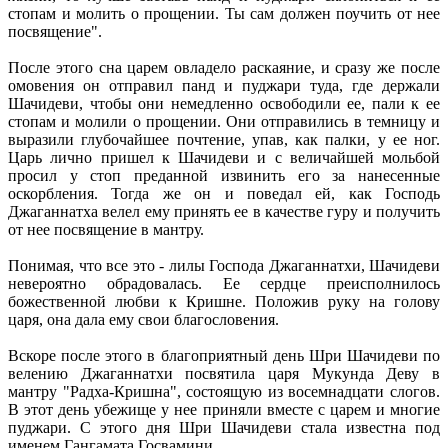
стопам и молить о прощении. Ты сам должен поучить от нее
посвящение".
После этого сна царем овладело раскаяние, и сразу же после
омовения он отправил панд и пуджари туда, где держали
Шачидеви, чтобы они немедленно освободили ее, пали к ее
стопам и молили о прощении. Они отправились в темницу и
выразили глубочайшее почтение, упав, как палки, у ее ног.
Царь лично пришел к Шачидеви и с величайшей мольбой
просил у стоп преданной извинить его за нанесенные
оскорбления. Тогда же он и поведал ей, как Господь
Джаганнатха велел ему принять ее в качестве гуру и получить
от нее посвящение в мантру.
Понимая, что все это - лилы Господа Джаганнатхи, Шачидеви
невероятно обрадовалась. Ее сердце преисполнилось
божественной любви к Кришне. Положив руку на голову
царя, она дала ему свои благословения.
Вскоре после этого в благоприятный день Шри Шачидеви по
велению Джаганнатхи посвятила царя Мукунда Деву в
мантру "Радха-Кришна", состоящую из восемнадцати слогов.
В этот день убежище у нее приняли вместе с царем и многие
пуджари. С этого дня Шри Шачидеви стала известна под
именем Гангамата Госвамини.