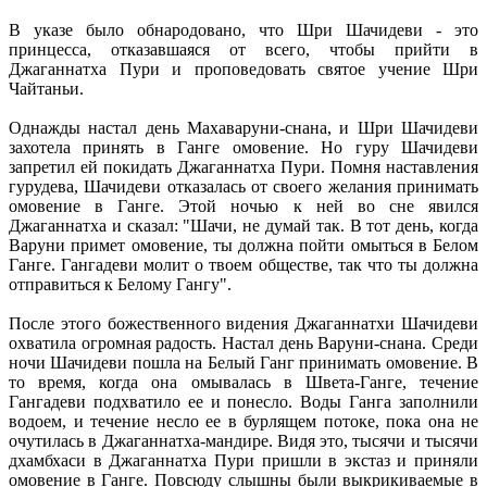
В указе было обнародовано, что Шри Шачидеви - это
принцесса, отказавшаяся от всего, чтобы прийти в
Джаганнатха Пури и проповедовать святое учение Шри
Чайтаньи.
Однажды настал день Махаваруни-снана, и Шри Шачидеви
захотела принять в Ганге омовение. Но гуру Шачидеви
запретил ей покидать Джаганнатха Пури. Помня наставления
гурудева, Шачидеви отказалась от своего желания принимать
омовение в Ганге. Этой ночью к ней во сне явился
Джаганнатха и сказал: "Шачи, не думай так. В тот день, когда
Варуни примет омовение, ты должна пойти омыться в Белом
Ганге. Гангадеви молит о твоем обществе, так что ты должна
отправиться к Белому Гангу".
После этого божественного видения Джаганнатхи Шачидеви
охватила огромная радость. Настал день Варуни-снана. Среди
ночи Шачидеви пошла на Белый Ганг принимать омовение. В
то время, когда она омывалась в Швета-Ганге, течение
Гангадеви подхватило ее и понесло. Воды Ганга заполнили
водоем, и течение несло ее в бурлящем потоке, пока она не
очутилась в Джаганнатха-мандире. Видя это, тысячи и тысячи
дхамбхаси в Джаганнатха Пури пришли в экстаз и приняли
омовение в Ганге. Повсюду слышны были выкрикиваемые в