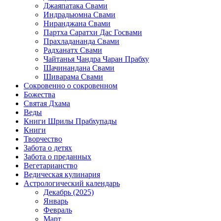
Джаяпатака Свами
Индрадьюмна Свами
Ниранджана Свами
Партха Саратхи Дас Госвами
Прахладананда Свами
Радханатх Свами
Чайтанья Чандра Чаран Прабху
Шачинандана Свами
Шиварама Свами
Сокровенно о сокровенном
Божества
Святая Дхама
Веды
Книги Шрилы Прабхупады
Книги
Творчество
Забота о детях
Забота о преданных
Вегетарианство
Ведическая кулинария
Астрологический календарь
Декабрь (2025)
Январь
Февраль
Март