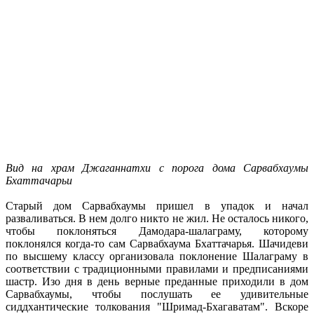
Вид на храм Джаганнатхи с порога дома Сарвабхаумы
Бхаттачарьи
Старый дом Сарвабхаумы пришел в упадок и начал
разваливаться. В нем долго никто не жил. Не осталось никого,
чтобы поклоняться Дамодара-шалаграму, которому
поклонялся когда-то сам Сарвабхаума Бхаттачарья. Шачидеви
по высшему классу организовала поклонение Шалаграму в
соответствии с традиционными правилами и предписаниями
шастр. Изо дня в день верные преданные приходили в дом
Сарвабхаумы, чтобы послушать ее удивительные
сиддхантические толкования "Шримад-Бхагаватам". Вскоре