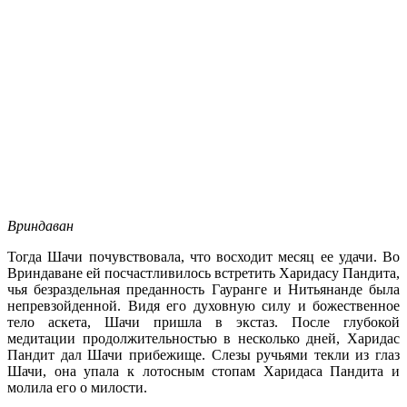
Вриндаван
Тогда Шачи почувствовала, что восходит месяц ее удачи. Во
Вриндаване ей посчастливилось встретить Харидасу Пандита,
чья безраздельная преданность Гауранге и Нитьянанде была
непревзойденной. Видя его духовную силу и божественное
тело аскета, Шачи пришла в экстаз. После глубокой
медитации продолжительностью в несколько дней, Харидас
Пандит дал Шачи прибежище. Слезы ручьями текли из глаз
Шачи, она упала к лотосным стопам Харидаса Пандита и
молила его о милости.