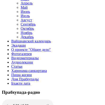
Апрель
Май
Июнь
Июль
Август
Сентябрь
Октябрь
Ноябрь
Декабрь
Вайшнавский календарь
Экадаши
О проекте "Общее дело"
Фотогалерея
Видеоматериалы
Аудиолекции
Статьи
Харинама-санкиртана
Пища жизни
Дом Прабхупады
Бхакти лата
Прабхупада-радио