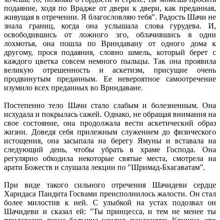
подаяние, ходя по Врадже от двери к двери, как преданная,
живущая в отречении. Я благословляю тебя". Радость Шачи не
знала границ, когда она услышала слова гурудева. И,
освободившись от ложного эго, облачившись в одни
лохмотья, она пошла по Вриндавану от одного дома к
другому, прося подаяния, словно шмель, который берет с
каждого цветка совсем немного пыльцы. Так она проявила
великую отрешенность и аскетизм, присущие очень
продвинутым преданным. Ее невероятное самоотречение
изумило всех преданных во Вриндаване.
Постепенно тело Шачи стало слабым и болезненным. Она
исхудала и покрылась сажей. Однако, не обращая внимания на
свое состояние, она продолжала вести аскетический образ
жизни. Доведя себя прилежным служением до физического
истощения, она засыпала на берегу Ямуны и вставала на
следующий день, чтобы убрать в храме Господа. Она
регулярно обходила некоторые святые места, смотрела на
арати Божеств и слушала лекции по "Шримад-Бхагаватам".
При виде такого сильного отречения Шачидеви сердце
Харидаса Пандита Госвами преисполнилось жалости. Он стал
более милостив к ней. С улыбкой на устах подозвал он
Шачидеви и сказал ей: "Ты принцесса, и тем не менее ты