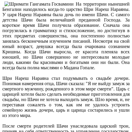
На территории нынешней
Бенгалии находилось когда-то царство Шри Нареш Нараяны.
У царя Нареш Нараяны была дочь по имени Шачи. С самого
детства Шачи была величайшей преданной Господа. За
короткое время Шачи получила образование. Сначала она
погрузилась в грамматику и стихосложение, но достигнув в
этих предметах совершенства, она постепенно полностью
занялась бесконечным изучением писаний. Несмотря на свой
юный возраст, девушка всегда была очарована сознанием
Кришны. Когда Шачи выросла, ее красота пленяла всех
юношей, но Шачи совершенно не интересовали молодые
люди, какими бы красивыми и богатыми они ни были. Она
всегда была полна мыслями о Мадана Гопале.
Шри Нареш Нараяна стал подумывать о свадьбе дочери.
Понимая намерения отца, Шачи сказала: "Я не выйду замуж за
смертного мужчину, рожденного в этом мире смерти". Царь с
царицей хотели было сделать необходимые приготовления для
свадьбы, но Шачи не хотела выходить замуж. Шло время, и, не
переставая сожалеть о том, как им не удалось устроить
семейную жизнь дочери, царь и царица состарились и ушли
из этого мира.
После смерти родителей Шачи унаследовала царский трон,
приняв на себя ответственность за управление государством.