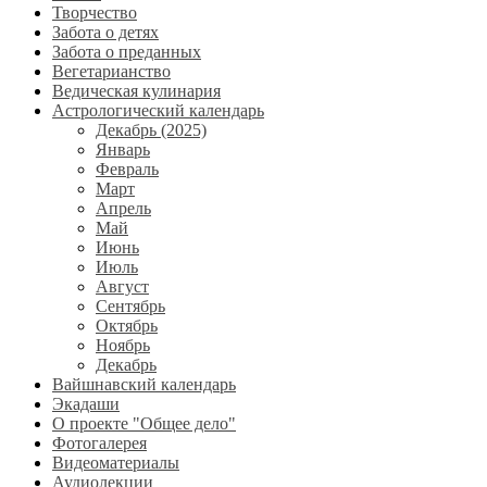
Творчество
Забота о детях
Забота о преданных
Вегетарианство
Ведическая кулинария
Астрологический календарь
Декабрь (2025)
Январь
Февраль
Март
Апрель
Май
Июнь
Июль
Август
Сентябрь
Октябрь
Ноябрь
Декабрь
Вайшнавский календарь
Экадаши
О проекте "Общее дело"
Фотогалерея
Видеоматериалы
Аудиолекции