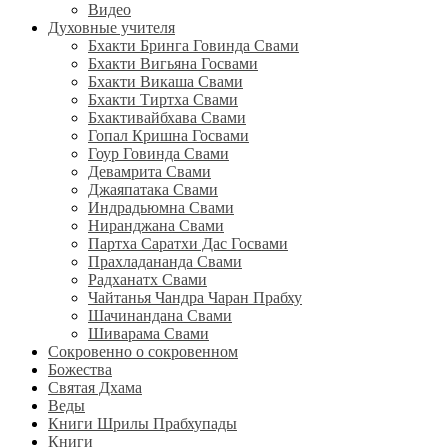
Видео
Духовные учителя
Бхакти Бринга Говинда Свами
Бхакти Вигьяна Госвами
Бхакти Викаша Свами
Бхакти Тиртха Свами
Бхактивайбхава Свами
Гопал Кришна Госвами
Гоур Говинда Свами
Девамрита Свами
Джаяпатака Свами
Индрадьюмна Свами
Ниранджана Свами
Партха Саратхи Дас Госвами
Прахладананда Свами
Радханатх Свами
Чайтанья Чандра Чаран Прабху
Шачинандана Свами
Шиварама Свами
Сокровенно о сокровенном
Божества
Святая Дхама
Веды
Книги Шрилы Прабхупады
Книги