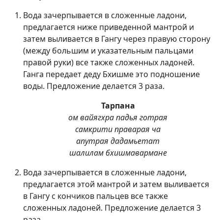
Вода зачерпывается в сложенные ладони,
предлагается ниже приведенной мантрой и
затем выливается в Гангу через правую сторону
(между большим и указательным пальцами
правой руки) все также сложенных ладоней.
Ганга передает деду Бхишме это подношение
воды. Предложение делается 3 раза.
Тарпана
ом вайягхра падья готрая
самкрити праварая ча
апутрая дадамьетат
шалилам бхишмавармане
Вода зачерпывается в сложенные ладони,
предлагается этой мантрой и затем выливается
в Гангу с кончиков пальцев все также
сложенных ладоней. Предложение делается 3
раза.