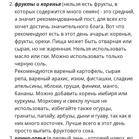
фрукты и коренья
(нельзя есть фрукты, в
которых содержится много семян) - это средний,
а значит рекомендованный пост, для всех кто
хочет достичь значительного блага. Вот что
рекомендуют есть в этот день ачарьи: коренья,
фрукты, орехи. Пища может быть отварная или
сырая, но не жаренная. Нельзя использовать
масло или гхи. Можно использовать только
черную соль.
Рекомендуются вареный картофель, сырая
репа, вареный арахис, изюм, фисташки, сладкие
апельсины, яблоки, груши, финики, манго,
бананы. Можно добавить корень имбиря или
куркумы. Морковку и свеклу лучше не
использовать, избегайте также огурцы,
гранаты, папайу, арбузы, дыни и гуаву, так как в
них много косточек. Лучше всего в этот день
просто выпить фруктового сока.
панча-гавья
(в первый день - коровий навоз, во