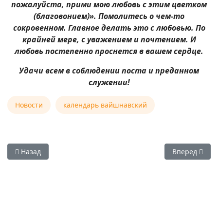
пожалуйста, прими мою любовь с этим цветком
(благовонием)». Помолитесь о чем-то
сокровенном. Главное делать это с любовью. По
крайней мере, с уважением и почтением. И
любовь постепенно проснется в вашем сердце.
Удачи всем в соблюдении поста и преданном
служении!
Новости
календарь вайшнавский
Предыдущий: 14 октября 2025 — Бахулаштами - день явле
Следующий: 
Назад
Вперед