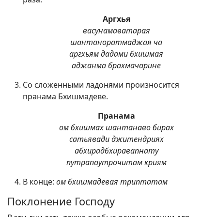
Аргхья
васунамаватарая
шантаноратмаджая ча
аргхьям дадами бхишмая
аджанма брахмачарине
Со сложенными ладонями произносится
пранама Бхишмадеве.
Пранама
ом бхишмах шантанаво бирах
сатьявади джитендриях
абхирадбхиравапнату
путрапаутрочитам криям
В конце:
ом бхишмадевая триптатам
Поклонение Господу