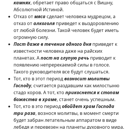
камнях
, обретает право общаться с Вишну,
Абсолютной Истиной.
Отказ от
мяса
сделает человека мудрецом, а
отказ от
алкоголя
приведет к выздоровлению
от любой болезни. Такой человек будет иметь
огромную силу.
Пост даже в течение одного дня
приведет к
известности человека даже на райских
планетах. А
пост на глупую речь
приводит к
появлению непререкаемой силы в голосе.
Такого руководителя все будут слушаться.
Тот, кто в этот период
возносит молитвы
Господу
, считается раздавшим как милостыню
стадо коров. А тот, кто
прикоснется к стопам
божества в храме
, станет очень успешным.
Тот, кто в это период
обойдет храм Господа
три раза
, вознося молитвы, в момент смерти
будет забран летательным аппаратом в виде
лебедя и перевезен на планеты духовного мира.