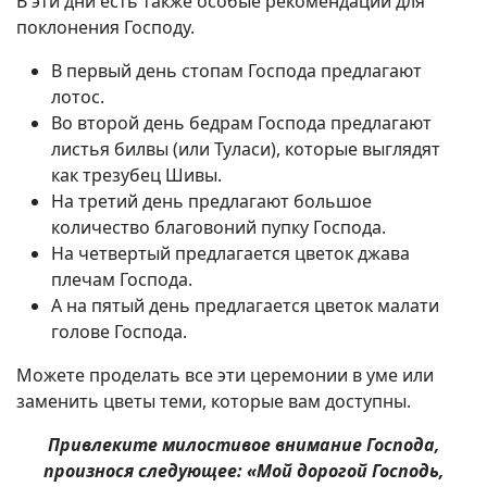
В эти дни есть также особые рекомендации для
поклонения Господу.
В первый день стопам Господа предлагают
лотос.
Во второй день бедрам Господа предлагают
листья билвы (или Туласи), которые выглядят
как трезубец Шивы.
На третий день предлагают большое
количество благовоний пупку Господа.
На четвертый предлагается цветок джава
плечам Господа.
А на пятый день предлагается цветок малати
голове Господа.
Можете проделать все эти церемонии в уме или
заменить цветы теми, которые вам доступны.
Привлеките милостивое внимание Господа,
произнося следующее: «Мой дорогой Господь,