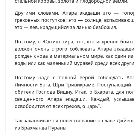
стельной коровы, золота и плодородной земли.
Другими словами, Апара экадаши это — топо
греховных поступков; это — солнце, вспыхиваю
это — лев, крадущийся за ланью безбожия.
Поэтому, о Юдхиштхира, тот, кто искренне боит
должен очень строго соблюдать Апара экадаши.
рожден снова в материальном мире, как один и
воды или как маленький муравей среди всех других
Поэтому надо с полной верой соблюдать Ап
Личности Бога, Шри Тривикраме. Поступающий та
обители Господа Вишну. Итак, о Бхарата, для п
священного Апара экадаши. Каждый, услыша
освободится от всех грехов, о царь”.
Так заканчивается повествование о славе Джйеш
из Брахманда Пураны.