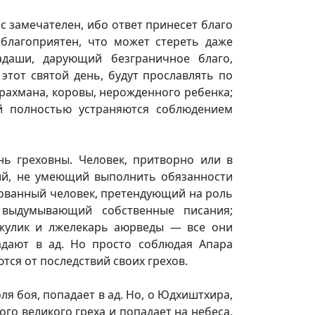
с замечателен, ибо ответ принесет благо
 благоприятен, что может стереть даже
адаши, дарующий безграничное благо,
 этот святой день, будут прославлять по
брахмана, коровы, нерожденного ребенка;
й полностью устраняются соблюдением
ь греховны. Человек, притворно или в
й, не умеющий выполнить обязанности
ованный человек, претендующий на роль
 выдумывающий собственные писания;
жулик и лжелекарь аюрведы — все они
дают в ад. Но просто соблюдая Апара
ся от последствий своих грехов.
ля боя, попадает в ад. Но, о Юдхиштхира,
го великого греха и попадает на небеса,