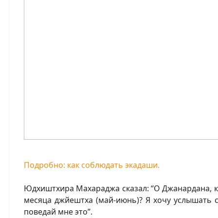
Подробно: как соблюдать экадаши.
Юдхиштхира Махараджа сказал: “О Джанардана, 
месяца джйештха (май-июнь)? Я хочу услышать с
поведай мне это”.