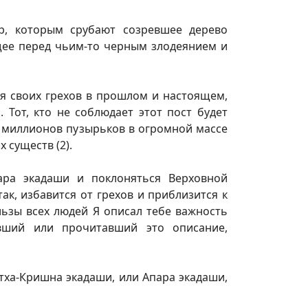
р, которым срубают созревшее дерево
щее перед чьим-то черным злодеянием и
ся своих грехов в прошлом и настоящем,
 Тот, кто не соблюдает этот пост будет
з миллионов пузырьков в огромной массе
 существ (2).
ара экадаши и поклоняться Верховной
к, избавится от грехов и приблизится к
ользы всех людей Я описал тебе важность
вший или прочитавший это описание,
тха-Кришна экадаши, или Апара экадаши,