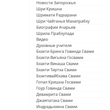
Новости Запорожья
Шри Кришна
Шримати Радхарани
Шри Чайтанья Махапрабху
Биографии Ачарьев
Шрила Прабхупада
Видео
Духовные учителя
Бхакти Бринга Говинда Свами
Бхакти Вигьяна Госвами
Бхакти Викаша Свами
Бхакти Тиртха Свами
Бхактивайбхава Свами
Гопал Кришна Госвами
Гоур Говинда Свами
Девамрита Свами
Джаяпатака Свами
Индрадьюмна Свами