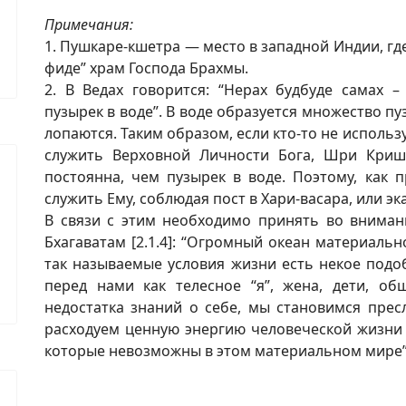
Примечания:
1. Пушкаре-кшетра — место в западной Индии, гд
фиде” храм Господа Брахмы.
2. В Ведах говорится: “Нерах будбуде самах 
пузырек в воде”. В воде образуется множество пу
лопаются. Таким образом, если кто-то не использ
служить Верховной Личности Бога, Шри Криш
постоянна, чем пузырек в воде. Поэтому, как 
служить Ему, соблюдая пост в Хари-васара, или эк
В связи с этим необходимо принять во внима
Бхагаватам [2.1.4]: “Огромный океан материаль
так называемые условия жизни есть некое подо
перед нами как телесное “я”, жена, дети, общ
недостатка знаний о себе, мы становимся пре
расходуем ценную энергию человеческой жизни 
которые невозможны в этом материальном мире