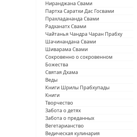
Ниранджана Свами
Партха Саратхи Дас Госвами
Прахладананда Свами
Радханатх Свами
Чайтанья Чандра Чаран Прабху
Шачинандана Свами
Шиварама Свами
Сокровенно о сокровенном
Божества
Святая Дхама
Веды
Книги Шрилы Прабхупады
Книги
Творчество
Забота о детях
Забота о преданных
Вегетарианство
Ведическая кулинария