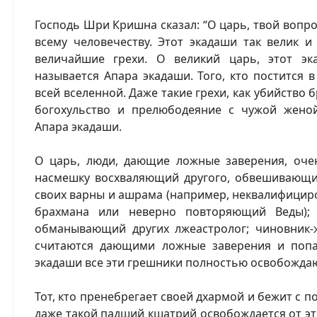
Господь Шри Кришна сказал: “О царь, твой вопро
всему человечеству. Этот экадаши так велик и
величайшие грехи. О великий царь, этот эк
называется Апара экадаши. Того, кто постится в
всей вселенной. Даже такие грехи, как убийство 
богохульство и прелюбодеяние с чужой жено
Апара экадаши.
О царь, люди, дающие ложные заверения, очен
насмешку восхваляющий другого, обвешивающи
своих варны и ашрама (например, неквалифицир
брахмана или неверно повторяющий Веды);
обманывающий других лжеастролог; чиновник-
считаются дающими ложные заверения и попа
экадаши все эти грешники полностью освобождают
Тот, кто пренебрегает своей дхармой и бежит с по
даже такой падший кшатрий освобождается от это