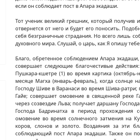
если он соблюдает пост в Апара экадаши.
Тот ученик великий грешник, который получив и
отвернется от него и будет его поносить. Подо
себя безграничные страдания. Но всего лишь с
духовного мира. Слушай, о царь, как Я опишу тебе
Благо, обретенное соблюдением Апара экадаши,
совершает следующие благочестивые действия
Пушкара-кшетре (1) во время картика (октябрь-
месяце Магха (январь-февраль), когда солнце н
Господу Шиве в Варанаси во время Шива-ратри;
Гайе; совершает омовение в священной реке 
через созвездие Льва; получает даршану Господ
Господа Бадринатха в период прохождения с
омовение во время солнечного затмения на Ку
коров, слонов и золото. Воздаяния за эти бл
соблюдающий пост Апара экадаши. Также он по