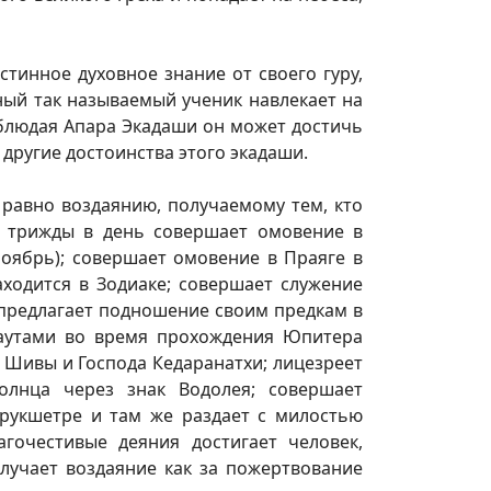
стинное духовное знание от своего гуру,
бный так называемый ученик навлекает на
облюдая Апара Экадаши он может достичь
 другие достоинства этого экадаши.
 равно воздаянию, получаемому тем, кто
: трижды в день совершает омовение в
ноябрь); совершает омовение в Праяге в
аходится в Зодиаке; совершает служение
 предлагает подношение своим предкам в
Гаутами во время прохождения Юпитера
а Шивы и Господа Кедаранатхи; лицезреет
олнца через знак Водолея; совершает
рукшетре и там же раздает с милостью
агочестивые деяния достигает человек,
лучает воздаяние как за пожертвование