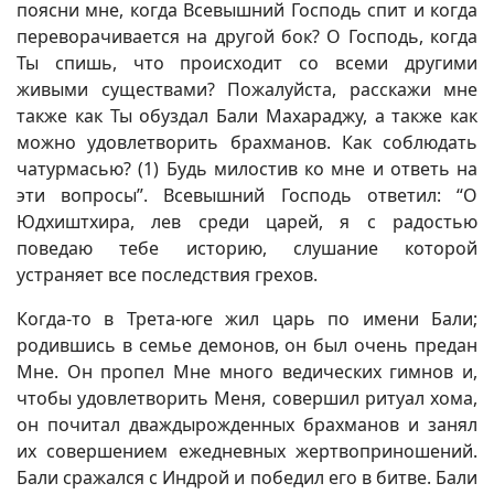
поясни мне, когда Всевышний Господь спит и когда
переворачивается на другой бок? О Господь, когда
Ты спишь, что происходит со всеми другими
живыми существами? Пожалуйста, расскажи мне
также как Ты обуздал Бали Махараджу, а также как
можно удовлетворить брахманов. Как соблюдать
чатурмасью? (1) Будь милостив ко мне и ответь на
эти вопросы”. Всевышний Господь ответил: “О
Юдхиштхира, лев среди царей, я с радостью
поведаю тебе историю, слушание которой
устраняет все последствия грехов.
Когда-то в Трета-юге жил царь по имени Бали;
родившись в семье демонов, он был очень предан
Мне. Он пропел Мне много ведических гимнов и,
чтобы удовлетворить Меня, совершил ритуал хома,
он почитал дваждырожденных брахманов и занял
их совершением ежедневных жертвоприношений.
Бали сражался с Индрой и победил его в битве. Бали