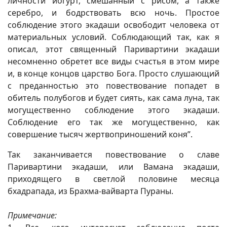
личности йогурт, смешанный с рисом, а также
серебро, и бодрствовать всю ночь. Простое
соблюдение этого экадаши освободит человека от
материальных условий. Соблюдающий так, как я
описал, этот священный Паривартини экадаши
несомненно обретет все виды счастья в этом мире
и, в конце концов царство Бога. Просто слушающий
с преданностью это повествование попадет в
обитель полубогов и будет сиять, как сама луна, так
могущественно соблюдение этого экадаши.
Соблюдение его так же могущественно, как
совершение тысяч жертвоприношений коня”.
Так заканчивается повествование о славе
Паривартини экадаши, или Вамана экадаши,
приходящего в светлой половине месяца
бхадрапада, из Брахма-вайварта Пураны.
Примечание: