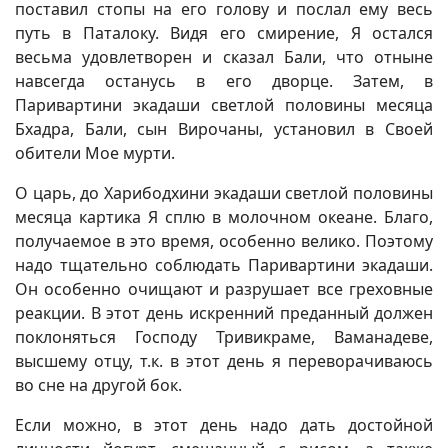
поставил стопы на его голову и послал ему весь
путь в Паталоку. Видя его смирение, Я остался
весьма удовлетворен и сказал Бали, что отныне
навсегда останусь в его дворце. Затем, в
Паривартини экадаши светлой половины месяца
Бхадра, Бали, сын Вирочаны, установил в Своей
обители Мое мурти.
О царь, до Харибодхини экадаши светлой половины
месяца картика Я сплю в молочном океане. Благо,
получаемое в это время, особенно велико. Поэтому
надо тщательно соблюдать Паривартини экадаши.
Он особенно очищают и разрушает все греховные
реакции. В этот день искренний преданный должен
поклоняться Господу Тривикраме, Ваманадеве,
высшему отцу, т.к. в этот день я переворачиваюсь
во сне на другой бок.
Если можно, в этот день надо дать достойной