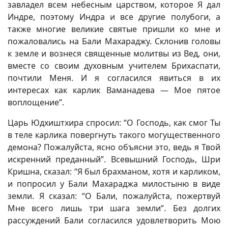
завладел всем небесным царством, которое Я дал
Индре, поэтому Индра и все другие полубоги, а
также многие великие святые пришли ко мне и
пожаловались на Бали Махараджу. Склонив головы
к земле и вознеся священные молитвы из Вед, они,
вместе со своим духовным учителем Брихаспати,
почтили Меня. И я согласился явиться в их
интересах как карлик Ваманадева — Мое пятое
воплощение”.
Царь Юдхиштхира спросил: “О Господь, как смог Ты
в теле карлика повергнуть такого могущественного
демона? Пожалуйста, ясно объясни это, ведь я Твой
искренний преданный”. Всевышний Господь, Шри
Кришна, сказал: “Я был брахманом, хотя и карликом,
и попросил у Бали Махараджа милостыню в виде
земли. Я сказал: “О Бали, пожалуйста, пожертвуй
Мне всего лишь три шага земли”. Без долгих
рассуждений Бали согласился удовлетворить Мою