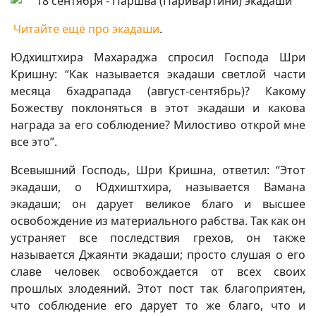
Читайте ещё про экадаши
.
Юдхиштхира Махараджа спросил Господа Шри
Кришну: “Как называется экадаши светлой части
месяца бхадрапада (август-сентябрь)? Какому
Божеству поклоняться в этот экадаши и какова
награда за его соблюдение? Милостиво открой мне
все это”.
Всевышний Господь, Шри Кришна, ответил: “Этот
экадаши, о Юдхиштхира, называется Вамана
экадаши; он дарует великое благо и высшее
освобождение из материального рабства. Так как он
устраняет все последствия грехов, он также
называется Джаянти экадаши; просто слушая о его
славе человек освобождается от всех своих
прошлых злодеяний. Этот пост так благоприятен,
что соблюдение его дарует то же благо, что и