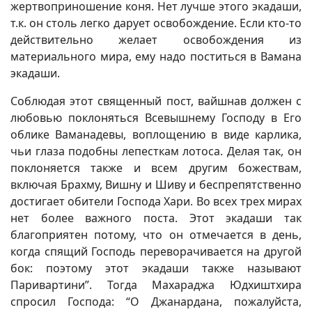
жертвоприношение коня. Нет лучше этого экадаши,
т.к. он столь легко дарует освобождение. Если кто-то
действительно желает освобождения из
материального мира, ему надо поститься в Вамана
экадаши.
Соблюдая этот священный пост, вайшнав должен с
любовью поклоняться Всевышнему Господу в Его
облике Ваманадевы, воплощению в виде карлика,
чьи глаза подобны лепесткам лотоса. Делая так, он
поклоняется также и всем другим божествам,
включая Брахму, Вишну и Шиву и беспрепятственно
достигает обители Господа Хари. Во всех трех мирах
нет более важного поста. Этот экадаши так
благоприятен потому, что он отмечается в день,
когда спящий Господь переворачивается на другой
бок: поэтому этот экадаши также называют
Паривартини”. Тогда Махараджа Юдхиштхира
спросил Господа: “О Джанардана, пожалуйста,